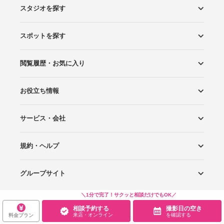
スタジオを探す
スポットを探す
エリアから探す
こだわりから探す
NEW PHOTO STYLE
プランから探す
フォトタイプ診断
フォトグラファーから探す
国内リゾートから探す
閲覧履歴・お気に入り
ロケーションから探す
スタジオから探す
お役立ち情報
閲覧スタジオ
お気に入り
サービス・会社
Wedding Photo マガジン
はじめてガイド
規約・ヘルプ
Photoraitとは
スタジオの掲載について
お問い合わせ
運営会社
サイトマップ
グループサイト
プライバシーポリシー
利用規約
ヘルプ
＼1分で完了！サクッと相談だけでもOK／
Wedding Park
Wedding Park 海外
Ringraph
相談予約する
撮影日の空き
来店・オンライン
を確認する
料金プラン
Copyright
©
WEDDING PARK CO.,LTD.