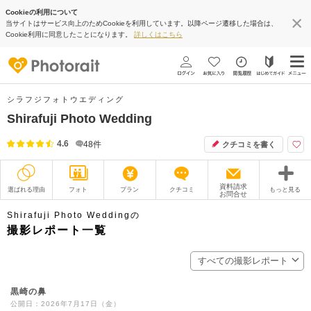
Cookieの利用について
当サイトはサービス向上のためCookieを利用しています。以降ページ遷移した場合は、
Cookie利用に同意したことになります。
詳しくはこちら
シラフジフォトウエディング
Shirafuji Photo Wedding
4.6
48
件
クチコミを書く
資料請求
選ばれる理由
フォト
プラン
クチコミ
もっと見る
お問合せ
撮影レポート
フォトグラファー
Shirafuji Photo Weddingの
撮影レポート一覧
衣装
ムービー
すべての撮影レポート
オプション
ブログ
黒崎の鼻
アクセス/TEL
スタジオトップ
公開日：2026年7月17日（金）