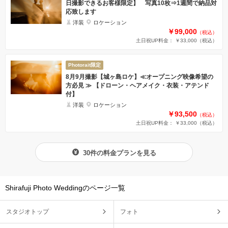
日撮影できるお客様限定】 写真10枚⇒1週間で納品対
応致します
洋装
ロケーション
￥99,000
（税込）
土日祝UP料金： ￥33,000
（税込）
Photorait限定
8月9月撮影【城ヶ島ロケ】≪オープニング映像希望の
方必見 ≫ 【ドローン・ヘアメイク・衣装・アテンド
付】
洋装
ロケーション
￥93,500
（税込）
土日祝UP料金： ￥33,000
（税込）
30件の料金プランを見る
Shirafuji Photo Weddingのページ一覧
スタジオトップ
フォト