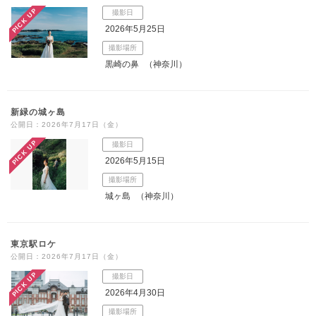
PICK UP
撮影日
こだわりポイント
2026年5月25日
撮影場所
黒崎の鼻
（神奈川）
新緑の城ヶ島
公開日：2026年7月17日（金）
海での撮影
スタジオでの撮影
PICK UP
撮影日
2026年5月15日
撮影場所
城ヶ島
（神奈川）
東京駅ロケ
夜景での撮影
動画の作成
公開日：2026年7月17日（金）
PICK UP
撮影日
ドローン撮影
人気スポットでの撮影
豊富なドレス
2026年4月30日
豊富な色打掛・着物
ガーデンでの撮影
衣装の試着
歴史的建造物での撮影
チャペルでの撮影
撮影場所