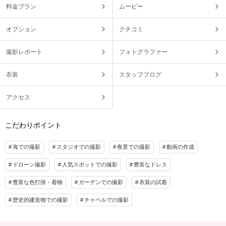
料金プラン
ムービー
オプション
クチコミ
撮影レポート
フォトグラファー
衣装
スタッフブログ
アクセス
こだわりポイント
海での撮影
スタジオでの撮影
夜景での撮影
動画の作成
ドローン撮影
人気スポットでの撮影
豊富なドレス
豊富な色打掛・着物
ガーデンでの撮影
衣装の試着
歴史的建造物での撮影
チャペルでの撮影