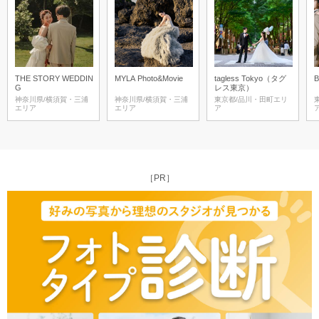
THE STORY WEDDIN
MYLA Photo&Movie
tagless Tokyo（タグ
G
レス東京）
神奈川県/横須賀・三浦
神奈川県/横須賀・三浦
東京都/品川・田町エリ
エリア
エリア
ア
［PR］