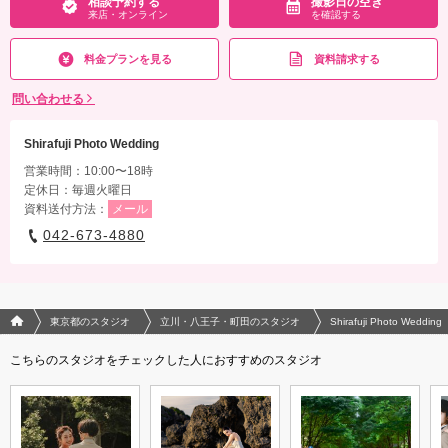
相談予約する
撮影日の空き
来店・オンライン
を確認する
料金プランを見る
資料請求する
問い合わせる
Shirafuji Photo Wedding
営業時間：10:00〜18時
定休日：毎週火曜日
資料送付方法：
メール
042-673-4880
フォトウエディング/結婚写真のPhotorait ホーム
東京都のスタジオ
立川・八王子・町田のスタジオ
Shirafuji Photo Wedding
こちらのスタジオをチェックした人におすすめのスタジオ