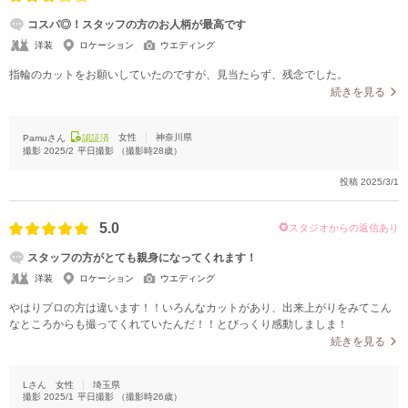
コスパ◎！スタッフの方のお人柄が最高です
洋装
ロケーション
ウエディング
指輪のカットをお願いしていたのですが、見当たらず、残念でした。
続きを見る
女性
神奈川県
Pamuさん
認証済
撮影
2025/2
平日撮影
（撮影時
28
歳）
投稿
2025/3/1
5.0
スタジオからの返信あり
スタッフの方がとても親身になってくれます！
洋装
ロケーション
ウエディング
やはりプロの方は違います！！いろんなカットがあり、出来上がりをみてこん
なところからも撮ってくれていたんだ！！とびっくり感動しましま！
続きを見る
Lさん
女性
埼玉県
撮影
2025/1
平日撮影
（撮影時
26
歳）