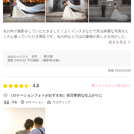
4
丸の内で撮影をしていただきました！よくインスタなどで見る綺麗な写真をた
くさん撮っていただき満足です。丸の内ならではの建物の美しさを活かした素
敵な構図の写真ばかりでした。また、他のスタジオでは正確に何箇所・何時間
続きを見る
までと縛りがあるところが多いと思うのですが、シラフジフォトスタジオでは
明確な縛りがなく、希望を叶えてくれるところだと思います。撮影したい構図
ねねちゃんさん
女性
東京都
を事前にメールで送っておき、その通りに回っていただきました。ありがとう
撮影
2024/10
平日撮影
（撮影時
28
歳）
ございました！
投稿
2024/10/20
4.6
スタジオからの返信あり
［ロケーションフォトがおすすめ］非日常的な仕上がりに
洋装
ロケーション
ウエディング