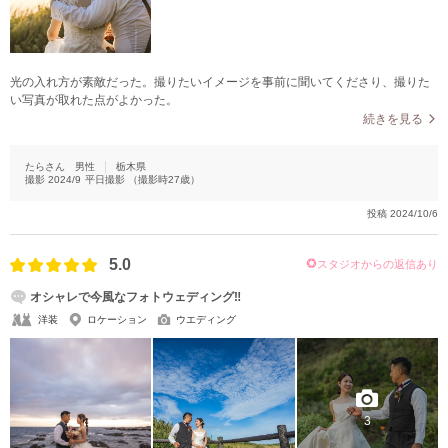
光の入れ方が素敵だった。撮りたいイメージを事前に聞いてくださり、撮りた
い写真が取れた点がよかった。
続きを見る
たらさん
男性
栃木県
撮影
2024/9
平日撮影
（撮影時
27
歳）
投稿
2024/10/6
5.0
スタジオからの返信あり
オシャレで今風なフォトウェディング‼︎
洋装
ロケーション
ウエディング
3