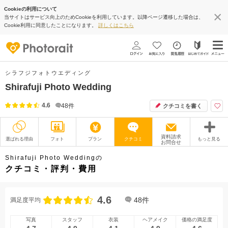
Cookieの利用について
当サイトはサービス向上のためCookieを利用しています。以降ページ遷移した場合は、
Cookie利用に同意したことになります。
詳しくはこちら
シラフジフォトウエディング
Shirafuji Photo Wedding
4.6
48
件
クチコミを書く
資料請求
選ばれる理由
フォト
プラン
クチコミ
もっと見る
お問合せ
撮影レポート
フォトグラファー
Shirafuji Photo Weddingの
クチコミ・評判・費用
衣装
ムービー
4.6
オプション
ブログ
48
件
満足度平均
アクセス/TEL
スタジオトップ
写真
スタッフ
衣装
ヘアメイク
価格の満足度