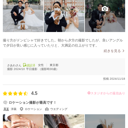
7
撮り方がドンピシャで好きでした。朝から夕方の撮影でしたが、良いアングル
で夕日が良い感じに入っていたりと、大満足の仕上がりです。
続きを見る
女性
東京都
さあわさん
認証済
撮影
2024/10
平日撮影
（撮影時
30
歳）
投稿
2024/11/18
4.5
スタジオからの返信あり
ロケーション撮影が最高です！
洋装
ロケーション
ウエディング