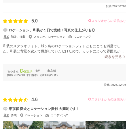
投稿
2025/2/10
5.0
スタジオからの返信あり
ロケーション、和装が１日で完結！写真の仕上がりも◎
和装、洋装
スタジオ、ロケーション
ウエディング
和装のスタジオフォト、城ヶ島のロケーションフォトともにとても満足でし
た。和装は背景を変えて撮影していただけたので、カットによって雰囲気が異
なる仕上がりになりました。ロケーションフォトでは城ヶ島について詳しいス
続きを見る
タッフの方がたくさんのスポットで撮影してくれました。撮影した日は少し曇
っており夕日が少ししか出ませんでしたが、その一瞬をしっかりカメラにおさ
女性
東京都
ちゃさん
認証済
めてくださり、また加工で夕日が見えるようにしてくれました。
撮影
2024/10
平日撮影
（撮影時
29
歳）
投稿
2024/12/26
4.6
スタジオからの返信あり
東京駅 愛犬とロケーション撮影 大満足です！
洋装
ロケーション
ウエディング