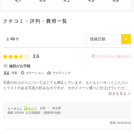
4.7
4.9
4.1
4.9
4.6
こだわりポイント
クチコミ・評判・費用一覧
48
全
件
3.6
スタジオからの返信あり
海での撮影
スタジオでの撮影
値段がお手軽
洋装
ロケーション
ウエディング
写真の仕上がりについてはとても満足しています。もともとパキッとしたコン
トラストのある写真が好みなのですが、そのイメージ通りに仕上げていただけ
ました。色味や明るさも絶妙で、全体的にメリハリのある印象的な写真になっ
続きを見る
ており、自分たちらしさをしっかり表現していただけたと感じています。事前
にイメージを共有していたこともあり、理想に近い仕上がりになった点もとて
夜景での撮影
動画の作成
女性
埼玉県
ちーずさん
認証済
も嬉しかったです。何度も見返したくなるような、満足度の高い写真になりま
撮影
2026/4
土日祝撮影
（撮影時
28
歳）
した
ドローン撮影
人気スポットでの撮影
豊富なドレス
投稿
2026/4/19
豊富な色打掛・着物
ガーデンでの撮影
衣装の試着
歴史的建造物での撮影
チャペルでの撮影