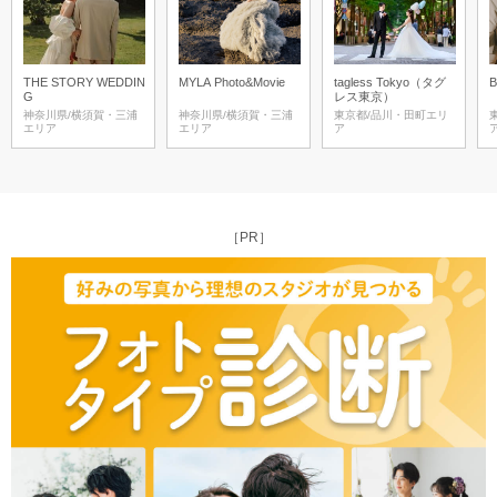
THE STORY WEDDIN
MYLA Photo&Movie
tagless Tokyo（タグ
G
レス東京）
神奈川県/横須賀・三浦
神奈川県/横須賀・三浦
東京都/品川・田町エリ
エリア
エリア
ア
［PR］