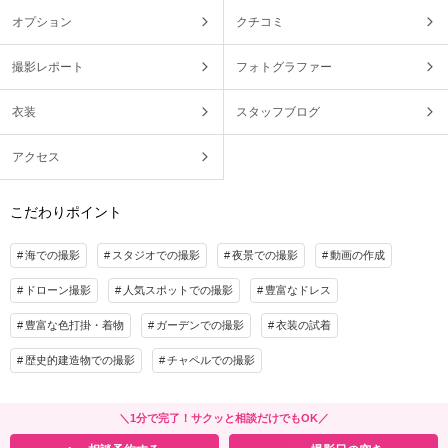
オプション
クチコミ
撮影レポート
フォトグラファー
衣装
スタッフブログ
アクセス
こだわりポイント
海での撮影
スタジオでの撮影
夜景での撮影
動画の作成
ドローン撮影
人気スポットでの撮影
豊富なドレス
豊富な色打掛・着物
ガーデンでの撮影
衣装の試着
歴史的建造物での撮影
チャペルでの撮影
＼1分で完了！サクッと相談だけでもOK／