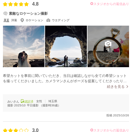
4.8
スタジオからの返信あり
素敵なロケーション撮影
洋装
ロケーション
ウエディング
3
希望カットを事前に聞いていただき、当日は確認しながら全ての希望ショット
を撮ってくださいました。カメラマンさんがポーズを提案してくださったり、
最後に他に撮りたいカットがあるか聞いてくださり、撮っていただいたのがと
続きを見る
ても嬉しかったです。たくさんの素敵な写真や動画で理想通りでした。オープ
ニングムービーも壮大で、夫と2人で仕上がりをみたときにとても感動しまし
女性
埼玉県
みいさん
認証済
た。大満足です。
撮影
2025/10
平日撮影
（撮影時
36
歳）
投稿
2025/10/26
3.0
スタジオからの返信あり