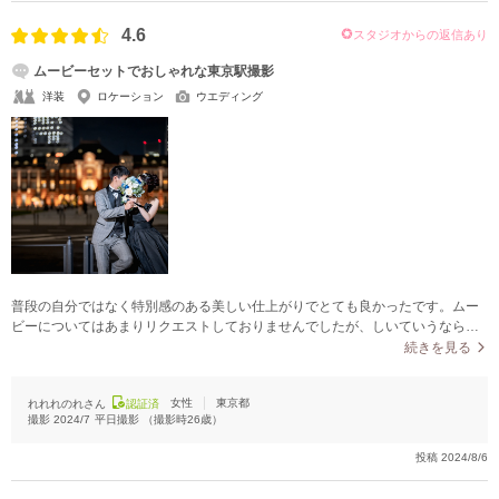
4.6
スタジオからの返信あり
ムービーセットでおしゃれな東京駅撮影
洋装
ロケーション
ウエディング
普段の自分ではなく特別感のある美しい仕上がりでとても良かったです。ムー
ビーについてはあまりリクエストしておりませんでしたが、しいていうなら
様々な撮影をして頂いた中でどの動画を使うのか出来上がるまでわからなかっ
続きを見る
たので、自分ではあまり良いと思わないシーンも一部あり、最終決定前に相談
できたら(それを事前に伝えていたら)良かったと思いました。
女性
東京都
れれれのれさん
認証済
撮影
2024/7
平日撮影
（撮影時
26
歳）
投稿
2024/8/6