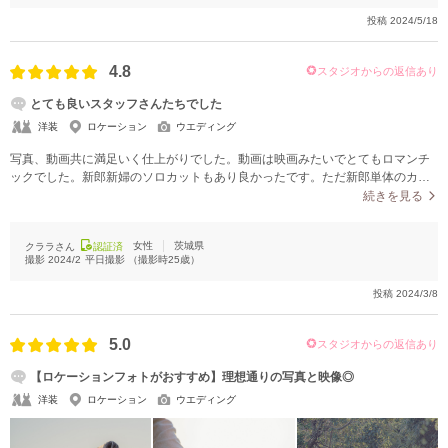
ものを見つけるためにも明確にこういうショットがほしいとお伝えしていただ
投稿
2024/5/18
いたほうがよりご自身の満足度にはつながるかなとおもいました。
4.8
スタジオからの返信あり
とても良いスタッフさんたちでした
洋装
ロケーション
ウエディング
写真、動画共に満足いく仕上がりでした。動画は映画みたいでとてもロマンチ
ックでした。新郎新婦のソロカットもあり良かったです。ただ新郎単体のカッ
トだけ若干少なく感じたので、半々くらいだと色々使いやすいのかなと思いま
続きを見る
した。
女性
茨城県
クララさん
認証済
撮影
2024/2
平日撮影
（撮影時
25
歳）
投稿
2024/3/8
5.0
スタジオからの返信あり
【ロケーションフォトがおすすめ】理想通りの写真と映像◎
洋装
ロケーション
ウエディング