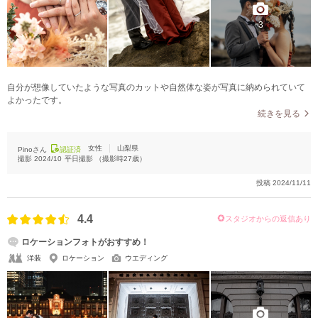
3
自分が想像していたような写真のカットや自然体な姿が写真に納められていて
よかったです。
続きを見る
女性
山梨県
Pinoさん
認証済
撮影
2024/10
平日撮影
（撮影時
27
歳）
投稿
2024/11/11
4.4
スタジオからの返信あり
ロケーションフォトがおすすめ！
洋装
ロケーション
ウエディング