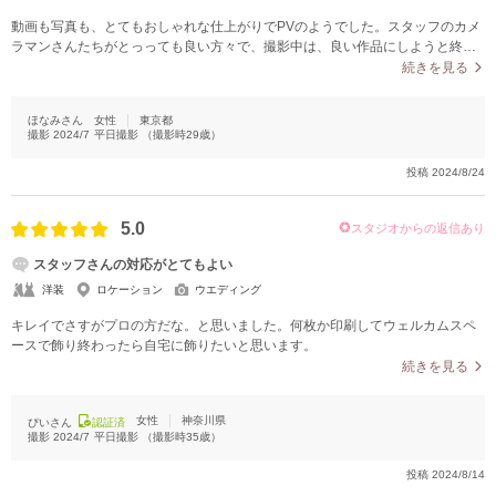
動画も写真も、とてもおしゃれな仕上がりでPVのようでした。スタッフのカメ
ラマンさんたちがとっっても良い方々で、撮影中は、良い作品にしようと終始
プロ魂を感じました。私たちの性格が現れているカットや、曲の歌詞に合わせ
続きを見る
て使用されたシーンなど、凄くよく考えられて作られていて、愛がこもった作
品でした。期待以上のものができあがりました。ムービーの曲は6600円の追加
ほなみさん
女性
東京都
料金で好きな曲が選べてTaylor Swiftのlove storyを選びました。「おしゃれすぎ
撮影
2024/7
平日撮影
（撮影時
29
歳）
る！！」と友達や親戚にも好評でした。
投稿
2024/8/24
5.0
スタジオからの返信あり
スタッフさんの対応がとてもよい
洋装
ロケーション
ウエディング
キレイでさすがプロの方だな。と思いました。何枚か印刷してウェルカムスペ
ースで飾り終わったら自宅に飾りたいと思います。
続きを見る
女性
神奈川県
ぴいさん
認証済
撮影
2024/7
平日撮影
（撮影時
35
歳）
投稿
2024/8/14