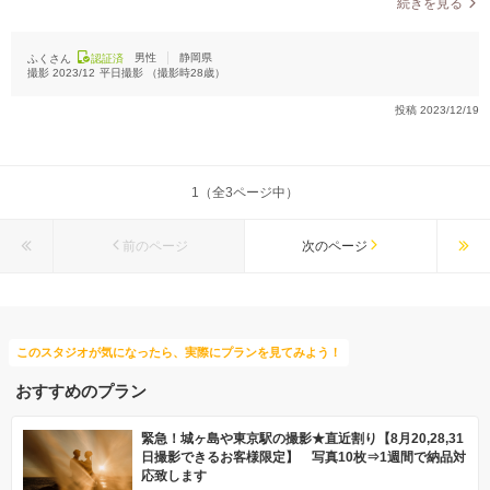
続きを見る
男性
静岡県
ふくさん
認証済
撮影
2023/12
平日撮影
（撮影時
28
歳）
投稿
2023/12/19
1（全3ページ中）
前のページ
次のページ
このスタジオが気になったら、実際にプランを見てみよう！
おすすめのプラン
緊急！城ヶ島や東京駅の撮影★直近割り【8月20,28,31
日撮影できるお客様限定】 写真10枚⇒1週間で納品対
応致します