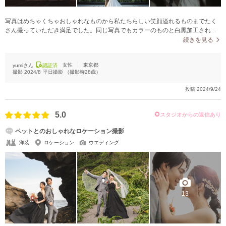
写真はめちゃくちゃおしゃれなものから私たちらしい笑顔溢れるものまでたく
さん撮っていただき満足でした。同じ写真でもカラーのものと白黒加工された
ものがあり、雰囲気が違って素敵でした！
続きを見る
女性
東京都
yumiさん
認証済
撮影
2024/8
平日撮影
（撮影時
28
歳）
投稿
2024/9/24
5.0
スタジオからの返信あり
ペットとのおしゃれなロケーション撮影
洋装
ロケーション
ウエディング
13