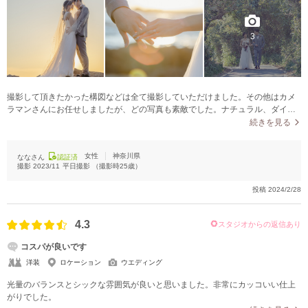
3
撮影して頂きたかった構図などは全て撮影していただけました。その他はカメ
ラマンさんにお任せしましたが、どの写真も素敵でした。ナチュラル、ダイナ
ミックな感じなど様々なテイストで撮影していただきました。オープニングム
続きを見る
ービーもとっても素敵で、納品されてから何度も見ました。ドローン無しでし
たが、無しでもダイナミックさがあって満足しています。
女性
神奈川県
ななさん
認証済
撮影
2023/11
平日撮影
（撮影時
25
歳）
投稿
2024/2/28
4.3
スタジオからの返信あり
コスパが良いです
洋装
ロケーション
ウエディング
光量のバランスとシックな雰囲気が良いと思いました。非常にカッコいい仕上
がりでした。