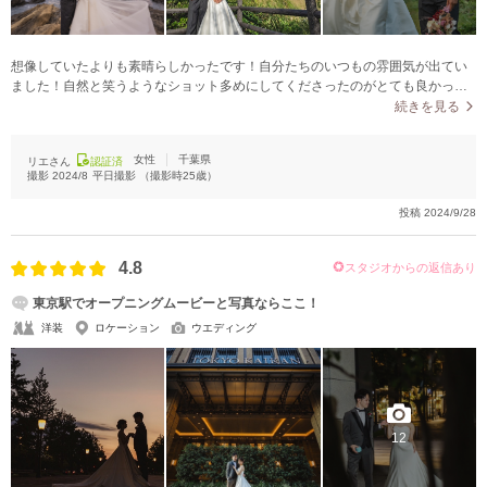
想像していたよりも素晴らしかったです！自分たちのいつもの雰囲気が出てい
ました！自然と笑うようなショット多めにしてくださったのがとても良かった
です。
続きを見る
女性
千葉県
リエさん
認証済
撮影
2024/8
平日撮影
（撮影時
25
歳）
投稿
2024/9/28
4.8
スタジオからの返信あり
東京駅でオープニングムービーと写真ならここ！
洋装
ロケーション
ウエディング
12