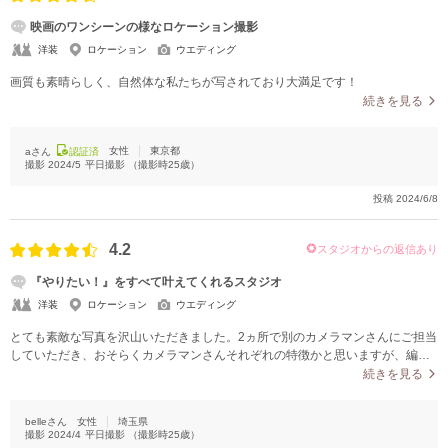
映画のワンシーンの様なロケーション撮影
洋装
ロケーション
ウエディング
画質も素晴らしく、自然体な私たちが写されており大満足です！
続きを見る
女性
東京都
aさん
認証済
撮影
2024/5
平日撮影
（撮影時
25
歳）
投稿
2024/6/8
4.2
スタジオからの返信あり
『やりたい！』をすべて叶えてくれるスタジオ
洋装
ロケーション
ウエディング
とても素敵な写真を沢山いただきました。2ヵ所で別のカメラマンさんにご担当
していただき、おそらくカメラマンさんそれぞれの特徴かと思いますが、編集
の仕方もまた別で面白かったです。明確にこのポーズが取ってほしいなど、写
続きを見る
真の指示書はないまま撮影に望みましたが、さすが慣れているカメラマンさ
ん。素敵な写真が沢山ありました。SNSでエモいと思うような少しでもこれが
belleさん
女性
埼玉県
取ってほしいと思うような写真がある場合には、事前にお伝えしていただくの
撮影
2024/4
平日撮影
（撮影時
25
歳）
が、最善策かと思います。限られたショット数の中で、ご自身がこれだと思う