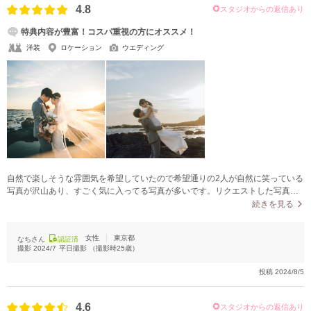
4.8
スタジオからの返信あり
特典内容が豊富！コスパ重視の方にオススメ！
洋装
ロケーション
ウエディング
自然で楽しそうな雰囲気を希望していたので希望通りの2人が自然に笑っている
写真が沢山あり、すごく気に入ってる写真が多いです。リクエストした写真も
全て撮ってくださりサービス精神が豊富なスタッフさんにとても感謝です。
続きを見る
女性
東京都
なちさん
認証済
撮影
2024/7
平日撮影
（撮影時
25
歳）
投稿
2024/8/5
4.6
スタジオからの返信あり