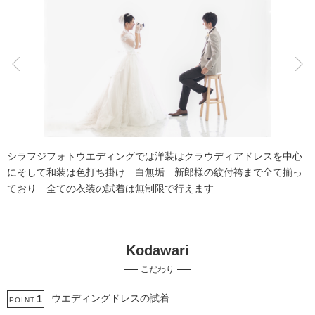
こだわりポイント
海での撮影
スタジオでの撮影
シラフジフォトウエディングでは洋装はクラウディアドレスを中心
にそして和装は色打ち掛け 白無垢 新郎様の紋付袴まで全て揃っ
ており 全ての衣装の試着は無制限で行えます
Kodawari
夜景での撮影
動画の作成
こだわり
ドローン撮影
人気スポットでの撮影
豊富なドレス
豊富な色打掛・着物
ガーデンでの撮影
衣装の試着
ウエディングドレスの試着
1
POINT
歴史的建造物での撮影
チャペルでの撮影