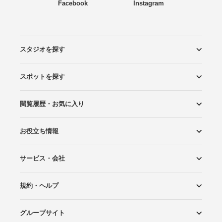
Facebook
Instagram
スタジオを探す
スポットを探す
エリアから探す
こだわりから探す
NEW PHOTO STYLE
プランから探す
フォトタイプ診断
フォトグラファーから探す
国内リゾートから探す
閲覧履歴・お気に入り
ロケーションから探す
スタジオから探す
お役立ち情報
閲覧スタジオ
お気に入り
サービス・会社
Wedding Photo マガジン
はじめてガイド
規約・ヘルプ
Photoraitとは
スタジオの掲載について
お問い合わせ
運営会社
サイトマップ
グループサイト
プライバシーポリシー
利用規約
ヘルプ