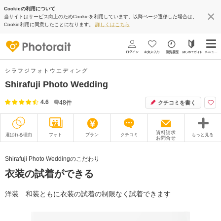
Cookieの利用について
当サイトはサービス向上のためCookieを利用しています。以降ページ遷移した場合は、
Cookie利用に同意したことになります。
詳しくはこちら
シラフジフォトウエディング
Shirafuji Photo Wedding
4.6
48
件
クチコミを書く
資料請求
選ばれる理由
フォト
プラン
クチコミ
もっと見る
お問合せ
撮影レポート
フォトグラファー
Shirafuji Photo Weddingのこだわり
衣装の試着ができる
衣装
ムービー
オプション
ブログ
洋装 和装ともに衣装の試着の制限なく試着できます
アクセス/TEL
スタジオトップ