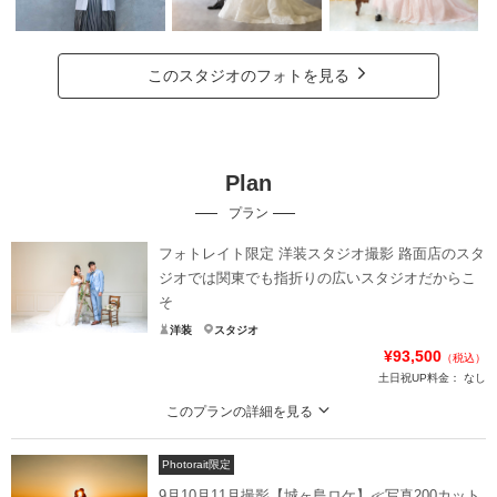
このスタジオのフォトを見る
Plan
プラン
フォトレイト限定 洋装スタジオ撮影 路面店のスタ
ジオでは関東でも指折りの広いスタジオだからこ
そ
洋装
スタジオ
¥93,500
（税込）
土日祝UP料金：
なし
このプランの詳細を見る
フォトレイト限定 洋装スタジオ撮影 路面店のスタジオでは関東でも指折りの広
いスタジオだからこそ
Photorait限定
八王子の自社スタジオでの最安値プランです。
9月10月11月撮影【城ヶ島ロケ】≪写真200カット