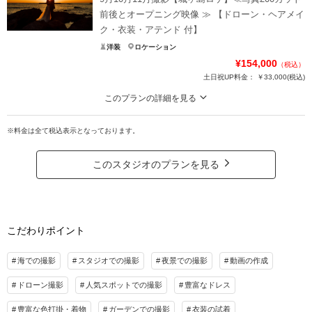
衣装・メイク・小物も全てついております。
前後とオープニング映像 ≫ 【ドローン・ヘアメイ
ク・衣装・アテンド 付】
プラン詳細
洋装
ロケーション
撮影料
新婦衣装1着
新郎衣装1着
¥154,000
（税込）
着付け
ヘアメイク
土日祝UP料金：
小物一式
￥33,000
(税込)
アルバム
データ
台紙付写真
このプランの詳細を見る
衣装追加
会食
挙式
9月10月11月撮影【城ヶ島ロケ】≪写真200カット前後とオープニング映像 ≫
【ドローン・ヘアメイク・衣装・アテンド 付】
※料金は全て税込表示となっております。
家族と撮影
家族用衣装レンタル
ペットと撮影
城ヶ島ロケ 9月10月11月撮影250000円 ⇒140000円 写真200前後+映像+衣装
+ヘアメイク+ドローン
相談予約する
撮影日の空き
このスタジオのプランを見る
来店・オンライン
を確認する
プラン詳細
撮影料
新婦衣装1着
新郎衣装1着
こだわりポイント
着付け
ヘアメイク
小物一式
アルバム
データ 200カット
台紙付写真
海での撮影
スタジオでの撮影
夜景での撮影
動画の作成
衣装追加
会食
挙式
ドローン撮影
人気スポットでの撮影
豊富なドレス
家族と撮影
家族用衣装レンタル
ペットと撮影
豊富な色打掛・着物
ガーデンでの撮影
衣装の試着