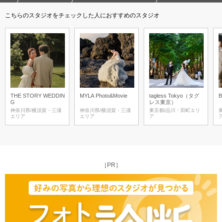
こちらのスタジオをチェックした人におすすめのスタジオ
THE STORY WEDDIN
MYLA Photo&Movie
tagless Tokyo（タグ
G
レス東京）
神奈川県/横須賀・三浦
神奈川県/横須賀・三浦
東京都/品川・田町エリ
エリア
エリア
ア
［PR］