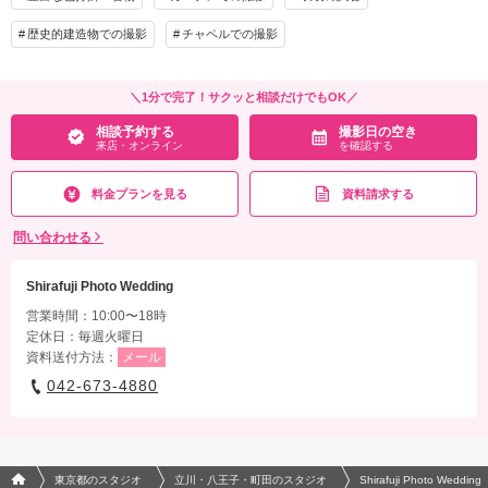
その他含むもの
ドローン撮影 オープニング映像 写真撮影
歴史的建造物での撮影
チャペルでの撮影
相談予約する
撮影日の空き
来店・オンライン
を確認する
＼1分で完了！サクッと相談だけでもOK／
相談予約する
撮影日の空き
来店・オンライン
を確認する
料金プランを見る
資料請求する
問い合わせる
Shirafuji Photo Wedding
営業時間：10:00〜18時
定休日：毎週火曜日
資料送付方法：
メール
042-673-4880
フォトウエディング/結婚写真のPhotorait ホーム
東京都のスタジオ
立川・八王子・町田のスタジオ
Shirafuji Photo Wedding