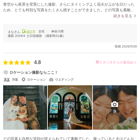
青空から夜景を背景にした撮影、さらにタイミングよく花火が上がる日だった
チャペルでの撮影
ため、とても特別な写真をたくさん残すことができました。どの写真も素敵で
大満足です。
続きを見る
女性
神奈川県
まなさん
認証済
撮影
2026/4
土日祝撮影
（撮影時
31
歳）
投稿
2026/5/29
4.8
スタジオからの返信あり
ロケーション撮影ならここ！
洋装
ロケーション
ウエディング
3
どの写真も自然な笑顔が捉えられていて素敵でした。撮っているときはどんな