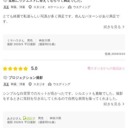
柔軟にリクエストに答えてもらって満足でした。
和装、洋装
スタジオ、ロケーション
ウエディング
とても綺麗で私達らしい写真が多く満足です。色んなパターンがあり満足で
す。
続きを見る
ミヤハラさん
男性
神奈川県
撮影
2026/3
平日撮影
（撮影時
31
歳）
投稿
2026/3/10
5.0
スタジオからの返信あり
プロジェクション撮影
和装、洋装
スタジオ
ウエディング
シンプルな白背景でのカットが良かったです。シルエットも素敵でした。撮影
をするときに笑顔を引き出してくれるので自然な表情を撮ってくれました。
続きを見る
男性
神奈川県
あさひさん
認証済
撮影
2026/3
平日撮影
（撮影時
31
歳）