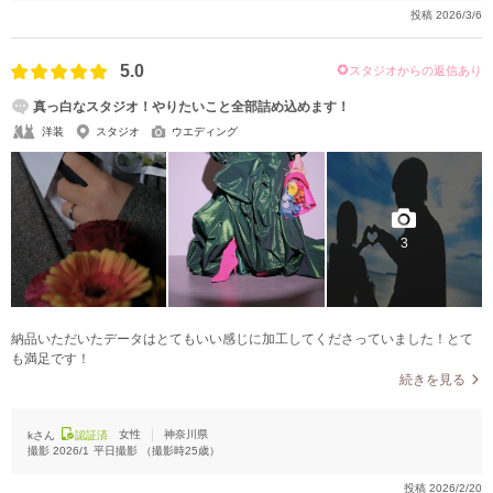
投稿
2026/3/6
5.0
スタジオからの返信あり
真っ白なスタジオ！やりたいこと全部詰め込めます！
洋装
スタジオ
ウエディング
3
納品いただいたデータはとてもいい感じに加工してくださっていました！とて
も満足です！
続きを見る
女性
神奈川県
kさん
認証済
撮影
2026/1
平日撮影
（撮影時
25
歳）
投稿
2026/2/20