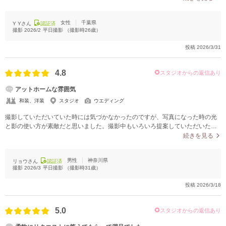
女性
千葉県
Y Yさん
認証済
撮影
2026/2
平日撮影
（撮影時
26
歳）
投稿
2026/3/31
4.8
スタジオからの返信あり
アットホームな雰囲気
和装、洋装
スタジオ
ウエディング
撮影していただいていた時には気づかなかったのですが、写真になった時の光
と影の使い方が素敵だと思いました。撮影中もいろいろ提案していただいたの
で緊張せずに撮影を終えることができました。
続きを見る
男性
神奈川県
リョウさん
認証済
撮影
2026/3
平日撮影
（撮影時
31
歳）
投稿
2026/3/18
5.0
スタジオからの返信あり