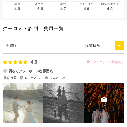
アクセス/TEL
スタジオトップ
写真
スタッフ
衣装
ヘアメイク
価格の満足度
4.9
5.0
4.7
4.9
4.8
こだわりポイント
クチコミ・評判・費用一覧
30
全
件
4.6
スタジオからの返信あり
海での撮影
衣装追加無料
明るくアットホームな雰囲気
洋装
ロケーション
ウエディング
3
家族・友人と撮影
ペットと撮影
歴史的建造物での撮影
動画の作成
豊富なドレス
庭園での撮影
スタジオでの撮影
夜景での撮影
フォト＋会食