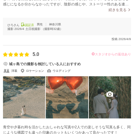
感じになるか分からなかったですが、陰影の感じや、ストーリー性のある連続
写真など見ていて面白くなったり、驚いたりしていました。
続きを見る
男性
神奈川県
ひろさん
認証済
撮影
2026/4
土日祝撮影
（撮影時
32
歳）
投稿
2026/4/9
5.0
スタジオからの返信あり
城ヶ島での撮影を検討している人におすすめ
洋装
ロケーション
ウエディング
3
青空や夕暮れ時を活かしたおしゃれな写真や2人での楽しそうな写真も多く、同
じような構図でも違った印象のカットもいくつかあって良かったです！