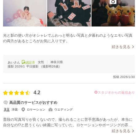
3
光と影の使い方がオシャレでふわっと明るい写真と夕暮れのようなエモい写真
の両方があるところがお気に入りです。
続きを見る
女性
神奈川県
あいさん
認証済
撮影
2026/1
平日撮影
（撮影時
26
歳）
投稿
2026/1/30
4.2
スタジオからの返信あり
高品質のサービスがおすすめ
洋装
ロケーション
ウエディング
普段の写真写りが良くないので、撮られることに苦手意識があったが、本当に
自分なの!?と思うくらい綺麗に写っていた。ロケーションやポージングの雰囲
気に合わせてレタッチをしてくれたように思う。一層味が出ていた。
続きを見る