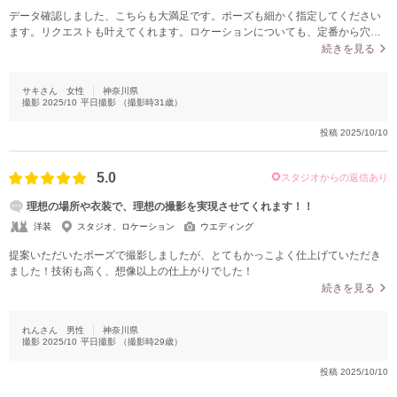
データ確認しました、こちらも大満足です。ポーズも細かく指定してください
ます。リクエストも叶えてくれます。ロケーションについても、定番から穴場
まで、映えスポットにもお詳しいので、誘導もスムーズですし、本当に楽し
続きを見る
く、安心感があります。仕上がりが想像以上に素敵で感動してしまいました。
サキさん
女性
神奈川県
撮影
2025/10
平日撮影
（撮影時
31
歳）
投稿
2025/10/10
5.0
スタジオからの返信あり
理想の場所や衣装で、理想の撮影を実現させてくれます！！
洋装
スタジオ、ロケーション
ウエディング
提案いただいたポーズで撮影しましたが、とてもかっこよく仕上げていただき
ました！技術も高く、想像以上の仕上がりでした！
続きを見る
れんさん
男性
神奈川県
撮影
2025/10
平日撮影
（撮影時
29
歳）
投稿
2025/10/10