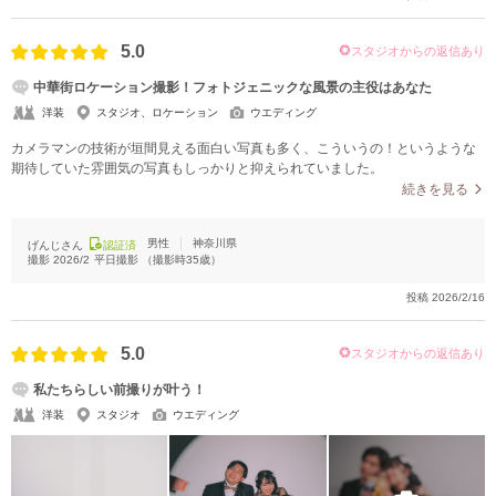
5.0
スタジオからの返信あり
中華街ロケーション撮影！フォトジェニックな風景の主役はあなた
洋装
スタジオ、ロケーション
ウエディング
カメラマンの技術が垣間見える面白い写真も多く、こういうの！というような
期待していた雰囲気の写真もしっかりと抑えられていました。
続きを見る
男性
神奈川県
げんじさん
認証済
撮影
2026/2
平日撮影
（撮影時
35
歳）
投稿
2026/2/16
5.0
スタジオからの返信あり
私たちらしい前撮りが叶う！
洋装
スタジオ
ウエディング