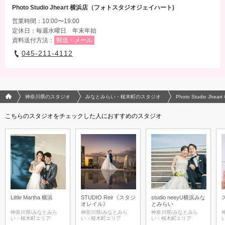
Photo Studio Jheart 横浜店（フォトスタジオジェイハート)
営業時間：10:00〜19:00
定休日：毎週水曜日 年末年始
資料送付方法：
郵送・メール
045-211-4112
フォトウエディング/結婚写真のPhotorait ホーム
神奈川県のスタジオ
みなとみらい・桜木町のスタジオ
Photo Studio 
こちらのスタジオをチェックした人におすすめのスタジオ
Little Martha 横浜
STUDIO Reir《スタジ
studio neeyU横浜みな
オレイル》
とみらい
神奈川県/みなとみら
神奈川県/みなとみら
神奈川県/みなとみら
い・桜木町エリア
い・桜木町エリア
い・桜木町エリア