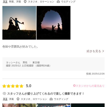
和装、洋装
スタジオ、ロケーション
ウエディング
色味や雰囲気が好みでした。
続きを見る
ヨッシーさん
男性
東京都
撮影
2025/12
土日祝撮影
（撮影時
26
歳）
投稿
2025/12/26
5.0
スタジオからの返信あり
スタッフさんが盛り上げてくれるので楽しく撮影できます！
洋装
スタジオ、ロケーション
ウエディング