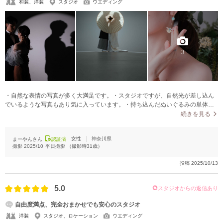
和装、洋装
スタジオ
ウエディング
3
・自然な表情の写真が多く大満足です。・スタジオですが、自然光が差し込ん
でいるような写真もあり気に入っています。・持ち込んだぬいぐるみの単体シ
ョットもお願いし、とても可愛く撮っていただきました。
続きを見る
女性
神奈川県
まーやんさん
認証済
撮影
2025/10
平日撮影
（撮影時
31
歳）
投稿
2025/10/13
5.0
スタジオからの返信あり
自由度満点、完全おまかせでも安心のスタジオ
洋装
スタジオ、ロケーション
ウエディング