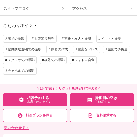
スタッフブログ
アクセス
こだわりポイント
海での撮影
衣装追加無料
家族・友人と撮影
ペットと撮影
歴史的建造物での撮影
動画の作成
豊富なドレス
庭園での撮影
スタジオでの撮影
夜景での撮影
フォト＋会食
チャペルでの撮影
＼1分で完了！サクッと相談だけでもOK／
相談予約する
撮影日の空き
来店・オンライン
を確認する
料金プランを見る
資料請求する
問い合わせる