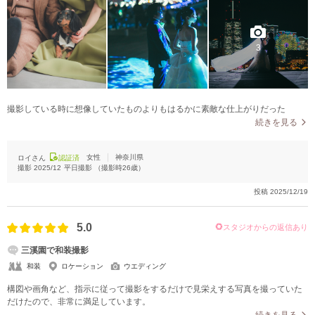
3
撮影している時に想像していたものよりもはるかに素敵な仕上がりだった
続きを見る
女性
神奈川県
ロイさん
認証済
撮影
2025/12
平日撮影
（撮影時
26
歳）
投稿
2025/12/19
5.0
スタジオからの返信あり
三溪園で和装撮影
和装
ロケーション
ウエディング
構図や画角など、指示に従って撮影をするだけで見栄えする写真を撮っていた
だけたので、非常に満足しています。
続きを見る