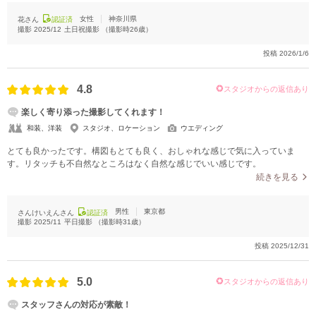
女性
神奈川県
花さん
認証済
撮影
2025/12
土日祝撮影
（撮影時
26
歳）
投稿
2026/1/6
4.8
スタジオからの返信あり
楽しく寄り添った撮影してくれます！
和装、洋装
スタジオ、ロケーション
ウエディング
とても良かったです。構図もとても良く、おしゃれな感じで気に入っていま
す。リタッチも不自然なところはなく自然な感じでいい感じです。
続きを見る
男性
東京都
さんけいえんさん
認証済
撮影
2025/11
平日撮影
（撮影時
31
歳）
投稿
2025/12/31
5.0
スタジオからの返信あり
スタッフさんの対応が素敵！