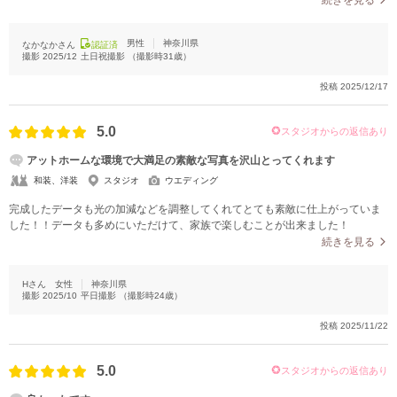
男性
神奈川県
なかなかさん
認証済
撮影
2025/12
土日祝撮影
（撮影時
31
歳）
投稿
2025/12/17
5.0
スタジオからの返信あり
アットホームな環境で大満足の素敵な写真を沢山とってくれます
和装、洋装
スタジオ
ウエディング
完成したデータも光の加減などを調整してくれてとても素敵に仕上がっていま
した！！データも多めにいただけて、家族で楽しむことが出来ました！
続きを見る
Hさん
女性
神奈川県
撮影
2025/10
平日撮影
（撮影時
24
歳）
投稿
2025/11/22
5.0
スタジオからの返信あり