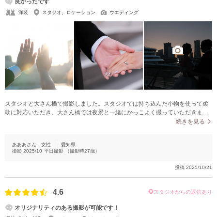
良かったです
洋装
スタジオ、ロケーション
ウエディング
3
スタジオと大さん橋で撮影しました。スタジオでは持ち込んだ小物を使って柔
軟に対応いただき、大さん橋では夜景と一緒にかっこよく撮っていただきまし
た。とくにモノクロ加工した写真がスタイリッシュでお気に入りです。
続きを見る
あああさん
女性
愛知県
撮影
2025/10
平日撮影
（撮影時
27
歳）
投稿
2025/10/21
4.6
スタジオからの返信あり
オリジナリティのある撮影が可能です！