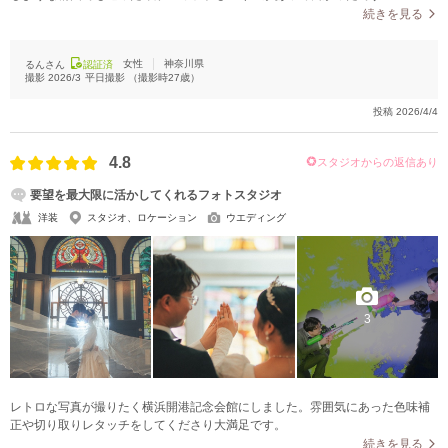
続きを見る
女性
神奈川県
るんさん
認証済
撮影
2026/3
平日撮影
（撮影時
27
歳）
投稿
2026/4/4
4.8
スタジオからの返信あり
要望を最大限に活かしてくれるフォトスタジオ
洋装
スタジオ、ロケーション
ウエディング
3
レトロな写真が撮りたく横浜開港記念会館にしました。雰囲気にあった色味補
正や切り取りレタッチをしてくださり大満足です。
続きを見る