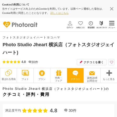
Cookieの利用について
当サイトはサービス向上のためCookieを利用しています。以降ページ遷移した場合は、
Cookie利用に同意したことになります。
詳しくはこちら
フォトスタジオジェイハートヨコハマ
Photo Studio Jheart 横浜店（フォトスタジオジェイ
ハート)
4.8
30
件
クチコミを書く
特典・
資料請求
選ばれる理由
フォト
プラン
クチコミ
もっと見る
フェア
お問合せ
撮影レポート
フォトグラファー
Photo Studio Jheart 横浜店（フォトスタジオジェイハート)の
クチコミ・評判・費用
衣装
ムービー
4.8
オプション
ブログ
30
件
満足度平均