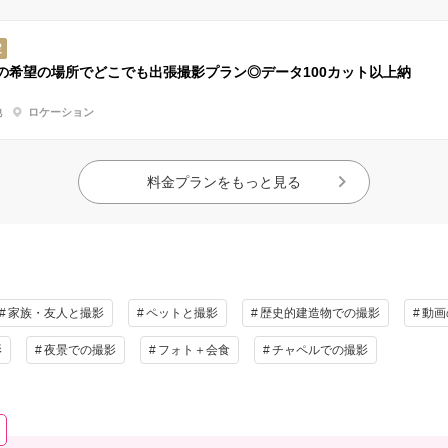
定
の希望の場所でどこでも出張撮影プラン◎データ100カット以上納
他
ロケーション
料金プランをもっと見る
家族・友人と撮影
ペットと撮影
歴史的建造物での撮影
動画
影
夜景での撮影
フォト＋会食
チャペルでの撮影