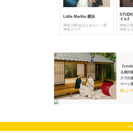
STUD
Little Martha 横浜
イル》
神奈川県/みなとみらい・桜
神奈川
木町エリア
木町エ
【stud
る都内
スでの
ペーン
詳しい