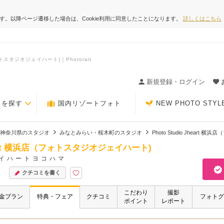
ます。以降ページ遷移した場合は、Cookie利用に同意したことになります。
詳しくはこちら
ォトスタジオジェイハート)｜Photorait
ィングの決め手が見つかるクチコミサイト-Photorait
新規登録・ログイン
トを探す
国内リゾートフォト
NEW PHOTO STYL
神奈川県のスタジオ
みなとみらい・桜木町のスタジオ
Photo Studio Jhear
 Jheart 横浜店（フォトスタジオジェイハート)
イハートヨコハマ
クチコミを書く
こだわり
撮影
金プラン
特典・フェア
クチコミ
フォトグ
ポイント
レポート