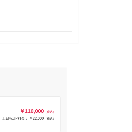
知る】
します。
♪
ご納品までのスケジュール、プランのご提
体的に組み立ててみることができるので、
ませ。
￥110,000
（税込）
土日祝UP料金： ￥22,000
（税込）