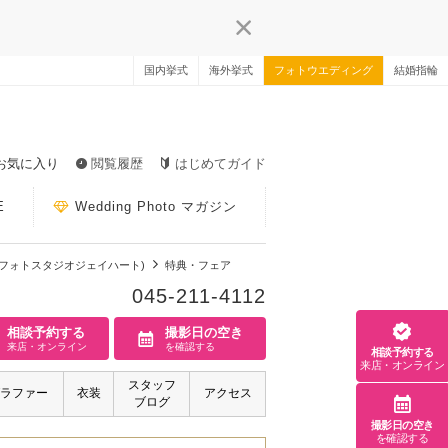
国内挙式
海外挙式
フォトウエディング
結婚指輪
お気に入り
閲覧履歴
はじめてガイド
E
Wedding Photo マガジン
t 横浜店（フォトスタジオジェイハート)
特典・フェア
045-211-4112
相談予約する
撮影日の空き
来店・オンライン
を確認する
相談予約する
来店・オンライン
スタッフ
ラファー
衣装
アクセス
ブログ
撮影日の空き
を確認する