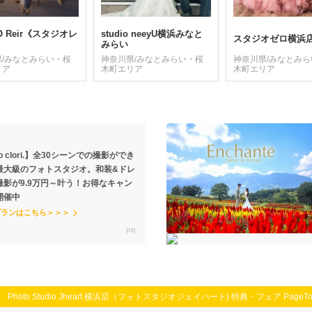
IO Reir《スタジオレ
studio neeyU横浜みなと
スタジオゼロ横浜
みらい
県/みなとみらい・桜
神奈川県/みなとみらい・桜
神奈川県/みなとみ
リア
木町エリア
木町エリア
io clori.】全30シーンでの撮影ができ
最大級のフォトスタジオ。和装&ドレ
撮影が9.9万円～叶う！お得なキャン
開催中
プランはこちら＞＞＞
Photo Studio Jheart 横浜店（フォトスタジオジェイハート) 特典・フェア PageT