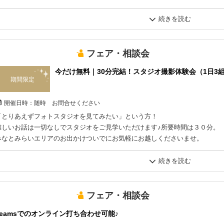
1.和装掛け替え“無料”
『結婚式は恥ずかしいけど、、娘の晴れ着は見たい…』
2.男性ヘアメイク“無料”
『子供の門出を盛大に祝ってあげたい』
そんな方に特別プランを設けました
3.女性ヘアチェンジ“無料”
フェア・相談会
今だけ無料｜30分完結！スタジオ撮影体験会（1日3
4.ドレス1着追加“無料”
期間限定
《ご成約特典※先着3組様※》
・ご家族様集合写真 無料(22000円相当)
5.タキシード1着追加“無料”
開催日時：
随時 お問合せください
・お台紙2冊プレゼント(2Lサイズ)
「とりあえずフォトスタジオを見てみたい」という方！
6.土日祝日料金“無料”
難しいお話は一切なしでスタジオをご見学いただけます♪所要時間は３０分。
みなとみらいエリアのお出かけついでにお気軽にお越しくださいませ。
《会食先ご案内》
7.家族写真オプション“無料”
当スタジオの提携先の会食プランをご案内致します♪
【スタジオチェック内容】
撮影が終わった後も皆様の特別な一日をお手伝い出来ます
8.ムービー撮影料金－11,000円引き
・スタジオ店内ご見学
・カップルフォト（撮影時間１０分）
・日替わりお衣装チェック！
《宿泊優待》
フェア・相談会
ご来店ご予約はお気軽にお問い合わせください。
・アルバム・ウェルカムボード・ムービーのサンプルを実際にチェック！
遠方のご家族様や体調に不安がある方も安心な
Teamsでのオンライン打ち合わせ可能♪
スタジオ近くのホテルに特別優待致します。