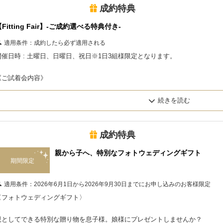
成約特典
Fitting Fair】-ご成約選べる特典付き-
適用条件：
成約したら必ず適用される
開催日時 : 土曜日、日曜日、祝日※1日3組様限定となります。
《ご試着会内容》
・プロのヘアメイクによる30分間のヘアアレンジ体験
※予約のお時間によっては、ご対応致しかねます。
・ドレス/タキシード/和装 を時間内なら何着でもご試着いただけます。
成約特典
親から子へ、特別なフォトウェディングギフト
・ご希望の撮影場所、お好みの撮影イメージのご相談
期間限定
適用条件：
2026年6月1日から2026年9月30日までにお申し込みのお客様限定
ご成約のお客様へ下記の中から、特典をおひとつお選びいただけます。⁡
〈フォトウェディングギフト〉
《ご成約選べる特典》
親としてできる特別な贈り物を息子様。娘様にプレゼントしませんか？