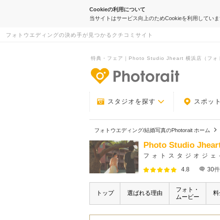
Cookieの利用について
当サイトはサービス向上のためCookieを利用してい
フォトウエディングの決め手が見つかるクチコミサイト
特典・フェア｜Photo Studio Jheart 横浜店（フ
-フォトウエデ
スタジオを探す
スポッ
フォトウエディング/結婚写真のPhotorait ホーム
Photo Studio
フォトスタジオジェ
4.8
30
件
フォト・
トップ
選ばれる理由
料
ムービー