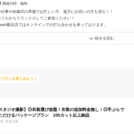
【写真をカメラマンに撮られる】・【衣装を実際に見る】・【写真を残す形を
開催日時：
随時
体験が３０分でできちゃいます。
お仕事や結婚式の準備でお忙しい方、遠方にお住いの方も安心！！
おうちからリラックスしてご参加ください！
※jheart横浜店のご成約の方限定となります。
jheart横浜店ではオンラインでの打ち合わせを承っております。
また、カップルフォトでお撮りしたお写真をデータで３カットプレゼントいた
#Jheart横浜 でのSNSご投稿で 追加７カット【合計１０カット】プレゼント
おふたりが現在ご検討中の内容をお伺いして、撮影の実際についてやお写真の
ご予約や、詳しい空き状況は公式InstagramのDM、
案をさせて頂くのはもちろん、費用感までもクリアにご案内！撮影について具
公式LINEよりお気軽にお問合せ下さい。
お写真をお急ぎの方にもぴったりです。
ご予約お待ちしております。
とりあえず情報収集をしている段階という方も、ぜひお気軽にご利用ください
※ご来店前にはスタジオ空き状況のお問合せをお願いいたします。
当日の場合はお電話にてお問合せください。
にプランを見てみよう！
スタジオ撮影】◎衣装選び放題！衣装の追加料金無し！◎手ぶらで
ただけるパッケージプラン 100カット以上納品
スタジオ