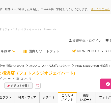
ます。以降ページ遷移した場合は、Cookie利用に同意したことになります。
詳しくはこちら
横浜店（フォトスタジオジェイハート)｜Photorait
ィングの決め手が見つかるクチコミサイト-Photorait
新規登録・ログイン
トを探す
国内リゾートフォト
NEW PHOTO STYL
神奈川県のスタジオ
みなとみらい・桜木町のスタジオ
Photo Studio Jhear
 Jheart 横浜店（フォトスタジオジェイハート)
イハートヨコハマ
クチコミを書く
こだわり
撮影
金プラン
特典・フェア
クチコミ
フォトグ
ポイント
レポート