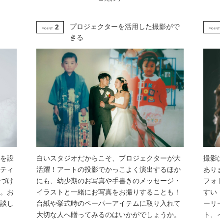
プロジェクターを活用した撮影がで
2
POINT
POIN
きる
白いスタジオだからこそ、プロジェクターが大
撮影
を設
活躍！アートの投影でかっこよく演出するほか
あり
ティ
にも、幼少期のお写真や手書きのメッセージ・
フォ
づけ
イラストと一緒にお写真をお撮りすることも！
すい
。お
台紙や挙式時のペーパーアイテムに取り入れて
ーリ
談し
大切な人へ贈ってみるのはいかがでしょうか。
ト、