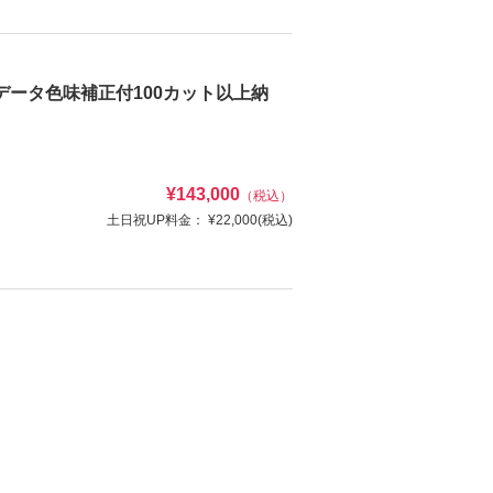
ッケージプラン◎シンプルなスタジオで晴
ータ色味補正付100カット以上納
¥143,000
（税込）
土日祝UP料金：
¥22,000
(税込)
け
ヘアメイク
写真
衣装追加
レンタル
ペットと撮影
け
ヘアメイク
資料請求
写真
衣装追加
認する