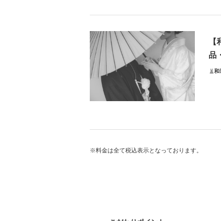
～
れ
プラ
【
【
品
ドレ
和
【デ
10
【そ
ブー
ス
プ
撮影
ご試
※料金は全て税込表示となっております。
伝統
プ