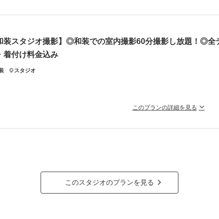
衣装のグレードアップ料金無料～ ◎必要な物がすべて含まれているパ
姿を
ン内容
和装スタジオ撮影】◎和装での室内撮影60分撮影し放題！◎全デ
衣装】
・着付け料金込み
ス1着+タキシード1着
装
スタジオ
ータ数】
0カット以上
の他プランに含まれるもの】
このプランの詳細を見る
ケ、イヤリング、ネックレス、靴、USB、レタッチ
タジオセットでの追加料金はなし!!雰囲気が違うお写真が残せます。
ラン詳細
小物も無料でお貸出し可能です！
着の際にお着物のコーディネートもご提案させていただきます☆
撮影料
新婦衣装1着
新郎衣装1着
着付
的な立ち姿や座り、お二人らしさのあるショットもスタジオ撮影で叶えられます！
小物一式
アルバム
データ 100カット
台紙付
ラン詳細
このスタジオのプランを見る
会食
挙式
家族と撮影
家族用衣装
撮影料
新婦衣装1着
新郎衣装1着
着付
相談予約する
撮影日の空き
小物一式
アルバム
データ 100カット
台紙付
を確
来店・オンライン