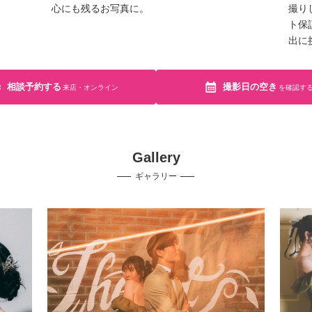
心にも残るお写真に。
撮り
ト保
出に
相談予約する
撮影日の空き
来店・オンライン
を確認す
Gallery
ギャラリー