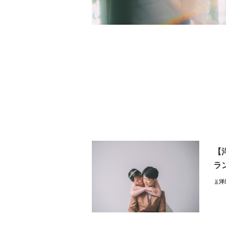
【
ラ
洋