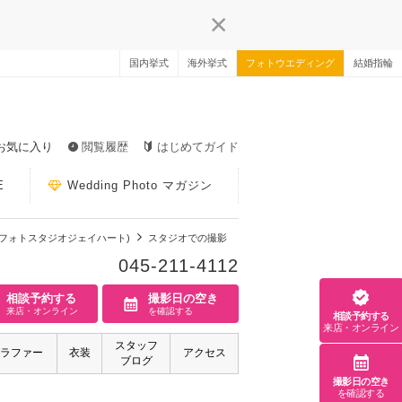
国内挙式
海外挙式
フォトウエディング
結婚指輪
お気に入り
閲覧履歴
はじめてガイド
E
Wedding Photo マガジン
t 横浜店（フォトスタジオジェイハート)
スタジオでの撮影
045-211-4112
相談予約する
撮影日の空き
来店・オンライン
を確認する
相談予約する
来店・オンライン
スタッフ
ラファー
衣装
アクセス
ブログ
撮影日の空き
を確認する