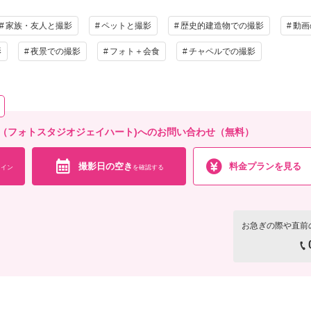
会食
挙式
家族と撮影
家族用衣装
家族・友人と撮影
ペットと撮影
歴史的建造物での撮影
動画
相談予約する
影
夜景での撮影
フォト＋会食
チャペルでの撮影
撮影日の空き
を確
来店・オンライン
art 横浜店（フォトスタジオジェイハート)へのお問い合わせ（無料）
撮影日の空き
料金プランを見る
イン
を確認する
お急ぎの際や直前