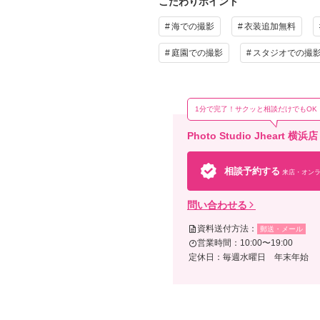
こだわりポイント
海での撮影
衣装追加無料
庭園での撮影
スタジオでの撮
1分で完了！サクッと相談だけでもOK
Photo Studio Jhe
相談予約する
来店・オンラ
問い合わせる
資料送付方法：
郵送・メール
営業時間：10:00〜19:00
定休日：毎週水曜日 年末年始