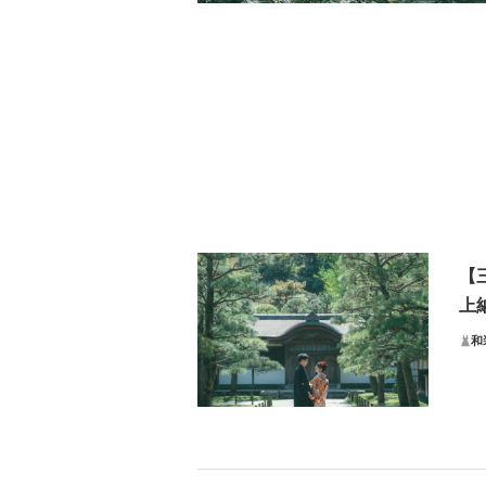
【
上
和
ロ