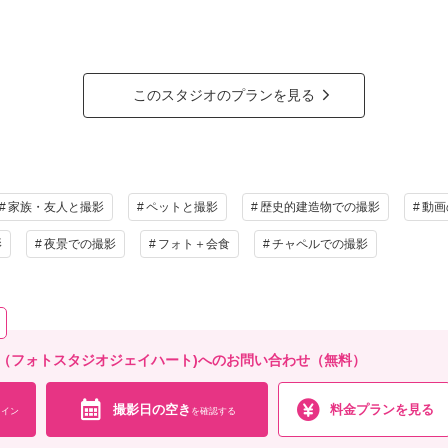
ラン内容】
渡しカット数150カット以上
データ色味補正付
郎新婦様 和装各１着
装小物
このスタジオのプランを見る
婦様ヘアメイク
影中は貸し切りではございません
/15-4/15,11/15-12/15】を撮影希望のお客様は、＋5,500円
ラン詳細
家族・友人と撮影
ペットと撮影
歴史的建造物での撮影
動画
影
夜景での撮影
フォト＋会食
チャペルでの撮影
撮影料
新婦衣装1着
新郎衣装1着
着付
小物一式
アルバム
データ 150カット
台紙付
会食
挙式
家族と撮影
家族用衣装
art 横浜店（フォトスタジオジェイハート)へのお問い合わせ（無料）
相談予約する
撮影日の空き
を確
来店・オンライン
撮影日の空き
料金プランを見る
イン
を確認する