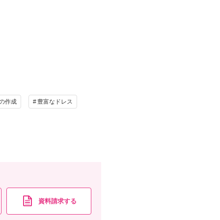
の作成
豊富なドレス
け
ヘアメイク
写真
衣装追加
レンタル
ペットと撮影
資料請求
認する
資料請求する