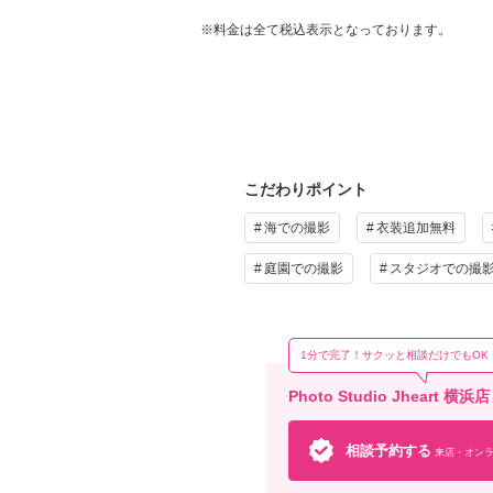
【プ
・お
※料金は全て税込表示となっております。
・全
・新
・衣
・新
※撮
※【3
こだわりポイント
プ
海での撮影
衣装追加無料
庭園での撮影
スタジオでの撮
1分で完了！サクッと相談だけでもOK
Photo Studio Jhe
相談予約する
来店・オンラ