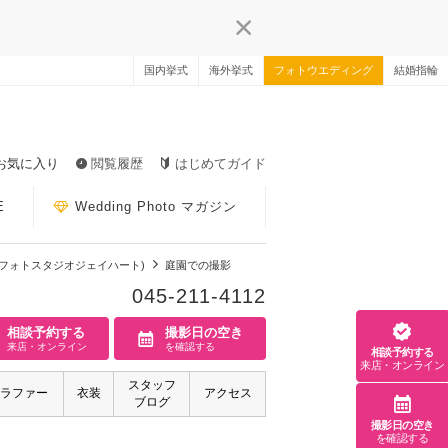
国内挙式
海外挙式
フォトウエディング
結婚指輪
お気に入り
閲覧履歴
はじめてガイド
E
Wedding Photo マガジン
t 横浜店（フォトスタジオジェイハート)
庭園での撮影
045-211-4112
相談予約する
撮影日の空き
来店・オンライン
を確認する
相談予約する
来店・オンライン
スタッフ
ラファー
衣装
アクセス
ブログ
撮影日の空き
を確認する