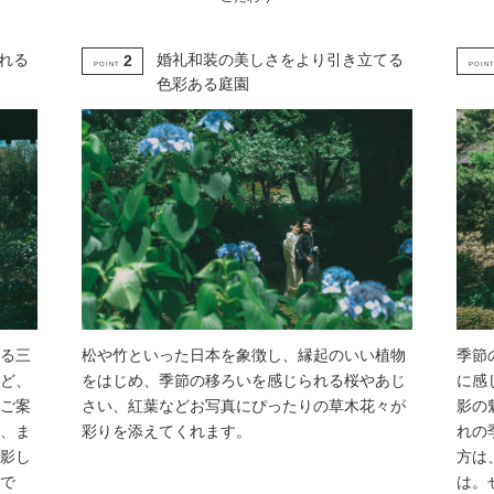
れる
婚礼和装の美しさをより引き立てる
2
POINT
POIN
色彩ある庭園
る三
松や竹といった日本を象徴し、縁起のいい植物
季節
ど、
をはじめ、季節の移ろいを感じられる桜やあじ
に感
ご案
さい、紅葉などお写真にぴったりの草木花々が
影の
、ま
彩りを添えてくれます。
れの
影し
方は
で
は。