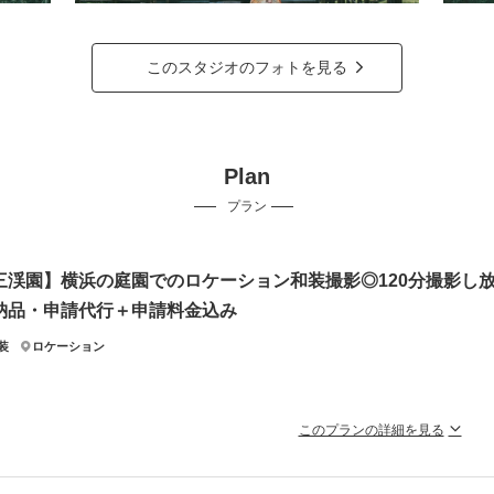
このスタジオのフォトを見る
Plan
プラン
三渓園】横浜の庭園でのロケーション和装撮影◎120分撮影し放
納品・申請代行＋申請料金込み
装
ロケーション
このプランの詳細を見る
ケ地の撮影申請料＋入場料もご負担致します。着付け料金も含めての金