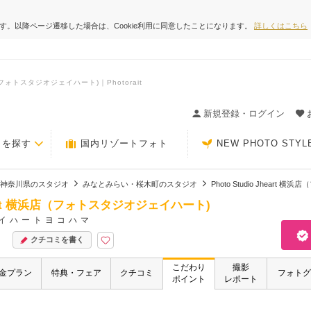
ます。以降ページ遷移した場合は、Cookie利用に同意したことになります。
詳しくはこちら
（フォトスタジオジェイハート)｜Photorait
ィングの決め手が見つかるクチコミサイト-Photorait
新規登録・ログイン
トを探す
国内リゾートフォト
NEW PHOTO STYL
神奈川県のスタジオ
みなとみらい・桜木町のスタジオ
Photo Studio Jhear
 Jheart 横浜店（フォトスタジオジェイハート)
イハートヨコハマ
クチコミを書く
こだわり
撮影
金プラン
特典・フェア
クチコミ
フォトグ
ポイント
レポート