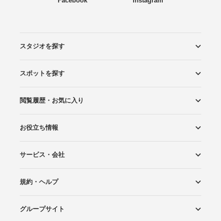
Facebook
Instagram
スタジオを探す
スポットを探す
エリアから探す
こだわりから探す
NEW PHOTO STYLE
プランから探す
フォトタイプ診断
フォトグラファーから探す
国内リゾートから探す
閲覧履歴・お気に入り
ロケーションから探す
スタジオから探す
お役立ち情報
閲覧スタジオ
お気に入り
サービス・会社
Wedding Photo マガジン
はじめてガイド
規約・ヘルプ
Photoraitとは
スタジオの掲載について
お問い合わせ
運営会社
サイトマップ
グループサイト
プライバシーポリシー
利用規約
ヘルプ