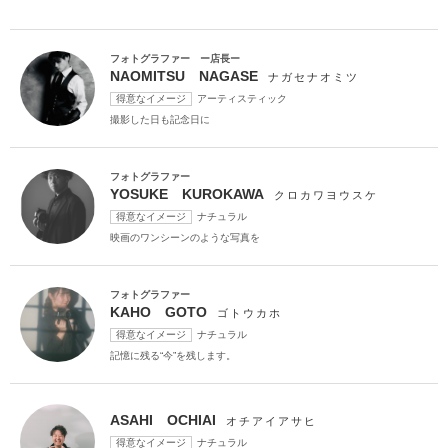
アクセス/TEL
スタジオトップ
こだわりポイント
フォトグラファー ー店長ー
NAOMITSU NAGASE
ナガセナオミツ
得意なイメージ
アーティスティック
撮影した日も記念日に
フォトグラファー
YOSUKE KUROKAWA
クロカワヨウスケ
得意なイメージ
ナチュラル
海での撮影
衣装追加無料
映画のワンシーンのような写真を
フォトグラファー
KAHO GOTO
ゴトウカホ
得意なイメージ
ナチュラル
記憶に残る“今”を残します。
家族・友人と撮影
ペットと撮影
ASAHI OCHIAI
オチアイアサヒ
歴史的建造物での撮影
動画の作成
豊富なドレス
庭園での撮影
得意なイメージ
ナチュラル
スタジオでの撮影
夜景での撮影
フォト＋会食