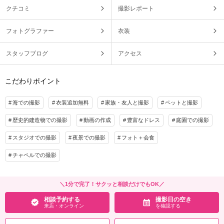
クチコミ
撮影レポート
フォトグラファー
衣装
スタッフブログ
アクセス
こだわりポイント
海での撮影
衣装追加無料
家族・友人と撮影
ペットと撮影
歴史的建造物での撮影
動画の作成
豊富なドレス
庭園での撮影
スタジオでの撮影
夜景での撮影
フォト＋会食
チャペルでの撮影
＼1分で完了！サクッと相談だけでもOK／
相談予約する
撮影日の空き
来店・オンライン
を確認する