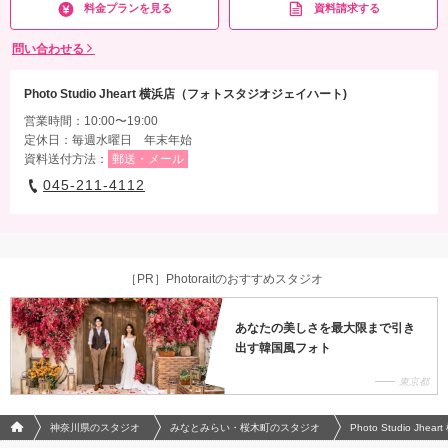
料金プランを見る
資料請求する
問い合わせる
Photo Studio Jheart 横浜店（フォトスタジオジェイハート)
営業時間：10:00〜19:00
定休日：毎週水曜日 年末年始
資料送付方法：
郵送・メール
045-211-4112
［PR］Photoraitのおすすめスタジオ
あなたの美しさを最大限まで引き
出す韓国風フォト
東京都
フォトウエディング/結婚写真のPhotorait ホーム
神奈川県のスタジオ
みなとみらい・桜木町のスタジオ
Photo Studio 