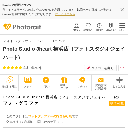
Cookieの利用について
当サイトはサービス向上のためCookieを利用しています。以降ページ遷移した場合は、
Cookie利用に同意したことになります。
詳しくはこちら
フォトスタジオジェイハートヨコハマ
Photo Studio Jheart 横浜店（フォトスタジオジェイ
ハート)
4.8
30
件
クチコミを書く
特典・
資料請求
選ばれる理由
フォト
プラン
クチコミ
もっと見る
フェア
お問合せ
撮影レポート
フォトグラファー
Photo Studio Jheart 横浜店（フォトスタジオジェイハート)の
フォトグラファー
指名可能
衣装
ムービー
このスタジオは
フォトグラファーの指名が可能
です。
オプション
ブログ
空き状況はお気軽にお問い合わせ下さい。