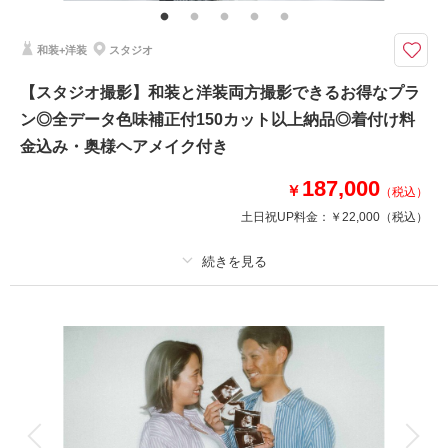
・全データ色味補正付
・新郎新婦様 和装各１着
和装+洋装
スタジオ
・衣装小物
・新婦様ヘアメイク
【スタジオ撮影】和装と洋装両方撮影できるお得なプラ
※和装のみの撮影となります
ン◎全データ色味補正付150カット以上納品◎着付け料
※撮影中は貸し切りではございません
金込み・奥様ヘアメイク付き
187,000
￥
（税込）
土日祝UP料金：
￥22,000
（税込）
相談予約する
撮影日の空き
来店・オンライン
を確認する
プラン詳細
撮影料
新婦衣装2着
新郎衣装2着
着付け
ヘアメイク
小物一式
アルバム
データ 150 カット
台紙付写真
衣装追加
会食
挙式