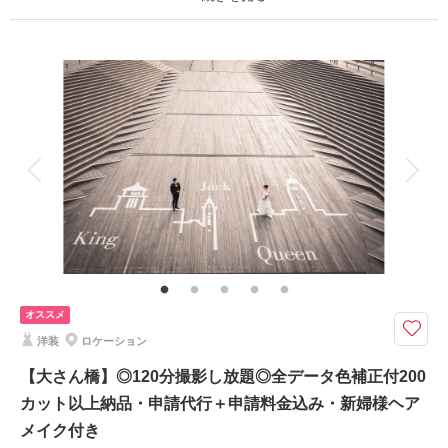
適用条件：
フォトレイトからご予約のお客様限定
プラン詳細
撮影料
新婦衣装1着
新郎衣装1着
着付け
ヘアメイク
小物一式
アルバム
データ 200 カット
台紙付写真
衣装追加
会食
挙式
家族と撮影
家族用衣装レンタル
ペットと撮影
【限定】お好きなロケーションとアイデア無限大のシンプルなスタジオでの
撮影が楽しめます。
お好きなロケーションプランの金額でスタジオ撮影が追加料金はなしご案
内!!雰囲気が違うお写真が残せます。
オススメ
小物のお持ち込みも自由！持ち込み料はいただきません。
洋装
ロケーション
※ロケーション地によって金額が変動いたします。最低料金154,000円～
（中華街プラン）
【大さん橋】◎120分撮影し放題◎全データ色補正付200
カット以上納品・申請代行＋申請料金込み・新婦様ヘア
相談予約する
撮影日の空き
メイク付き
来店・オンライン
を確認する