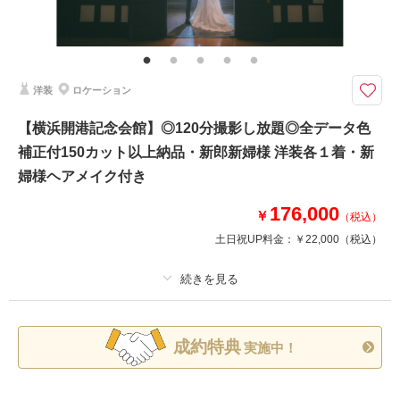
海だけじゃなく、緑の自然が広がる背景でも撮影ができます！～撮影衣装も
小物もすべて揃っています～
【プラン内容】
・お渡しカット数 200カット以上
・全データ色味補正付
洋装
ロケーション
・新郎新婦様 洋装各１着
・衣装小物（ブーケ、ベール、アクセサリーなど）
【横浜開港記念会館】◎120分撮影し放題◎全データ色
・新婦様ヘアメイク
補正付150カット以上納品・新郎新婦様 洋装各１着・新
婦様ヘアメイク付き
１時間延長 ￥16500
176,000
￥
（税込）
このプランで撮影可能な撮影レポート
土日祝UP料金：
￥22,000
（税込）
撮影日：
2026年5月26日
撮影場所：
城ヶ島
（神奈川）
プラン詳細
成約特典
撮影料
新婦衣装1着
新郎衣装1着
実施中！
着付け
ヘアメイク
小物一式
相談予約する
撮影日の空き
アルバム
来店・オンライン
データ 150 カット
を確認する
台紙付写真