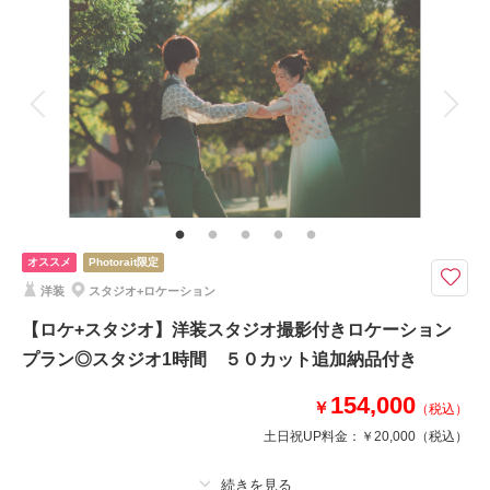
撮影料
新婦衣装
新郎衣装
着付け
ヘアメイク
小物一式
相談予約する
撮影日の空き
アルバム
データ 100 カット
台紙付写真
来店・オンライン
を確認する
衣装追加
会食
挙式
家族と撮影
家族用衣装レンタル
ペットと撮影
お客様の想い出の場所で撮影を
※弊社のご案内していない撮影スポットの場合は、お客様より施設への申
請。施設使用料はお客様ご負担でお願い致します。
オススメ
Photorait限定
【プラン内容】
洋装
スタジオ+ロケーション
・お渡しカット数100カット以上
【ロケ+スタジオ】洋装スタジオ撮影付きロケーション
プラン◎スタジオ1時間 ５０カット追加納品付き
こちらのプランは、撮影料のみとなります。
行先によってスタッフ交通費を頂戴いたします。
154,000
￥
（税込）
土日祝UP料金：
￥20,000
（税込）
相談予約する
撮影日の空き
来店・オンライン
を確認する