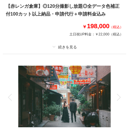
・衣装小物（ブーケ、ベール、アクセサリーなど）
【赤レンガ倉庫】◎120分撮影し放題◎全データ色補正
お客様の携帯でもお写真がお撮影いただけます
付100カット以上納品・申請代行＋申請料金込み
198,000
※平日のみの撮影となります。
￥
（税込）
土日祝UP料金：
￥22,000
（税込）
このプランで撮影可能な撮影レポート
撮影日：
2025年3月6日
撮影場所：
山手西洋館
（神奈川）
プラン詳細
撮影料
新婦衣装1着
新郎衣装1着
着付け
ヘアメイク
小物一式
アルバム
データ 100 カット
台紙付写真
相談予約する
撮影日の空き
来店・オンライン
を確認する
衣装追加
会食
挙式
家族と撮影
家族用衣装レンタル
ペットと撮影
レトロなウェディングフォトがお楽しみいただけます～衣装も小物もすべて
揃っています～
ロマンティックなナイト撮影もできます