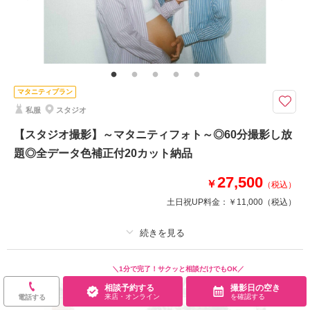
家族と撮影
家族用衣装レンタル
ペットと撮影
和装と洋装が一日で完結！どちらも取りたい方にピッタリのプランです
プラン内容
・お渡しカット数 150カット以上
・全データ色味補正付
・新郎新婦様 和・洋装装各2着
マタニティプラン
・衣装小物（ブーケ、和傘等）
私服
スタジオ
・奥様ヘアメイク
【スタジオ撮影】～マタニティフォト～◎60分撮影し放
題◎全データ色補正付20カット納品
相談予約する
撮影日の空き
来店・オンライン
を確認する
27,500
￥
（税込）
土日祝UP料金：
￥11,000
（税込）
プラン詳細
＼1分で完了！サクッと相談だけでもOK／
撮影料
新婦衣装
新郎衣装
相談予約する
撮影日の空き
来店・オンライン
を確認する
電話する
着付け
ヘアメイク
小物一式