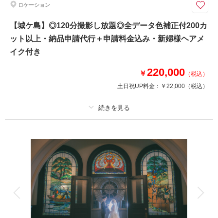
ロケーション
・新婦様ヘアメイク
・衣装小物
【城ケ島】◎120分撮影し放題◎全データ色補正付200カ
※リスケジュール無料
ット以上・納品申請代行＋申請料金込み・新婦様ヘアメ
イク付き
相談予約する
撮影日の空き
220,000
￥
来店・オンライン
を確認する
（税込）
土日祝UP料金：
￥22,000
（税込）
プラン詳細
撮影料
新婦衣装1着
新郎衣装1着
着付け
ヘアメイク
小物一式
アルバム
データ 200 カット
台紙付写真
衣装追加
会食
挙式
家族と撮影
家族用衣装レンタル
ペットと撮影