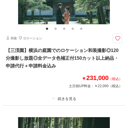
【平日限定】中華街を歩きながらウエディングフォトを撮りませんか？
【プラン内容】
・お渡しカット数 150カット以上
・全データ色味補正付
・新郎新婦様 洋装各１着
和装
ロケーション
・衣装小物（ブーケ、ベール、アクセサリーなど）
・新婦様ヘアメイク
【三渓園】横浜の庭園でのロケーション和装撮影◎120
※映り込みのある建物によって金額が変動いたします。
分撮影し放題◎全データ色補正付150カット以上納品・
場合によっては撮影が承れません。
申請代行＋申請料金込み
231,000
￥
（税込）
このプランで撮影可能な撮影レポート
土日祝UP料金：
￥22,000
（税込）
撮影日：
2025年10月9日
撮影場所：
横浜中華街
（神奈川）
プラン詳細
撮影料
新婦衣装1着
新郎衣装1着
相談予約する
撮影日の空き