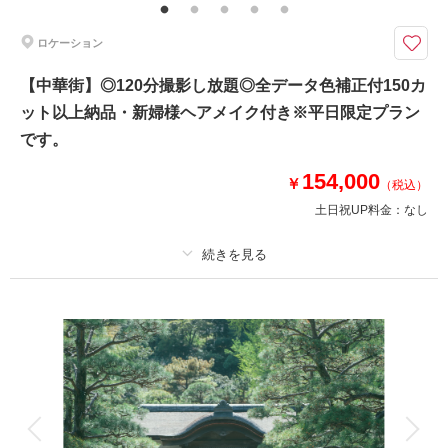
【プラン内容】
ロケーション
・お渡しカット数 100カット以上
・全データ色味補正付
【中華街】◎120分撮影し放題◎全データ色補正付150カ
・新郎新婦様 洋装各１着
・衣装小物（ブーケ、ベール、アクセサリーなど）
ット以上納品・新婦様ヘアメイク付き※平日限定プラン
・新婦様ヘアメイク
です。
154,000
￥
（税込）
相談予約する
撮影日の空き
来店・オンライン
を確認する
土日祝UP料金：
なし
プラン詳細
撮影料
新婦衣装1着
新郎衣装1着
着付け
ヘアメイク
小物一式
アルバム
データ 150 カット
台紙付写真
衣装追加
会食
挙式
家族と撮影
家族用衣装レンタル
ペットと撮影