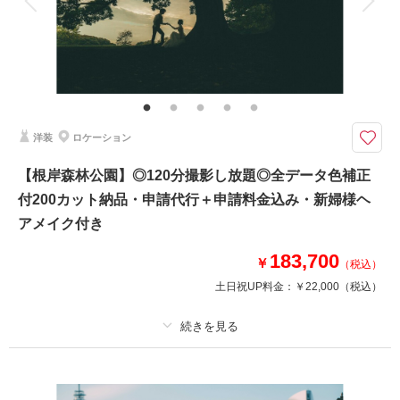
家族と撮影
家族用衣装レンタル
ペットと撮影
その他含むもの
ペット撮影は22,000円でご追加いただけます。
バラを基調とした山手の丘に佇む小さな教会と隣接したゲストハウスで
【プラン内容】
洋装
ロケーション
・100カットUSBデータ
・全データ色補正付
【根岸森林公園】◎120分撮影し放題◎全データ色補正
・新郎新婦様 洋装各１着
付200カット納品・申請代行＋申請料金込み・新婦様ヘ
・新婦様ヘアメイク
・衣装小物
アメイク付き
※2カ月前～6カ月前の平日ご予約は+33,000円・土日祝日のご予約は、+88,
000円
183,700
￥
（税込）
土日祝UP料金：
￥22,000
（税込）
ゲストルームのご追加は、＋33,000円
このプランで撮影可能な撮影レポート
プラン詳細
撮影日：
2025年10月6日
撮影場所：
山手ヘレン記念教会
（神奈川）
撮影料
新婦衣装1着
新郎衣装1着