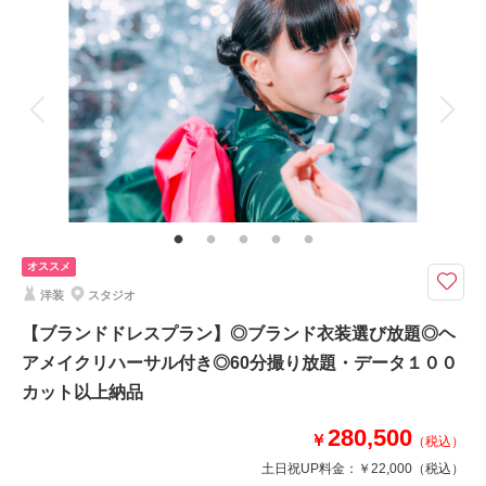
撮影料
新婦衣装1着
新郎衣装1着
着付け
ヘアメイク
小物一式
アルバム
データ 150 カット
台紙付写真
衣装追加
会食
挙式
家族と撮影
家族用衣装レンタル
ペットと撮影
室内の撮影なので天候左右されず、会食会も楽しめる◎120分撮影し放題◎
全データ色補正付150カット以上納品
【プラン内容】
・150カットUSBデータ
・全データ色補正付
オススメ
・新郎新婦様 洋装各１着
洋装
スタジオ
・新婦様ヘアメイク
・衣装小物（ブーケ、ベールなど）
【ブランドドレスプラン】◎ブランド衣装選び放題◎ヘ
アメイクリハーサル付き◎60分撮り放題・データ１００
カット以上納品
※会食コースは季節により変更になります。掲載写真はイメージです。
280,500
￥
（税込）
相談予約する
撮影日の空き
土日祝UP料金：
￥22,000
（税込）
来店・オンライン
を確認する