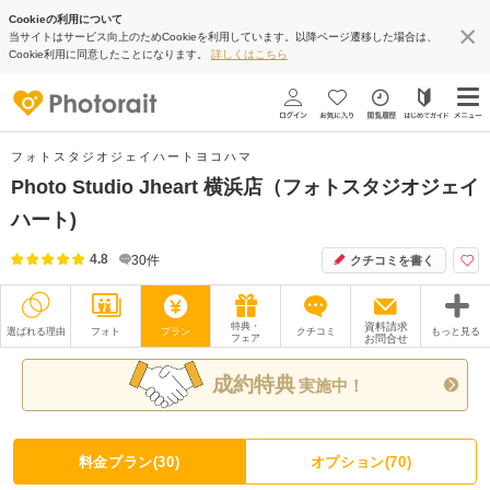
Cookieの利用について
当サイトはサービス向上のためCookieを利用しています。以降ページ遷移した場合は、
Cookie利用に同意したことになります。
詳しくはこちら
フォトスタジオジェイハートヨコハマ
Photo Studio Jheart 横浜店（フォトスタジオジェイ
ハート)
4.8
30
件
クチコミを書く
特典・
資料請求
選ばれる理由
フォト
プラン
クチコミ
もっと見る
フェア
お問合せ
撮影レポート
フォトグラファー
成約特典
実施中！
衣装
ムービー
オプション
ブログ
料金プラン(30)
オプション(70)