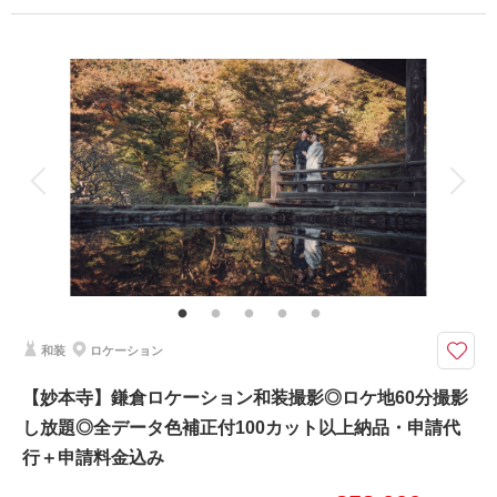
プラン詳細
撮影料
新婦衣装1着
新郎衣装1着
着付け
ヘアメイク
小物一式
相談予約する
撮影日の空き
アルバム
来店・オンライン
データ
を確認する
台紙付写真
衣装追加
会食
挙式
家族と撮影
家族用衣装レンタル
ペットと撮影
竹の寺で叶える、和装ウェディングフォト
【プラン内容】
・お渡しカット数 150カット以上
・全データ色味補正付
・新郎新婦様 洋装各１着
和装
ロケーション
・衣装小物（ブーケ、ベール、アクセサリーなど）
・新婦様ヘアメイク
【妙本寺】鎌倉ロケーション和装撮影◎ロケ地60分撮影
※お撮影時間は報国寺が閉館後の（16：30-18：00）でのお撮影になりま
し放題◎全データ色補正付100カット以上納品・申請代
す。
行＋申請料金込み