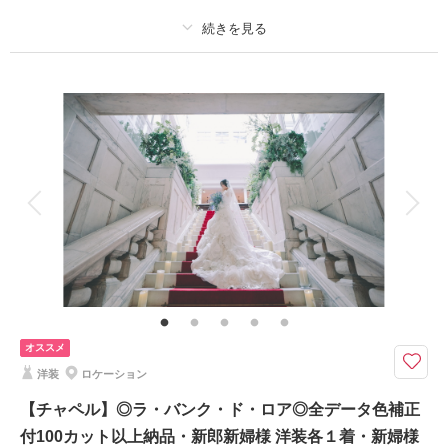
プラン詳細
撮影料
新婦衣装1着
新郎衣装1着
着付け
ヘアメイク
小物一式
アルバム
データ 100 カット
台紙付写真
衣装追加
会食
挙式
家族と撮影
家族用衣装レンタル
ペットと撮影
その他含むもの
【MARIAROSA】【KURAUDIA】【ANTEPRIMA】等々、有名ドレスレン
タル料金込み 試着料金3着分込み
～日本大通り駅より3分～ 追加料金無しで選び放題！シンプルなスタジオ
オススメ
でとっておきの花嫁体験ができる！
洋装
ロケーション
妥協しない一着に、何度でも出会える。
ブランドドレス着放題プラン。レンタル・試着3着分・送料すべて込み。
【チャペル】◎ラ・バンク・ド・ロア◎全データ色補正
アンテプリマ、クラウディア、マリア・ローザなど人気ブランドから自由に
付100カット以上納品・新郎新婦様 洋装各１着・新婦様
選べます。