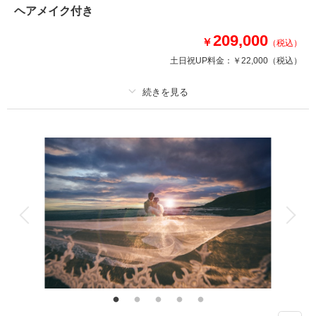
ヘアメイク付き
209,000
￥
相談予約する
撮影日の空き
（税込）
来店・オンライン
を確認する
土日祝UP料金：
￥22,000
（税込）
プラン詳細
撮影料
新婦衣装1着
新郎衣装1着
着付け
ヘアメイク
小物一式
アルバム
データ 100 カット
台紙付写真
衣装追加
会食
挙式
家族と撮影
家族用衣装レンタル
ペットと撮影
歴史ある指定有形文化財で、二人だけの特別な時間を。
【プラン内容】
・100カットUSBデータ
・全データ色補正付
・新郎新婦様 洋装各１着