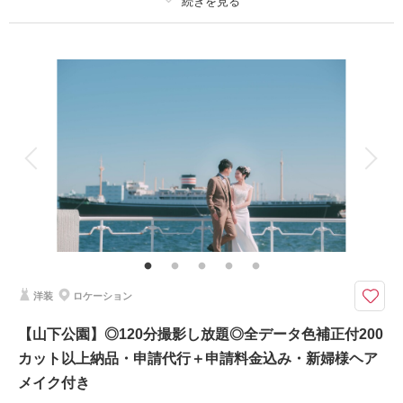
プラン詳細
撮影料
新婦衣装1着
新郎衣装1着
着付け
ヘアメイク
小物一式
アルバム
データ 150 カット
台紙付写真
衣装追加
会食
挙式
家族と撮影
家族用衣装レンタル
ペットと撮影
レトロな空間と街並みで撮影ができます
【プラン内容】
・150カットUSBデータ
・全データ色補正付
・新郎様 洋装１着
洋装
ロケーション
・新婦様 洋装1着
・新婦様ヘアメイク 1回
【山下公園】◎120分撮影し放題◎全データ色補正付200
・衣装小物（ブーケ、ベール、アクセサリーなど）
・早朝料金
カット以上納品・申請代行＋申請料金込み・新婦様ヘア
メイク付き