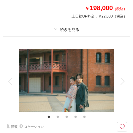
撮影日：
2025年11月28日
198,000
撮影場所：
象の鼻パーク
（神奈川）
￥
（税込）
土日祝UP料金：
￥22,000
（税込）
プラン詳細
相談予約する
撮影日の空き
来店・オンライン
を確認する
撮影料
新婦衣装1着
新郎衣装1着
着付け
ヘアメイク
小物一式
アルバム
データ 150 カット
台紙付写真
衣装追加
会食
挙式
家族と撮影
家族用衣装レンタル
ペットと撮影
～どこの館にしようかな こだわりのイメージを実現しよう～
【プラン内容】
・150カット以上データUSBにて納品
・全データ色補正付
・新郎新婦様 洋装各１着
洋装
ロケーション
・新婦様ヘアメイク