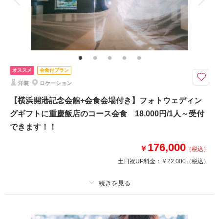
撮影小物も無料でお貸出し可能です！
ご試着の際にお着物のコーディネートもご提案させていただきます☆
伝統的な立ち姿や座り、お二人らしさのあるショットもスタジオ撮影で叶え
られます！
このプランで撮影可能な撮影レポート
オススメ
会食付プラン
撮影日：
2025年7月7日
洋装
ロケーション
撮影場所：
フォトスタジオjheart横浜店
（神奈
川）
【横浜開港記念会館+会食会場付き】フォトウェディン
グギフトに重慶飯店のコース会食 18,000円/1人～受付
できます！！
相談予約する
撮影日の空き
176,000
￥
来店・オンライン
を確認する
（税込）
土日祝UP料金：
￥22,000
（税込）
プラン詳細