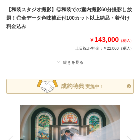
【和装スタジオ撮影】◎和装での室内撮影60分撮影し放
相談予約する
撮影日の空き
題！◎全データ色味補正付100カット以上納品・着付け
来店・オンライン
を確認する
料金込み
143,000
￥
（税込）
土日祝UP料金：
￥22,000
（税込）
プラン詳細
成約特典
撮影料
新婦衣装1着
新郎衣装1着
実施中！
着付け
ヘアメイク
小物一式
アルバム
データ 100 カット
台紙付写真
衣装追加
会食
挙式
家族と撮影
家族用衣装レンタル
ペットと撮影
スタジオセットでの追加料金はなし!!雰囲気が違うお写真が残せます。