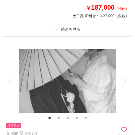
187,000
￥
（税込）
土日祝UP料金：
￥22,000
（税込）
プラン詳細
撮影料
新婦衣装1着
新郎衣装1着
着付け
ヘアメイク
小物一式
アルバム
データ 200 カット
台紙付写真
衣装追加
会食
挙式
家族と撮影
家族用衣装レンタル
ペットと撮影
～衣装も小物もすべて揃っています～
スタジオから徒歩で１０分！
青空から、夜景までたくさんのパターンで撮影ができるロケーション地です
★
みなとみらいを一望にダイナミックなお写真が撮れます！
オススメ
※お連れ様がいらっしゃる場合、別途費用が発生いたします。
和装
スタジオ