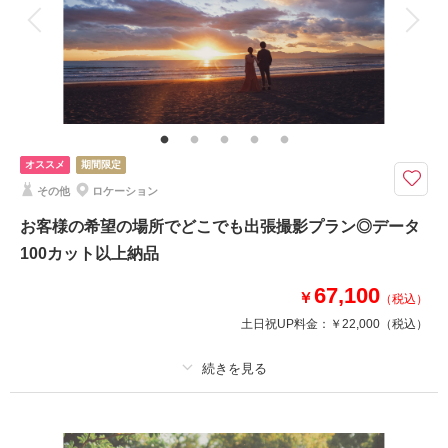
衣装追加
会食
挙式
家族と撮影
家族用衣装レンタル
ペットと撮影
～衣装のグレードアップ料金無料～ ◎必要な物がすべて含まれているパッ
ケージプラン◎シンプルなスタジオで晴れ姿を
プラン内容
【衣装】
ドレス1着+タキシード1着
オススメ
期間限定
その他
ロケーション
【データ数】
100カット以上
お客様の希望の場所でどこでも出張撮影プラン◎データ
100カット以上納品
【その他プランに含まれるもの】
ブーケ、イヤリング、ネックレス、靴、USB、レタッチ
67,100
￥
（税込）
土日祝UP料金：
￥22,000
（税込）
このプランで撮影可能な撮影レポート
撮影日：
2026年5月4日
適用条件：
5月中にご成約の方限定
撮影場所：
jheart横浜
（神奈川）
プラン詳細