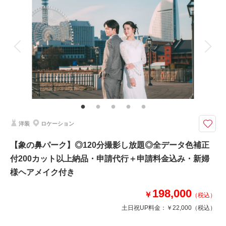
着付け
ヘアメイク
小物一式
アルバム
データ 200 カット
台紙付写真
衣装追加
会食
挙式
相談予約する
撮影日の空き
家族と撮影
家族用衣装レンタル
ペットと撮影
来店・オンライン
を確認する
緑に囲まれた空間で ～衣装も小物もすべて揃っています～
【プラン内容】
・200カットUSBデータ
・全データ色補正付
・新郎新婦様 洋装各１着
洋装
ロケーション
・新婦様ヘアメイク
・衣装小物（ブーケ、ベール、アクセサリーなど）
【象の鼻パーク】◎120分撮影し放題◎全データ色補正
お客様の携帯でもお写真やムービーもお撮影いただけます
付200カット以上納品・申請代行＋申請料金込み・新婦
様ヘアメイク付き
198,000
￥
（税込）
このプランで撮影可能な撮影レポート
土日祝UP料金：
￥22,000
（税込）
撮影日：
2026年2月6日
撮影場所：
根岸森林公園
（神奈川）