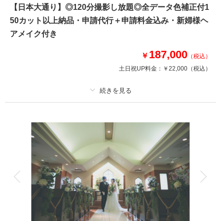
【日本大通り】◎120分撮影し放題◎全データ色補正付1
このプランで撮影可能な撮影レポート
50カット以上納品・申請代行＋申請料金込み・新婦様ヘ
アメイク付き
撮影日：
2025年2月13日
撮影場所：
山下公園
（神奈川）
187,000
￥
（税込）
土日祝UP料金：
￥22,000
（税込）
相談予約する
撮影日の空き
来店・オンライン
を確認する
プラン詳細
撮影料
新婦衣装1着
新郎衣装1着
着付け
ヘアメイク
小物一式
アルバム
データ 150 カット
台紙付写真
衣装追加
会食
挙式
家族と撮影
家族用衣装レンタル
ペットと撮影
～撮影衣装も小物もすべて揃っています～
【プラン内容】