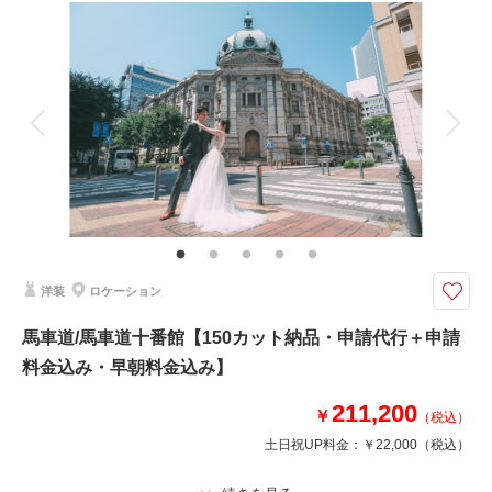
衣装追加
会食
挙式
家族と撮影
家族用衣装レンタル
ペットと撮影
～ お客様の携帯でもお写真やムービーもお撮影いただけます～
スタジオから徒歩５分！
歴史的建造物でクラシカルな撮影ができるロケーション地です♪
ステンドグラスの窓が美しく、チャペル風の撮影が叶います☆
※時間延長は、１時間：16,500円～
このプランで撮影可能な撮影レポート
洋装
ロケーション
撮影日：
2025年7月20日
馬車道/馬車道十番館【150カット納品・申請代行＋申請
撮影場所：
横浜開港記念会館
（神奈川）
料金込み・早朝料金込み】
211,200
￥
（税込）
土日祝UP料金：
￥22,000
（税込）
相談予約する
撮影日の空き
来店・オンライン
を確認する