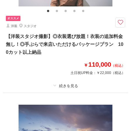
チャペルでの撮影
オススメ
洋装
スタジオ
【洋装スタジオ撮影】◎衣装選び放題！衣装の追加料金
無し！◎手ぶらで来店いただけるパッケージプラン 10
0カット以上納品
110,000
￥
（税込）
土日祝UP料金：
￥22,000
（税込）
プラン詳細
撮影料
新婦衣装1着
新郎衣装1着
着付け
ヘアメイク
小物一式
アルバム
データ 100 カット
台紙付写真