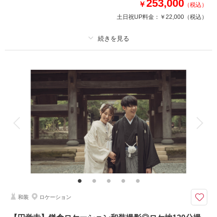
253,000
￥
（税込）
相談予約する
撮影日の空き
来店・オンライン
を確認する
土日祝UP料金：
￥22,000
（税込）
プラン詳細
撮影料
新婦衣装1着
新郎衣装1着
着付け
ヘアメイク
小物一式
アルバム
データ
台紙付写真
衣装追加
会食
挙式
家族と撮影
家族用衣装レンタル
ペットと撮影
和装の着付け料金込み！！衣装小物も揃っています。
【プラン内容】
・お渡しカット数100カット以上
・全データ色味補正付
・新郎新婦様 和装各１着
和装
ロケーション
・衣装小物
・新婦様ヘアメイク