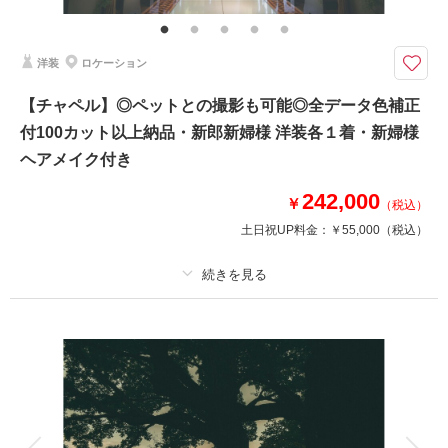
・お渡しカット数 150カット以上
・全データ色味補正付
・新郎新婦様 洋装各１着
洋装
ロケーション
・衣装小物（ブーケ、ベール、アクセサリーなど）
・新婦様ヘアメイク
【チャペル】◎ペットとの撮影も可能◎全データ色補正
※映り込みのある建物によって金額が変動いたします。
付100カット以上納品・新郎新婦様 洋装各１着・新婦様
場合によっては撮影が承れません。
ヘアメイク付き
242,000
￥
（税込）
このプランで撮影可能な撮影レポート
土日祝UP料金：
￥55,000
（税込）
撮影日：
2025年6月20日
撮影場所：
日本大通り
（神奈川）
プラン詳細
撮影料
新婦衣装1着
新郎衣装1着
相談予約する
撮影日の空き
着付け
ヘアメイク
小物一式
来店・オンライン
を確認する
アルバム
データ 100 カット
台紙付写真
衣装追加
会食
挙式