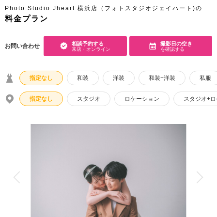
アクセス/TEL
スタジオトップ
Photo Studio Jheart 横浜店（フォトスタジオジェイハート)の
料金プラン
こだわりポイント
相談予約する
撮影日の空き
お問い合わせ
来店・オンライン
を確認する
指定なし
和装
洋装
和装+洋装
私服
指定なし
スタジオ
ロケーション
スタジオ+
海での撮影
衣装追加無料
家族・友人と撮影
ペットと撮影
歴史的建造物での撮影
動画の作成
豊富なドレス
庭園での撮影
スタジオでの撮影
夜景での撮影
フォト＋会食