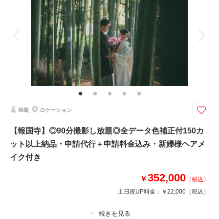
着付け
ヘアメイク
小物一式
来店・オンライン
を確認する
アルバム
データ 150 カット
台紙付写真
衣装追加
会食
挙式
家族と撮影
家族用衣装レンタル
ペットと撮影
ロケ地の撮影申請料＋入場料もご負担致します。着付け料金も含めての金額
です。
【プラン内容】
・お渡しカット数150カット以上
・全データ色味補正付
和装
ロケーション
・新郎新婦様 和装各１着
・衣装小物
【報国寺】◎90分撮影し放題◎全データ色補正付150カ
・新婦様ヘアメイク
ット以上納品・申請代行＋申請料金込み・新婦様ヘアメ
※撮影中は貸し切りではございません
イク付き
※【3/15-4/15,11/15-12/15】を撮影希望のお客様は、＋5,500円
352,000
￥
（税込）
このプランで撮影可能な撮影レポート
土日祝UP料金：
￥22,000
（税込）
撮影日：
2025年6月22日
撮影場所：
三渓園
（神奈川）