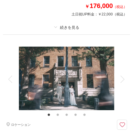
このプランで撮影可能な撮影レポート
176,000
￥
（税込）
撮影日：
2025年9月1日
土日祝UP料金：
￥22,000
（税込）
撮影場所：
馬車道
（神奈川）
プラン詳細
撮影料
新婦衣装1着
新郎衣装1着
相談予約する
撮影日の空き
来店・オンライン
を確認する
着付け
ヘアメイク
小物一式
アルバム
データ 200 カット
台紙付写真
衣装追加
会食
挙式
家族と撮影
家族用衣装レンタル
ペットと撮影
～撮影衣装も小物もすべて揃っています～もちろん追加料金なし
山下公園は敷地が広く様々な背景で撮影ができるロケーション地です★
海や植物を背景に撮影が可能！！
四季折々の花が咲くので季節によって違うお写真が残せます♪
ロケーション