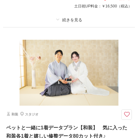
土日祝UP料金：
￥16,500
（税込）
プラン詳細
撮影料
新婦衣装1着
新郎衣装1着
着付け
ヘアメイク
小物一式
アルバム
データ 80 カット
台紙付写真
衣装追加
会食
挙式
家族と撮影
家族用衣装レンタル
ペットと撮影
大切なペットも一緒におしゃれなスタジオでドレス・タキシードを着てお撮
影♬
プラン内洋装各1着・ヘアメイク・着付け・撮影料・修整データ80カットが
付いたスタジオフォトプラン♪おふたりのみの撮影はもちろん、大切なペッ
和装
スタジオ
トとの撮影もできちゃいます！！
ペットと一緒に1着データプラン【和装】 気に入った
和装各1着と嬉しい修整データ80カット付き♪
撮影日の空き
相談予約する