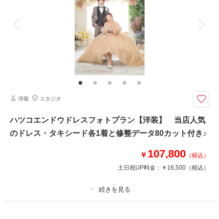
アルバム
データ 80 カット
台紙付写真
衣装追加
会食
挙式
家族と撮影
家族用衣装レンタル
ペットと撮影
おしゃれなスタジオで花嫁和装と紋付袴を着てお撮影♬
プラン内和装各1着・ヘアメイク・着付け・撮影料・修整データ80カットが
付いたスタジオフォトプラン♪
洋装
スタジオ
このプランで撮影可能な撮影レポート
撮影日：
2026年2月21日
ハツコエンドウドレスフォトプラン【洋装】 当店人気
撮影場所：
水戸市
（茨城）
のドレス・タキシード各1着と修整データ80カット付き♪
107,800
￥
（税込）
土日祝UP料金：
￥16,500
（税込）
撮影日の空き
相談予約する
を確認する
プラン詳細