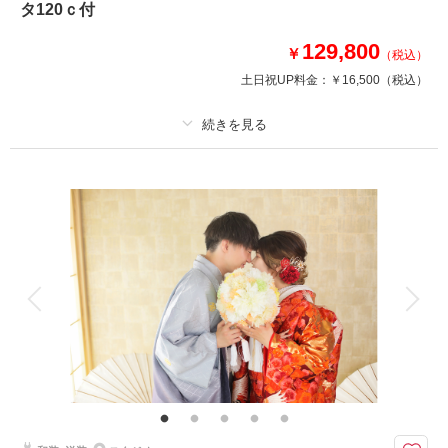
タ120ｃ付
129,800
￥
（税込）
土日祝UP料金：
￥16,500
（税込）
プラン詳細
撮影料
新婦衣装1着
新郎衣装1着
着付け
ヘアメイク
小物一式
アルバム
データ 120 カット
台紙付写真
衣装追加
会食
挙式
家族と撮影
家族用衣装レンタル
ペットと撮影
ネモフィラで【洋装】ロケーションプラン･修整データ120ｃ付
人生で一度は行ってみたいネモフィラが一面に咲く丘でロケーション撮影が
できます。毎年4月中旬からゴールデンウィークが見頃となっております。
混雑が予想されますので、4月の平日がお勧め撮影日です♪