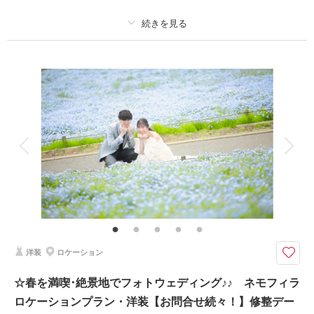
プラン詳細
撮影料
新婦衣装1着
新郎衣装1着
着付け
ヘアメイク
小物一式
アルバム
データ 80 カット
台紙付写真
衣装追加
会食
挙式
家族と撮影
家族用衣装レンタル
ペットと撮影
新作白ドレスを着てスタジオフォトプラン
新作のとっても可愛いorエレガントなウェディングドレスを着てお撮影が出
来るプラン。
2着のうちお好きな方を1点お選びください。 データ80カット付き。
洋装
ロケーション
撮影日の空き
相談予約する
☆春を満喫･絶景地でフォトウェディング♪♪ ネモフィラ
を確認する
ロケーションプラン・洋装【お問合せ続々！】修整デー