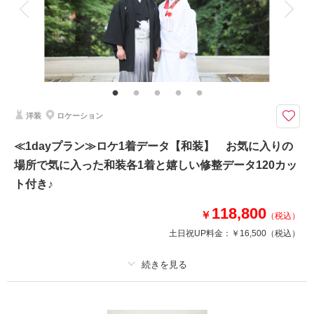
家族と撮影
家族用衣装レンタル
ペットと撮影
おしゃれなスタジオで和装2着分のお写真が撮れちゃいます♬
プラン内衣裳各2着・ヘアメイク・着付け・撮影料・修整済みデータ160カ
ット付き！
花嫁衣裳の白無垢と色打掛が2着着れちゃう嬉しいプラン♪
洋装
ロケーション
撮影日の空き
相談予約する
≪1dayプラン≫ロケ1着データ【和装】 お気に入りの
を確認する
場所で気に入った和装各1着と嬉しい修整データ120カッ
ト付き♪
118,800
￥
（税込）
土日祝UP料金：
￥16,500
（税込）
プラン詳細