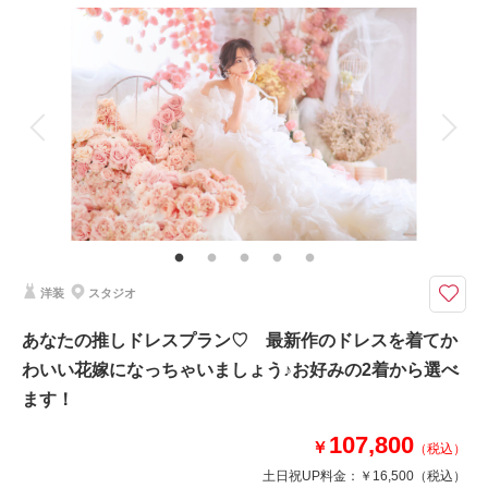
撮影料
新婦衣装1着
新郎衣装1着
着付け
ヘアメイク
小物一式
アルバム
データ 120 カット
台紙付写真
衣装追加
会食
挙式
家族と撮影
家族用衣装レンタル
ペットと撮影
これから和装ロケのシーズンです♪ Photoraitからご予約の方限定で、デー
タとフレームが付きます！
2月3月4月、茨城県水戸市近辺は偕楽園の梅、千波湖公園の桜などお花いっ
ぱいのロケーション撮影が出来ます。ピンクや白の花々がおふたりを優しく
洋装
スタジオ
包んでくれているようなお写真を残せるのでロケ撮影をお考えの方はぜひ！
あなたの推しドレスプラン♡ 最新作のドレスを着てか
撮影日の空き
わいい花嫁になっちゃいましょう♪お好みの2着から選べ
相談予約する
を確認する
ます！
107,800
￥
（税込）
土日祝UP料金：
￥16,500
（税込）