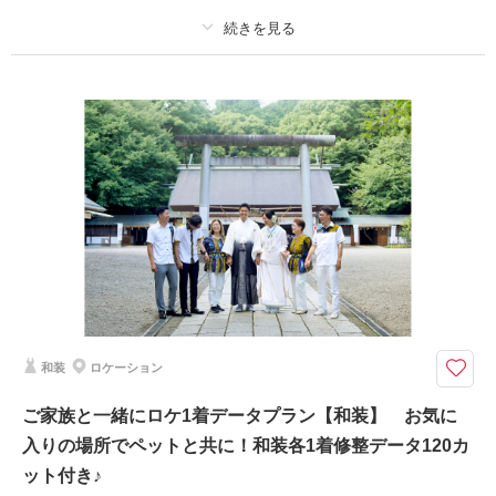
プラン詳細
撮影料
新婦衣装1着
新郎衣装1着
着付け
ヘアメイク
小物一式
アルバム
データ 80 カット
台紙付写真
衣装追加
会食
挙式
家族と撮影
家族用衣装レンタル
ペットと撮影
LINEやお電話で事前打ち合わせ可能！おしゃれなスタジオで和装を着てお
撮影♬
プラン内和装各1着・ヘアメイク・着付け・撮影料・修整データ80カットが
付いたスタジオフォトプラン♪
和装
ロケーション
ご家族と一緒にロケ1着データプラン【和装】 お気に
撮影日の空き
相談予約する
を確認する
入りの場所でペットと共に！和装各1着修整データ120カ
ット付き♪