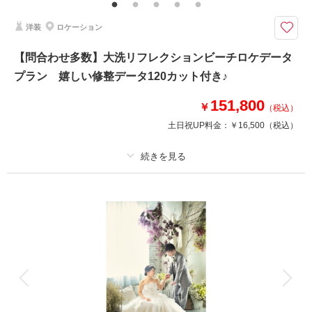
洋装
ロケーション
このプランで撮影可能な撮影レポート
撮影日：
2025年3月10日
【問合わせ多数】大洗リフレクションビーチロケデータ
撮影場所：
石切山脈
（茨城）
プラン 嬉しい修整データ120カット付き♪
151,800
￥
（税込）
土日祝UP料金：
￥16,500
（税込）
撮影日の空き
相談予約する
を確認する
プラン詳細
撮影料
新婦衣装1着
新郎衣装1着
着付け
ヘアメイク
小物一式
アルバム
データ 120 カット
台紙付写真
衣装追加
会食
挙式
家族と撮影
家族用衣装レンタル
ペットと撮影