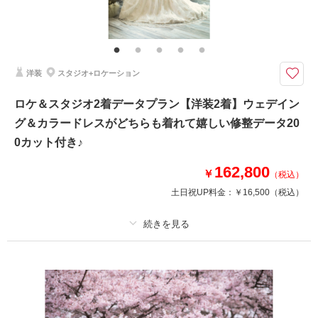
水辺に映る幻想的なおふたり・・・
プラン内洋装各1着・ヘアメイク・着付け・撮影料・修整データ120カッ
ト・水戸市外料金も含むロケーションフォトプラン♪ ※別途￥33,000にて
日の出早朝撮影も承ります♪
洋装
スタジオ+ロケーション
このプランで撮影可能な撮影レポート
ロケ＆スタジオ2着データプラン【洋装2着】ウェデイン
撮影日：
2024年8月18日
グ＆カラードレスがどちらも着れて嬉しい修整データ20
撮影場所：
大洗サンビーチ
（茨城）
0カット付き♪
162,800
￥
（税込）
土日祝UP料金：
￥16,500
（税込）
撮影日の空き
相談予約する
を確認する
プラン詳細
撮影料
新婦衣装2着
新郎衣装2着
着付け
ヘアメイク
小物一式
アルバム
データ 200 カット
台紙付写真