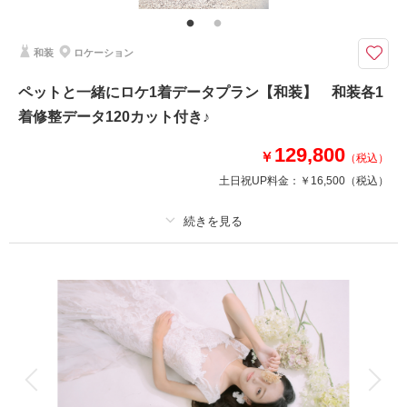
プラン内洋装各1着・ヘアメイク・着付け・撮影料・修整データ120カット
が付いたロケーションフォトプラン♪おふたりのみの撮影はもちろん、大切
なペットとのお撮影もできちゃいます！！
和装
ロケーション
ペットと一緒にロケ1着データプラン【和装】 和装各1
撮影日の空き
相談予約する
を確認する
着修整データ120カット付き♪
129,800
￥
（税込）
土日祝UP料金：
￥16,500
（税込）
プラン詳細
撮影料
新婦衣装1着
新郎衣装1着
着付け
ヘアメイク
小物一式
アルバム
データ 120 カット
台紙付写真
衣装追加
会食
挙式
家族と撮影
家族用衣装レンタル
ペットと撮影