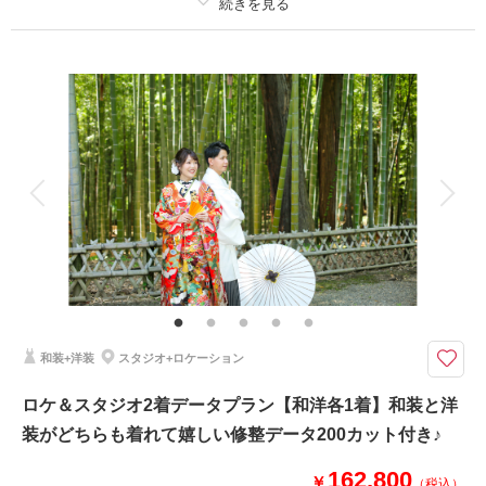
撮影日の空き
相談予約する
を確認する
プラン詳細
撮影料
新婦衣装1着
新郎衣装1着
着付け
ヘアメイク
小物一式
アルバム
データ 120 カット
台紙付写真
衣装追加
会食
挙式
家族と撮影
家族用衣装レンタル
ペットと撮影
ここで撮影してみたい！というご希望もご相談ください♪
プラン内和装各1着・ヘアメイク・着付け・撮影料・修整データ120カット
が付いたロケーションフォトプラン♪
和装+洋装
スタジオ+ロケーション
このプランで撮影可能な撮影レポート
撮影日：
2026年2月27日
ロケ＆スタジオ2着データプラン【和洋各1着】和装と洋
撮影場所：
偕楽園
（茨城）
装がどちらも着れて嬉しい修整データ200カット付き♪
162,800
￥
（税込）