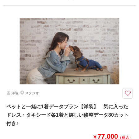
相談予約する
を確認する
プラン詳細
撮影料
新婦衣装1着
新郎衣装1着
着付け
ヘアメイク
小物一式
アルバム
データ 80 カット
台紙付写真
衣装追加
会食
挙式
家族と撮影
家族用衣装レンタル
ペットと撮影
仲良しのご家族も一緒におしゃれなスタジオで和装を着てお撮影♬
プラン内和装各1着・ヘアメイク・着付け・撮影料・修整データ80カットが
付いたスタジオフォトプラン♪おふたりのみの撮影はもちろん、大切なご家
族との撮影もできちゃいます！！
洋装
スタジオ
ペットと一緒に1着データプラン【洋装】 気に入った
撮影日の空き
相談予約する
を確認する
ドレス・タキシード各1着と嬉しい修整データ80カット
付き♪
77,000
￥
（税込）