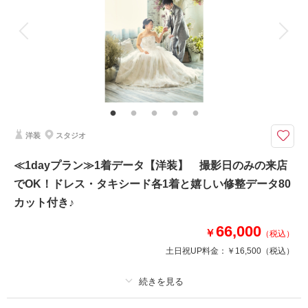
アルバム
データ 1 カット
台紙付写真
衣装追加
会食
挙式
家族と撮影
家族用衣装レンタル
ペットと撮影
お好きなドレスが着れちゃう♪記念日に♪頑張っているご自身へのご褒美に♪
ご家族・お友達へのギフトに♪
プラン内洋装1着（オプション衣裳有）・ヘアメイク・撮影料・修整済みデ
ータ1カットが付いたスタジオフォトプラン♪
洋装
スタジオ
撮影日の空き
相談予約する
≪1dayプラン≫1着データ【洋装】 撮影日のみの来店
を確認する
でOK！ドレス・タキシード各1着と嬉しい修整データ80
カット付き♪
66,000
￥
（税込）
土日祝UP料金：
￥16,500
（税込）
プラン詳細