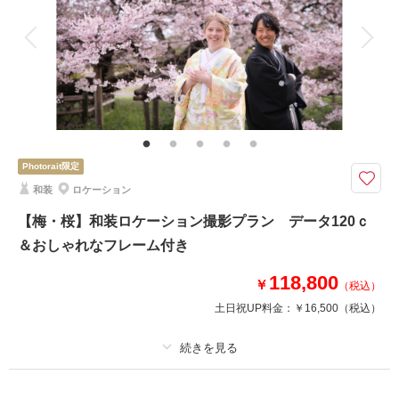
衣装追加
会食
挙式
家族と撮影
家族用衣装レンタル
ペットと撮影
お気に入りのロケーション場所とおしゃれなスタジオの両方でドレス・タキ
シードを2着ずつ着てお撮影♬
白ドレスとカラードレスどちらも着た～い！を叶えちゃいます♪
プラン内衣裳各2着・ヘアメイク・着付け・撮影料・修整データ200カット
Photorait限定
が付いたロケーション＆スタジオフォトプラン！
和装
ロケーション
【梅・桜】和装ロケーション撮影プラン データ120ｃ
このプランで撮影可能な撮影レポート
＆おしゃれなフレーム付き
撮影日：
2026年4月24日
118,800
撮影場所：
国営ひたち海浜公園
（茨城）
￥
（税込）
土日祝UP料金：
￥16,500
（税込）
適用条件：
Photoraitからのご予約の方限定！
撮影日の空き
相談予約する
を確認する
プラン詳細