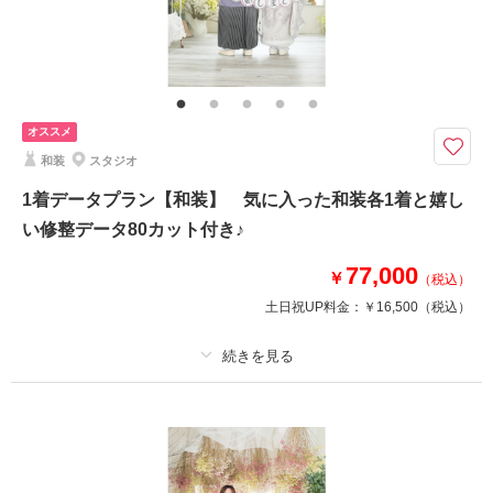
ここで撮影してみたい！というご希望もご相談ください♪
プラン内洋装各1着・ヘアメイク・着付け・撮影料・修整データ120カット
が付いたロケーションフォトプラン♪
オススメ
このプランで撮影可能な撮影レポート
和装
スタジオ
撮影日：
2026年4月5日
1着データプラン【和装】 気に入った和装各1着と嬉し
撮影場所：
水戸市
（茨城）
い修整データ80カット付き♪
77,000
￥
（税込）
土日祝UP料金：
￥16,500
（税込）
撮影日の空き
相談予約する
を確認する
プラン詳細
撮影料
新婦衣装1着
新郎衣装1着
着付け
ヘアメイク
小物一式