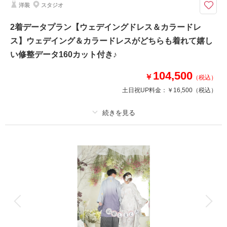
洋装
スタジオ
が付いたロケーション＆スタジオフォトプラン！
2着データプラン【ウェデイングドレス＆カラードレ
ス】ウェデイング＆カラードレスがどちらも着れて嬉し
撮影日の空き
相談予約する
を確認する
い修整データ160カット付き♪
104,500
￥
（税込）
土日祝UP料金：
￥16,500
（税込）
プラン詳細
撮影料
新婦衣装2着
新郎衣装2着
着付け
ヘアメイク
小物一式
アルバム
データ 160 カット
台紙付写真
衣装追加
会食
挙式
家族と撮影
家族用衣装レンタル
ペットと撮影