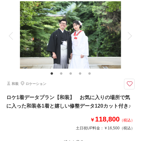
撮影料
新婦衣装1着
新郎衣装1着
着付け
ヘアメイク
小物一式
アルバム
データ 80 カット
台紙付写真
衣装追加
会食
挙式
家族と撮影
家族用衣装レンタル
ペットと撮影
問い合わせ多数のハツコエンドウを着てお撮影ができちゃうプラン♪
おしゃれ花嫁が着たい【ハツコエンドウ】のドレスと、オプションのタキシ
ード各1着・ヘアメイク・着付け・撮影料・修整データ80カットが付いたス
タジオフォトプラン♪
和装
ロケーション
このプランで撮影可能な撮影レポート
ロケ1着データプラン【和装】 お気に入りの場所で気
撮影日：
2025年3月6日
に入った和装各1着と嬉しい修整データ120カット付き♪
撮影場所：
スタジオ
（茨城）
118,800
￥
（税込）
土日祝UP料金：
￥16,500
（税込）