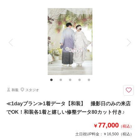
撮影料
新婦衣装1着
新郎衣装1着
着付け
ヘアメイク
小物一式
アルバム
データ 80 カット
台紙付写真
衣装追加
会食
挙式
家族と撮影
家族用衣装レンタル
ペットと撮影
LINEやお電話で事前打ち合わせ可能！おしゃれなスタジオでドレス・タキ
シードを着てお撮影♬
プラン内洋装各1着・ヘアメイク・着付け・撮影料・修整データ80カットが
付いたスタジオフォトプラン♪
和装
スタジオ
撮影日の空き
相談予約する
≪1dayプラン≫1着データ【和装】 撮影日のみの来店
を確認する
でOK！和装各1着と嬉しい修整データ80カット付き♪
77,000
￥
（税込）
土日祝UP料金：
￥16,500
（税込）