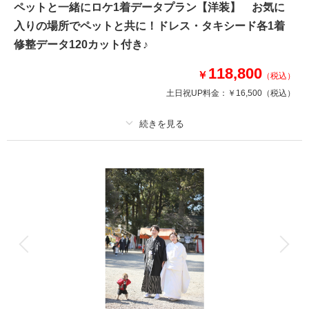
ペットと一緒にロケ1着データプラン【洋装】 お気に
撮影日の空き
相談予約する
を確認する
入りの場所でペットと共に！ドレス・タキシード各1着
修整データ120カット付き♪
118,800
￥
（税込）
土日祝UP料金：
￥16,500
（税込）
プラン詳細
撮影料
新婦衣装1着
新郎衣装1着
着付け
ヘアメイク
小物一式
アルバム
データ 120 カット
台紙付写真
衣装追加
会食
挙式
家族と撮影
家族用衣装レンタル
ペットと撮影
大切なペットと一緒に撮影してみたい！という願いも叶えます♪ご遠慮なく
ご相談ください♪