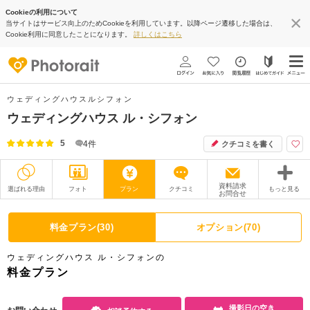
Cookieの利用について
当サイトはサービス向上のためCookieを利用しています。以降ページ遷移した場合は、
Cookie利用に同意したことになります。
詳しくはこちら
ウェディングハウスルシフォン
ウェディングハウス ル・シフォン
5
4
件
クチコミを書く
資料請求
選ばれる理由
フォト
プラン
クチコミ
もっと見る
お問合せ
撮影レポート
フォトグラファー
料金プラン(30)
オプション(70)
衣装
ムービー
ウェディングハウス ル・シフォンの
オプション
ブログ
料金プラン
アクセス/TEL
スタジオトップ
撮影日の空き