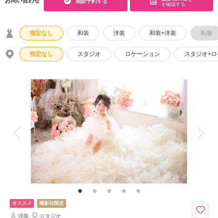
お問い合わせ
相談予約する
を確認する
こだわりポイント
指定なし
和装
洋装
和装+洋装
私服
指定なし
スタジオ
ロケーション
スタジオ+
豊富なドレス
豊富なカラードレス
豊富な白無垢
豊富な色打掛・着物
ガーデンでの撮影
スタジオでの撮影
海での撮影
庭園での撮影
神社・寺院での撮影
家族・友人と撮影
ペットと撮影
オススメ
撮影日限定
ソロウエディング
洋装
スタジオ