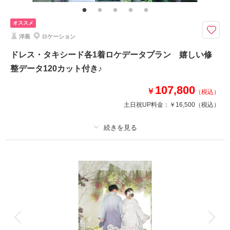
7/13(月)～8/17(月)までの期間限定でお得なプランが登場☆ 忙しくて何度
も来店が難しい、でも素敵な写真を残したいおふたりに！ハツコエンドウ・
オススメ
イサムモリタのブランドドレスが選べて、撮影データ40カット付！ご希望
洋装
ロケーション
でアルバムやカット数の追加もできます♪
ドレス・タキシード各1着ロケデータプラン 嬉しい修
整データ120カット付き♪
撮影日の空き
相談予約する
を確認する
107,800
￥
（税込）
土日祝UP料金：
￥16,500
（税込）
プラン詳細
撮影料
新婦衣装1着
新郎衣装1着
着付け
ヘアメイク
小物一式
アルバム
データ 120 カット
台紙付写真
衣装追加
会食
挙式
家族と撮影
家族用衣装レンタル
ペットと撮影