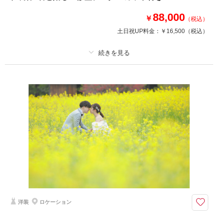
を確認する
88,000
￥
（税込）
土日祝UP料金：
￥16,500
（税込）
プラン詳細
撮影料
新婦衣装1着
新郎衣装1着
着付け
ヘアメイク
小物一式
アルバム
データ 80 カット
台紙付写真
衣装追加
会食
挙式
家族と撮影
家族用衣装レンタル
ペットと撮影
大切なペットも一緒におしゃれなスタジオで和装を着てお撮影♬
プラン内和装各1着・ヘアメイク・着付け・撮影料・修整データ80カットが
付いたスタジオフォトプラン♪おふたりのみの撮影はもちろん、大切なペッ
トとの撮影もできちゃいます！！
洋装
ロケーション