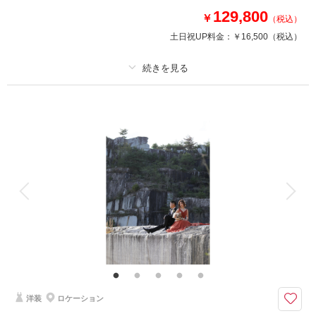
129,800
￥
（税込）
土日祝UP料金：
￥16,500
（税込）
プラン詳細
撮影料
新婦衣装1着
新郎衣装1着
着付け
ヘアメイク
小物一式
アルバム
データ 120 カット
台紙付写真
衣装追加
会食
挙式
家族と撮影
家族用衣装レンタル
ペットと撮影
仲良しのご家族と一緒に撮影してみたい！という願いも叶えます♪ご遠慮な
くご相談ください♪
プラン内和装各1着・ヘアメイク・着付け・撮影料・修整データ120カット
が付いたロケーションフォトプラン♪おふたりのみの撮影はもちろん、大切
なご家族とのお撮影もできちゃいます！！
洋装
ロケーション