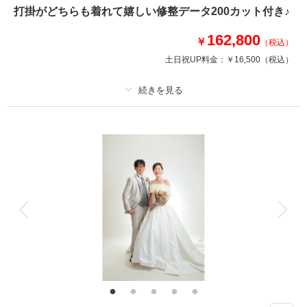
このプランで撮影可能な撮影レポート
打掛がどちらも着れて嬉しい修整データ200カット付き♪
撮影日：
2025年12月6日
162,800
￥
（税込）
撮影場所：
偕楽園
（茨城）
土日祝UP料金：
￥16,500
（税込）
プラン詳細
撮影日の空き
相談予約する
を確認する
撮影料
新婦衣装2着
新郎衣装2着
着付け
ヘアメイク
小物一式
アルバム
データ 200 カット
台紙付写真
衣装追加
会食
挙式
家族と撮影
家族用衣装レンタル
ペットと撮影
お気に入りのロケーション場所とおしゃれなスタジオの両方で和装を2着ず
つ着てお撮影♬
白無垢と色打掛どちらも着た～い！を叶えちゃいます♪
プラン内衣裳各2着・ヘアメイク・着付け・撮影料・修整データ200カット