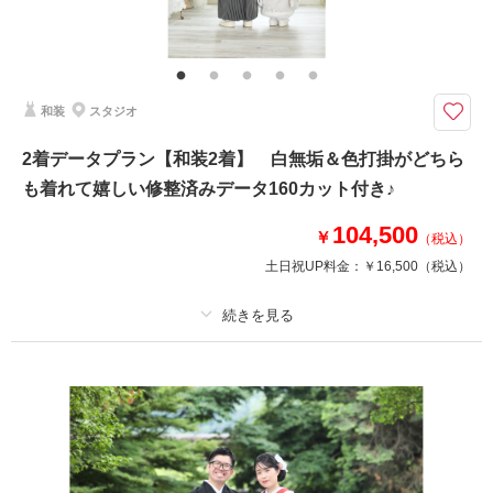
おしゃれなスタジオでドレス・タキシードを2着ずつ着てお撮影♬
白ドレスとカラードレスどちらも着た～い！を叶えちゃいます♪
プラン内衣裳各2着・ヘアメイク・着付け・撮影料・修整データ160カット
が付いたスタジオフォトプラン！
和装
スタジオ
2着データプラン【和装2着】 白無垢＆色打掛がどちら
このプランで撮影可能な撮影レポート
も着れて嬉しい修整済みデータ160カット付き♪
撮影日：
2026年7月6日
撮影場所：
水戸市
（茨城）
104,500
￥
（税込）
土日祝UP料金：
￥16,500
（税込）
撮影日の空き
相談予約する
プラン詳細
を確認する
撮影料
新婦衣装2着
新郎衣装2着
着付け
ヘアメイク
小物一式
アルバム
データ 160 カット
台紙付写真
衣装追加
会食
挙式