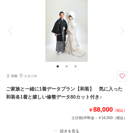
撮影料
新婦衣装1着
新郎衣装1着
着付け
ヘアメイク
小物一式
アルバム
データ 120 カット
台紙付写真
衣装追加
会食
挙式
家族と撮影
家族用衣装レンタル
ペットと撮影
LINEやお電話で事前打ち合わせ可能！ここで撮影してみたい！というご希
望もご相談ください♪
プラン内和装各1着・ヘアメイク・着付け・撮影料・修整データ120カット
が付いたロケーションフォトプラン♪
和装
スタジオ
このプランで撮影可能な撮影レポート
ご家族と一緒に1着データプラン【和装】 気に入った
撮影日：
2025年3月21日
和装各1着と嬉しい修整データ80カット付き♪
撮影場所：
偕楽園
（茨城）
88,000
￥
（税込）
土日祝UP料金：
￥16,500
（税込）
撮影日の空き