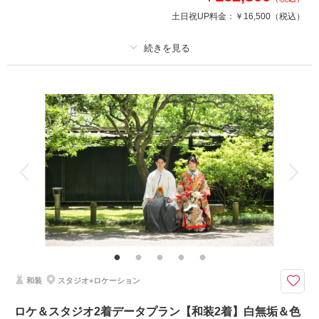
土日祝UP料金：
￥16,500
（税込）
撮影日の空き
相談予約する
を確認する
プラン詳細
撮影料
新婦衣装2着
新郎衣装2着
着付け
ヘアメイク
小物一式
アルバム
データ 200 カット
台紙付写真
衣装追加
会食
挙式
家族と撮影
家族用衣装レンタル
ペットと撮影
お気に入りのロケーション場所とおしゃれなスタジオの両方で和装と洋装を
2着ずつ着てお撮影♬
和装と洋装どちらも着た～い！を叶えちゃいます♪
プラン内衣裳各2着・ヘアメイク・着付け・撮影料・修整データ200カット
和装
スタジオ+ロケーション
が付いたロケーション＆スタジオフォトプラン！
ロケ＆スタジオ2着データプラン【和装2着】白無垢＆色