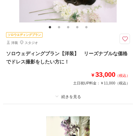
大切なペットと一緒に撮影してみたい！という願いも叶えます♪ご遠慮なく
ご相談ください♪
プラン内和装各1着・ヘアメイク・着付け・撮影料・修整データ120カット
が付いたロケーションフォトプラン♪おふたりのみの撮影はもちろん、大切
なペットとのお撮影もできちゃいます！！
ソロウエディングプラン
洋装
スタジオ
撮影日の空き
ソロウェディングプラン【洋装】 リーズナブルな価格
相談予約する
を確認する
でドレス撮影をしたい方に！
33,000
￥
（税込）
土日祝UP料金：
￥11,000
（税込）
プラン詳細
撮影料
新婦衣装1着
新郎衣装
着付け
ヘアメイク
小物一式