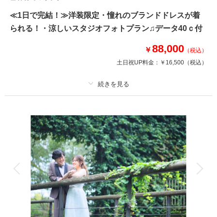
≪1日で完結！≫洋装限定・憧れのブランドドレスが着
られる！・涼しいスタジオフォトプラン♫データ40ｃ付
88,000
￥
（税込）
土日祝UP料金：
￥16,500
（税込）
適用条件：
7/13～8/17に撮影の方限定
プラン詳細
撮影料
新婦衣装1着
新郎衣装1着
着付け
ヘアメイク
小物一式
アルバム
データ 40 カット
台紙付写真
衣装追加
会食
挙式
家族と撮影
家族用衣装レンタル
ペットと撮影
夏の期間限定企画！撮影日当日に衣裳合わせ・撮影・お写真選びまで完結出
来ます♪お忙しい貴方にぴったりなプラン♪