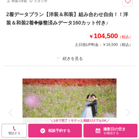
和装+洋装
スタジオ
このプランで撮影可能な撮影レポート
2着データプラン【洋装＆和装】組み合わせ自由！！洋
撮影日：
2025年4月24日
装＆和装2着✙修整済みデータ160カット付き♪
撮影場所：
国営ひたち海浜公園
（茨城）
104,500
￥
（税込）
土日祝UP料金：
￥16,500
（税込）
撮影日の空き
相談予約する
を確認する
プラン詳細
撮影料
新婦衣装2着
新郎衣装2着
着付け
ヘアメイク
小物一式
アルバム
データ 160 カット
台紙付写真
衣装追加
会食
挙式
家族と撮影
家族用衣装レンタル
ペットと撮影
＼1分で完了！サクッと相談だけでもOK／
洋装も和装も着て写真に残したい！！充実のスタジオ撮影プラン♪
撮影日の空き
相談予約する
を確認する
電話する
着物も着たいけどドレスも着たい！！それならどっちも着ちゃいましょっ♡