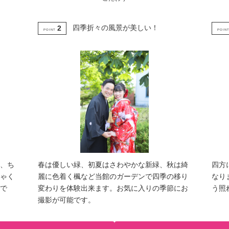
四季折々の風景が美しい！
2
POINT
POIN
、ち
春は優しい緑、初夏はさわやかな新緑、秋は綺
四方
ゃく
麗に色着く楓など当館のガーデンで四季の移り
なり
で
変わりを体験出来ます。お気に入りの季節にお
う照
撮影が可能です。