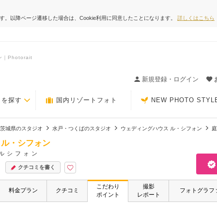
ます。以降ページ遷移した場合は、Cookie利用に同意したことになります。
詳しくはこちら
hotorait
ィングの決め手が見つかるクチコミサイト-Photorait
新規登録・ログイン
トを探す
国内リゾートフォト
NEW PHOTO STYL
茨城県のスタジオ
水戸・つくばのスタジオ
ウェディングハウス ル・シフォン
庭
 ル・シフォン
ルシフォン
クチコミを書く
こだわり
撮影
料金プラン
クチコミ
フォトグラフ
ポイント
レポート