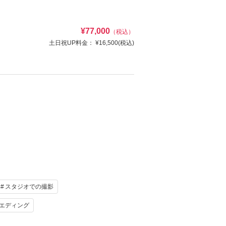
け
ヘアメイク
¥77,000
（税込）
写真
衣装追加
土日祝UP料金：
¥16,500
(税込)
レンタル
ペットと撮影
撮影♬
資料請求
認する
ジオフォトプラン♪
け
ヘアメイク
写真
衣装追加
レンタル
ペットと撮影
スタジオでの撮影
資料請求
認する
エディング