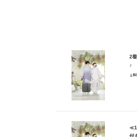
2
♪
和
お
プラ
花嫁
≪
付
プ