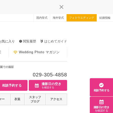
国内挙式
海外挙式
フォトウエディング
結婚指輪
お気に入り
閲覧履歴
はじめてガイド
E
Wedding Photo マガジン
園での撮影
029-305-4858
撮影日の空き
相談予約する
を確認する
相談予約する
スタッフ
ァー
衣装
アクセス
ブログ
撮影日の空き
を確認する