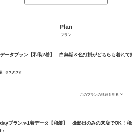
Plan
プラン
着データプラン【和装2着】 白無垢＆色打掛がどちらも着れて
装
スタジオ
このプランの詳細を見る
しゃれなスタジオで和装2着分のお写真が撮れちゃいます♬
ン内衣裳各2着・ヘアメイク・着付け・撮影料・修整済みデータ160カット付き！
衣裳の白無垢と色打掛が2着着れちゃう嬉しいプラン♪
1dayプラン≫1着データ【和装】 撮影日のみの来店でOK！和
き♪
ラン詳細