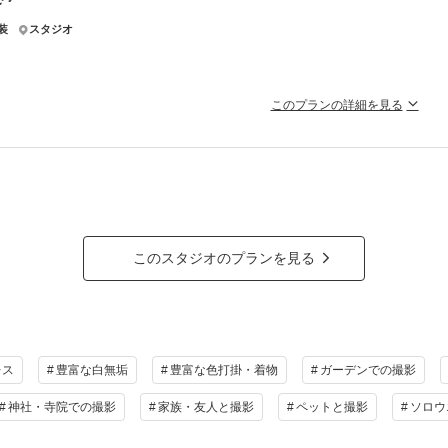
装
スタジオ
撮影料
新婦衣装2着
新郎衣装2着
着付
小物一式
アルバム
データ 160カット
台紙付
このプランの詳細を見る
会食
挙式
家族と撮影
家族用衣装
INEやお電話で事前打ち合わせ可能！おしゃれなスタジオで和装を着てお
相談予約する
撮影日の空き
を確
ン内和装各1着・ヘアメイク・着付け・撮影料・修整データ80カットが付いたスタ
ラン詳細
撮影料
新婦衣装1着
新郎衣装1着
着付
このスタジオのプランを見る
小物一式
アルバム
データ 80カット
台紙付
会食
挙式
家族と撮影
家族用衣装
レス
豊富な白無垢
豊富な色打掛・着物
ガーデンでの撮影
相談予約する
撮影日の空き
を確
神社・寺院での撮影
家族・友人と撮影
ペットと撮影
ソロウ