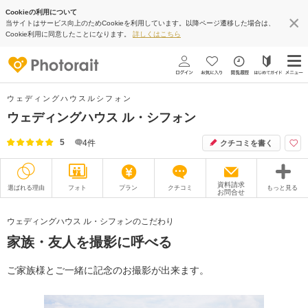
Cookieの利用について
当サイトはサービス向上のためCookieを利用しています。以降ページ遷移した場合は、
Cookie利用に同意したことになります。
詳しくはこちら
ウェディングハウスルシフォン
ウェディングハウス ル・シフォン
5
4
件
クチコミを書く
資料請求
選ばれる理由
フォト
プラン
クチコミ
もっと見る
お問合せ
撮影レポート
フォトグラファー
ウェディングハウス ル・シフォンのこだわり
家族・友人を撮影に呼べる
衣装
ムービー
オプション
ブログ
ご家族様とご一緒に記念のお撮影が出来ます。
アクセス/TEL
スタジオトップ