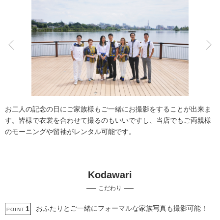
こだわりポイント
豊富なドレス
豊富なカラードレス
お二人の記念の日にご家族様もご一緒にお撮影をすることが出来ま
す。皆様で衣裳を合わせて撮るのもいいですし、当店でもご両親様
のモーニングや留袖がレンタル可能です。
Kodawari
豊富な白無垢
豊富な色打掛・着物
こだわり
ガーデンでの撮影
スタジオでの撮影
海での撮影
庭園での撮影
神社・寺院での撮影
家族・友人と撮影
ペットと撮影
おふたりとご一緒にフォーマルな家族写真も撮影可能！
1
POINT
ソロウエディング