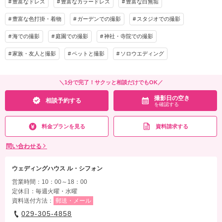
豊富なドレス
豊富なカラードレス
豊富な白無垢
アルバム
データ 120カット
台紙付写真
衣装追加
会食
挙式
豊富な色打掛・着物
ガーデンでの撮影
スタジオでの撮影
家族と撮影
家族用衣装レンタル
ペットと撮影
海での撮影
庭園での撮影
神社・寺院での撮影
撮影日の空き
相談予約する
家族・友人と撮影
ペットと撮影
ソロウエディング
を確認する
＼1分で完了！サクッと相談だけでもOK／
撮影日の空き
相談予約する
を確認する
料金プランを見る
資料請求する
問い合わせる
ウェディングハウス ル・シフォン
営業時間：10：00～18：00
定休日：毎週火曜・水曜
資料送付方法：
郵送・メール
029-305-4858