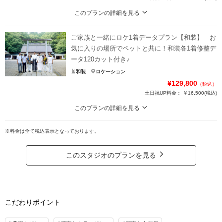
このプランの詳細を見る
仲良しのご家族と一緒に撮影してみたい！という願いも叶えます♪ご遠慮なくご
相談ください♪
ご家族と一緒にロケ1着データプラン【和装】 お
プラン内洋装各1着・ヘアメイク・着付け・撮影料・修整データ120カットが付
気に入りの場所でペットと共に！和装各1着修整デ
いたロケーションフォトプラン♪おふたりのみの撮影はもちろん、大切なご家族
ータ120カット付き♪
とのお撮影もできちゃいます！！
和装
ロケーション
¥129,800
（税込）
プラン詳細
土日祝UP料金：
￥16,500
(税込)
撮影料
新婦衣装1着
新郎衣装1着
このプランの詳細を見る
着付け
ヘアメイク
小物一式
仲良しのご家族と一緒に撮影してみたい！という願いも叶えます♪ご遠慮なくご
アルバム
データ 120カット
台紙付写真
相談ください♪
※料金は全て税込表示となっております。
プラン内和装各1着・ヘアメイク・着付け・撮影料・修整データ120カットが付
衣装追加
会食
挙式
いたロケーションフォトプラン♪おふたりのみの撮影はもちろん、大切なご家族
このスタジオのプランを見る
家族と撮影
家族用衣装レンタル
ペットと撮影
とのお撮影もできちゃいます！！
撮影日の空き
相談予約する
プラン詳細
を確認する
撮影料
新婦衣装1着
新郎衣装1着
こだわりポイント
着付け
ヘアメイク
小物一式