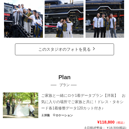
このスタジオのフォトを見る
Plan
プラン
ご家族と一緒にロケ1着データプラン【洋装】 お
気に入りの場所でご家族と共に！ドレス・タキシ
ード各1着修整データ120カット付き♪
洋装
ロケーション
¥118,800
（税込）
土日祝UP料金：
￥16,500
(税込)