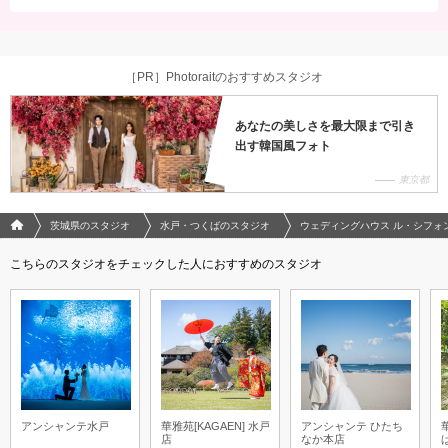
［PR］Photoraitのおすすめスタジオ
あなたの美しさを最大限まで引き
出す韓国風フォト
東京都
フォトウエディング/結婚写真のPhotorait ホーム
茨城県のスタジオ
水戸・つくばのスタジオ
ウェディングハウス ル・シフォ
こちらのスタジオをチェックした人におすすめのスタジオ
アンシャンテ水戸
華雅苑[KAGAEN] 水戸
アンシャンテ ひたち
店
なか本店