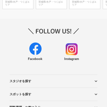
茨城県/水戸・つくばエ
茨城県/水戸・つくばエ
茨城県/水戸・つくばエ
リア
リア
リア
Facebook
Instagram
スタジオを探す
スポットを探す
エリアから探す
こだわりから探す
NEW PHOTO STYLE
プランから探す
フォトタイプ診断
フォトグラファーから探す
国内リゾートから探す