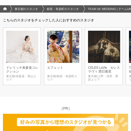
フォトウエディング/結婚写真のPhotorait ホーム
東京都のスタジオ
銀座・有楽町のスタジオ
TEAM UK WEDDING | チームU
こちらのスタジオをチェックした人におすすめのスタジオ
ドレリッチ表参道コレ
エフェット
CELES LaVie セレス
T
クション
ラヴィ 西日暮里
東京都/表参道・青山エ
東京都/銀座・有楽町エ
東京都/上野・浅草・墨
リア
リア
田エリア
［PR］