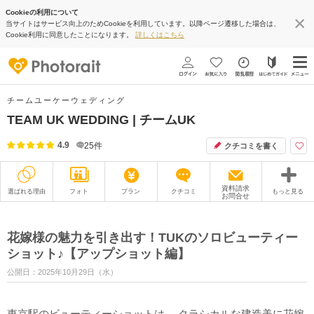
Cookieの利用について
当サイトはサービス向上のためCookieを利用しています。以降ページ遷移した場合は、
Cookie利用に同意したことになります。
詳しくはこちら
チームユーケーウェディング
TEAM UK WEDDING | チームUK
4.9
25
件
クチコミを書く
資料請求
選ばれる理由
フォト
プラン
クチコミ
もっと見る
お問合せ
撮影レポート
フォトグラファー
花嫁様の魅力を引き出す！TUKのソロビューティー
衣装
ムービー
ショット♪【アップショット編】
公開日：2025年10月29日（水）
オプション
ブログ
アクセス/TEL
スタジオトップ
東京駅のビューティーショットは、 クラシカルな建造美に花嫁