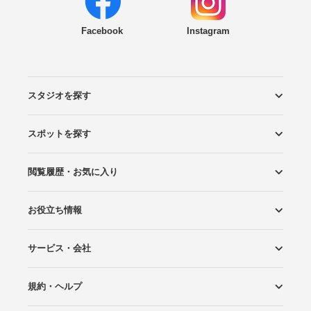
Facebook
Instagram
スタジオを探す
スポットを探す
エリアから探す
こだわりから探す
NEW PHOTO STYLE
プランから探す
フォトタイプ診断
フォトグラファーから探す
国内リゾートから探す
閲覧履歴・お気に入り
ロケーションから探す
スタジオから探す
お役立ち情報
閲覧スタジオ
お気に入り
サービス・会社
Wedding Photo マガジン
はじめてガイド
規約・ヘルプ
Photoraitとは
スタジオの掲載について
お問い合わせ
運営会社
サイトマップ