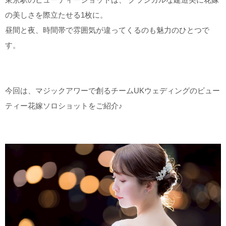
こだわりポイント
の美しさを際立たせる1枚に。
昼間と夜、時間帯で雰囲気が違ってくるのも魅力のひとつで
す。
今回は、マジックアワーで創るチームUKウェディングのビュー
歴史的建造物での撮影
夜景での撮影
ティー花嫁ソロショットをご紹介♪
庭園での撮影
ソロウエディング
ガーデンでの撮影
家族・友人と撮影
結婚式当日の撮影
国内出張撮影
海での撮影
ペットと撮影
動画の作成
女性フォトグラファー