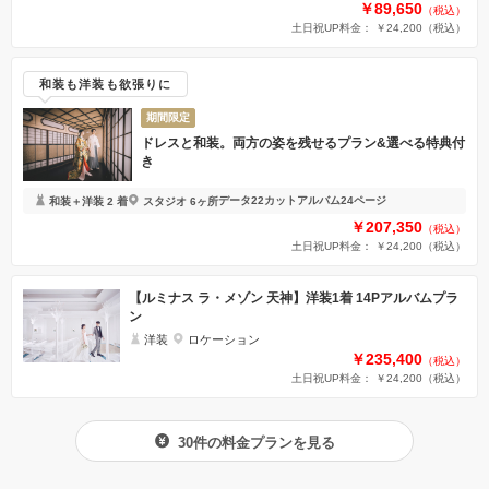
￥89,650
（税込）
土日祝UP料金： ￥24,200
（税込）
和装も洋装も欲張りに
期間限定
ドレスと和装。両方の姿を残せるプラン&選べる特典付
き
データ22カット
アルバム24ページ
和装＋洋装 2 着
スタジオ 6ヶ所
￥207,350
（税込）
土日祝UP料金： ￥24,200
（税込）
【ルミナス ラ・メゾン 天神】洋装1着 14Pアルバムプラ
ン
洋装
ロケーション
￥235,400
（税込）
土日祝UP料金： ￥24,200
（税込）
30件の料金プランを見る