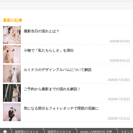
最新の記事
撮影当日の流れとは？
2026年8月4日
小物で「私たちらしさ」を演出
2026年8月1日
ルミナスのデザインアルバムについて解説
2026年7月28日
ご予約から撮影までの流れを解説！
2026年7月25日
気になる部分もフォトレタッチで理想の花嫁に
2026年7月21日
フォトウエディング/結婚写真のPhotorait ホーム
福岡県のスタジオ
福岡市のスタジオ
studio LUMINOUS 天神
スタッフ