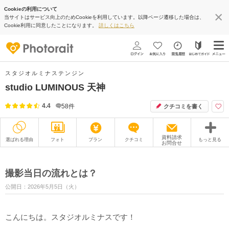
Cookieの利用について
当サイトはサービス向上のためCookieを利用しています。以降ページ遷移した場合は、
Cookie利用に同意したことになります。
詳しくはこちら
スタジオルミナステンジン
studio LUMINOUS 天神
4.4
58
件
クチコミを書く
資料請求
選ばれる理由
フォト
プラン
クチコミ
もっと見る
お問合せ
撮影レポート
フォトグラファー
撮影当日の流れとは？
衣装
ムービー
公開日：2026年5月5日（火）
オプション
ブログ
こんにちは。スタジオルミナスです！
アクセス/TEL
スタジオトップ