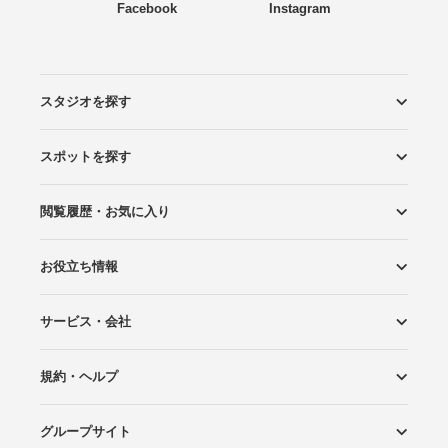
Facebook
Instagram
スタジオを探す
スポットを探す
エリアから探す
こだわりから探す
NEW PHOTO STYLE
プランから探す
フォトタイプ診断
フォトグラファーから探す
国内リゾートから探す
閲覧履歴・お気に入り
ロケーションから探す
スタジオから探す
お役立ち情報
閲覧スタジオ
お気に入り
サービス・会社
Wedding Photo マガジン
はじめてガイド
規約・ヘルプ
Photoraitとは
スタジオの掲載について
お問い合わせ
運営会社
サイトマップ
グループサイト
プライバシーポリシー
利用規約
ヘルプ