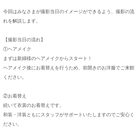
こだわりポイント
今回はみなさまが撮影当日のイメージができるよう、撮影の流
れを解説します。
【撮影当日の流れ】
①ヘアメイク
まずは新婦様のヘアメイクからスタート！
チャペルでの撮影
結婚式場での撮影
ヘアメイク後にお着替えを行うため、前開きのお洋服でご来館
ください。
②お着替え
続いて衣裳のお着替えです。
自慢の修正技術
持ち込み衣装
和装・洋装ともにスタッフがサポートいたしますのでご安心く
事前来店なしで撮影
撮影前の打ち合わせ
豊富なドレス
ださい。
スタジオでの撮影
衣装の試着
ヘアメイクリハーサル
3万円以下のプラン
ウェルカムボードの作成