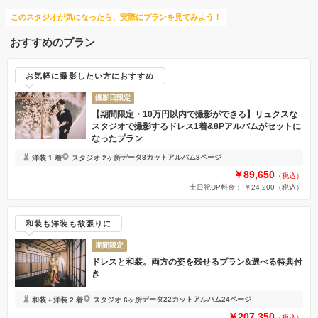
このスタジオが気になったら、実際にプランを見てみよう！
おすすめのプラン
お気軽に撮影したい方におすすめ
撮影日限定
【期間限定・10万円以内で撮影ができる】リュクスな
スタジオで撮影するドレス1着&8Pアルバムがセットに
なったプラン
データ8カット
アルバム8ページ
洋装 1 着
スタジオ 2ヶ所
￥89,650
（税込）
土日祝UP料金： ￥24,200
（税込）
和装も洋装も欲張りに
期間限定
ドレスと和装。両方の姿を残せるプラン&選べる特典付
き
データ22カット
アルバム24ページ
和装＋洋装 2 着
スタジオ 6ヶ所
￥207,350
（税込）