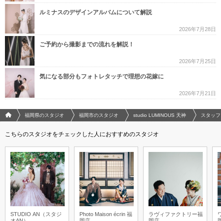
ルミナスのデザインアルバムについて解説
2026年7月28日
ご予約から撮影までの流れを解説！
2026年7月25日
気になる部分もフォトレタッチで理想の花嫁に
2026年7月21日
フォトウエディング/結婚写真のPhotorait ホーム
福岡県のスタジオ
福岡市のスタジオ
studio LUMINOUS 天神
スタッフ
こちらのスタジオをチェックした人におすすめのスタジオ
STUDIO AN（スタジ
Photo Maison écrin 福
ラヴィファクトリー福
オAN）
岡店
岡店