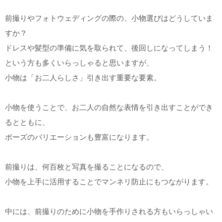
こだわりポイント
前撮りやフォトウェディングの際の、小物選びはどうしていま
すか？
ドレスや髪型の準備に気を取られて、後回しになってしまう！
という方も多くいらっしゃると思いますが、
小物は「お二人らしさ」引き出す重要な要素。
チャペルでの撮影
結婚式場での撮影
小物を使うことで、お二人の自然な表情を引き出すことができ
るとともに、
ポーズのバリエーションも豊富になります。
前撮りは、何百枚と写真を撮ることになるので、
自慢の修正技術
持ち込み衣装
小物を上手に活用することでマンネリ防止にもつながります。
事前来店なしで撮影
撮影前の打ち合わせ
豊富なドレス
スタジオでの撮影
衣装の試着
ヘアメイクリハーサル
中には、前撮りのために小物を手作りされる方もいらっしゃい
3万円以下のプラン
ウェルカムボードの作成