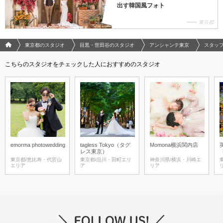
出す韓国風フォト
東京都
フォトウエディング/結婚写真のPhotorait ホーム
東京都のスタジオ
目黒・世田谷のスタジオ
アンシャンテ東京
スタッ
こちらのスタジオをチェックした人におすすめのスタジオ
emorma photowedding
tagless Tokyo（タグ
Momona横浜関内店
レス東京）
東京都/恵比寿・代官山
東京都/品川・田町エリ
神奈川県/横浜・川崎エ
エリア
ア
リア