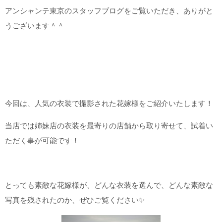
アンシャンテ東京のスタッフブログをご覧いただき、ありがと
こだわりポイント
うございます＾＾
スタジオでの撮影
海での撮影
今回は、人気の衣装で撮影された花嫁様をご紹介いたします！
当店では姉妹店の衣装を最寄りの店舗から取り寄せて、試着い
ただく事が可能です！
子供用の衣装
ペットと撮影
とっても素敵な花嫁様が、どんな衣装を選んで、どんな素敵な
フォト＋会食
豊富な色打掛・着物
豊富なドレス
動画の作成
写真を残されたのか、ぜひご覧ください✨
チャペルでの撮影
家族・友人と撮影
豊富なカラードレス
国内出張撮影