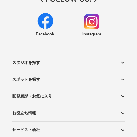
Facebook
Instagram
スタジオを探す
スポットを探す
エリアから探す
こだわりから探す
NEW PHOTO STYLE
プランから探す
フォトタイプ診断
フォトグラファーから探す
国内リゾートから探す
閲覧履歴・お気に入り
ロケーションから探す
スタジオから探す
お役立ち情報
閲覧スタジオ
お気に入り
サービス・会社
Wedding Photo マガジン
はじめてガイド