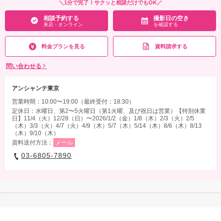
＼1分で完了！サクッと相談だけでもOK／
相談予約する
撮影日の空き
来店・オンライン
を確認する
料金プランを見る
資料請求する
問い合わせる
アンシャンテ東京
営業時間：10:00〜19:00（最終受付：18:30）
定休日：水曜日、第2〜5火曜日（第1火曜、及び祝日は営業）【特別休業
日】11/4（火）12/28（日）〜2026/1/2（金）1/8（木）2/3（火）2/5
（木）3/3（火）4/7（火）4/9（木）5/7（木）5/14（木）8/6（木）8/13
（木）9/10（木）
資料送付方法：
メール
03-6805-7890