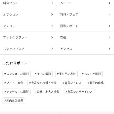
料金プラン
ムービー
オプション
特典・フェア
クチコミ
撮影レポート
フォトグラファー
衣装
スタッフブログ
アクセス
こだわりポイント
スタジオでの撮影
海での撮影
子供用の衣装
ペットと撮影
フォト＋会食
豊富な色打掛・着物
豊富なドレス
動画の作成
チャペルでの撮影
家族・友人と撮影
豊富なカラードレス
国内出張撮影