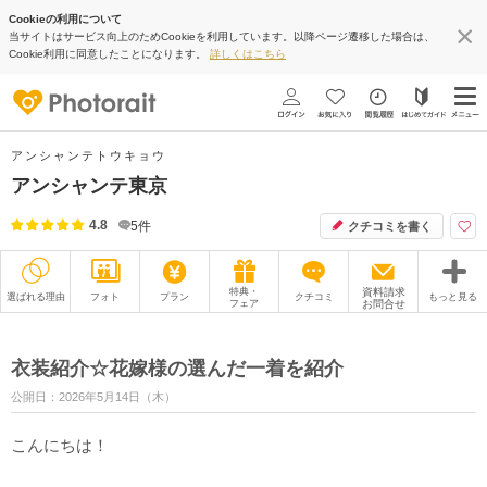
Cookieの利用について
当サイトはサービス向上のためCookieを利用しています。以降ページ遷移した場合は、
Cookie利用に同意したことになります。
詳しくはこちら
アンシャンテトウキョウ
アンシャンテ東京
4.8
5
件
クチコミを書く
特典・
資料請求
選ばれる理由
フォト
プラン
クチコミ
もっと見る
フェア
お問合せ
撮影レポート
フォトグラファー
衣装紹介☆花嫁様の選んだ一着を紹介
衣装
ムービー
公開日：2026年5月14日（木）
オプション
ブログ
こんにちは！
アクセス/TEL
スタジオトップ