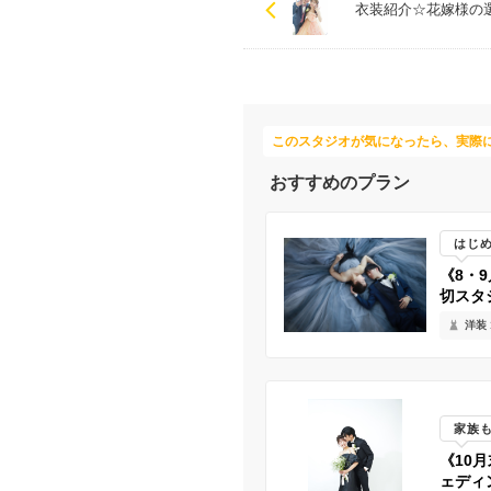
衣装紹介☆花嫁様の
このスタジオが気になったら、実際
おすすめのプラン
はじ
《8・
切スタジ
洋装 
家族
《10
ェディン