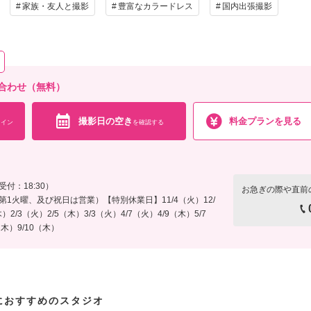
家族・友人と撮影
豊富なカラードレス
国内出張撮影
合わせ（無料）
撮影日の空き
料金プランを見る
イン
を確認する
受付：18:30）
お急ぎの際や直前
1火曜、及び祝日は営業）【特別休業日】11/4（火）12/
木）2/3（火）2/5（木）3/3（火）4/7（火）4/9（木）5/7
（木）9/10（木）
におすすめのスタジオ