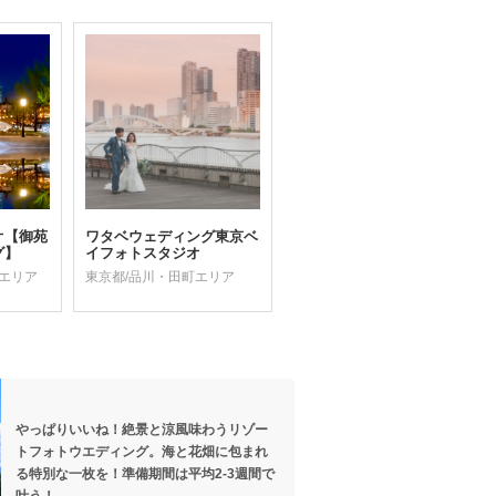
オ【御苑
ワタベウェディング東京ベ
グ】
イフォトスタジオ
木エリア
東京都/品川・田町エリア
やっぱりいいね！絶景と涼風味わうリゾー
トフォトウエディング。海と花畑に包まれ
る特別な一枚を！準備期間は平均2-3週間で