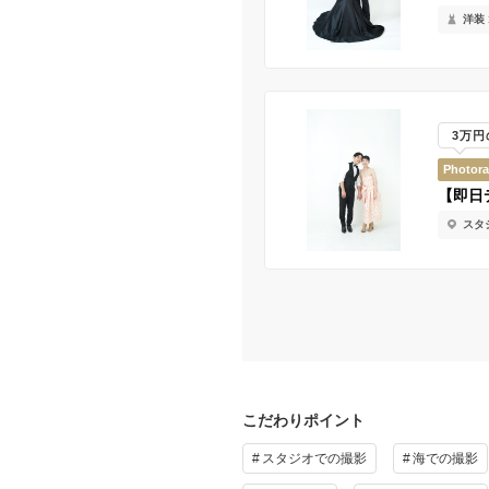
洋装 
3万
Photor
【即日
スタジ
こだわりポイント
スタジオでの撮影
海での撮影