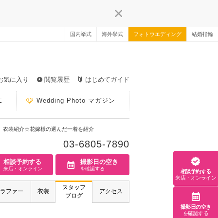
国内挙式
海外挙式
フォトウエディング
結婚指輪
お気に入り
閲覧履歴
はじめてガイド
E
Wedding Photo マガジン
衣装紹介☆花嫁様の選んだ一着を紹介
03-6805-7890
相談予約する
撮影日の空き
来店・オンライン
を確認する
相談予約する
来店・オンライン
スタッフ
ラファー
衣装
アクセス
ブログ
撮影日の空き
を確認する