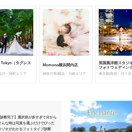
ss Tokyo（タグレス
英国風洋館スタジ
Momona横浜関内店
フォトウェディン
品川・田町エリア
神奈川県/横浜・川崎エリア
東京都/新宿・代々
で診断完了】選択肢が多すぎて分から
そんな時は写真を選ぶだけでぴった
タジオがわかるフォトタイプ診断