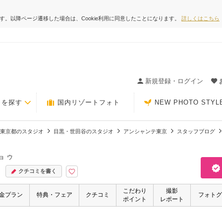
ます。以降ページ遷移した場合は、Cookie利用に同意したことになります。
詳しくはこちら
ィングの決め手が見つかるクチコミサイト-Photorait
新規登録・ログイン
トを探す
国内リゾートフォト
NEW PHOTO STYL
東京都のスタジオ
目黒・世田谷のスタジオ
アンシャンテ東京
スタッフブログ
ョウ
クチコミを書く
こだわり
撮影
金プラン
特典・フェア
クチコミ
フォトグ
ポイント
レポート