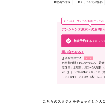
動画の作成
チャペルでの撮影
1分で完了！サクッと相談だけでもOK
アンシャンテ東京へのお問い
相談予約する
来店・オンラ
問い合わせる
資料送付方法：
メール
営業時間：10:00〜19:00（最終
定休日：水曜日、第2〜5火曜日（第
28（日）〜2026/1/2（金）1/8（
（木）5/14（木）8/6（木）8/13
こちらのスタジオをチェックした人