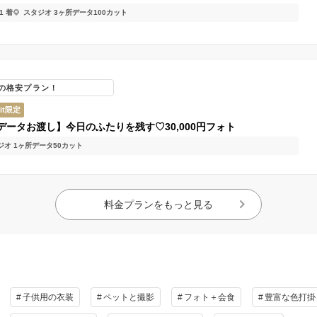
1 着
スタジオ 3ヶ所
データ100カット
円の格安プラン！
ait限定
データお渡し】今日のふたりを残す♡30,000円フォト
オ 1ヶ所
データ50カット
料金プランをもっと見る
子供用の衣装
ペットと撮影
フォト＋会食
豊富な色打掛