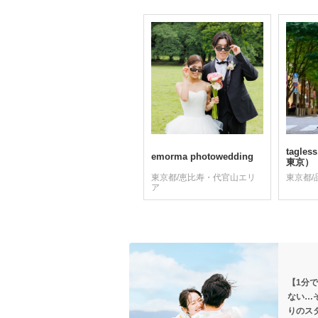
tagle
emorma photowedding
東京）
東京都/恵比寿・代官山エリ
東京都/
ア
【1分
ない…
りのス