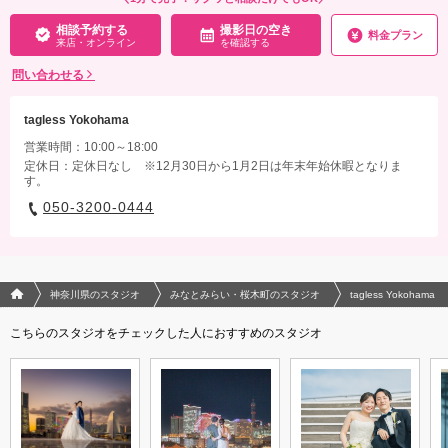
相談予約する
撮影日の空き
料金プラン
来店・オンライン
を確認する
問い合わせる
tagless Yokohama
営業時間：10:00～18:00
定休日：定休日なし ※12月30日から1月2日は年末年始休暇となりま
す。
050-3200-0444
フォトウエディング/結婚写真のPhotorait ホーム
神奈川県のスタジオ
みなとみらい・桜木町のスタジオ
tagless Yokohama
こちらのスタジオをチェックした人におすすめのスタジオ