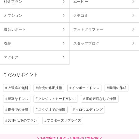
料金プラン
ムービー
オプション
クチコミ
撮影レポート
フォトグラファー
衣装
スタッフブログ
アクセス
こだわりポイント
衣装追加無料
自慢の修正技術
インポートドレス
動画の作成
豊富なドレス
クレジットカード支払い
事前来店なしで撮影
夜景での撮影
スタジオでの撮影
ソロウエディング
3万円以下のプラン
プロポーズサプライズ
＼1分で完了！サクッと相談だけでもOK／