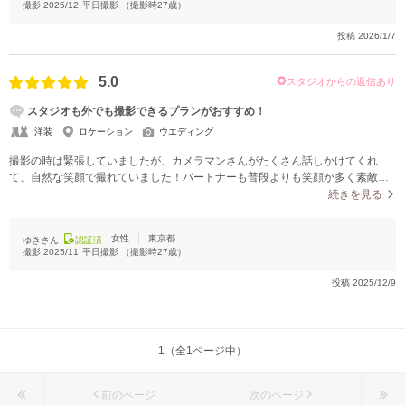
撮影
2025/12
平日撮影
（撮影時
27
歳）
投稿
2026/1/7
5.0
スタジオからの返信あり
スタジオも外でも撮影できるプランがおすすめ！
洋装
ロケーション
ウエディング
撮影の時は緊張していましたが、カメラマンさんがたくさん話しかけてくれ
て、自然な笑顔で撮れていました！パートナーも普段よりも笑顔が多く素敵な
写真をたくさん撮っていただけてすごく嬉しいです。
続きを見る
女性
東京都
ゆきさん
認証済
撮影
2025/11
平日撮影
（撮影時
27
歳）
投稿
2025/12/9
1（全1ページ中）
前のページ
次のページ