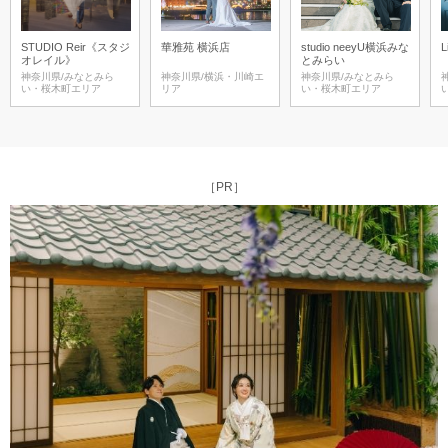
STUDIO Reir《スタジ
華雅苑 横浜店
studio neeyU横浜みな
L
オレイル》
とみらい
神奈川県/みなとみら
神奈川県/横浜・川崎エ
神奈川県/みなとみら
い・桜木町エリア
リア
い・桜木町エリア
［PR］