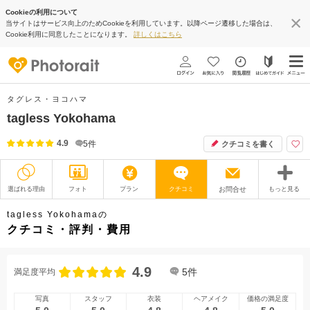
Cookieの利用について
当サイトはサービス向上のためCookieを利用しています。以降ページ遷移した場合は、
Cookie利用に同意したことになります。
詳しくはこちら
タグレス・ヨコハマ
tagless Yokohama
4.9
5
件
クチコミを書く
選ばれる理由
フォト
プラン
クチコミ
お問合せ
もっと見る
撮影レポート
フォトグラファー
tagless Yokohamaの
クチコミ・評判・費用
衣装
ムービー
4.9
オプション
ブログ
5
件
満足度平均
アクセス/TEL
スタジオトップ
写真
スタッフ
衣装
ヘアメイク
価格の満足度