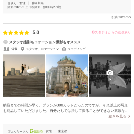
せさん
女性
神奈川県
撮影
2026/2
土日祝撮影
（撮影時
27
歳）
投稿
2026/3/5
5.0
スタジオからの返信あり
スタジオ撮影もロケーション撮影もオススメ
洋装
スタジオ、ロケーション
ウエディング
6
納品までの時間が早く、プランが300カットだったのですが、それ以上の写真
を納品していただけました。自分たちでは決して撮ることができない素敵な写
真を厳選していただけ、大満足です。
続きを見る
女性
東京都
ぴょんちーさん
認証済