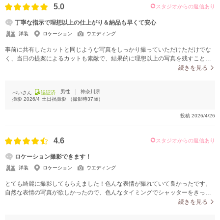
5.0
スタジオからの返信あり
丁寧な指示で理想以上の仕上がり＆納品も早くて安心
洋装
ロケーション
ウエディング
事前に共有したカットと同じような写真をしっかり撮っていただけただけでな
く、当日の提案によるカットも素敵で、結果的に理想以上の写真を残すことが
できました。仕上がりにはとても満足しています。
続きを見る
男性
神奈川県
ぺいさん
認証済
撮影
2026/4
土日祝撮影
（撮影時
37
歳）
投稿
2026/4/26
4.6
スタジオからの返信あり
ロケーション撮影できます！
洋装
ロケーション
ウエディング
とても綺麗に撮影してもらえました！色んな表情が撮れていて良かったです。
自然な表情の写真が欲しかったので、色んなタイミングでシャッターをきって
くださり嬉しかったです。
続きを見る