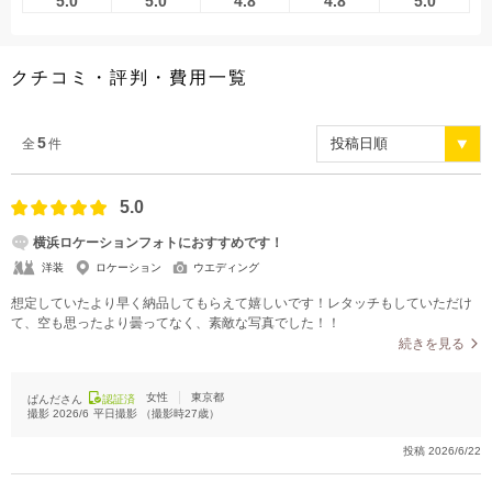
5.0
5.0
4.8
4.8
5.0
こだわりポイント
クチコミ・評判・費用一覧
5
全
件
5.0
衣装追加無料
自慢の修正技術
横浜ロケーションフォトにおすすめです！
洋装
ロケーション
ウエディング
想定していたより早く納品してもらえて嬉しいです！レタッチもしていただけ
て、空も思ったより曇ってなく、素敵な写真でした！！
続きを見る
インポートドレス
動画の作成
女性
東京都
ぱんださん
認証済
撮影
2026/6
平日撮影
（撮影時
27
歳）
豊富なドレス
クレジットカード支払い
事前来店なしで撮影
投稿
2026/6/22
夜景での撮影
スタジオでの撮影
ソロウエディング
3万円以下のプラン
プロポーズサプライズ