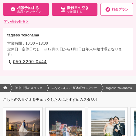
エスト／悪天候時の日程変更料
相談予約する
撮影日の空き
料金プラン
来店・オンライン
を確認する
相談予約する
撮影日の空き
来店・オンライン
を確認する
問い合わせる
tagless Yokohama
営業時間：10:00～18:00
定休日：定休日なし ※12月30日から1月2日は年末年始休暇となりま
す。
050-3200-0444
フォトウエディング/結婚写真のPhotorait ホーム
神奈川県のスタジオ
みなとみらい・桜木町のスタジオ
tagless Yokohama
こちらのスタジオをチェックした人におすすめのスタジオ