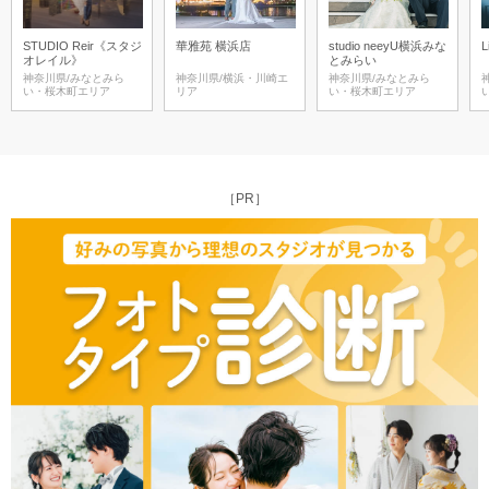
STUDIO Reir《スタジ
華雅苑 横浜店
studio neeyU横浜みな
L
オレイル》
とみらい
神奈川県/みなとみら
神奈川県/横浜・川崎エ
神奈川県/みなとみら
い・桜木町エリア
リア
い・桜木町エリア
［PR］