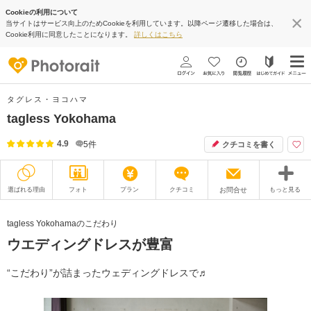
Cookieの利用について
当サイトはサービス向上のためCookieを利用しています。以降ページ遷移した場合は、
Cookie利用に同意したことになります。
詳しくはこちら
タグレス・ヨコハマ
tagless Yokohama
4.9
5
件
クチコミを書く
選ばれる理由
フォト
プラン
クチコミ
お問合せ
もっと見る
撮影レポート
フォトグラファー
tagless Yokohamaのこだわり
ウエディングドレスが豊富
衣装
ムービー
オプション
ブログ
“こだわり”が詰まったウェディングドレスで♬
アクセス/TEL
スタジオトップ