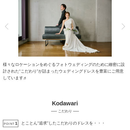
こだわりポイント
衣装追加無料
自慢の修正技術
様々なロケーションをめぐるフォトウェディングのために緻密に設
計された“こだわり”が詰まったウェディングドレスを豊富にご用意
しています♬
Kodawari
インポートドレス
動画の作成
こだわり
豊富なドレス
クレジットカード支払い
事前来店なしで撮影
夜景での撮影
スタジオでの撮影
ソロウエディング
とことん“追求”したこだわりのドレスを・・・
1
POINT
3万円以下のプラン
プロポーズサプライズ