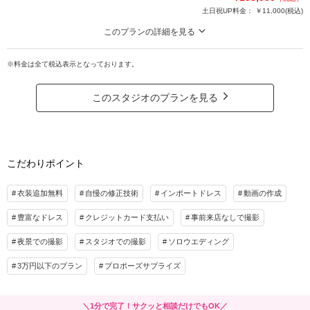
土日祝UP料金：
￥11,000
(税込)
※申請料込み
このプランの詳細を見る
プラン詳細
クラシカルな「開港記念会館」×自然体で楽しむ「横浜ストリート」。ハイクオ
リティレタッチ10枚付き
※料金は全て税込表示となっております。
撮影料
新婦衣装1着
新郎衣装1着
【特典】①ウェルカムボード半額 ②ハイクオリティレタッチ希望枚数半額 ③ロ
着付け
ヘアメイク
小物一式
ケ地追加＆撮影時間延長半額 ④追加カット数半額 ⑤アルバム半額 ⑥ドレス2着
このスタジオのプランを見る
アルバム
データ 160カット
台紙付写真
目無料
※申請料込み
衣装追加
会食
挙式
家族と撮影
家族用衣装レンタル
ペットと撮影
プラン詳細
こだわりポイント
その他含むもの
撮影料
新婦衣装1着
新郎衣装1着
ドレス／タキシード／ワイシャツ&タイ／靴／ブーケ&ブートニア／ロングベール／
着付け
ヘアメイク
小物一式
衣装追加無料
自慢の修正技術
インポートドレス
動画の作成
着付け／新婦ヘアメイク／アテンドスタッフ／写真クオリティ補正／撮影カットリク
アルバム
データ 110カット
台紙付写真
エスト／悪天候時の日程変更料
豊富なドレス
クレジットカード支払い
事前来店なしで撮影
衣装追加
会食
挙式
相談予約する
撮影日の空き
夜景での撮影
スタジオでの撮影
ソロウエディング
家族と撮影
家族用衣装レンタル
ペットと撮影
来店・オンライン
を確認する
3万円以下のプラン
プロポーズサプライズ
その他含むもの
ドレス／タキシード／ワイシャツ&タイ／靴／ブーケ&ブートニア／ロングベール／
着付け／新婦ヘアメイク／アテンドスタッフ／写真クオリティ補正／撮影カットリク
＼1分で完了！サクッと相談だけでもOK／