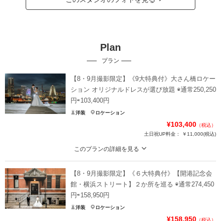
Plan
プラン
【8・9月撮影限定】《9大特典付》大さん橋ロケー
ション オリジナルドレスが選び放題 ◉通常250,250
円⇨103,400円
洋装
ロケーション
¥103,400
（税込）
土日祝UP料金：
￥11,000
(税込)
このプランの詳細を見る
刻一刻と表情を変える空のグラデーション。美しい夕景や夜景など、大さん橋
でお好みの時間帯をセレクトできます。 ◆カット数：160
【8・9月撮影限定】《６大特典付》【開港記念会
【特典】①ウェルカムボード半額 ②ハイクオリティレタッチ希望枚数半額 ③2
館・横浜ストリート】２か所を巡る ◉通常274,450
着目オリジナルドレス半額 ④ヘアメイクチェンジ半額 ⑤アルバム半額⑥追加カ
円⇨158,950円
ット数半額 ⑦撮影延長料半額 ⑧ハイクオリティレタッチ10枚 ⑨リフレクショ
洋装
ロケーション
ン1枚
¥158,950
（税込）