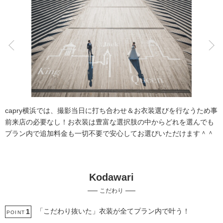
こだわりポイント
衣装追加無料
自慢の修正技術
capry横浜では、撮影当日に打ち合わせ＆お衣装選びを行なうため事
前来店の必要なし！お衣装は豊富な選択肢の中からどれを選んでも
プラン内で追加料金も一切不要で安心してお選びいただけます＾＾
Kodawari
インポートドレス
動画の作成
こだわり
豊富なドレス
クレジットカード支払い
事前来店なしで撮影
夜景での撮影
スタジオでの撮影
ソロウエディング
「こだわり抜いた」衣装が全てプラン内で叶う！
1
POINT
3万円以下のプラン
プロポーズサプライズ