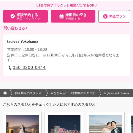
ドレス／タキシード／ワイシャツ&タイ／靴／ブーケ&ブートニア／ロングベール／
＼1分で完了！サクッと相談だけでもOK／
着付け／新婦ヘアメイク／アテンドスタッフ／写真クオリティ補正／撮影カットリク
相談予約する
撮影日の空き
エスト／悪天候時の日程変更料
料金プラン
来店・オンライン
を確認する
相談予約する
撮影日の空き
問い合わせる
来店・オンライン
を確認する
tagless Yokohama
営業時間：10:00～18:00
定休日：定休日なし ※12月30日から1月2日は年末年始休暇となりま
す。
050-3200-0444
フォトウエディング/結婚写真のPhotorait ホーム
神奈川県のスタジオ
みなとみらい・桜木町のスタジオ
tagless Yokohama
こちらのスタジオをチェックした人におすすめのスタジオ