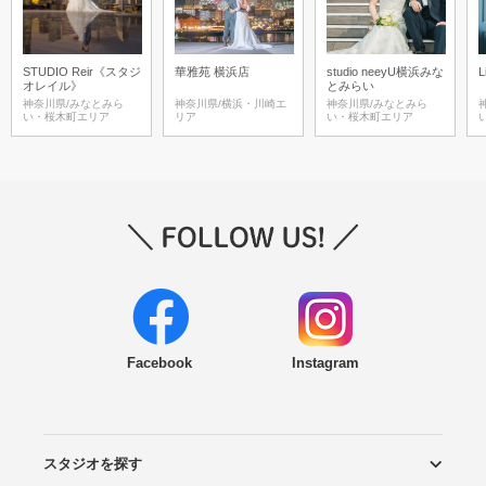
STUDIO Reir《スタジ
華雅苑 横浜店
studio neeyU横浜みな
L
オレイル》
とみらい
神奈川県/みなとみら
神奈川県/横浜・川崎エ
神奈川県/みなとみら
い・桜木町エリア
リア
い・桜木町エリア
Facebook
Instagram
スタジオを探す