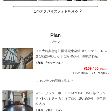
このスタジオのフォトを見る
Plan
プラン
《５大特典付き》開港記念会館 オリジナルドレス
選び放題◉60カット 109,450円 ※申請料込
洋装
ロケーション
¥109,450
（税込）
土日祝UP料金：
￥11,000
(税込)
このプランの詳細を見る
美しいステンドグラスを背景に。開港記念会館で叶える洋館フォト
≪ベーリック・ホール≫KIYOKO HATA等ブラン
【特典】①ウェルカムボード半額 ②ハイクオリティレタッチ希望枚数半額 ③ロ
ケ地追加＆撮影時間延長半額 ④追加カット数半額 ⑤アルバム半額
ドドレスも選べる！洋装ロケ 195,250円 ※申請
料込み
※追加料金の心配なし。こだわりのtaglessオリジナルドレスが完全フリーチョ
洋装
ロケーション