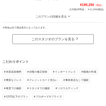
イス
¥195,250
（税込）
土日祝UP料金：
￥11,000
(税込)
プラン詳細
このプランの詳細を見る
撮影料
新婦衣装1着
新郎衣装1着
▼撮影地：ベーリック・ホール ▼所要時間：約3時間 ▼カット数：110カッ
着付け
ヘアメイク
小物一式
ト・DL形式で全データお渡し
※料金は全て税込表示となっております。
アルバム
データ 60カット
台紙付写真
【特典】①ウェルカムボード半額②ハイクオリティレタッチ希望枚数半額
衣装追加
会食
挙式
このスタジオのプランを見る
※憧れの「KIYOKO HATA」「ISAMU MORITA」等のブランドドレスが追加料金
家族と撮影
家族用衣装レンタル
ペットと撮影
ゼロ！
※ドレスについては事前予約が必要です
その他含むもの
ドレス／タキシード／ワイシャツ&タイ／靴／ブーケ&ブートニア／ロングベール／
こだわりポイント
プラン詳細
着付け／新婦ヘアメイク／アテンドスタッフ／写真クオリティ補正／撮影カットリク
エスト／悪天候時の日程変更料
撮影料
新婦衣装1着
新郎衣装1着
衣装追加無料
自慢の修正技術
インポートドレス
動画の作成
着付け
ヘアメイク
小物一式
相談予約する
撮影日の空き
豊富なドレス
クレジットカード支払い
事前来店なしで撮影
来店・オンライン
を確認する
アルバム
データ 110カット
台紙付写真
衣装追加
会食
挙式
夜景での撮影
スタジオでの撮影
ソロウエディング
家族と撮影
家族用衣装レンタル
ペットと撮影
3万円以下のプラン
プロポーズサプライズ
その他含むもの