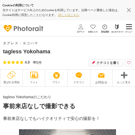
Cookieの利用について
当サイトはサービス向上のためCookieを利用しています。以降ページ遷移した場合は、
Cookie利用に同意したことになります。
詳しくはこちら
タグレス・ヨコハマ
tagless Yokohama
4.9
5
件
クチコミを書く
選ばれる理由
フォト
プラン
クチコミ
お問合せ
もっと見る
撮影レポート
フォトグラファー
tagless Yokohamaのこだわり
事前来店なしで撮影できる
衣装
ムービー
オプション
ブログ
事前来店なしでもハイクオリティで安心の撮影を！
アクセス/TEL
スタジオトップ