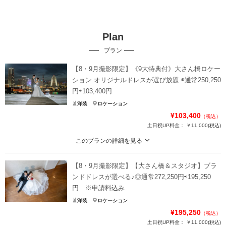
Plan
プラン
【8・9月撮影限定】《9大特典付》大さん橋ロケー
ション オリジナルドレスが選び放題 ◉通常250,250
円⇨103,400円
洋装
ロケーション
¥103,400
（税込）
土日祝UP料金：
￥11,000
(税込)
このプランの詳細を見る
刻一刻と表情を変える空のグラデーション。美しい夕景や夜景など、大さん橋
でお好みの時間帯をセレクトできます。 ◆カット数：160
【8・9月撮影限定】【大さん橋＆スタジオ】ブラ
【特典】①ウェルカムボード半額 ②ハイクオリティレタッチ希望枚数半額 ③2
ンドドレスが選べる♪◎通常272,250円⇨195,250
着目オリジナルドレス半額 ④ヘアメイクチェンジ半額 ⑤アルバム半額⑥追加カ
円 ※申請料込み
ット数半額 ⑦撮影延長料半額 ⑧ハイクオリティレタッチ10枚 ⑨リフレクショ
洋装
ロケーション
ン1枚
¥195,250
（税込）
土日祝UP料金：
￥11,000
(税込)