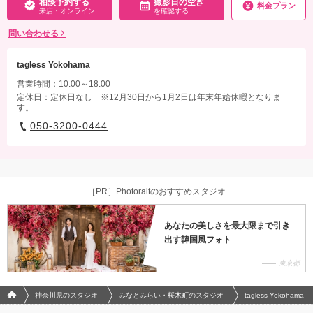
相談予約する
撮影日の空き
料金プラン
来店・オンライン
を確認する
相談予約する
撮影日の空き
来店・オンライン
を確認する
問い合わせる
tagless Yokohama
営業時間：10:00～18:00
定休日：定休日なし ※12月30日から1月2日は年末年始休暇となりま
す。
050-3200-0444
［PR］Photoraitのおすすめスタジオ
あなたの美しさを最大限まで引き
出す韓国風フォト
東京都
フォトウエディング/結婚写真のPhotorait ホーム
神奈川県のスタジオ
みなとみらい・桜木町のスタジオ
tagless Yokohama