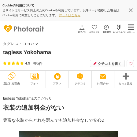
Cookieの利用について
当サイトはサービス向上のためCookieを利用しています。以降ページ遷移した場合は、
Cookie利用に同意したことになります。
詳しくはこちら
タグレス・ヨコハマ
tagless Yokohama
4.9
5
件
クチコミを書く
選ばれる理由
フォト
プラン
クチコミ
お問合せ
もっと見る
撮影レポート
フォトグラファー
tagless Yokohamaのこだわり
衣装の追加料金がない
衣装
ムービー
オプション
ブログ
豊富な衣装からどれを選んでも追加料金なしで安心♬
アクセス/TEL
スタジオトップ