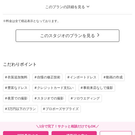
※申請料込み
このプランの詳細を見る
プラン詳細
ドラマチックな大さん橋ロケと、光が美しく計算されたスタジオ撮影。おふた
りの多彩な表情を引き出します
※料金は全て税込表示となっております。
撮影料
新婦衣装1着
新郎衣装1着
特典：①ウェルカムボード半額②ハイクオリティレタッチ希望枚数半額③ヘア
着付け
ヘアメイク
小物一式
メイクチェンジ半額
このスタジオのプランを見る
アルバム
データ 160カット
台紙付写真
※KIYOKO HATA、ISAMU MORITAなどのブランドドレスが選び放題（要事前予
約）
衣装追加
会食
挙式
家族と撮影
家族用衣装レンタル
ペットと撮影
プラン詳細
こだわりポイント
その他含むもの
撮影料
新婦衣装1着
新郎衣装1着
ドレス／タキシード／ワイシャツ&タイ／靴／ブーケ&ブートニア／ロングベール／
着付け
ヘアメイク
小物一式
衣装追加無料
自慢の修正技術
インポートドレス
動画の作成
着付け／新婦ヘアメイク／アテンドスタッフ／写真クオリティ補正／撮影カットリク
アルバム
データ 120カット
台紙付写真
エスト／悪天候時の日程変更料
豊富なドレス
クレジットカード支払い
事前来店なしで撮影
衣装追加
会食
挙式
相談予約する
撮影日の空き
夜景での撮影
スタジオでの撮影
ソロウエディング
家族と撮影
家族用衣装レンタル
ペットと撮影
来店・オンライン
を確認する
3万円以下のプラン
プロポーズサプライズ
その他含むもの
ドレス／タキシード／ワイシャツ&タイ／靴／ブーケ&ブートニア／ロングベール／
着付け／新婦ヘアメイク／アテンドスタッフ／写真クオリティ補正／撮影カットリク
＼1分で完了！サクッと相談だけでもOK／
エスト／悪天候時の日程変更料