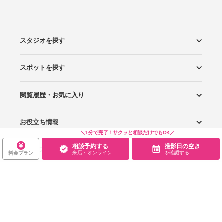
スタジオを探す
スポットを探す
エリアから探す
こだわりから探す
NEW PHOTO STYLE
プランから探す
フォトタイプ診断
フォトグラファーから探す
国内リゾートから探す
閲覧履歴・お気に入り
ロケーションから探す
スタジオから探す
お役立ち情報
閲覧スタジオ
お気に入り
＼1分で完了！サクッと相談だけでもOK／
相談予約する
撮影日の空き
サービス・会社
Wedding Photo マガジン
はじめてガイド
来店・オンライン
を確認する
料金プラン
規約・ヘルプ
Photoraitとは
スタジオの掲載について
お問い合わせ
運営会社
サイトマップ
グループサイト
プライバシーポリシー
利用規約
ヘルプ