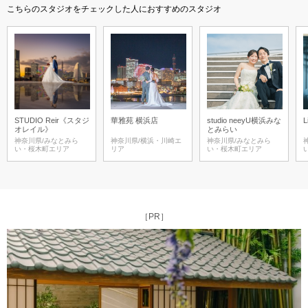
こちらのスタジオをチェックした人におすすめのスタジオ
STUDIO Reir《スタジ
華雅苑 横浜店
studio neeyU横浜みな
L
オレイル》
とみらい
神奈川県/みなとみら
神奈川県/横浜・川崎エ
神奈川県/みなとみら
い・桜木町エリア
リア
い・桜木町エリア
［PR］