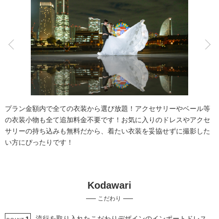
こだわりポイント
衣装追加無料
自慢の修正技術
プラン金額内で全ての衣装から選び放題！アクセサリーやベール等
の衣装小物も全て追加料金不要です！お気に入りのドレスやアクセ
サリーの持ち込みも無料だから、着たい衣装を妥協せずに撮影した
い方にぴったりです！
インポートドレス
動画の作成
Kodawari
豊富なドレス
クレジットカード支払い
事前来店なしで撮影
こだわり
夜景での撮影
スタジオでの撮影
ソロウエディング
3万円以下のプラン
プロポーズサプライズ
流行を取り入れたこだわりデザインのインポートドレス