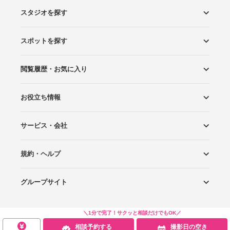
スタジオを探す
スポットを探す
エリアから探す
こだわりから探す
NEW PHOTO STYLE
プランから探す
フォトタイプ診断
フォトグラファーから探す
国内リゾートから探す
閲覧履歴・お気に入り
ロケーションから探す
スタジオから探す
お役立ち情報
閲覧スタジオ
お気に入り
サービス・会社
Wedding Photo マガジン
はじめてガイド
規約・ヘルプ
Photoraitとは
スタジオの掲載について
お問い合わせ
運営会社
サイトマップ
グループサイト
プライバシーポリシー
利用規約
ヘルプ
Wedding Park
Wedding Park 海外
Ringraph
＼1分で完了！サクッと相談だけでもOK／
相談予約する
撮影日の空き
Copyright
©
WEDDING PARK CO.,LTD.