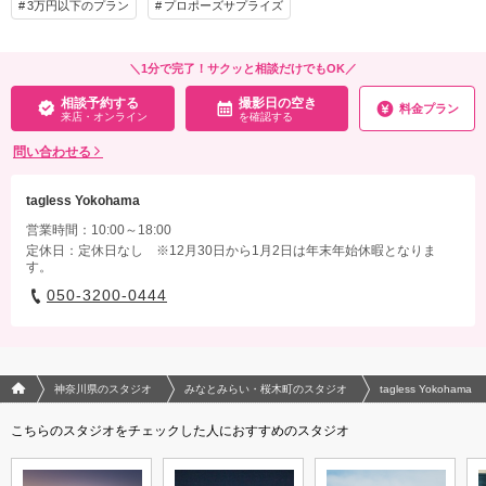
3万円以下のプラン
プロポーズサプライズ
その他含むもの
ドレス／タキシード／ワイシャツ&タイ／靴／ブーケ&ブートニア／ロングベール／
＼1分で完了！サクッと相談だけでもOK／
着付け／新婦ヘアメイク／アテンドスタッフ／写真クオリティ補正／撮影カットリク
相談予約する
撮影日の空き
エスト／悪天候時の日程変更料
料金プラン
来店・オンライン
を確認する
相談予約する
撮影日の空き
問い合わせる
来店・オンライン
を確認する
tagless Yokohama
営業時間：10:00～18:00
定休日：定休日なし ※12月30日から1月2日は年末年始休暇となりま
す。
050-3200-0444
フォトウエディング/結婚写真のPhotorait ホーム
神奈川県のスタジオ
みなとみらい・桜木町のスタジオ
tagless Yokohama
こちらのスタジオをチェックした人におすすめのスタジオ