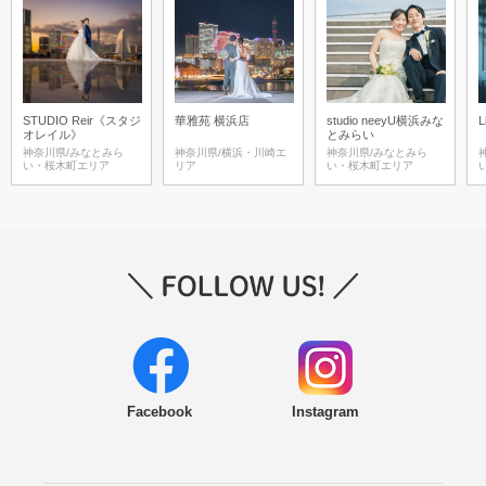
STUDIO Reir《スタジ
華雅苑 横浜店
studio neeyU横浜みな
L
オレイル》
とみらい
神奈川県/みなとみら
神奈川県/横浜・川崎エ
神奈川県/みなとみら
い・桜木町エリア
リア
い・桜木町エリア
Facebook
Instagram