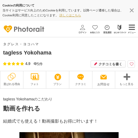
Cookieの利用について
当サイトはサービス向上のためCookieを利用しています。以降ページ遷移した場合は、
Cookie利用に同意したことになります。
詳しくはこちら
タグレス・ヨコハマ
tagless Yokohama
4.9
5
件
クチコミを書く
選ばれる理由
フォト
プラン
クチコミ
お問合せ
もっと見る
撮影レポート
フォトグラファー
tagless Yokohamaのこだわり
動画を作れる
衣装
ムービー
オプション
ブログ
結婚式でも使える！動画撮影もお得に叶います！
アクセス/TEL
スタジオトップ