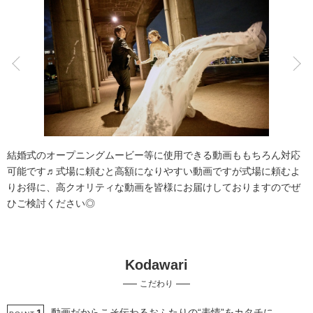
こだわりポイント
衣装追加無料
自慢の修正技術
結婚式のオープニングムービー等に使用できる動画ももちろん対応
可能です♬式場に頼むと高額になりやすい動画ですが式場に頼むよ
りお得に、高クオリティな動画を皆様にお届けしておりますのでぜ
ひご検討ください◎
インポートドレス
動画の作成
Kodawari
豊富なドレス
クレジットカード支払い
事前来店なしで撮影
こだわり
夜景での撮影
スタジオでの撮影
ソロウエディング
3万円以下のプラン
プロポーズサプライズ
動画だからこそ伝わるおふたりの“表情”をカタチに。