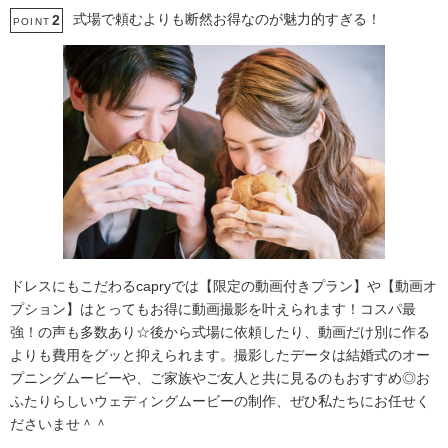
式場で頼むよりも断然お得なのが魅力的すぎる！
2
POINT
ドレスにもこだわるcapryでは【限定の動画付きプラン】や【動画オ
プション】はとってもお得に動画撮影を叶えられます！コスパ最
強！の声も多数あり☆後から式場に依頼したり、動画だけ別に作る
よりも費用をグッと抑えられます。撮影したデータは結婚式のオー
プニングムービーや、ご家族やご友人と共に見るのもおすすめ◎お
ふたりらしいウェディングムービーの制作、ぜひ私たちにお任せく
ださいませ＾＾