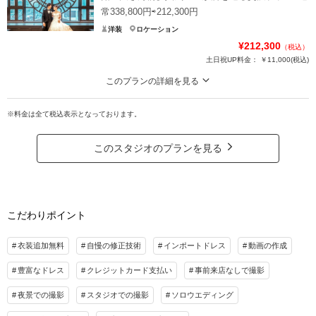
着目オリジナルドレス半額 ④ヘアメイクチェンジ半額 ⑤アルバム半額⑥追加カ
常338,800円⇨212,300円
ット数半額 ⑦撮影延長料半額 ⑧ハイクオリティレタッチ10枚 ⑨リフレクショ
洋装
ロケーション
ン1枚
¥212,300
（税込）
土日祝UP料金：
￥11,000
(税込)
※申請料込み
このプランの詳細を見る
プラン詳細
ハイクオリティレタッチ10枚＆リフレクション1枚付き
※料金は全て税込表示となっております。
【特典】①ウェルカムボード半額 ②ハイクオリティレタッチ希望枚数半額 ③2
撮影料
新婦衣装1着
新郎衣装1着
着目オリジナルドレス半額 ④ヘアメイクチェンジ半額 ⑤アルバム半額
着付け
ヘアメイク
小物一式
このスタジオのプランを見る
アルバム
データ 160カット
台紙付写真
※追加料金の心配なし。こだわりのtaglessオリジナルドレスが完全フリーチョ
イス
衣装追加
会食
挙式
※申請料込
家族と撮影
家族用衣装レンタル
ペットと撮影
こだわりポイント
プラン詳細
その他含むもの
撮影料
新婦衣装1着
新郎衣装1着
ドレス／タキシード／ワイシャツ&タイ／靴／ブーケ&ブートニア／ロングベール／
衣装追加無料
自慢の修正技術
インポートドレス
動画の作成
着付け／新婦ヘアメイク／アテンドスタッフ／写真クオリティ補正／撮影カットリク
着付け
ヘアメイク
小物一式
エスト／悪天候時の日程変更料
豊富なドレス
クレジットカード支払い
事前来店なしで撮影
アルバム
データ 160カット
台紙付写真
相談予約する
撮影日の空き
衣装追加
会食
挙式
夜景での撮影
スタジオでの撮影
ソロウエディング
来店・オンライン
を確認する
家族と撮影
家族用衣装レンタル
ペットと撮影