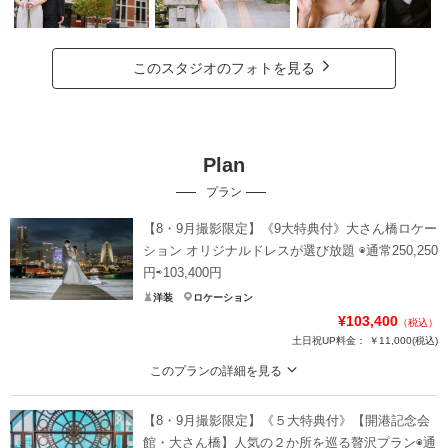
このスタジオのフォトを見る
Plan
プラン
【8・9月撮影限定】《9大特典付》大さん橋ロケー
ション オリジナルドレスが選び放題 ◉通常250,250
円⇨103,400円
洋装
ロケーション
¥103,400
（税込）
土日祝UP料金：
￥11,000
(税込)
このプランの詳細を見る
刻一刻と表情を変える空のグラデーション。美しい夕景や夜景など、大さん橋
でお好みの時間帯をセレクトできます。 ◆カット数：160
【8・9月撮影限定】《５大特典付》【開港記念会
【特典】①ウェルカムボード半額 ②ハイクオリティレタッチ希望枚数半額 ③2
館・大さん橋】人気の２か所を巡る贅沢プラン◉通