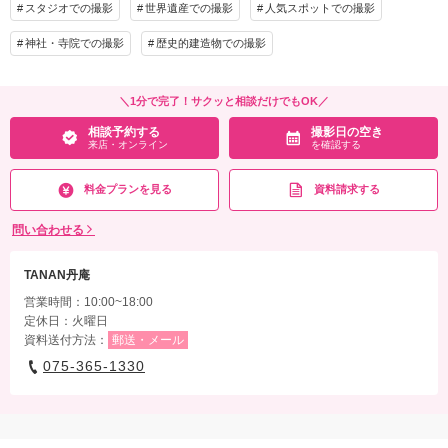
スタジオでの撮影
世界遺産での撮影
人気スポットでの撮影
神社・寺院での撮影
歴史的建造物での撮影
＼1分で完了！サクッと相談だけでもOK／
相談予約する
撮影日の空き
来店・オンライン
を確認する
料金プランを見る
資料請求する
問い合わせる
TANAN丹庵
営業時間：10:00~18:00
定休日：火曜日
資料送付方法：
郵送・メール
075-365-1330