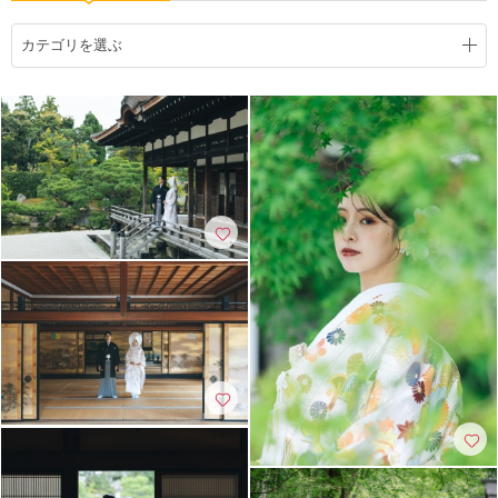
こだわりポイント
カテゴリを選ぶ
豊富な白無垢
豊富な色打掛・着物
結婚式当日の撮影
家族・友人と撮影
ペットと撮影
フォト＋会食
挙式フォト
スタジオでの撮影
世界遺産での撮影
人気スポットでの撮影
神社・寺院での撮影
歴史的建造物での撮影