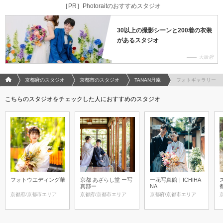
［PR］Photoraitのおすすめスタジオ
30以上の撮影シーンと200着の衣装
があるスタジオ
大阪府
フォトウエディング/結婚写真のPhotorait ホーム
京都府のスタジオ
京都市のスタジオ
TANAN丹庵
フォトギャラリー
こちらのスタジオをチェックした人におすすめのスタジオ
フォトウエディング華
京都 あざらし堂 ー写
一花写真館｜ICHIHA
真部ー
NA
京都府/京都市エリア
京都府/京都市エリア
京都府/京都市エリア