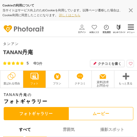
Cookieの利用について
当サイトはサービス向上のためCookieを利用しています。以降ページ遷移した場合は、
Cookie利用に同意したことになります。
詳しくはこちら
タンアン
TANAN丹庵
5
3
件
クチコミを書く
資料請求
選ばれる理由
フォト
プラン
クチコミ
もっと見る
お問合せ
撮影レポート
フォトグラファー
TANAN丹庵の
フォトギャラリー
衣装
ムービー
フォトギャラリー
ムービー
オプション
ブログ
すべて
雰囲気
撮影スポット
アクセス/TEL
スタジオトップ