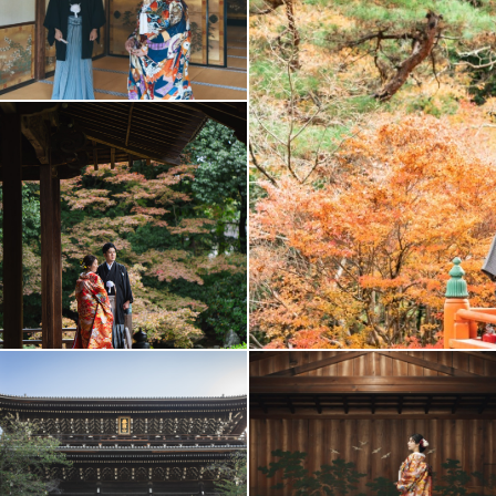
アクセス/TEL
スタジオトップ
こだわりポイント
豊富な白無垢
豊富な色打掛・着物
結婚式当日の撮影
家族・友人と撮影
ペットと撮影
フォト＋会食
挙式フォト
スタジオでの撮影
世界遺産での撮影
人気スポットでの撮影
神社・寺院での撮影