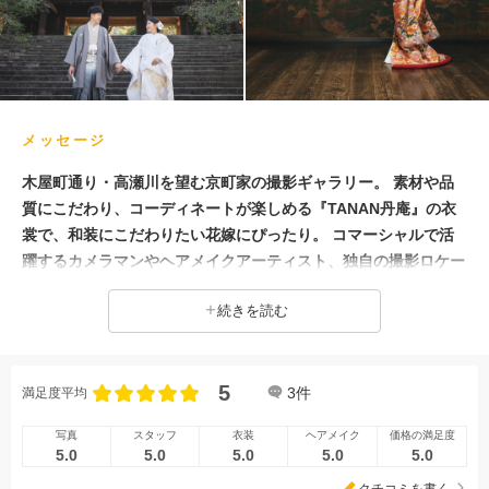
歴史的建造物での撮影
メッセージ
木屋町通り・高瀬川を望む京町家の撮影ギャラリー。 素材や品
質にこだわり、コーディネートが楽しめる『TANAN丹庵』の衣
裳で、和装にこだわりたい花嫁にぴったり。 コマーシャルで活
躍するカメラマンやヘアメイクアーティスト、独自の撮影ロケー
ションなどオプションで自由に選択できます。
続きを読む
5
3
件
満足度平均
写真
スタッフ
衣装
ヘアメイク
価格の満足度
5.0
5.0
5.0
5.0
5.0
クチコミを書く