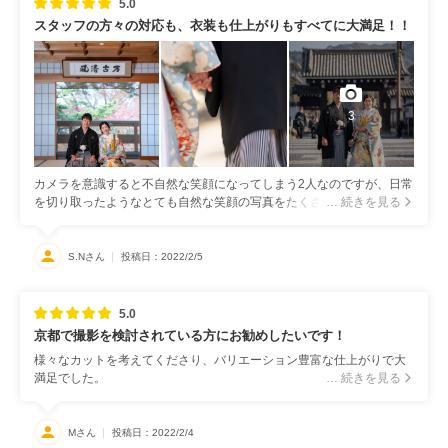
5.0
スタッフの方々の対応も、衣装も仕上がりもすべてに大満足！！
3
カメラを意識すると不自然な笑顔になってしまう2人なのですが、日常
を切り取ったようなとても自然な笑顔の写真をたくさん撮影してくだ
… 続きを見る
さいました。どんな写真を撮りたいか、どんなポーズで撮影したい
か、あまり希望がなかったのですが、年賀状にも使用できるような凛
とした写真はもちろんのこと、陽だまりの中のようなとても暖かい写
S.Nさん
投稿日：2022/2/5
真、その場その場のロケーションの雰囲気に合った写真など、様々な
角度から撮ってくださいました。イメージしていたものの何倍も素晴
らしい写真が仕上がり、本当にお願いしてよかったと思いました。
5.0
京都で撮影を検討されている方にお勧めしたいです！
様々なカットを考えてくださり、バリエーション豊富な仕上がりで大
満足でした。
… 続きを見る
Mさん
投稿日：2022/2/4