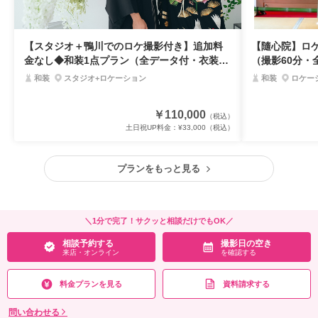
【スタジオ＋鴨川でのロケ撮影付き】追加料
【隨心院】ロ
金なし◆和装1点プラン（全データ付・衣装30
（撮影60分・
着プラン内・事前試着orオンライン相談可）
内・事前試着o
和装
スタジオ+ロケーション
和装
ロケー
￥110,000
（税込）
土日祝UP料金：
¥33,000
（税込）
プランをもっと見る
＼1分で完了！サクッと相談だけでもOK／
相談予約する
撮影日の空き
来店・オンライン
を確認する
料金プランを見る
資料請求する
問い合わせる