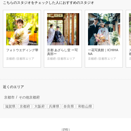
こちらのスタジオをチェックした人におすすめのスタジオ
フォトウエディング華
京都 あざらし堂 ー写
一花写真館｜ICHIHA
真部ー
NA
京都府 /京都市エリア
京都府 /京都市エリア
京都府 /京都市エリア
近くのエリア
京都市
その他京都府
滋賀県
京都府
大阪府
兵庫県
奈良県
和歌山県
［PR］