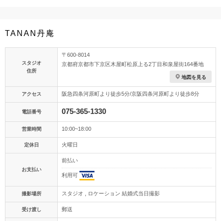
TANAN丹庵
〒600-8014
スタジオ
京都府京都市下京区木屋町松原上る2丁目和泉屋街164番地
住所
地図を見る
阪急四条河原町より徒歩5分/京阪四条河原町より徒歩8分
アクセス
075-365-1330
電話番号
10:00~18:00
営業時間
火曜日
定休日
前払い
お支払い
利用可
スタジオ , ロケーション 結婚式当日撮影
撮影場所
郵送
受け渡し