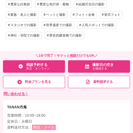
豊富な白無垢
豊富な色打掛・着物
結婚式当日の撮影
家族・友人と撮影
ペットと撮影
フォト＋会食
挙式フォト
スタジオでの撮影
世界遺産での撮影
人気スポットでの撮影
神社・寺院での撮影
歴史的建造物での撮影
＼1分で完了！サクッと相談だけでもOK／
相談予約する
撮影日の空き
来店・オンライン
を確認する
料金プランを見る
資料請求する
問い合わせる
TANAN丹庵
営業時間：10:00~18:00
定休日：火曜日
資料送付方法：
郵送・メール