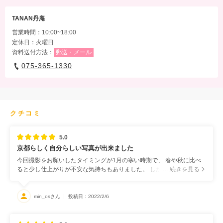
TANAN丹庵
営業時間：10:00~18:00
定休日：火曜日
資料送付方法：
郵送・メール
075-365-1330
クチコミ
5.0
京都らしく自分らしい写真が出来ました
今回撮影をお願いしたタイミングが1月の寒い時期で、 春や秋に比べ
ると少し仕上がりが不安な気持ちもありました。 しかし、当日はまさ
… 続きを見る
かの大雪の中で撮影になり、逆に美しい雪景色での撮影で、 大変素晴
らしい仕上がりになりました。 長年京都に住んでてもこんなに美しい
雪景色の清水寺を拝見したのが初めてで、撮影以前に貴重な思い出に
min_osさん
投稿日：2022/2/6
なりました。 すごく表情も自然体な感じで撮影いただけたので、LST
さまにお願いして大変満足しております。