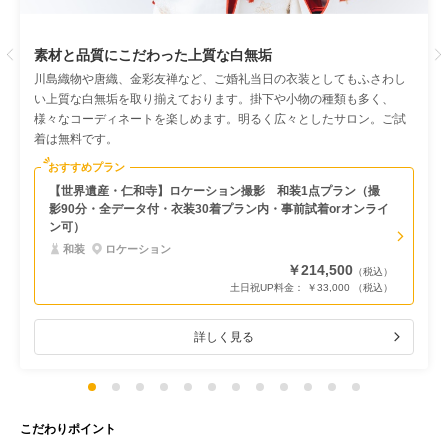
Previous
素材と品質にこだわった上質な白無垢
川島織物や唐織、金彩友禅など、ご婚礼当日の衣装としてもふさわし
い上質な白無垢を取り揃えております。掛下や小物の種類も多く、
様々なコーディネートを楽しめます。明るく広々としたサロン。ご試
着は無料です。
おすすめプラン
【世界遺産・仁和寺】ロケーション撮影 和装1点プラン（撮
影90分・全データ付・衣装30着プラン内・事前試着orオンライ
ン可）
和装
ロケーション
￥214,500
（税込）
土日祝UP料金： ￥33,000 （税込）
詳しく見る
こだわりポイント