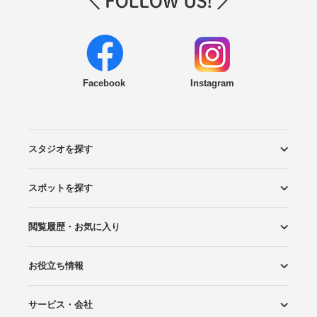
Facebook
Instagram
スタジオを探す
スポットを探す
エリアから探す
こだわりから探す
NEW PHOTO STYLE
プランから探す
フォトタイプ診断
フォトグラファーから探す
国内リゾートから探す
閲覧履歴・お気に入り
ロケーションから探す
スタジオから探す
お役立ち情報
閲覧スタジオ
お気に入り
サービス・会社
Wedding Photo マガジン
はじめてガイド