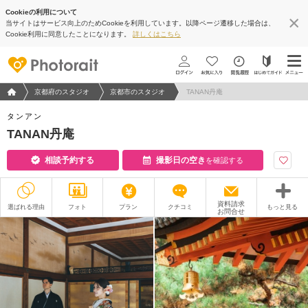
Cookieの利用について
当サイトはサービス向上のためCookieを利用しています。以降ページ遷移した場合は、
Cookie利用に同意したことになります。
詳しくはこちら
フォトウエディング/結婚写真のPhotorait ホーム
京都府のスタジオ
京都市のスタジオ
TANAN丹庵
タンアン
TANAN丹庵
相談予約する
撮影日の空き
を確認する
資料請求
選ばれる理由
フォト
プラン
クチコミ
もっと見る
お問合せ
撮影レポート
フォトグラファー
衣装
ムービー
オプション
ブログ