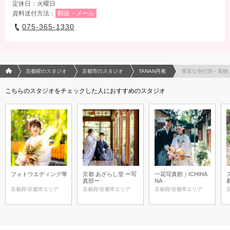
定休日：火曜日
資料送付方法：
郵送・メール
075-365-1330
フォトウエディング/結婚写真のPhotorait ホーム
京都府のスタジオ
京都市のスタジオ
TANAN丹庵
豊富な色打掛・着物
こちらのスタジオをチェックした人におすすめのスタジオ
フォトウエディング華
京都 あざらし堂 ー写
一花写真館｜ICHIHA
真部ー
NA
京都府/京都市エリア
京都府/京都市エリア
京都府/京都市エリア