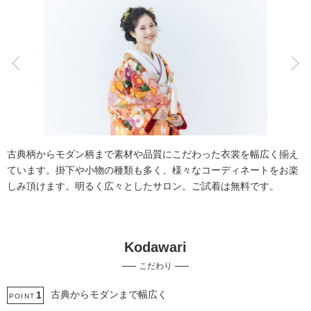
こだわりポイント
豊富な白無垢
豊富な色打掛・着物
古典柄からモダン柄まで素材や品質にこだわった衣裳を幅広く揃え
ています。掛下や小物の種類も多く、様々なコーディネートをお楽
しみ頂けます。明るく広々としたサロン。ご試着は無料です。
Kodawari
結婚式当日の撮影
家族・友人と撮影
こだわり
ペットと撮影
フォト＋会食
挙式フォト
スタジオでの撮影
世界遺産での撮影
人気スポットでの撮影
神社・寺院での撮影
古典からモダンまで幅広く
1
POINT
歴史的建造物での撮影