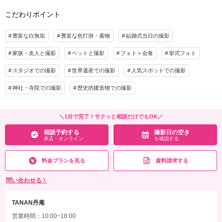
ロケーション撮影の場合、施設料・移動費は別途費用となります。
こだわりポイント
着付け
ヘアメイク
小物一式
相談予約する
撮影日の空き
来店・オンライン
を確認する
アルバム
データ 150カット
台紙付写真
豊富な白無垢
豊富な色打掛・着物
結婚式当日の撮影
衣装追加
会食
挙式
家族・友人と撮影
ペットと撮影
フォト＋会食
挙式フォト
家族と撮影
家族用衣装レンタル
ペットと撮影
スタジオでの撮影
世界遺産での撮影
人気スポットでの撮影
その他含むもの
ロケーション撮影の場合、施設料・移動費は別途費用となります。
神社・寺院での撮影
歴史的建造物での撮影
相談予約する
撮影日の空き
来店・オンライン
を確認する
＼1分で完了！サクッと相談だけでもOK／
相談予約する
撮影日の空き
来店・オンライン
を確認する
料金プランを見る
資料請求する
問い合わせる
TANAN丹庵
営業時間：10:00~18:00