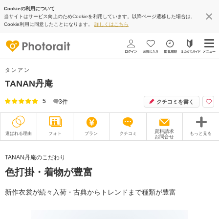
Cookieの利用について
当サイトはサービス向上のためCookieを利用しています。以降ページ遷移した場合は、
Cookie利用に同意したことになります。
詳しくはこちら
タンアン
TANAN丹庵
5
3
件
クチコミを書く
資料請求
選ばれる理由
フォト
プラン
クチコミ
もっと見る
お問合せ
撮影レポート
フォトグラファー
TANAN丹庵のこだわり
色打掛・着物が豊富
衣装
ムービー
オプション
ブログ
新作衣裳が続々入荷・古典からトレンドまで種類が豊富
アクセス/TEL
スタジオトップ