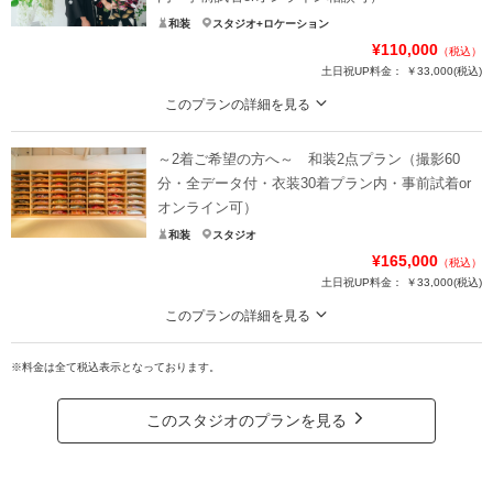
和装
スタジオ+ロケーション
¥110,000
（税込）
土日祝UP料金：
￥33,000
(税込)
このプランの詳細を見る
阪急「京都河原町駅」から徒歩5分！京町家ギャラリーでの撮影
～2着ご希望の方へ～ 和装2点プラン（撮影60
繁華街から少し離れた静かな木屋町通り。
高瀬川を面する、京町家サロン SEN PHOTOGRAPHY によるギャラリー撮影で
分・全データ付・衣装30着プラン内・事前試着or
す。
オンライン可）
鴨川まで徒歩移動が可能なので、追加料金なしで鴨川での撮影も叶います。
和装
スタジオ
¥165,000
（税込）
プラン詳細
土日祝UP料金：
￥33,000
(税込)
撮影料
新婦衣装1着
新郎衣装1着
このプランの詳細を見る
着付け
ヘアメイク
小物一式
白無垢・色打掛どちらもお召しになりたい花嫁様へ
アルバム
データ 150カット
台紙付写真
※料金は全て税込表示となっております。
お色直し代も含まれるお得なプランです。
＋施設料・移動費で、ロケーション撮影へのアレンジも可能です。
衣装追加
会食
挙式
ロケ地に合わせて撮影時間の延長を推奨します。
このスタジオのプランを見る
家族と撮影
家族用衣装レンタル
ペットと撮影
プラン詳細
その他含むもの
撮影料
新婦衣装2着
新郎衣装1着