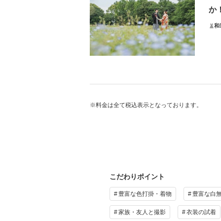
か
★特
平日
和
土日
土日
※紹
プ
髪
（
※料金は全て税込表示となっております。
お写
★特
平日
土日
そ
※紹
撮影
こだわりポイント
（※
プ
豊富な色打掛・着物
豊富な白
家族・友人と撮影
衣装の試着