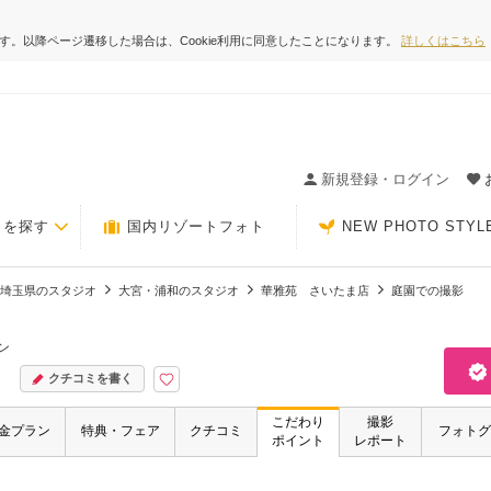
ます。以降ページ遷移した場合は、Cookie利用に同意したことになります。
詳しくはこちら
ィングの決め手が見つかるクチコミサイト-Photorait
新規登録・ログイン
トを探す
国内リゾートフォト
NEW PHOTO STYL
埼玉県のスタジオ
大宮・浦和のスタジオ
華雅苑 さいたま店
庭園での撮影
ン
クチコミを書く
こだわり
撮影
金プラン
特典・フェア
クチコミ
フォトグ
ポイント
レポート