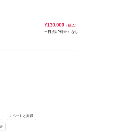
¥130,000
（税込）
土日祝UP料金：
なし
着付け・ヘアメイク込）新郎様：和装一着
け
ヘアメイク
写真
衣装追加
レンタル
ペットと撮影
ーケ・撮影小物・髪飾り・美容同行・撮影アイテム
ペットと撮影
け
ヘアメイク
資料請求
認する
金