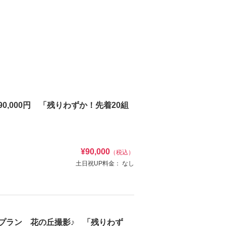
0,000円 「残りわずか！先着20組
¥90,000
（税込）
土日祝UP料金：
なし
着付け・ヘアメイク込）新郎様：和装一着
洋弐点プラン 花の丘撮影♪ 「残りわず