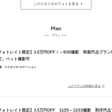
このスタジオのフォトを見る
Plan
プラン
フォトレイト限定】3.0万円OFF！～9/30撮影 和装弐点プラン9
定」ペット撮影可
装
スタジオ+ロケーション
このプランの詳細を見る
飾り・撮影小物・ブーケ・肌着・足袋無料貸出！ 新婦様：和装二着（
着付け込）
真データ130カット
フォトレイト限定】3.5万円OFF 11/25～12/15撮影 和