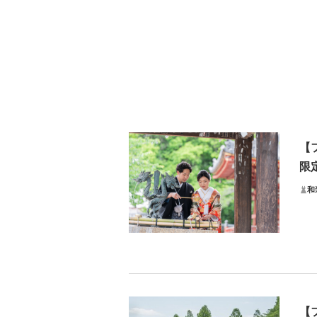
【
限
和
髪
（
お写
【