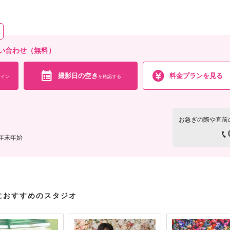
小物一式
アルバム
データ 210カット
台紙付
会食
挙式
家族と撮影
家族用衣装
の他含むもの
い合わせ（無料）
データ（トリミング・色味補正済み・5日以内に納品可能）・撮影場所までの移動費用・ブ
持込OK）・肌着・ドレスインナー等の衣裳小物
撮影日の空き
料金プランを見る
イン
を確認する
相談予約する
撮影日の空き
を確
来店・オンライン
お急ぎの際や直前
、年末年始
におすすめのスタジオ