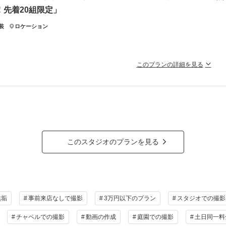
！先着20組限定」
典付き
撮影の場合：ウェルカムボードプレゼント
装
ロケーション
祝撮影の場合：土日祝料金無料（6/1～8/31まで）
祝撮影（9月から）：22,000円→11,000円（9/1～9/30まで）
介割と併用不可
このプランの詳細を見る
ラン詳細
飾り・撮影小物・ブーケ・肌着・足袋無料貸出！ 新婦様：和装一着（
着付け込）
撮影料
新婦衣装2着
新郎衣装1着
着付
真データ210カット
小物一式
アルバム
データ 230カット
台紙付
典付き
撮影の場合：ウェルカムボードプレゼント
会食
挙式
家族と撮影
家族用衣装
このスタジオのプランを見る
祝撮影（9月から）：22,000円→11,000円
の他含むもの
介割と併用不可
データ（トリミング・色味補正済み・5日以内に納品可能）・撮影場所までの移動費用・ブ
持込OK）・肌着・ドレスインナー等の衣裳小物
ラン詳細
無垢
事前来店なしで撮影
3万円以下のプラン
スタジオでの撮影
相談予約する
撮影料
新婦衣装1着
新郎衣装1着
着付
撮影日の空き
を確
来店・オンライン
チャペルでの撮影
動画の作成
庭園での撮影
土日同一料