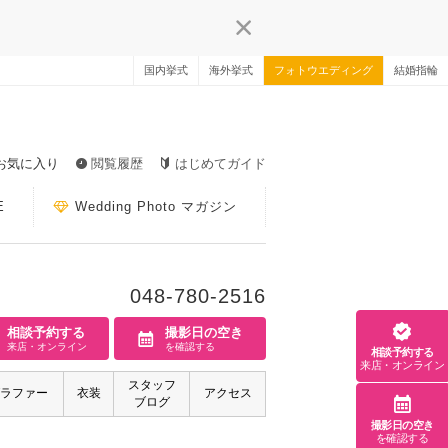
国内挙式
海外挙式
フォトウエディング
結婚指輪
お気に入り
閲覧履歴
はじめてガイド
E
Wedding Photo マガジン
048-780-2516
相談予約する
撮影日の空き
来店・オンライン
を確認する
相談予約する
来店・オンライン
スタッフ
ラファー
衣装
アクセス
ブログ
撮影日の空き
を確認する