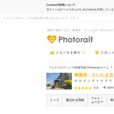
Cookieの利用について
当サイトはサービス向上のためCookieを利用してい
フォトウエディングの決め手が見つかるクチコミサイト
庭園で撮影できる｜華雅苑 さいたま店｜Photorait
-フォトウエデ
スタジオを探す
スポッ
フォトウエディング/結婚写真のPhotorait ホーム
華雅苑 さいたま店
カガエンサイタマテ
4.8
99
件
フォト・
トップ
選ばれる理由
料
ムービー