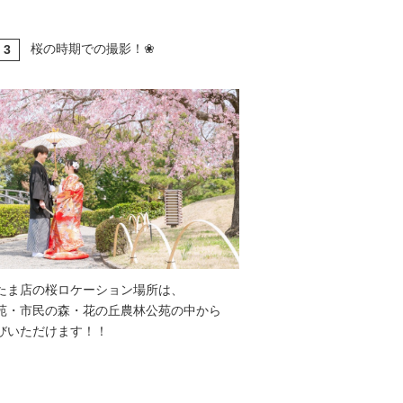
桜の時期での撮影！❀
3
T
たま店の桜ロケーション場所は、
苑・市民の森・花の丘農林公苑の中から
びいただけます！！