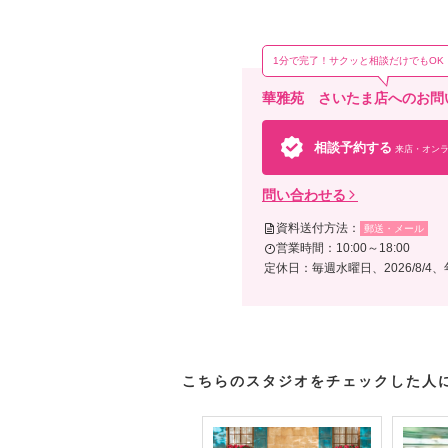
1分で完了！サクッと相談だけでもOK
そ
華雅苑 さいたま店へのお問
撮影
（※
相談予約する
来店・オンラ
問い合わせる
資料送付方法：
郵送・メール
営業時間：10:00～18:00
定休日：毎週水曜日、2026/8/4
こちらのスタジオをチェックした人