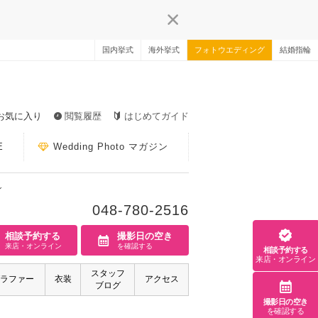
国内挙式
海外挙式
フォトウエディング
結婚指輪
お気に入り
閲覧履歴
はじめてガイド
E
Wedding Photo マガジン
ン
048-780-2516
相談予約する
撮影日の空き
来店・オンライン
を確認する
相談予約する
来店・オンライン
スタッフ
ラファー
衣装
アクセス
ブログ
撮影日の空き
を確認する