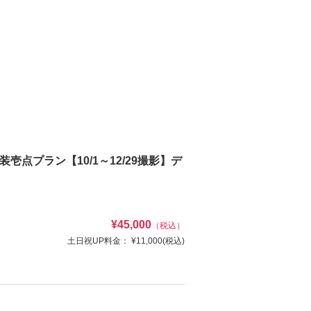
壱点プラン【10/1～12/29撮影】デ
¥45,000
（税込）
土日祝UP料金：
¥11,000
(税込)
一着（着付け・ヘアメイク込）新郎様：和装