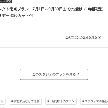
真データ：80カット
torait限定
場所：スタジオ
レクト壱点プラン 7月1日～9月30日までの撮影（10組限
装：ご新郎様ご新婦様 各和装一着
影データ80カット付
婦様のみ メイク込み
典付き
撮影の場合：ウェルカムボードプレゼント
祝撮影（9月から）：22,000円→11,000円
このプランの詳細を見る
介割と併用不可
データ最短3～5営業日納品可能★肌着・足袋・草履・靴・ドレス用イン
リー無料貸出！
ラン詳細
50,000円（税込）→30,000円（税込）
or洋装 セレクト可能！
撮影料
新婦衣装1着
新郎衣装1着
着付
場所：スタジオ
小物一式
アルバム
データ 80カット
台紙付
このスタジオのプランを見る
様：和装or洋装1着（ヘア付き）※メイクは付いておりません。
会食
挙式
家族と撮影
家族用衣装
様：和装or洋装1着
の他含むもの
祝日料金：11,000円
月以降22,000円
データ（トリミング・色味補正済み・5日以内に納品可能）・撮影場所までの移動費用・ブ
無垢
事前来店なしで撮影
3万円以下のプラン
スタジオでの撮影
持込OK）・肌着・ドレスインナー等の衣裳小物
ラン詳細