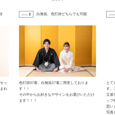
す
白無垢、色打掛どちらでも可能
2
POINT
POIN
セッ
色打掛37着、白無垢17着ご用意しておりま
とて
まれ
す！！
す。
その中からお好きなデザインをお選びいただけ
立派
ます！！！
ッフ
思い
写真