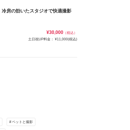
定） 冷房の効いたスタジオで快適撮影
¥30,000
（税込）
土日祝UP料金：
¥11,000
(税込)
ナー・撮影小物・ブーケ・髪飾り・アクセ
け
ヘアメイク
写真
衣装追加
レンタル
ペットと撮影
ーケ・撮影小物・髪飾り・美容同行・撮影アイテム
ペットと撮影