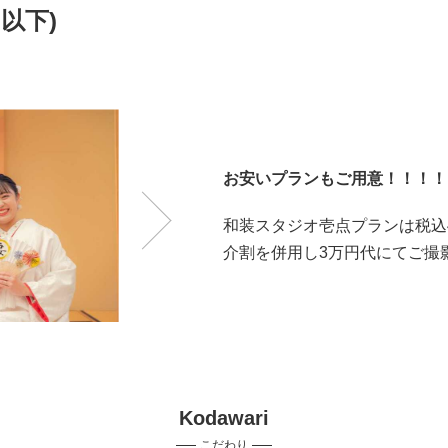
以下)
お安いプランもご用意！！！！
和装スタジオ壱点プランは税込4
介割を併用し3万円代にてご撮
Kodawari
こだわり