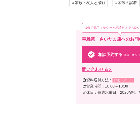
家族・友人と撮影
衣装の試着
1分で完了！サクッと相談だけでもOK
華雅苑 さいたま店へのお問
そ
相談予約する
来店・オンラ
撮影
等の
問い合わせる
資料送付方法：
郵送・メール
営業時間：10:00～18:00
定休日：毎週水曜日、2026/8/4