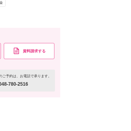
金
資料請求
け
ヘアメイク
認する
写真
衣装追加
レンタル
ペットと撮影
資料請求する
美容同行・撮影アイテム（※持込OK）・肌着・足袋
資料請求
認する
のご予約は、お電話で承ります。
048-780-2516