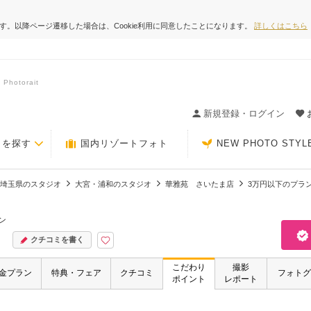
ます。以降ページ遷移した場合は、Cookie利用に同意したことになります。
詳しくはこちら
otorait
ィングの決め手が見つかるクチコミサイト-Photorait
新規登録・ログイン
トを探す
国内リゾートフォト
NEW PHOTO STYL
埼玉県のスタジオ
大宮・浦和のスタジオ
華雅苑 さいたま店
3万円以下のプラ
ン
クチコミを書く
こだわり
撮影
金プラン
特典・フェア
クチコミ
フォトグ
ポイント
レポート