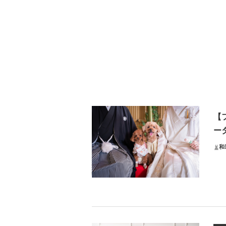
【
ー
和
デ
一