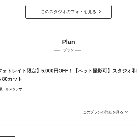
このスタジオのフォトを見る
Plan
プラン
フォトレイト限定】5,000円OFF！【ペット撮影可】スタジオ和装
タ80カット
装
スタジオ
このプランの詳細を見る
ータ3～5日納品/髪飾り・インナー・シューズ無料貸出 新婦様：和装
着（着付け込）