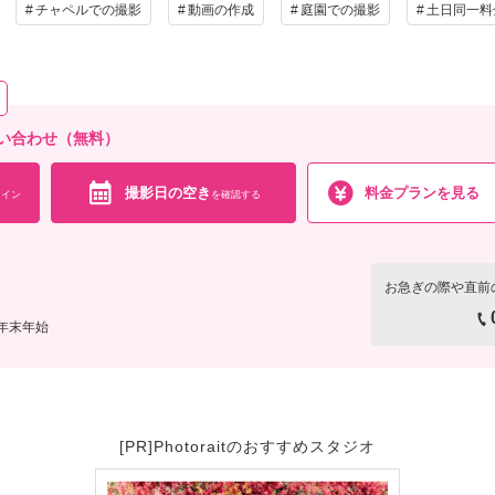
チャペルでの撮影
動画の作成
庭園での撮影
土日同一料
相談予約する
撮影日の空き
撮影料
新婦衣装1着
新郎衣装1着
着付
を確
来店・オンライン
小物一式
アルバム
データ 80カット
台紙付
会食
挙式
家族と撮影
家族用衣装
い合わせ（無料）
の他含むもの
撮影日の空き
料金プランを見る
イン
を確認する
データ（トリミング・色味補正済み・5日以内に納品可能）・ブーケ・撮影小物・髪飾り・
衣裳小物
相談予約する
撮影日の空き
を確
来店・オンライン
お急ぎの際や直前
、年末年始
[PR]Photoraitのおすすめスタジオ