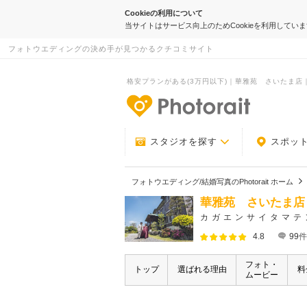
Cookieの利用について
当サイトはサービス向上のためCookieを利用してい
フォトウエディングの決め手が見つかるクチコミサイト
格安プランがある(3万円以下)｜華雅苑 さいたま店｜Ph
-フォトウエデ
スタジオを探す
スポッ
フォトウエディング/結婚写真のPhotorait ホーム
華雅苑 さいたま店
カガエンサイタマテ
4.8
99
件
フォト・
トップ
選ばれる理由
料
ムービー