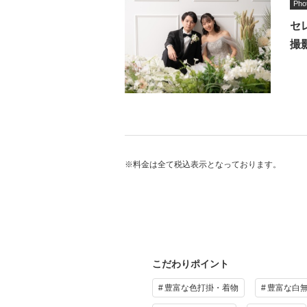
お写
Pho
撮影
セ
お衣
撮
ご新
★特
平日
土日
※紹
★
サ
プ
※料金は全て税込表示となっております。
通常
和装
撮影
新婦
新郎
そ
土日
こだわりポイント
※9
撮影
豊富な色打掛・着物
豊富な白
（※
プ