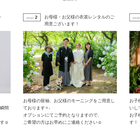
♪
お母様・お父様の衣裳レンタルのご
2
POINT
POIN
用意ございます！
お母様の留袖、お父様のモーニングをご用意し
お子
瞬間
ております✧˖
いし
オプションにてご予約となりますので、
お子
す☺
ご希望の方はお早めにご連絡ください☺
す！