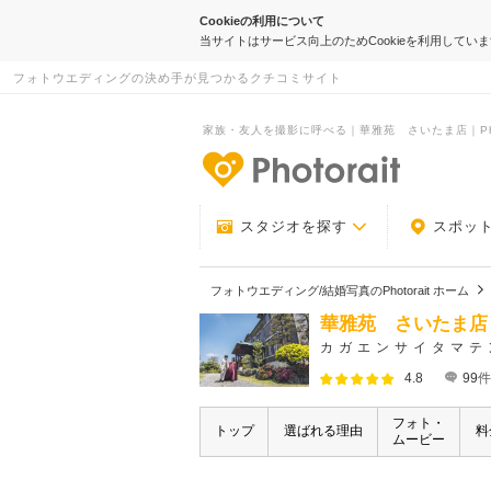
Cookieの利用について
当サイトはサービス向上のためCookieを利用してい
フォトウエディングの決め手が見つかるクチコミサイト
家族・友人を撮影に呼べる｜華雅苑 さいたま店｜Phot
-フォトウエデ
スタジオを探す
スポッ
フォトウエディング/結婚写真のPhotorait ホーム
華雅苑 さいたま店
カガエンサイタマテ
4.8
99
件
フォト・
トップ
選ばれる理由
料
ムービー