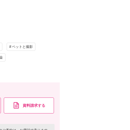
）
け
ヘアメイク
ペットと撮影
写真
衣装追加
金
レンタル
ペットと撮影
ーケ・撮影小物・髪飾り・美容同行・撮影アイテム
資料請求する
資料請求
認する