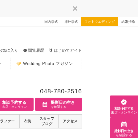
国内挙式
海外挙式
フォトウエディング
結婚指輪
お気に入り
閲覧履歴
はじめてガイド
E
Wedding Photo マガジン
048-780-2516
相談予約する
撮影日の空き
来店・オンライン
を確認する
相談予約する
来店・オンライン
スタッフ
ラファー
衣装
アクセス
ブログ
撮影日の空き
を確認する