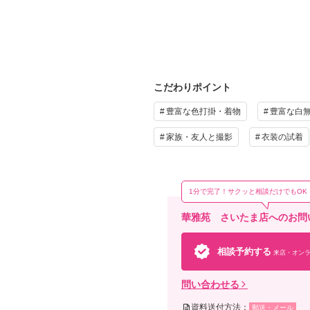
写真
土日
平日
プ
こだわりポイント
豊富な色打掛・着物
豊富な白
家族・友人と撮影
衣装の試着
そ
1分で完了！サクッと相談だけでもOK
撮影
華雅苑 さいたま店へのお問
（※
相談予約する
来店・オンラ
問い合わせる
資料送付方法：
郵送・メール