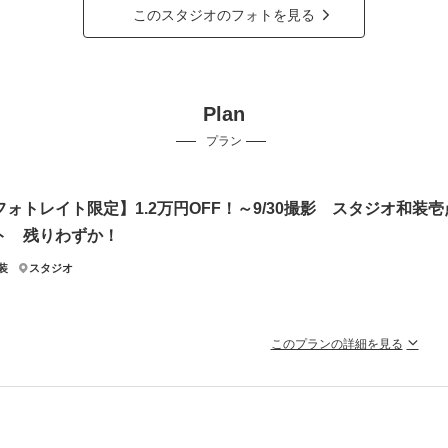
このスタジオのフォトを見る
Plan
プラン
フォトレイト限定】1.2万円OFF！～9/30撮影 スタジオ和装
ト 残りわずか！
装
スタジオ
このプランの詳細を見る
飾り・撮影小物・ブーケ・足袋・シューズ無料貸出！
郎様：紋付き袴
婦様：和装・ヘア・メイク・着付け込