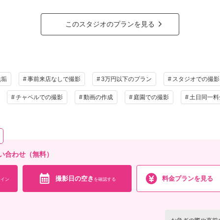
データ80カット
このスタジオのプランを見る
祝撮影の場合→土日祝料金11,000円OFF（適用で～8/31まで無料、9/1～11,000円
撮影の場合→ウェルカムボードプレゼント
ラン詳細
撮影料
新婦衣装1着
新郎衣装1着
着付
無垢
事前来店なしで撮影
3万円以下のプラン
スタジオでの撮影
小物一式
アルバム
データ 80カット
台紙付
チャペルでの撮影
動画の作成
庭園での撮影
土日同一料
会食
挙式
家族と撮影
家族用衣装
の他含むもの
データ（トリミング・色味補正済み・5日以内に納品可能）・撮影場所までの移動費用・ブ
い合わせ（無料）
持込OK）・肌着・ドレスインナー等の衣裳小物
撮影日の空き
料金プランを見る
イン
を確認する
相談予約する
撮影日の空き
を確
来店・オンライン