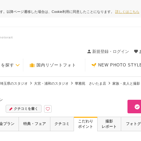
ます。以降ページ遷移した場合は、Cookie利用に同意したことになります。
詳しくはこちら
orait
ィングの決め手が見つかるクチコミサイト-Photorait
新規登録・ログイン
トを探す
国内リゾートフォト
NEW PHOTO STYL
埼玉県のスタジオ
大宮・浦和のスタジオ
華雅苑 さいたま店
家族・友人と撮影
ン
クチコミを書く
こだわり
撮影
金プラン
特典・フェア
クチコミ
フォトグ
ポイント
レポート