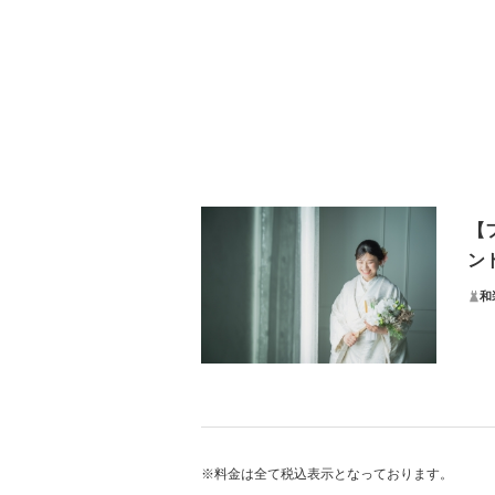
【
ン
和
髪
ご新
ご新
※料金は全て税込表示となっております。