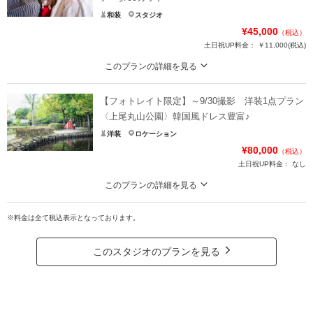
和装
スタジオ
¥45,000
（税込）
土日祝UP料金：
￥11,000
(税込)
このプランの詳細を見る
データ3～5日納品/髪飾り・インナー・シューズ無料貸出 新婦様：和装一着
（着付け・ヘアメイク込）新郎様：和装一着（着付け込）
【フォトレイト限定】～9/30撮影 洋装1点プラン
お写真データ：80カット
〈上尾丸山公園〉韓国風ドレス豊富♪
撮影場所：スタジオ
洋装
ロケーション
お衣装：ご新郎様ご新婦様 各和装一着
¥80,000
（税込）
ご新婦様のみ メイク込み
土日祝UP料金：
なし
★特典付き
このプランの詳細を見る
平日撮影の場合：ウェルカムボードプレゼント
髪飾り・撮影小物・ブーケ・肌着・足袋無料貸出！ 新婦様：洋装１着（着付
土日祝撮影（9月から）：22,000円→11,000円
け・ヘアメイク込み） 新郎様：洋装１着（着付け込み）
※料金は全て税込表示となっております。
お写真データ130カット
※紹介割と併用不可
このスタジオのプランを見る
★特典付き
プラン詳細
平日撮影の場合：ウェルカムボードプレゼント
土日祝撮影の場合：土日祝料金無料（6/1～8/31まで）
撮影料
新婦衣装1着
新郎衣装1着
土日祝撮影（9月から）：22,000円→11,000円（9/1～9/30まで）
着付け
ヘアメイク
小物一式