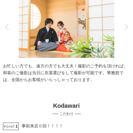
こだわりポイント
豊富な色打掛・着物
豊富な白無垢
お忙しい方でも、遠方の方でも大丈夫！撮影のご予約を頂ければ、
和装のご撮影は当日に衣裳選びをして撮影が可能です。華雅苑で
は、全国からお客様がいらっしゃっております。
Kodawari
事前来店なしで撮影
3万円以下のプラン
こだわり
スタジオでの撮影
ペットと撮影
家族・友人と撮影
衣装の試着
チャペルでの撮影
動画の作成
庭園での撮影
土日同一料金
事前来店０回！！！！
1
POINT