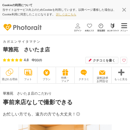
Cookieの利用について
当サイトはサービス向上のためCookieを利用しています。以降ページ遷移した場合は、
Cookie利用に同意したことになります。
詳しくはこちら
カガエンサイタマテン
華雅苑 さいたま店
4.8
99
件
クチコミを書く
特典・
資料請求
選ばれる理由
フォト
プラン
クチコミ
もっと見る
フェア
お問合せ
撮影レポート
フォトグラファー
華雅苑 さいたま店のこだわり
事前来店なしで撮影できる
衣装
ムービー
オプション
ブログ
お忙しい方でも、遠方の方でも大丈夫！◎
アクセス/TEL
スタジオトップ