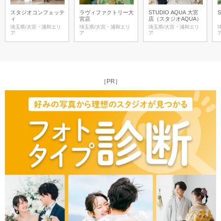
スタジオコンフェッテ
ラヴィファクトリー大
STUDIO AQUA 大宮
S
ィ
宮店
店（スタジオAQUA）
埼玉県/大宮・浦和エリ
埼玉県/大宮・浦和エリ
埼玉県/大宮・浦和エリ
ア
ア
ア
［PR］