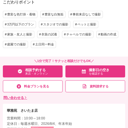
こだわりポイント
アルバム
データ 80カット
台紙付写真
※紹介割と併用不可
衣装追加
会食
挙式
豊富な色打掛・着物
豊富な白無垢
事前来店なしで撮影
プラン詳細
家族と撮影
家族用衣装レンタル
ペットと撮影
3万円以下のプラン
スタジオでの撮影
ペットと撮影
撮影料
新婦衣装1着
新郎衣装1着
その他含むもの
家族・友人と撮影
衣装の試着
チャペルでの撮影
動画の作成
着付け
ヘアメイク
小物一式
撮影データ（トリミング・色味補正済み・5日以内に納品可能）・撮影場所までの移
アルバム
データ 130カット
台紙付写真
庭園での撮影
土日同一料金
動費用・ブーケ・撮影小物・髪飾り・美容同行・撮影アイテム（※持込OK）・肌
着・ドレスインナー等の衣裳小物
衣装追加
会食
挙式
家族と撮影
家族用衣装レンタル
ペットと撮影
＼1分で完了！サクッと相談だけでもOK／
相談予約する
撮影日の空き
来店・オンライン
を確認する
相談予約する
撮影日の空き
その他含むもの
来店・オンライン
を確認する
撮影データ（トリミング・色味補正済み・5日以内に納品可能）・撮影場所までの移
動費用・ブーケ・撮影小物・髪飾り・美容同行・撮影アイテム（※持込OK）・肌
料金プランを見る
資料請求する
着・ドレスインナー等の衣裳小物
問い合わせる
相談予約する
撮影日の空き
来店・オンライン
を確認する
華雅苑 さいたま店
営業時間：10:00～18:00
定休日：毎週水曜日、2026/8/4、年末年始