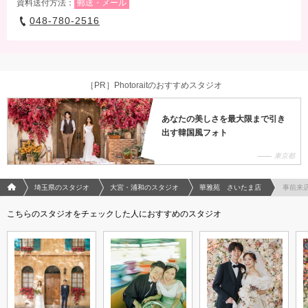
資料送付方法：
郵送・メール
048-780-2516
［PR］Photoraitのおすすめスタジオ
あなたの美しさを最大限まで引き
出す韓国風フォト
東京都
フォトウエディング/結婚写真のPhotorait ホーム
埼玉県のスタジオ
大宮・浦和のスタジオ
華雅苑 さいたま店
事前来
こちらのスタジオをチェックした人におすすめのスタジオ