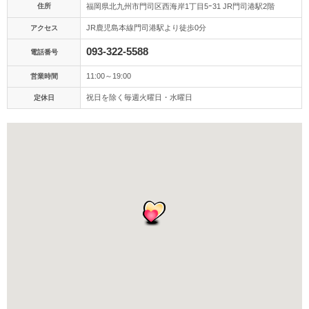
アクセス/TEL
スタジオトップ
住所
福岡県北九州市門司区西海岸1丁目5ｰ31 JR門司港駅2階
JR鹿児島本線門司港駅より徒歩0分
アクセス
093-322-5588
電話番号
11:00～19:00
営業時間
祝日を除く毎週火曜日・水曜日
定休日