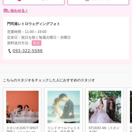
問い合わせる
門司港レトロウェディングフォト
営業時間：11:00～19:00
定休日：祝日を除く毎週火曜日・水曜日
資料送付方法：
郵送
093-322-5588
こちらのスタジオをチェックした人におすすめのスタジオ
スタジオJUICY SHUT
リンドマールフォトス
STUDIO AN（スタジ
TER！（ジューシーシ
タジオ 北九州 黒崎
オAN）