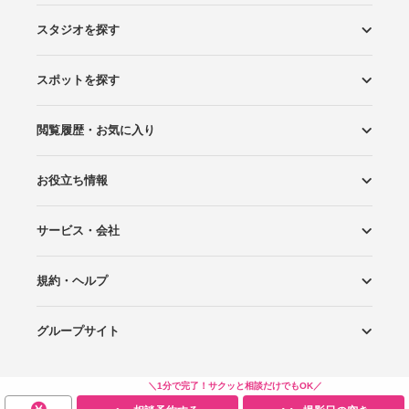
スタジオを探す
スポットを探す
エリアから探す
こだわりから探す
NEW PHOTO STYLE
プランから探す
フォトタイプ診断
フォトグラファーから探す
国内リゾートから探す
閲覧履歴・お気に入り
ロケーションから探す
スタジオから探す
お役立ち情報
閲覧スタジオ
お気に入り
サービス・会社
Wedding Photo マガジン
はじめてガイド
規約・ヘルプ
Photoraitとは
スタジオの掲載について
お問い合わせ
運営会社
サイトマップ
グループサイト
プライバシーポリシー
利用規約
ヘルプ
Wedding Park
Wedding Park 海外
Ringraph
＼1分で完了！サクッと相談だけでもOK／