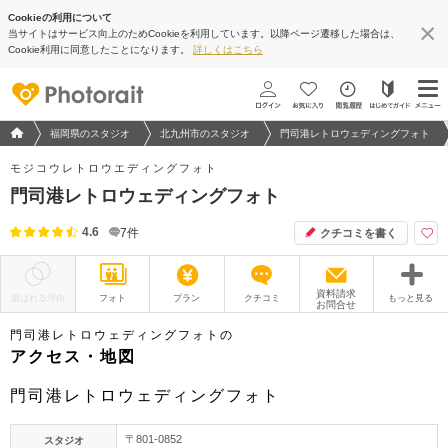
Cookieの利用について
当サイトはサービス向上のためCookieを利用しています。以降ページ遷移した場合は、
地図アプリで見る
Cookie利用に同意したことになります。
詳しくはこちら
フォトウエディング/結婚写真のPhotorait ホーム
福岡県のスタジオ
北九州市のスタジオ
門司港レトロウェディングフォト
モジコウレトロウエディングフォト
門司港レトロウェディングフォト
4.6
7
件
クチコミを書く
資料請求
選ばれる理由
フォト
プラン
クチコミ
もっと見る
お問合せ
撮影レポート
フォトグラファー
門司港レトロウェディングフォトの
アクセス・地図
衣装
ムービー
門司港レトロウェディングフォト
オプション
ブログ
〒801-0852
スタジオ