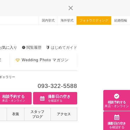
国内挙式
海外挙式
フォトウエディング
結婚指輪
お気に入り
閲覧履歴
はじめてガイド
E
Wedding Photo マガジン
ギャラリー
093-322-5588
相談予約する
撮影日の空き
来店・オンライン
を確認する
相談予約する
来店・オンライン
スタッフ
衣装
アクセス
ブログ
撮影日の空き
を確認する