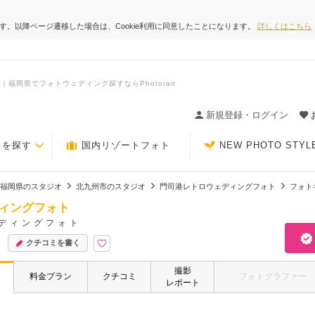
ます。以降ページ遷移した場合は、Cookie利用に同意したことになります。
詳しくはこちら
岡県でフォトウェディング探すならPhotorait
ィングの決め手が見つかるクチコミサイト-Photorait
新規登録・ログイン
トを探す
国内リゾートフォト
NEW PHOTO STYL
福岡県のスタジオ
北九州市のスタジオ
門司港レトロウェディングフォト
フォト
ィングフォト
ディングフォト
クチコミを書く
撮影
料金プラン
クチコミ
フォトグラファー
レポート