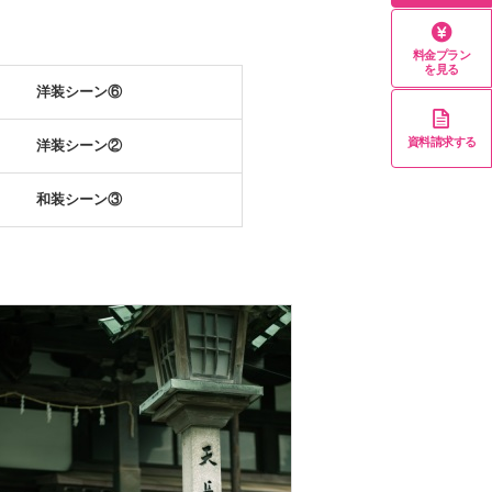
料金プラン
を見る
洋装シーン⑥
資料請求する
洋装シーン②
和装シーン③