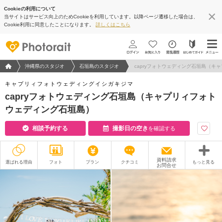
Cookieの利用について
当サイトはサービス向上のためCookieを利用しています。以降ページ遷移した場合は、
Cookie利用に同意したことになります。
詳しくはこちら
フォトウエディング/結婚写真のPhotorait ホーム
沖縄県のスタジオ
石垣島のスタジオ
capryフォトウェディング石垣島（キ
キャプリィフォトウェディングイシガキジマ
capryフォトウェディング石垣島（キャプリィフォト
ウェディング石垣島）
相談予約する
撮影日の空き
を確認する
資料請求
選ばれる理由
フォト
プラン
クチコミ
もっと見る
お問合せ
撮影レポート
フォトグラファー
衣装
ムービー
オプション
ブログ