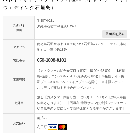
ウェディング石垣島）
〒907-0021
スタジオ
沖縄県石垣市字名蔵1124-1
住所
地図を見る
南ぬ島石垣空港より車で約23分 石垣島バスターミナル（市街
アクセス
地）より車で約18分
050-1808-8101
電話番号
【カスタマーお問合せ窓口（東京）10:00〜18:00】 【石垣
島•撮影サロン 7:00〜14:30(最終受付時間)】※星空ナイト撮
営業時間
影プラン&セルフヘアメイクプランを除く ※撮影スケジュー
ルに準じて変動する場合がございます。
無し【カスタマー問合せ窓口は12月30日〜1月2日は年末年始
休業となります】 【石垣島•撮影サロンは撮影スケジュール
定休日
や台風等の天候によって臨時休業となる場合がございます】
前払い
お支払い
利用可