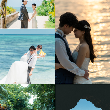
アクセス/TEL
スタジオトップ
こだわりポイント
3万円以下のプラン
海での撮影
チャペルでの撮影
衣装追加無料
ドローン撮影
動画の作成
夜景での撮影
土日同一料金