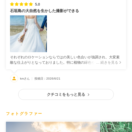
5.0
石垣島の大自然を生かした撮影ができる
それぞれのロケーションならではの美しい色合いが強調され、大変素
敵な仕上がりとなっておりました。特に植物の緑色や夕日のオレンジ
… 続きを見る
色の強調は、写真がより素敵な雰囲気となっておりました。 また、当
日はクールで大人しめの雰囲気の写真が撮りたいとお伝えしていたの
ですが、納品された写真の中では笑顔のものが特に魅力的に感じまし
kmさん
投稿日：2026/6/21
た。そのため、撮影中にコメディチックなポーズや、自然と笑顔にな
るようなポーズをいくつか提案・指示してくださったおかげで、写真
のバリエーション豊かになり、とても有り難かったです。
クチコミをもっと見る
フォトグラファー