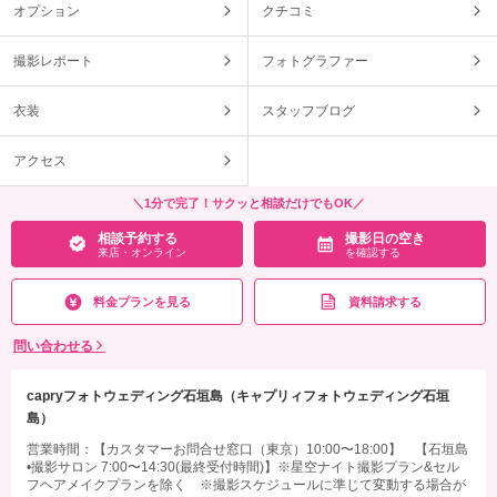
オプション
クチコミ
撮影レポート
フォトグラファー
衣装
スタッフブログ
アクセス
＼1分で完了！サクッと相談だけでもOK／
相談予約する
撮影日の空き
来店・オンライン
を確認する
料金プランを見る
資料請求する
問い合わせる
capryフォトウェディング石垣島（キャプリィフォトウェディング石垣
島）
営業時間：【カスタマーお問合せ窓口（東京）10:00〜18:00】 【石垣島
•撮影サロン 7:00〜14:30(最終受付時間)】※星空ナイト撮影プラン&セル
フヘアメイクプランを除く ※撮影スケジュールに準じて変動する場合が