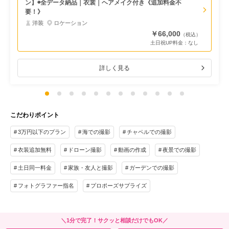
ン】◉全データ納品｜衣裳｜ヘアメイク付き《追加料金不
要！》
洋装
ロケーション
￥66,000
（税込）
土日祝UP料金：
なし
詳しく見る
こだわりポイント
3万円以下のプラン
海での撮影
チャペルでの撮影
衣装追加無料
ドローン撮影
動画の作成
夜景での撮影
土日同一料金
家族・友人と撮影
ガーデンでの撮影
フォトグラファー指名
プロポーズサプライズ
＼1分で完了！サクッと相談だけでもOK／