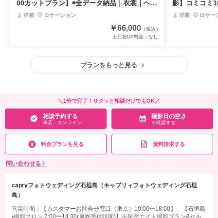
00カットプラン】◉全データ納品｜衣裳｜ヘア
影】コミコミ10
メイク付き《追加料金不要！》
金一切なし・
洋装
ロケーション
洋装
ロケー
￥66,000
（税込）
土日祝UP料金：
なし
プランをもっと見る
＼1分で完了！サクッと相談だけでもOK／
相談予約する
撮影日の空き
来店・オンライン
を確認する
料金プランを見る
資料請求する
問い合わせる
capryフォトウェディング石垣島（キャプリィフォトウェディング石垣
島）
営業時間：【カスタマーお問合せ窓口（東京）10:00〜18:00】 【石垣島
•撮影サロン 7:00〜14:30(最終受付時間)】※星空ナイト撮影プラン&セル