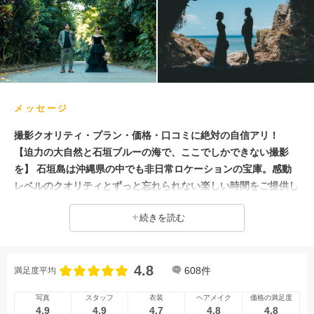
家族・友人と撮影
ガーデンでの撮影
フォトグラファー指名
プロポーズサプライズ
メッセージ
撮影クオリティ・プラン・価格・口コミに絶対の自信アリ！
【迫力の大自然と石垣ブルーの海で、ここでしかできない撮影
を】 石垣島は沖縄県の中でも非日常ロケーションの宝庫。感動
レベルのクオリティとずっと忘れられない楽しい時間をご提供し
ます！！ 『プラン料金＝総額』のcapryフォトウェディングで
続きを読む
は、必要なものは全てコミコミ！追加料金も不要で、南国リゾー
ト沖縄でのリゾートフォトウエディングが叶います◎ 多彩なオ
プションもあるので、あれこれよくばりたい！という方もまずは
4.8
気軽に相談ください！おふたりにあった撮影プランをご提案いた
608
件
満足度平均
します☆ぜひ撮影スタジオ決定前に他スタジオと比較してくださ
写真
スタッフ
衣装
ヘアメイク
価格の満足度
い！！ 《総額・プラン内容・スタッフ対応力に自信あり！》 他
4.9
4.9
4.7
4.8
4.8