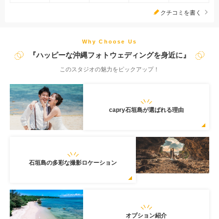
スタジオと比較してみて気になることがあれば些細なことでも一
クチコミを書く
度ご相談ください♬ ☆capryがみなさんの「したい」「安心」
「格安」「楽しい」を全て叶えます☆【雨天保証の充実】撮影当
日が雨の場合は4つの雨天保証の中からご希望の対応を1つ選ぶこ
Why Choose Us
とができます！【安心の明朗会計】ほとんどの撮影プランが全て
『ハッピーな沖縄フォトウェディングを身近に』
コミコミ価格♪撮影全データ納品確約◎全ての衣装から追加料金
このスタジオの魅力をピックアップ！
なしで選び放題！!
capry石垣島が選ばれる理由
石垣島の多彩な撮影ロケーション
オプション紹介