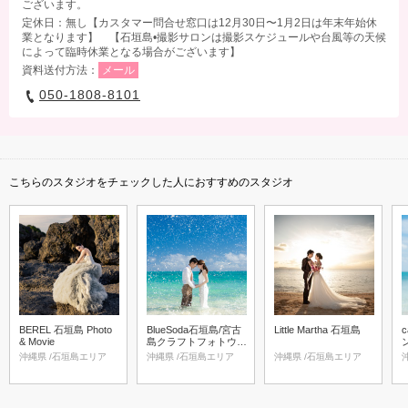
ございます。
定休日：無し【カスタマー問合せ窓口は12月30日〜1月2日は年末年始休
業となります】 【石垣島•撮影サロンは撮影スケジュールや台風等の天候
によって臨時休業となる場合がございます】
資料送付方法：
メール
050-1808-8101
こちらのスタジオをチェックした人におすすめのスタジオ
BEREL 石垣島 Photo
BlueSoda石垣島/宮古
Little Martha 石垣島
& Movie
島クラフトフォトウェ
ディング
沖縄県 /石垣島エリア
沖縄県 /石垣島エリア
沖縄県 /石垣島エリア