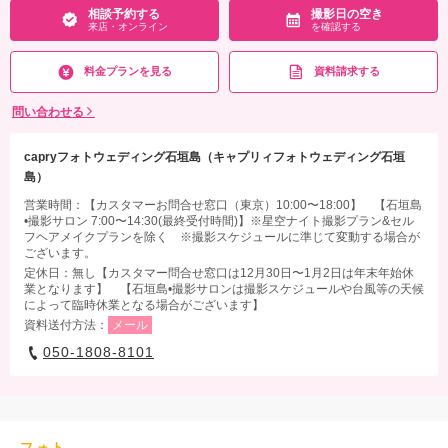
相談予約する
撮影日の空き
来店・オンライン
を確認する
料金プランを見る
資料請求する
問い合わせる
capryフォトウェディング石垣島（キャプリィフォトウェディング石垣
島）
営業時間：【カスタマーお問合せ窓口（東京）10:00〜18:00】 【石垣島
•撮影サロン 7:00〜14:30(最終受付時間)】※星空ナイト撮影プラン&セル
フヘアメイクプランを除く ※撮影スケジュールに準じて変動する場合が
ございます。
定休日：無し【カスタマー問合せ窓口は12月30日〜1月2日は年末年始休
業となります】 【石垣島•撮影サロンは撮影スケジュールや台風等の天候
によって臨時休業となる場合がございます】
資料送付方法：
メール
050-1808-8101
フォト