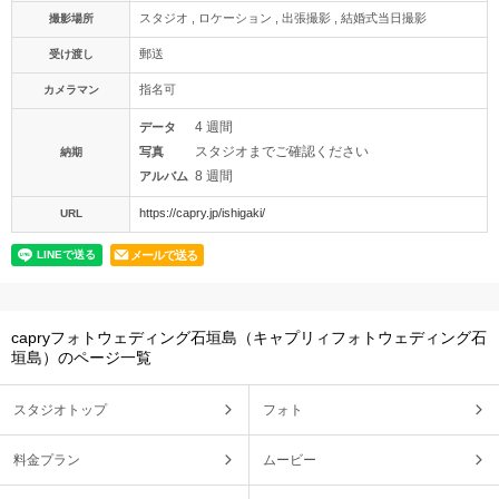
スタジオ , ロケーション , 出張撮影 , 結婚式当日撮影
撮影場所
郵送
受け渡し
指名可
カメラマン
4 週間
データ
スタジオまでご確認ください
写真
納期
8 週間
アルバム
https://capry.jp/ishigaki/
URL
メールで送る
capryフォトウェディング石垣島（キャプリィフォトウェディング石
垣島）のページ一覧
スタジオトップ
フォト
料金プラン
ムービー