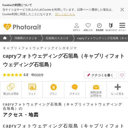
Cookieの利用について
当サイトはサービス向上のためCookieを利用しています。以降ページ遷移した場合は、
地図アプリで見る
Cookie利用に同意したことになります。
詳しくはこちら
フォトウエディング/結婚写真のPhotorait ホーム
沖縄県のスタジオ
石垣島のスタジオ
capryフォトウェディング石垣島（キ
キャプリィフォトウェディングイシガキジマ
capryフォトウェディング石垣島（キャプリィフォト
ウェディング石垣島）
4.8
608
件
クチコミを書く
資料請求
選ばれる理由
フォト
プラン
クチコミ
もっと見る
お問合せ
撮影レポート
フォトグラファー
capryフォトウェディング石垣島（キャプリィフォトウェディング
石垣島）の
アクセス・地図
衣装
ムービー
capryフォトウェディング石垣島（キャプリィフォト
オプション
ブログ