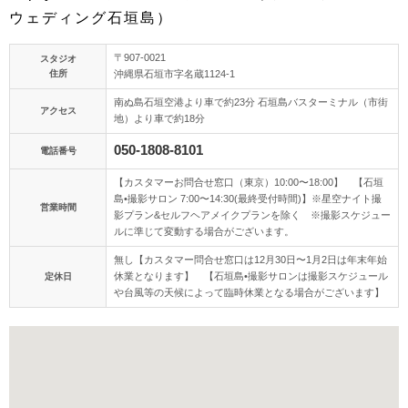
ウェディング石垣島）
アクセス/TEL
スタジオトップ
〒907-0021
スタジオ
こだわりポイント
住所
沖縄県石垣市字名蔵1124-1
南ぬ島石垣空港より車で約23分 石垣島バスターミナル（市街
アクセス
地）より車で約18分
050-1808-8101
電話番号
【カスタマーお問合せ窓口（東京）10:00〜18:00】 【石垣
島•撮影サロン 7:00〜14:30(最終受付時間)】※星空ナイト撮
営業時間
影プラン&セルフヘアメイクプランを除く ※撮影スケジュー
3万円以下のプラン
海での撮影
ルに準じて変動する場合がございます。
無し【カスタマー問合せ窓口は12月30日〜1月2日は年末年始
休業となります】 【石垣島•撮影サロンは撮影スケジュール
定休日
や台風等の天候によって臨時休業となる場合がございます】
チャペルでの撮影
衣装追加無料
ドローン撮影
動画の作成
夜景での撮影
土日同一料金