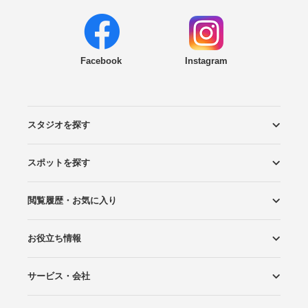
Facebook
Instagram
スタジオを探す
スポットを探す
エリアから探す
こだわりから探す
NEW PHOTO STYLE
プランから探す
フォトタイプ診断
フォトグラファーから探す
国内リゾートから探す
閲覧履歴・お気に入り
ロケーションから探す
スタジオから探す
お役立ち情報
閲覧スタジオ
お気に入り
サービス・会社
Wedding Photo マガジン
はじめてガイド