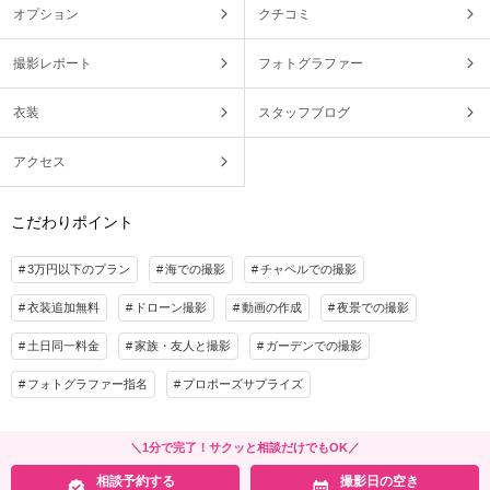
オプション
クチコミ
撮影レポート
フォトグラファー
衣装
スタッフブログ
アクセス
こだわりポイント
3万円以下のプラン
海での撮影
チャペルでの撮影
衣装追加無料
ドローン撮影
動画の作成
夜景での撮影
土日同一料金
家族・友人と撮影
ガーデンでの撮影
フォトグラファー指名
プロポーズサプライズ
＼1分で完了！サクッと相談だけでもOK／
相談予約する
撮影日の空き