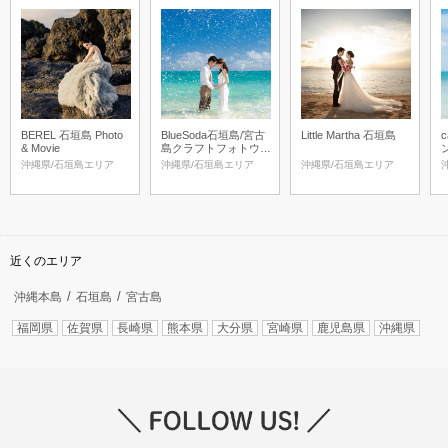
BEREL 石垣島 Photo
BlueSoda石垣島/宮古
Little Martha 石垣島
& Movie
島クラフトフォトウェ
ディング
沖縄県/石垣島エリア
沖縄県/石垣島エリア
沖縄県/石垣島エリア
近くのエリア
沖縄本島
石垣島
宮古島
福岡県
佐賀県
長崎県
熊本県
大分県
宮崎県
鹿児島県
沖縄県