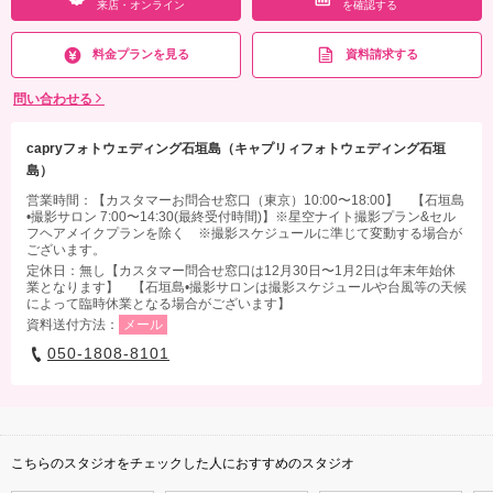
来店・オンライン
を確認する
料金プランを見る
資料請求する
問い合わせる
capryフォトウェディング石垣島（キャプリィフォトウェディング石垣
島）
営業時間：【カスタマーお問合せ窓口（東京）10:00〜18:00】 【石垣島
•撮影サロン 7:00〜14:30(最終受付時間)】※星空ナイト撮影プラン&セル
フヘアメイクプランを除く ※撮影スケジュールに準じて変動する場合が
ございます。
定休日：無し【カスタマー問合せ窓口は12月30日〜1月2日は年末年始休
業となります】 【石垣島•撮影サロンは撮影スケジュールや台風等の天候
によって臨時休業となる場合がございます】
資料送付方法：
メール
050-1808-8101
こちらのスタジオをチェックした人におすすめのスタジオ