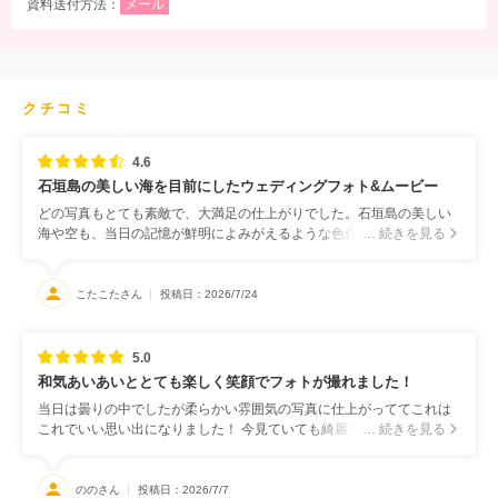
資料送付方法：
メール
クチコミ
4.6
石垣島の美しい海を目前にしたウェディングフォト&ムービー
どの写真もとても素敵で、大満足の仕上がりでした。石垣島の美しい
海や空も、当日の記憶が鮮明によみがえるような色合いに仕上がって
… 続きを見る
いて、本当に最高です。 撮影中は、小物を使ったカットやポーズなど
も丁寧に指示していただき、完成を楽しみにしていましたが、実際の
写真は想像以上の仕上がりでした。ムービーの完成も今からとても楽
こたこたさん
投稿日：2026/7/24
しみです。
5.0
和気あいあいととても楽しく笑顔でフォトが撮れました！
当日は曇りの中でしたが柔らかい雰囲気の写真に仕上がっててこれは
これでいい思い出になりました！ 今見ていても綺麗でまた行きたくな
… 続きを見る
ります、、 楽しく撮影してもらいましたが、写真見ても楽しそうな顔
ばかりでありのままの自分たちを撮って貰えた気がします 蚊に刺され
も綺麗に消してくれてました笑
ののさん
投稿日：2026/7/7