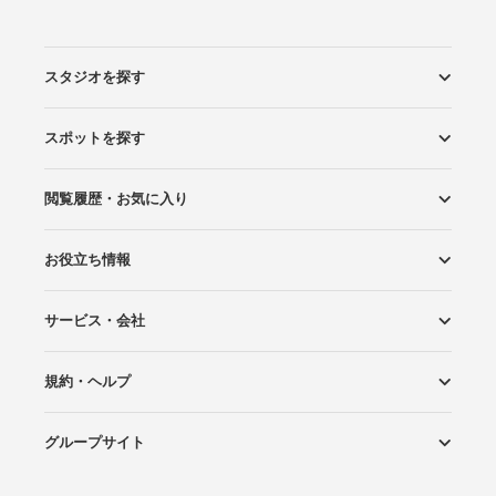
スタジオを探す
スポットを探す
エリアから探す
こだわりから探す
NEW PHOTO STYLE
プランから探す
フォトタイプ診断
フォトグラファーから探す
国内リゾートから探す
閲覧履歴・お気に入り
ロケーションから探す
スタジオから探す
お役立ち情報
閲覧スタジオ
お気に入り
サービス・会社
Wedding Photo マガジン
はじめてガイド
規約・ヘルプ
Photoraitとは
スタジオの掲載について
お問い合わせ
運営会社
サイトマップ
グループサイト
プライバシーポリシー
利用規約
ヘルプ