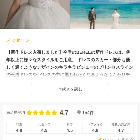
メッセージ
【新作ドレス入荷しました】今季のBERELの新作ドレスは、例
年以上に様々なスタイルをご用意。 ドレスのスカート部分も優
しく輝くようなデザインのキラキラビジューのプリンセスライン
の王道ドレスや ドレスの中に埋もれたくなるようなふんわりチ
ュールのAラインドレス、 大人可愛いマーメイドラインのドレス
続きを読む
もシンプルなデザインから、繊細なビーズやビジューがついたリ
ュクスドレスなど沢山のデザインをご用意いたしました。 チャ
ペルやビーチ...お気に入りのドレスで素敵なウェディングをお迎
4.7
えください。 ===========石垣島でのフォトウェディングな
154
件
満足度平均
ら、「追加料金なし」のベレールへ！ ベレールはドレスのグレ
写真
スタッフ
衣装
ヘアメイク
価格の満足度
ードや納品カット数などによる 「現地での追加料金」が発生し
4.8
4.9
4.5
4.8
4.7
ないプランが特徴のスタジオです。 リゾートチャペルの手配、
クチコミを書く