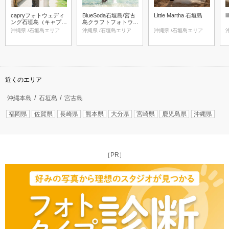
capryフォトウェディ
BlueSoda石垣島/宮古
Little Martha 石垣島
l
ング石垣島（キャプリ
島クラフトフォトウェ
ィフォトウェディング
ディング
沖縄県 /石垣島エリア
沖縄県 /石垣島エリア
沖縄県 /石垣島エリア
石垣島）
近くのエリア
沖縄本島
石垣島
宮古島
福岡県
佐賀県
長崎県
熊本県
大分県
宮崎県
鹿児島県
沖縄県
［PR］