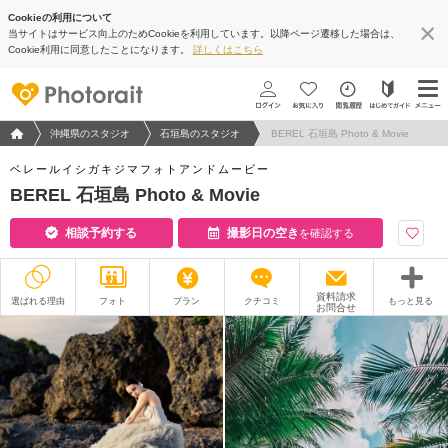
Cookieの利用について
当サイトはサービス向上のためCookieを利用しています。以降ページ遷移した場合は、
Cookie利用に同意したことになります。
詳しくはこちら
フォトウエディング/結婚写真のPhotorait ホーム
沖縄県のスタジオ
石垣島のスタジオ
BEREL 石垣島 Photo & Movie
ベレールイシガキジマフォトアンドムービー
BEREL 石垣島 Photo & Movie
相談予約する
撮影日の空き
を確認する
資料請求
選ばれる理由
フォト
プラン
クチコミ
もっと見る
お問合せ
撮影レポート
フォトグラファー
衣装
ムービー
オプション
ブログ