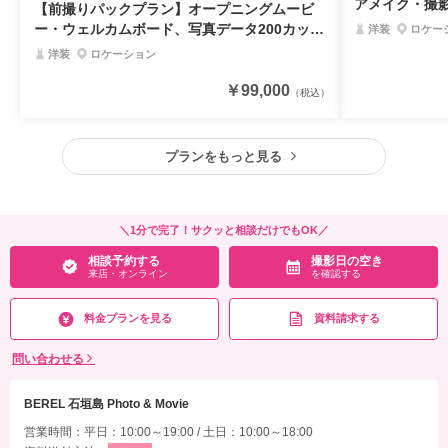
アメイク・撮
【前撮りパックプラン】オープニングムービ
ビーチフォトプ
ー・ウェルカムボード、写真データ200カット
洋装
ロケー
がセットになった平日限定プラン＊
洋装
ロケーション
￥99,000
（税込）
プランをもっと見る
＼1分で完了！サクッと相談だけでもOK／
相談予約する
撮影日の空き
来店・オンライン
を確認する
料金プランを見る
資料請求する
問い合わせる
BEREL 石垣島 Photo & Movie
営業時間：平日：10:00～19:00 / 土日：10:00～18:00