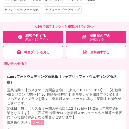
相談予約する
撮影日の空き
家族と撮影
家族用衣装レンタル
ペットと撮影
来店・オンライン
を確認する
フォトグラファー指名
プロポーズサプライズ
その他含むもの
ドレス(プレミアムドレス含む)／タキシード／ワイシャツ&タイ／靴／造花ブーケ&ブ
＼1分で完了！サクッと相談だけでもOK／
ートニア／アクセサリー小物／撮影アイテム(※持込OK)／写真クオリティ補正／撮影
相談予約する
撮影日の空き
カットリクエスト／専任アテンド／雨天補償 ※ドレス&タキシードのアップグレー
来店・オンライン
を確認する
ド等追加料金なし
料金プランを見る
資料請求する
相談予約する
撮影日の空き
来店・オンライン
を確認する
問い合わせる
capryフォトウェディング石垣島（キャプリィフォトウェディング石垣
島）
営業時間：【カスタマーお問合せ窓口（東京）10:00〜18:00】 【石垣島
•撮影サロン 7:00〜14:30(最終受付時間)】※星空ナイト撮影プラン&セル
フヘアメイクプランを除く ※撮影スケジュールに準じて変動する場合が
ございます。
定休日：無し【カスタマー問合せ窓口は12月30日〜1月2日は年末年始休
業となります】 【石垣島•撮影サロンは撮影スケジュールや台風等の天候
によって臨時休業となる場合がございます】
資料送付方法：
メール