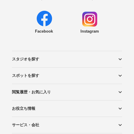
Facebook
Instagram
スタジオを探す
スポットを探す
エリアから探す
こだわりから探す
NEW PHOTO STYLE
プランから探す
フォトタイプ診断
フォトグラファーから探す
国内リゾートから探す
閲覧履歴・お気に入り
ロケーションから探す
スタジオから探す
お役立ち情報
閲覧スタジオ
お気に入り
サービス・会社
Wedding Photo マガジン
はじめてガイド