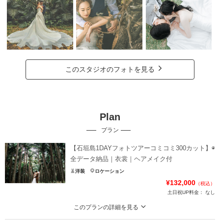
このスタジオのフォトを見る
Plan
プラン
【石垣島1DAYフォトツアーコミコミ300カット】◉
全データ納品｜衣裳｜ヘアメイク付
洋装
ロケーション
¥132,000
（税込）
土日祝UP料金：
なし
このプランの詳細を見る