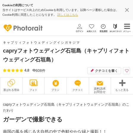
Cookieの利用について
当サイトはサービス向上のためCookieを利用しています。以降ページ遷移した場合は、
Cookie利用に同意したことになります。
詳しくはこちら
キャプリィフォトウェディングイシガキジマ
capryフォトウェディング石垣島（キャプリィフォト
ウェディング石垣島）
4.8
608
件
クチコミを書く
資料請求
選ばれる理由
フォト
プラン
クチコミ
もっと見る
お問合せ
撮影レポート
フォトグラファー
capryフォトウェディング石垣島（キャプリィフォトウェディング石垣島）のこ
だわり
衣装
ムービー
ガーデンで撮影できる
オプション
ブログ
南国の風を感じる大自然の中で色鮮やかな緑と撮影！！