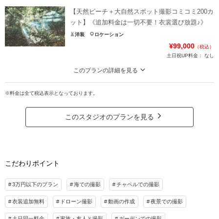
◆撮影地：ビーチ｜大自然｜おすすめスポット｜サンセット の4ロケーショ
ン ◆所要時間：約7~8時間 ◆カット数：合計300カット
【天然ビーチ＋大自然スポット撮影コミコミ200カ
【プラン★POINT】
ット】《追加料金は一切不要！衣裳選び放題♪》
①プレミアムドレスもOK♪どのドレス•タキシードを選んでも追加料金は不要！
洋装
ロケーション
②衣装合わせは撮影当日でOK！当日試着も可能◎
¥99,000
（税込）
③ドローン撮影が50％OFFで追加可能♪
土日祝UP料金：
なし
（ドローンフォト16,500円｜ドローンムービー22,000円）
このプランの詳細を見る
プラン詳細
◆撮影地：ビーチ、大自然スポット ◆合計カット数：200カット ◆所要時
間：約5時間 《ダウンロード形式で全データ納品確約！》
※料金は全て税込表示となっております。
撮影料
新婦衣装1着
新郎衣装1着
【プラン★POINT】
着付け
ヘアメイク
小物一式
①プレミアムドレスもOK♪どのドレス•タキシードを選んでも追加料金は不要！
このスタジオのプランを見る
アルバム
データ 300カット
台紙付写真
②衣装合わせは撮影当日でOK！当日試着も可能◎
③ドローン撮影が50％OFFで追加可能♪
衣装追加
会食
挙式
（ドローンフォト16,500円｜ドローンムービー22,000円）
家族と撮影
家族用衣装レンタル
ペットと撮影
こだわりポイント
プラン詳細
その他含むもの
撮影料
新婦衣装1着
新郎衣装1着
ドレス(プレミアムドレス含む)／タキシード／ワイシャツ&タイ／靴／造花ブーケ&ブ
3万円以下のプラン
海での撮影
チャペルでの撮影
ートニア／アクセサリー小物／撮影アイテム(※持込OK)／写真クオリティ補正／撮影
着付け
ヘアメイク
小物一式
カットリクエスト／専任アテンド／雨天補償 ※ドレス&タキシードのアップグレー
衣装追加無料
ドローン撮影
動画の作成
夜景での撮影
アルバム
データ 200カット
台紙付写真
ド等追加料金なし
衣装追加
会食
挙式
土日同一料金
家族・友人と撮影
ガーデンでの撮影