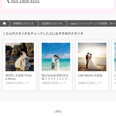
050-1808-8101
フォトウエディング/結婚写真のPhotorait ホーム
沖縄県のスタジオ
石垣島のスタジオ
capryフォトウェディング石垣島（キ
こちらのスタジオをチェックした人におすすめのスタジオ
BEREL 石垣島 Photo
BlueSoda石垣島/宮古
Little Martha 石垣島
& Movie
島クラフトフォトウェ
ディング
沖縄県/石垣島エリア
沖縄県/石垣島エリア
沖縄県/石垣島エリア
［PR］