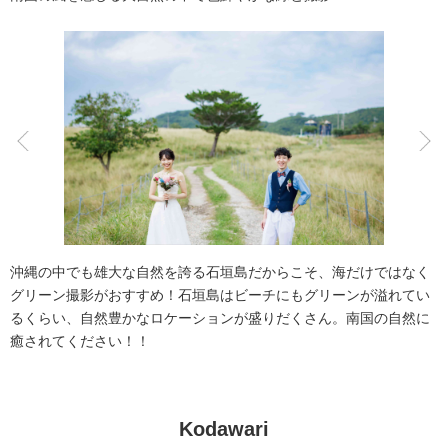
アクセス/TEL
スタジオトップ
こだわりポイント
3万円以下のプラン
海での撮影
沖縄の中でも雄大な自然を誇る石垣島だからこそ、海だけではなく
グリーン撮影がおすすめ！石垣島はビーチにもグリーンが溢れてい
るくらい、自然豊かなロケーションが盛りだくさん。南国の自然に
癒されてください！！
チャペルでの撮影
衣装追加無料
ドローン撮影
動画の作成
夜景での撮影
土日同一料金
Kodawari
家族・友人と撮影
ガーデンでの撮影
フォトグラファー指名