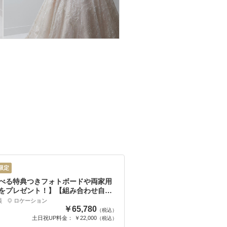
限定
べる特典つきフォトボードや両家用
をプレゼント！】【組み合わせ自由
洋装ロケーション2か所プラン
装
ロケーション
￥65,780
（税込）
土日祝UP料金： ￥22,000
（税込）