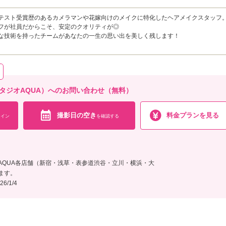
テスト受賞歴のあるカメラマンや花嫁向けのメイクに特化したヘアメイクスタッフ
フが社員だからこそ、安定のクオリティが◎
な技術を持ったチームがあなたの一生の思い出を美しく残します！
店（スタジオAQUA）へのお問い合わせ（無料）
撮影日の空き
料金プランを見る
イン
を確認する
AQUA各店舗（新宿・浅草・表参道渋谷・立川・横浜・大
ます。
6/1/4