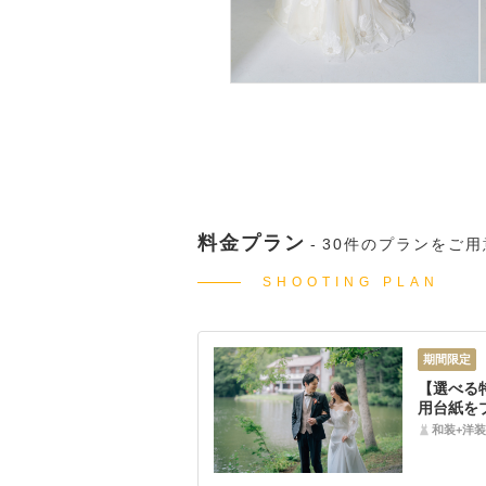
料金プラン
30件のプランをご
SHOOTING PLAN
期間限定
【選べる
用台紙を
もお得に
和装+洋装
ーション