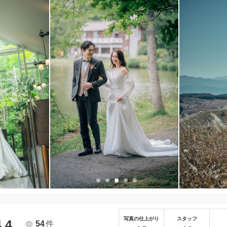
写真の仕上がり
スタッフ
4.4
54
件