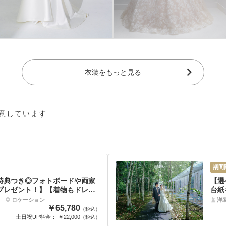
衣装をもっと見る
用意しています
期間
特典つき◎フォトボードや両家
【選
プレゼント！】【着物もドレス
台紙
出来ちゃう♡】和装＆洋装ロケ
♡】
ロケーション
洋
￥65,780
（税込）
土日祝UP料金： ￥22,000
（税込）