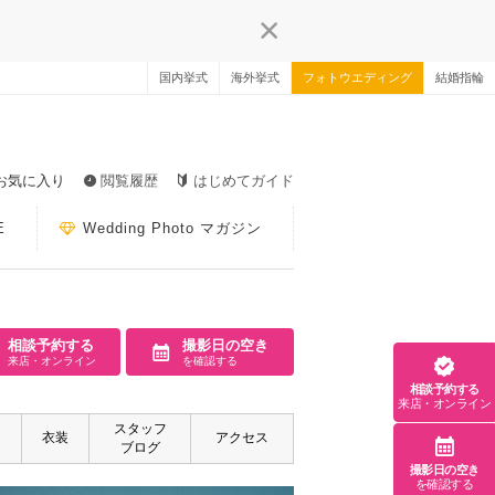
国内挙式
海外挙式
フォトウエディング
結婚指輪
お気に入り
閲覧履歴
はじめてガイド
E
Wedding Photo マガジン
相談予約する
撮影日の空き
来店・オンライン
を確認する
相談予約する
来店・オンライン
スタッフ
衣装
アクセス
ブログ
撮影日の空き
を確認する