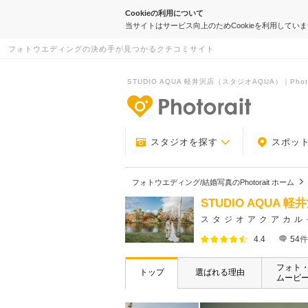
Cookieの利用について
当サイトはサービス向上のためCookieを利用してい
フォトウエディングの決め手が見つかるクチコミサイト
STUDIO AQUA 軽井沢店（スタジオAQUA）｜Photo
-フォトウエデ
スタジオを探す
スポッ
フォトウエディング/結婚写真のPhotorait ホーム
STUDIO AQUA
スタジオアクアカル
4.4
54
件
フォト
トップ
選ばれる理由
ムービ