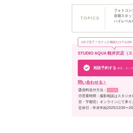
フォトコン
在籍スタッ
TOPICS
ハイレベル
1分で完了！サクッと相談だけでもOK
STUDIO AQUA 軽井沢
相談予約する
来店・オンラ
問い合わせる
資料送付方法：
メール
営業時間：撮影相談はスタジオ
宮・宇都宮）オンラインにて承り
定休日：年末年始2025/12/30〜202