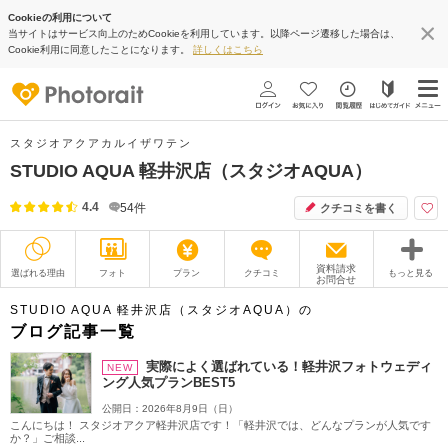
Cookieの利用について
当サイトはサービス向上のためCookieを利用しています。以降ページ遷移した場合は、
Cookie利用に同意したことになります。
詳しくはこちら
スタジオアクアカルイザワテン
STUDIO AQUA 軽井沢店（スタジオAQUA）
4.4
54
件
クチコミを書く
資料請求
選ばれる理由
フォト
プラン
クチコミ
もっと見る
お問合せ
撮影レポート
フォトグラファー
STUDIO AQUA 軽井沢店（スタジオAQUA）の
ブログ記事一覧
衣装
ムービー
実際によく選ばれている！軽井沢フォトウェディ
NEW
ング人気プランBEST5
オプション
ブログ
公開日：2026年8月9日（日）
こんにちは！ スタジオアクア軽井沢店です！「軽井沢では、どんなプランが人気です
アクセス/TEL
スタジオトップ
か？」ご相談...