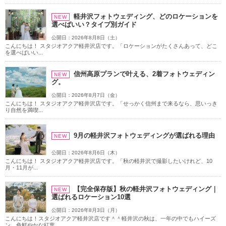
軽井沢フォトウェディング、どのロケーションを
NEW
選べばいい？タイプ別ガイド
公開日：2026年8月8日（土）
こんにちは！ スタジオアクア軽井沢店です。「ロケーションがたくさんあって、どこ
を選べばいい...
信州高原プランで叶える、2着フォトウェディン
NEW
グ。
公開日：2026年8月7日（金）
こんにちは！ スタジオアクア軽井沢店です。「せっかく信州まで来るなら、思いっき
り自然を満喫...
9月の軽井沢フォトウェディングが選ばれる理由
NEW
公開日：2026年8月6日（木）
こんにちは！ スタジオアクア軽井沢店です。「秋の軽井沢で撮影したいけれど、10
月・11月が...
【完全保存版】秋の軽井沢フォトウェディング｜
NEW
選ばれるロケーション10選
公開日：2026年8月3日（月）
こんにちは！スタジオアクア軽井沢店です＾＾軽井沢の秋は、一年の中でもハイーズ
ン。色鮮やかな紅葉...