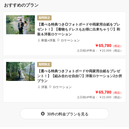
おすすめのプラン
期間限定
【選べる特典つき◎フォトボードや両家用台紙をプレ
ゼント！】【着物もドレスもお得に出来ちゃう♡】和
装＆洋装ロケーション
和装+洋装
ロケーション
￥65,780
（税込）
土日祝UP料金： ￥22,000
（税込）
期間限定
【選べる特典つきフォトボードや両家用台紙をプレゼ
ント！】【組み合わせ自由♡】洋装ロケーション2か所
プラン
洋装
ロケーション
￥65,780
（税込）
土日祝UP料金： ￥22,000
（税込）
30件の料金プランを見る