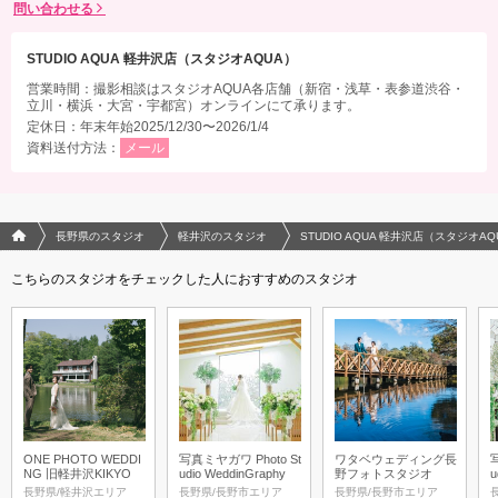
問い合わせる
STUDIO AQUA 軽井沢店（スタジオAQUA）
営業時間：撮影相談はスタジオAQUA各店舗（新宿・浅草・表参道渋谷・
立川・横浜・大宮・宇都宮）オンラインにて承ります。
定休日：年末年始2025/12/30〜2026/1/4
資料送付方法：
メール
フォトウエディング/結婚写真のPhotorait ホーム
長野県のスタジオ
軽井沢のスタジオ
STUDIO AQUA 軽井沢店（スタジオAQ
こちらのスタジオをチェックした人におすすめのスタジオ
ONE PHOTO WEDDI
写真ミヤガワ Photo St
ワタベウェディング長
NG 旧軽井沢KIKYO
udio WeddinGraphy
野フォトスタジオ
u
長野県/軽井沢エリア
長野県/長野市エリア
長野県/長野市エリア