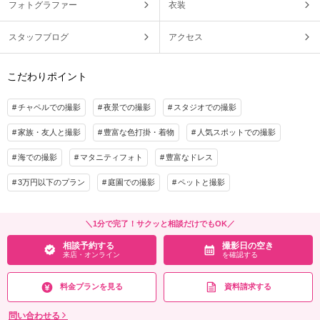
フォトグラファー
衣装
スタッフブログ
アクセス
こだわりポイント
チャペルでの撮影
夜景での撮影
スタジオでの撮影
家族・友人と撮影
豊富な色打掛・着物
人気スポットでの撮影
海での撮影
マタニティフォト
豊富なドレス
3万円以下のプラン
庭園での撮影
ペットと撮影
＼1分で完了！サクッと相談だけでもOK／
相談予約する
撮影日の空き
来店・オンライン
を確認する
料金プランを見る
資料請求する
問い合わせる