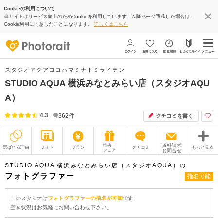
Cookieの利用について
当サイトはサービス向上のためCookieを利用しています。以降ページ遷移した場合は、
Cookie利用に同意したことになります。
詳しくはこちら
スタジオアクアヨコハマミナトミライテン
STUDIO AQUA 横浜みなとみらい店（スタジオAQU
A）
4.3
362
件
クチコミを書く
特典・
資料請求
選ばれる理由
フォト
プラン
クチコミ
もっと見る
フェア
お問合せ
撮影レポート
フォトグラファー
STUDIO AQUA 横浜みなとみらい店（スタジオAQUA）の
フォトグラファー
指名可能
衣装
ムービー
このスタジオは
フォトグラファーの指名が可能
です。
オプション
ブログ
空き状況はお気軽にお問い合わせ下さい。