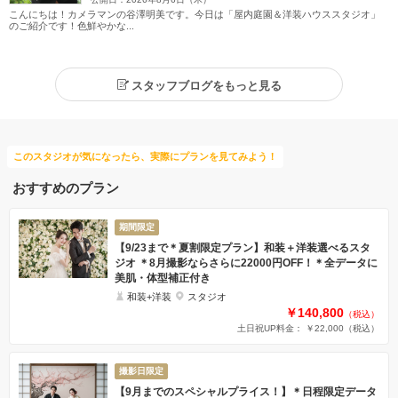
こんにちは！カメラマンの谷澤明美です。今日は「屋内庭園＆洋装ハウススタジオ」
のご紹介です！色鮮やかな...
スタッフブログをもっと見る
このスタジオが気になったら、実際にプランを見てみよう！
おすすめのプラン
期間限定
【9/23まで＊夏割限定プラン】和装＋洋装選べるスタ
ジオ ＊8月撮影ならさらに22000円OFF！＊全データに
美肌・体型補正付き
和装+洋装
スタジオ
￥140,800
（税込）
土日祝UP料金： ￥22,000
（税込）
撮影日限定
【9月までのスペシャルプライス！】＊日程限定データ