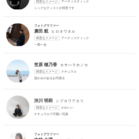
得意なイメージ
アーティスティック
庭園での撮影
ペットと撮影
シックなティストが得意です
フォトグラファー
廣田 航
ヒロタワタル
得意なイメージ
アーティスティック
一期一会
笠原 穂乃香
カサハラホノカ
得意なイメージ
ナチュラル
温かみのあるお写真を
渋川 明莉
シブカワアカリ
得意なイメージ
かわいい
ナチュラルで可愛い写真
フォトグラファー