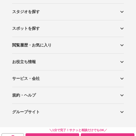
スタジオを探す
スポットを探す
エリアから探す
こだわりから探す
NEW PHOTO STYLE
プランから探す
フォトタイプ診断
フォトグラファーから探す
国内リゾートから探す
閲覧履歴・お気に入り
ロケーションから探す
スタジオから探す
お役立ち情報
閲覧スタジオ
お気に入り
サービス・会社
Wedding Photo マガジン
はじめてガイド
規約・ヘルプ
Photoraitとは
スタジオの掲載について
お問い合わせ
運営会社
サイトマップ
グループサイト
プライバシーポリシー
利用規約
ヘルプ
Wedding Park
Wedding Park 海外
Ringraph
＼1分で完了！サクッと相談だけでもOK／