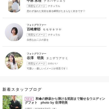
中林 永理
ナカバヤシエリ
得意なイメージ
ナチュラル
思わず溢れた笑顔を撮る瞬間がたまらなく好きです♡
フォトグラファー
百崎摩耶
モモサキマヤ
得意なイメージ
ナチュラル
自然なお二人の姿を
フォトグラファー
谷澤 明美
タニザワアケミ
得意なイメージ
かわいい
可愛い・優しいイメージが得意です！
新着スタッフブログ
和傘の静寂から弾ける笑顔まで魅せるウエディン
NEW
グフォト photo by 谷澤明美
公開日：2026年8月6日（木）