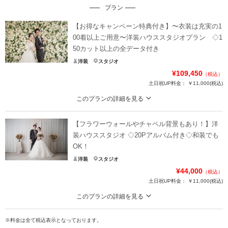
プラン
【お得なキャンペーン特典付き】〜衣装は充実の1
00着以上ご用意〜洋装ハウススタジオプラン ◇1
50カット以上の全データ付き
洋装
スタジオ
¥109,450
（税込）
土日祝UP料金：
￥11,000
(税込)
このプランの詳細を見る
【おしゃれな背景がかわいい】SNS映え間違いなし！ナチュラル、可愛い、ア
ンティークなど様々な雰囲気が楽しめるスタジオ
【フラワーウォールやチャペル背景もあり！】洋
横浜店こだわりのハウススタジオ☆
装ハウススタジオ ◇20Pアルバム付き◇和装でも
アンティークで雰囲気たっぷりの空間でお二人のお写真を残しませんか？
OK！
おしゃれなウェルカムボードや報告ハガキに活躍まちがいなし
洋装
スタジオ
前撮りはもちろん、挙式をせずに写真のみの方も選ばれるプランです！
¥44,000
（税込）
土日祝UP料金：
￥11,000
(税込)
プラン詳細
このプランの詳細を見る
撮影料
新婦衣装1着
新郎衣装1着
スタジオ撮影をもっと自由に。ウェディングフォトをもっとオシャレに。
着付け
ヘアメイク
小物一式
※料金は全て税込表示となっております。
様々なセットに合わせて、個性あふれるお写真を残せます。