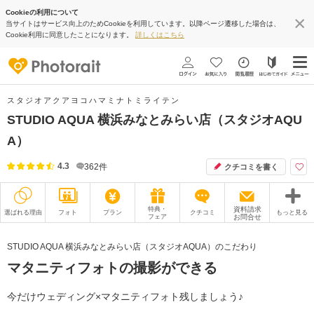
Cookieの利用について
当サイトはサービス向上のためCookieを利用しています。以降ページ遷移した場合は、
Cookie利用に同意したことになります。
詳しくはこちら
スタジオアクアヨコハマミナトミライテン
STUDIO AQUA 横浜みなとみらい店（スタジオAQU
A）
4.3
362
件
クチコミを書く
特典・
資料請求
選ばれる理由
フォト
プラン
クチコミ
もっと見る
フェア
お問合せ
撮影レポート
フォトグラファー
STUDIO AQUA 横浜みなとみらい店（スタジオAQUA）のこだわり
マタニティフォトの撮影ができる
衣装
ムービー
オプション
ブログ
今だけウェディング×マタニティフォト残しましょう♪