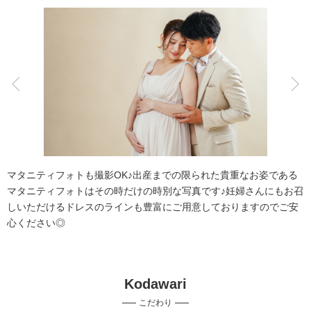
アクセス/TEL
スタジオトップ
こだわりポイント
チャペルでの撮影
夜景での撮影
マタニティフォトも撮影OK♪出産までの限られた貴重なお姿である
マタニティフォトはその時だけの時別な写真です♪妊婦さんにもお召
しいただけるドレスのラインも豊富にご用意しておりますのでご安
心ください◎
スタジオでの撮影
家族・友人と撮影
Kodawari
豊富な色打掛・着物
人気スポットでの撮影
海での撮影
こだわり
マタニティフォト
豊富なドレス
3万円以下のプラン