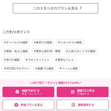
アルバム
データ 150カット
台紙付写真
お二人ならではの小物を持ち込んで、オリジナルの結婚写真を。
こだわりのアルバムやグレードアップ衣装、アクセサリーもご用意しておりま
衣装追加
会食
挙式
このスタジオのプランを見る
す。
家族と撮影
家族用衣装レンタル
ペットと撮影
プラン詳細
その他含むもの
撮影料
新婦衣装1着
新郎衣装1着
ライブレタッチ (美整補正) / 新婦ヘアメイク (洋髪) / ドレス&タキシード (スタンダー
こだわりポイント
ド) / アクセサリー / 衣装補正 / ブーケ・ブートニア / ヘアメイクアテンド / 台紙付き
着付け
ヘアメイク
小物一式
写真1冊
チャペルでの撮影
夜景での撮影
スタジオでの撮影
アルバム 20P
データ
台紙付写真
相談予約する
撮影日の空き
衣装追加
会食
挙式
家族・友人と撮影
豊富な色打掛・着物
人気スポットでの撮影
来店・オンライン
を確認する
家族と撮影
家族用衣装レンタル
ペットと撮影
海での撮影
マタニティフォト
豊富なドレス
その他含むもの
3万円以下のプラン
庭園での撮影
ペットと撮影
ライブレタッチ (美整補正) / 新婦ヘアメイク (洋髪) / ドレス&タキシード (スタンダー
ド) / アクセサリー / 衣装補正 / ブーケ・ブートニア / ヘアメイクアテンド / 台紙付き
写真1冊
＼1分で完了！サクッと相談だけでもOK／
相談予約する
撮影日の空き
相談予約する
撮影日の空き
来店・オンライン
を確認する
来店・オンライン
を確認する
料金プランを見る
資料請求する