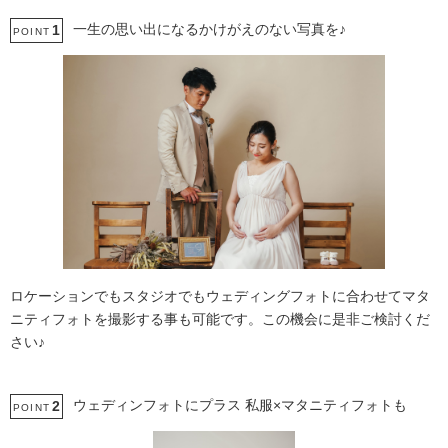
庭園での撮影
ペットと撮影
一生の思い出になるかけがえのない写真を♪
1
POINT
ロケーションでもスタジオでもウェディングフォトに合わせてマタ
ニティフォトを撮影する事も可能です。この機会に是非ご検討くだ
さい♪
ウェディンフォトにプラス 私服×マタニティフォトも
2
POINT