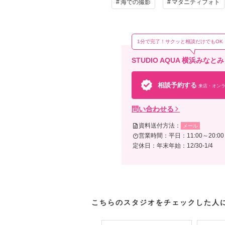
海での撮影
マタニティフォト
そ
ライ
クア
1分で完了！サクッと相談だけでもOK
STUDIO AQUA 横浜み
相談予約する
来店・オンラ
問い合わせる
資料送付方法：
メール
営業時間：平日：11:00～20:00 /
定休日：年末年始：12/30-1/4
こちらのスタジオをチェックした人