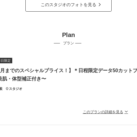
このスタジオのフォトを見る
Plan
プラン
影日限定
9月までのスペシャルプライス！】＊日程限定データ50カット
美肌・体型補正付き〜
装
スタジオ
このプランの詳細を見る
なものが全部ついて 通常より40,000円（税込44,000円）お得な 
価格*150カット101,500円（税込111,650円）が