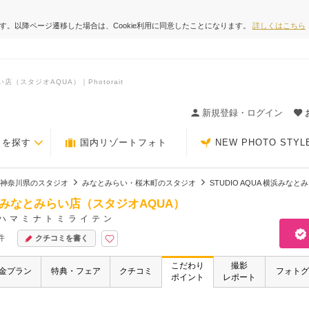
ます。以降ページ遷移した場合は、Cookie利用に同意したことになります。
詳しくはこちら
店（スタジオAQUA）｜Photorait
ィングの決め手が見つかるクチコミサイト-Photorait
新規登録・ログイン
トを探す
国内リゾートフォト
NEW PHOTO STYL
神奈川県のスタジオ
みなとみらい・桜木町のスタジオ
STUDIO AQUA 横浜みな
 横浜みなとみらい店（スタジオAQUA）
ハマミナトミライテン
件
クチコミを書く
こだわり
撮影
金プラン
特典・フェア
クチコミ
フォトグ
ポイント
レポート