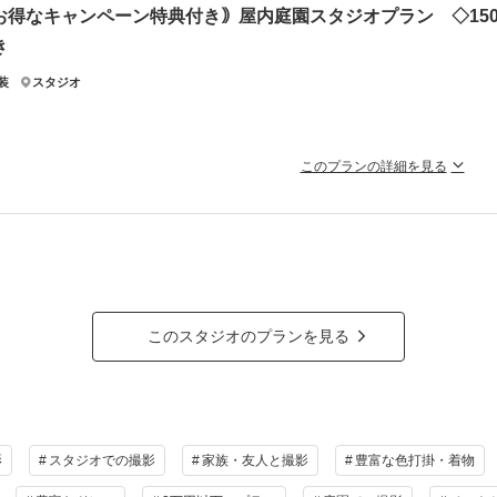
限定44,000円OFFのキャンペーン特別価格 *50カット61,500円（税込67,650円）♡
お得なキャンペーン特典付き｠屋内庭園スタジオプラン ◇15
き
限定の特別プランです！
約満了の前に、お早めにお問い合わせください！
装
スタジオ
ラン詳細
撮影料
新婦衣装1着
新郎衣装1着
着付
このプランの詳細を見る
小物一式
アルバム
データ 50カット
台紙付
格的な茶室スタジオで撮影する、和装の結婚写真
っとも選ばれているプラン◇
会食
挙式
家族と撮影
家族用衣装
な一室に、和風庭園と和室を再現！
工が手がけた撮影セットは本物の木を使用した細かな作りが特徴。
の他含むもの
状やウェルカムスペースにもぴったりの正座写真もバッチリ撮れちゃいます。
ブレタッチ (美肌・体型補正) / 新婦ヘアメイク (洋髪) / 着付け/白無垢or色打掛 (スタンダー
このスタジオのプランを見る
イクアテンド / 台紙付き写真1冊
ラン詳細
相談予約する
撮影料
新婦衣装1着
新郎衣装1着
着付
撮影日の空き
を確
来店・オンライン
小物一式
アルバム
データ 150カット
台紙付
影
スタジオでの撮影
家族・友人と撮影
豊富な色打掛・着物
会食
挙式
家族と撮影
家族用衣装