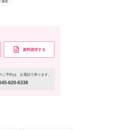
と撮影
黒紋付(スタンダード)/衣装小物・髪飾り(和装)/ ヘアメイ
資料請求
認する
資料請求する
のご予約は、お電話で承ります。
045-620-6338