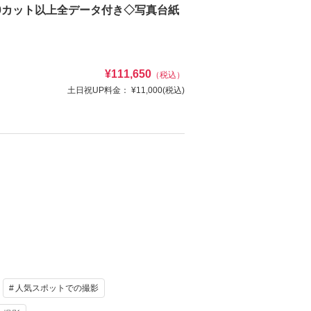
0カット以上全データ付き◇写真台紙
¥111,650
（税込）
土日祝UP料金：
¥11,000
(税込)
け
ヘアメイク
写真
衣装追加
レンタル
ペットと撮影
ド)/黒紋付(スタンダード)/衣装小物・髪飾り(和装)/ ヘ
け
ヘアメイク
資料請求
認する
写真
衣装追加
人気スポットでの撮影
レンタル
ペットと撮影