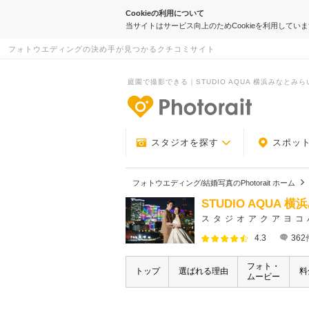
Cookieの利用について
当サイトはサービス向上のためCookieを利用してい
フォトウエディングの決め手が見つかるクチコミサイト
庭園で撮影できる｜STUDIO AQUA 横浜みなとみらい
-フォトウエデ
スタジオを探す
スポッ
フォトウエディング/結婚写真のPhotorait ホーム
STUDIO AQUA
スタジオアクアヨコ
4.3
362
フォト・
トップ
選ばれる理由
料
ムービー