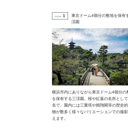
東京ドーム4個分の敷地を保有
1
POINT
渓園
横浜市内にありながら東京ドーム4個分の
を保有する三渓園。桜や紅葉の名所として
名で、園内には三重塔や鶴翔閣等の歴史的
物が数多く様々なバリエーションでの撮影
えます。