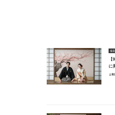
撮
【
に
和
必要
通常