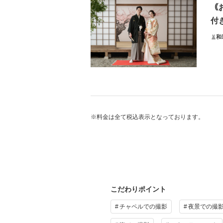
期間
｟
付
日程
ご予
和
プ
本
◇も
大き
※料金は全て税込表示となっております。
宮大
そ
年賀
ライ
アメ
プ
こだわりポイント
チャペルでの撮影
夜景での撮