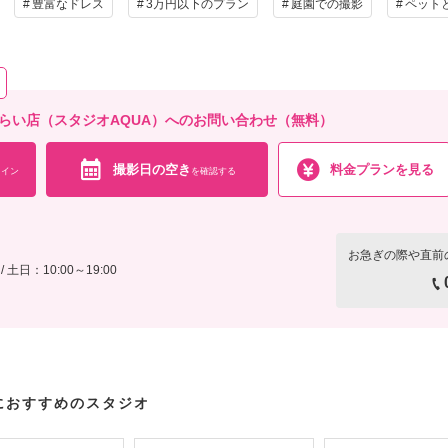
豊富なドレス
3万円以下のプラン
庭園での撮影
ペット
の他含むもの
ブレタッチ (美整補正) / 新婦ヘアメイク (洋髪) / 着付け/白無垢or色打掛 (スタンダード)/
テンド / 台紙付き写真1冊
相談予約する
なとみらい店（スタジオAQUA）へのお問い合わせ（無料）
撮影日の空き
を確
来店・オンライン
撮影日の空き
料金プランを見る
イン
を確認する
お急ぎの際や直前
 土日：10:00～19:00
におすすめのスタジオ