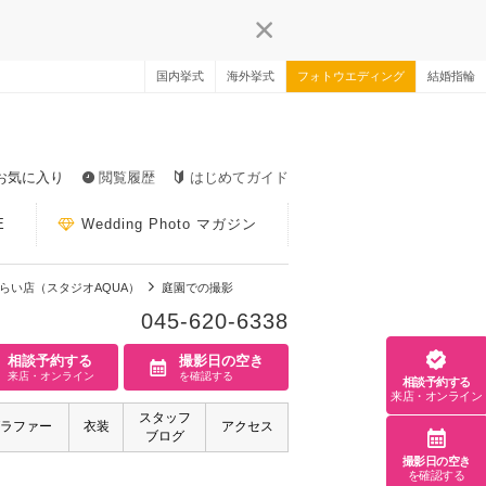
国内挙式
海外挙式
フォトウエディング
結婚指輪
お気に入り
閲覧履歴
はじめてガイド
E
Wedding Photo マガジン
とみらい店（スタジオAQUA）
庭園での撮影
045-620-6338
相談予約する
撮影日の空き
来店・オンライン
を確認する
相談予約する
来店・オンライン
スタッフ
ラファー
衣装
アクセス
ブログ
撮影日の空き
を確認する