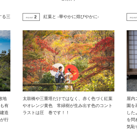
する三
紅葉と -華やかに煌びやかに-
2
POINT
POIN
敷地
太鼓橋や三重塔だけではなく、赤く色づく紅葉
屋内
も有
やオレンジ黄色 常緑樹が生み出す色のコント
園を
建造
ラストは圧 巻です！！
した
が行
を問
気恥