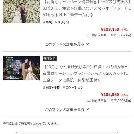
【お得なキャンペーン特典付き】〜衣装は充実の1
00着以上ご用意〜洋装ハウススタジオプラン ◇1
50カット以上の全データ付き
洋装
スタジオ
¥109,450
（税込）
土日祝UP料金：
￥11,000
(税込)
このプランの詳細を見る
【おしゃれな背景がかわいい】SNS映え間違いなし！ナチュラル、可愛い、ア
ンティークなど様々な雰囲気が楽しめるスタジオ
期間限定
横浜店こだわりのハウススタジオ☆
【10月までの撮影がお得◎】横浜・大桟橋夕景〜
アンティークで雰囲気たっぷりの空間でお二人のお写真を残しませんか？
夜景ロケーションプラン ◇たっぷり200カット以
おしゃれなウェルカムボードや報告ハガキに活躍まちがいなし
上全データに美肌・体型補正付き！
前撮りはもちろん、挙式をせずに写真のみの方も選ばれるプランです！
和装+洋装
ロケーション
¥165,880
プラン詳細
（税込）
土日祝UP料金：
￥22,000
(税込)
撮影料
新婦衣装1着
新郎衣装1着
このプランの詳細を見る
着付け
ヘアメイク
小物一式
美しい横浜の街並みをバックに撮影するロケーションプラン
アルバム
データ 150カット
台紙付写真
※料金は全て税込表示となっております。
横浜で最も有名なみなとみらいからベイブリッジまでの景色が一望できる大桟
衣装追加
会食
挙式
橋！