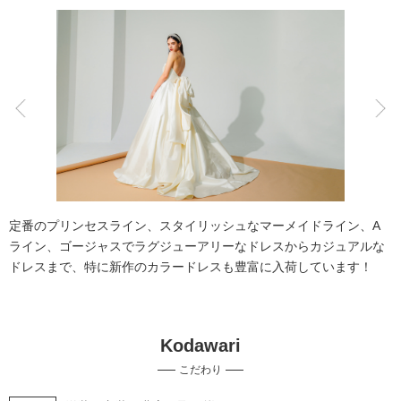
アクセス/TEL
スタジオトップ
こだわりポイント
チャペルでの撮影
夜景での撮影
定番のプリンセスライン、スタイリッシュなマーメイドライン、A
ライン、ゴージャスでラグジューアリーなドレスからカジュアルな
ドレスまで、特に新作のカラードレスも豊富に入荷しています！
Kodawari
スタジオでの撮影
家族・友人と撮影
こだわり
豊富な色打掛・着物
人気スポットでの撮影
海での撮影
マタニティフォト
豊富なドレス
3万円以下のプラン