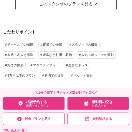
洋装でも和装でも撮影可能です！
家族と撮影
家族用衣装レンタル
ペットと撮影
このスタジオのプランを見る
ナイトフォトプランは、夜景だけではなく夕日の時間帯からの撮影もOK！
その他含むもの
サンセットと共に移り変わるみなとみらいの景色を楽しみましょう！
ライブレタッチ (美整補正) / 新婦ヘアメイク (洋髪) / ドレス&タキシード (スタンダー
ド) / アクセサリー / 衣装補正 / ブーケ・ブートニア / ヘアメイクアテンド / 台紙付き
こだわりポイント
プラン詳細
写真1冊
撮影料
新婦衣装1着
新郎衣装1着
相談予約する
撮影日の空き
チャペルでの撮影
夜景での撮影
スタジオでの撮影
来店・オンライン
を確認する
着付け
ヘアメイク
小物一式
家族・友人と撮影
豊富な色打掛・着物
人気スポットでの撮影
アルバム
データ 200カット
台紙付写真
衣装追加
会食
挙式
海での撮影
マタニティフォト
豊富なドレス
家族と撮影
家族用衣装レンタル
ペットと撮影
3万円以下のプラン
庭園での撮影
ペットと撮影
その他含むもの
ライブレタッチ (美肌・体型補正) / 新婦ヘアメイク (洋髪) / ドレス&タキシード (スタ
＼1分で完了！サクッと相談だけでもOK／
ンダード) / アクセサリー / 衣装補正 / ブーケ・ブートニア / ヘアメイクアテンド / 台
相談予約する
撮影日の空き
紙付き写真1冊
来店・オンライン
を確認する
相談予約する
撮影日の空き
来店・オンライン
を確認する
料金プランを見る
資料請求する
問い合わせる