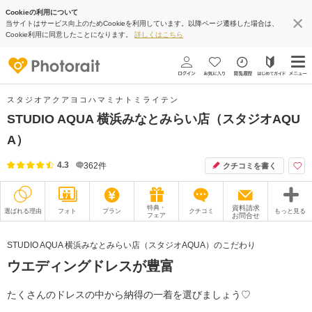
Cookieの利用について
当サイトはサービス向上のためCookieを利用しています。以降ページ遷移した場合は、
Cookie利用に同意したことになります。
詳しくはこちら
スタジオアクアヨコハマミナトミライテン
STUDIO AQUA 横浜みなとみらい店（スタジオAQU
A）
4.3
362
件
クチコミを書く
特典・
資料請求
選ばれる理由
フォト
プラン
クチコミ
もっと見る
フェア
お問合せ
撮影レポート
フォトグラファー
STUDIO AQUA 横浜みなとみらい店（スタジオAQUA）のこだわり
ウエディングドレスが豊富
衣装
ムービー
オプション
ブログ
たくさんのドレスの中から納得の一着を選びましょう♡