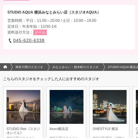
STUDIO AQUA 横浜みなとみらい店（スタジオAQUA）
営業時間：平日：11:00～20:00 / 土日：10:00～19:00
定休日：年末年始：12/30-1/4
資料送付方法：
メール
045-620-6338
フォトウエディング/結婚写真のPhotorait ホーム
神奈川県のスタジオ
みなとみらい・桜木町のスタジオ
STUDIO AQUA 
こちらのスタジオをチェックした人におすすめのスタジオ
STUDIO Reir《スタジ
Asect横浜店
ONESTYLE 横浜
オレイル》
神奈川県/みなとみら
神奈川県/みなとみら
神奈川県/横浜・川崎エ