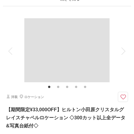
このプランで撮影可能な撮影レポート
撮影日：
プラン詳細
2026年5月19日
撮影場所：
江ノ島周辺
（神奈川）
撮影料
新婦衣装1着
新郎衣装1着
着付け
ヘアメイク
小物一式
アルバム
データ 100 カット
台紙付写真
衣装追加
会食
挙式
相談予約する
撮影日の空き
来店・オンライン
を確認する
家族と撮影
家族用衣装レンタル
ペットと撮影
その他含むもの
ライブレタッチ (美整補正) / 新婦ヘアメイク (洋髪) / ドレス&タキシード (ス
タンダード) / アクセサリー / 衣装補正 / ブーケ・ブートニア / ヘアメイクア
テンド / 台紙付き写真1冊
洋装
ロケーション
伝統的スタイルを余すことなく堪能できる王道プラン
衣装・ヘアメイクから台紙まで揃い、かつデータも100カット以上お渡し。
【期間限定¥33,000OFF】ヒルトン小田原クリスタルグ
レイスチャペルロケーション ◇300カット以上全データ
昔ながらの伝統的な婚礼写真を撮影できる、無地背景のシンプルなスタジオ
です。
&写真台紙付◇
ベーシックで伝統的なお写真を、リーズナブルに残せます♪