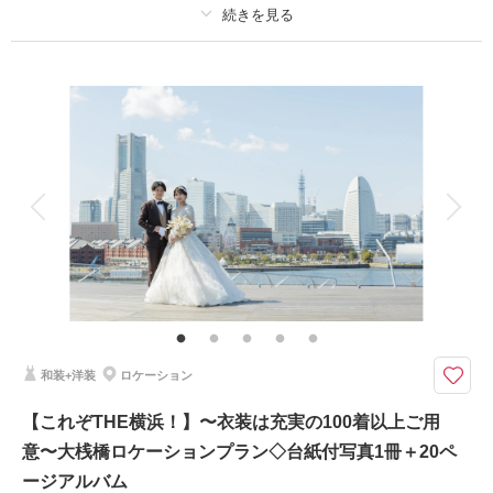
撮影日：
2026年5月10日
撮影場所：
スタジオアクア横浜みなとみらい店
プラン詳細
（神奈川）
撮影料
新婦衣装1着
新郎衣装1着
着付け
ヘアメイク
小物一式
相談予約する
撮影日の空き
アルバム
データ 200 カット
台紙付写真
来店・オンライン
を確認する
衣装追加
会食
挙式
家族と撮影
家族用衣装レンタル
ペットと撮影
その他含むもの
ライブレタッチ (美整補正) / 新婦ヘアメイク (洋髪) / ドレス&タキシード (ス
タンダード) / アクセサリー / 衣装補正 / ブーケ・ブートニア / ヘアメイクア
テンド / 台紙付き写真1冊
和装+洋装
ロケーション
横浜の歴史が創り上げたリッチな空間を貸切で撮影ができる夢のようなプラ
ン
【これぞTHE横浜！】〜衣装は充実の100着以上ご用
レトロな家具や異国情緒漂う吹き抜けのステンドグラス、バーカウンター
意〜大桟橋ロケーションプラン◇台紙付写真1冊＋20ペ
は、文明開化当時の横浜へタイムスリップしたような印象を与えてくれま
す。情緒ある特別な空間で撮影をお楽しみ下さい。
ージアルバム