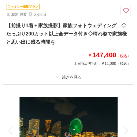
ファミリー撮影プラン
選べる4つのスタジオで叶える、和装&洋装のフォトウェディング
和装+洋装
スタジオ
みなとみらい店と横浜駅前店の2つのスタジオから自由に組み合わせができ
る特別なセットプランです。みなとみらい店のハウススタジオ、屋内庭園ス
【前撮り1着＋家族撮影】家族フォトウェディング ◇
タジオ、そして横浜駅前のスタジオを自由に組み合わせることが可能です！
たっぷり200カット以上全データ付き◇晴れ姿で家族様
と思い出に残る時間を
このプランで撮影可能な撮影レポート
147,400
￥
（税込）
撮影日：
2026年2月25日
土日祝UP料金：
￥11,000
（税込）
撮影場所：
スタジオアクア横浜みなとみらい店
（神奈川）
プラン詳細
相談予約する
撮影日の空き
撮影料
新婦衣装1着
新郎衣装1着
来店・オンライン
を確認する
着付け
ヘアメイク
小物一式
アルバム
データ 200 カット
台紙付写真
衣装追加
会食
挙式
家族と撮影
家族用衣装レンタル
ペットと撮影