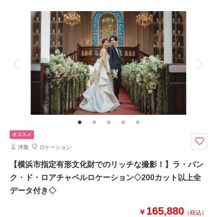
撮影料
新婦衣装1着
新郎衣装1着
相談予約する
撮影日の空き
着付け
来店・オンライン
ヘアメイク
を確認する
小物一式
アルバム
データ 150 カット
台紙付写真
衣装追加
会食
挙式
家族と撮影
家族用衣装レンタル
ペットと撮影
その他含むもの
ライブレタッチ (美整補正) / 新婦ヘアメイク (洋髪) / 着付け/白無垢or色打掛
(スタンダード)/黒紋付(スタンダード)/衣装小物・髪飾り(和装)/ ヘアメイクア
テンド / 台紙付き写真1冊
オススメ
みなとみらいエリアで本格和装ロケが楽しめる！
洋装
ロケーション
横浜みなとみらい21を見下ろす高台にあり、桜の名所でもある掃部山公園
や
【横浜市指定有形文化財でのリッチな撮影！】ラ・バン
店舗からも近い伊勢山皇大神宮など和装ロケーションプランをご用意しまし
ク・ド・ロアチャペルロケーション◇200カット以上全
た！
データ付き◇
165,880
このプランで撮影可能な撮影レポート
￥
（税込）