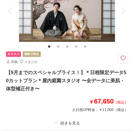
アルバム
データ 200 カット
台紙付写真
衣装追加
会食
挙式
家族と撮影
家族用衣装レンタル
ペットと撮影
その他含むもの
ライブレタッチ (美肌・体型補正) / 新婦ヘアメイク (洋髪) / ドレス&タキシー
ド (スタンダード) / アクセサリー / 衣装補正 / ブーケ・ブートニア / ヘアメイ
クアテンド / 台紙付き写真1冊
オススメ
撮影日限定
＼8月までの撮影なら、さらにおトク！／ 必要なものが全部込みの和洋プラ
和装
スタジオ
ン
【9月までのスペシャルプライス！】＊日程限定データ5
9月23日（金）までの撮影限定！
0カットプラン＊屋内庭園スタジオ 〜全データに美肌・
和装と洋装、どちらも叶う期間限定の特別プランをご用意しました。
オリジナルスタジオから、お好きなセットを選んで撮影♪
体型補正付き〜
67,650
8月31日までの撮影で全データをご購入いただいたお客様は、さらに22,000
￥
（税込）
円OFF☆
土日祝UP料金：
￥11,000
（税込）
このプランで撮影可能な撮影レポート
適用条件：
【先着20組様限定プライス】撮影日限定（お問い合わせください）
撮影日：
2026年7月11日