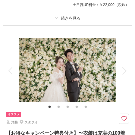
土日祝UP料金：
￥22,000
（税込）
撮影日：
2024年12月3日
撮影場所：
スタジオアクア横浜みなとみらい
（神
奈川）
プラン詳細
撮影料
新婦衣装1着
新郎衣装1着
相談予約する
撮影日の空き
着付け
ヘアメイク
小物一式
来店・オンライン
を確認する
アルバム
データ 200 カット
台紙付写真
衣装追加
会食
挙式
家族と撮影
家族用衣装レンタル
ペットと撮影
その他含むもの
ライブレタッチ (美整補正) / 新婦ヘアメイク (洋髪) / ドレス&タキシード (ス
タンダード) / アクセサリー / 衣装補正 / ブーケ・ブートニア / ヘアメイクア
テンド / 台紙付き写真1冊
オススメ
横浜市指定有形文化財の建築美の中で撮影するチャペルフォトプラン
洋装
スタジオ
横浜で現存する外国資本の銀行建築として、2006年横浜市指定有形文化財
に指定されている建物をリノベーション。
【お得なキャンペーン特典付き】〜衣装は充実の100着