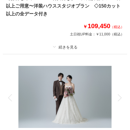
時代を超えてなお輝き続ける本物の魅力を放っています。天井窓からの自然
以上ご用意〜洋装ハウススタジオプラン ◇150カット
光あふれる白亜の優美なチャペルの中で美しい婚礼写真が残せます。
以上の全データ付き
109,450
このプランで撮影可能な撮影レポート
￥
（税込）
土日祝UP料金：
￥11,000
（税込）
撮影日：
2026年4月26日
撮影場所：
ラバンクドロア
（神奈川）
プラン詳細
撮影料
新婦衣装1着
新郎衣装1着
相談予約する
撮影日の空き
着付け
ヘアメイク
小物一式
来店・オンライン
を確認する
アルバム
データ 150 カット
台紙付写真
衣装追加
会食
挙式
家族と撮影
家族用衣装レンタル
ペットと撮影
その他含むもの
ライブレタッチ (美整補正) / 新婦ヘアメイク (洋髪) / ドレス&タキシード (ス
タンダード) / アクセサリー / 衣装補正 / ブーケ・ブートニア / ヘアメイクア