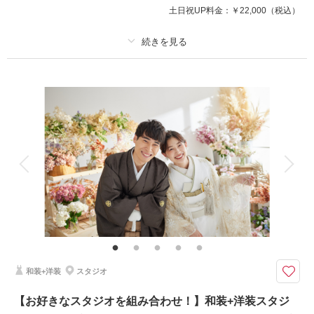
土日祝UP料金：
￥22,000
（税込）
このプランで撮影可能な撮影レポート
撮影日：
2026年6月16日
撮影場所：
プラン詳細
横浜
（神奈川）
撮影料
新婦衣装1着
新郎衣装1着
着付け
ヘアメイク
小物一式
アルバム
データ 150 カット
台紙付写真
相談予約する
撮影日の空き
衣装追加
会食
挙式
来店・オンライン
を確認する
家族と撮影
家族用衣装レンタル
ペットと撮影
その他含むもの
ライブレタッチ (美整補正) / 新婦ヘアメイク (洋髪) / ドレス&タキシード (ス
タンダード) / アクセサリー / 衣装補正 / ブーケ・ブートニア / ヘアメイクア
テンド / 台紙付き写真1冊
和装+洋装
スタジオ
横浜の歴史を感じる「ジャックの塔」で、大正ロマン漂うクラシカルウェデ
ィングフォト
【お好きなスタジオを組み合わせ！】和装+洋装スタジ
開港記念会館は、横浜を象徴する歴史的建造物のひとつ。