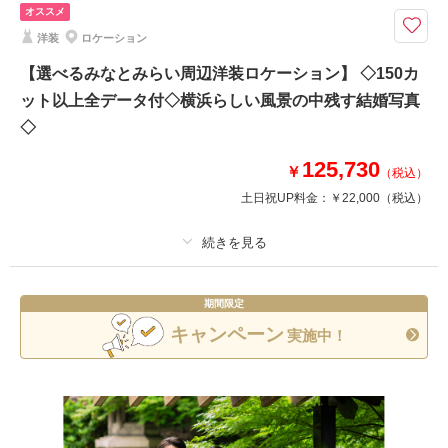
オススメ
【みんなが選ぶ和装ロケーションスポット】美しく永遠に色あせない、日本
洋装
ロケーション
の大切な伝統美を
横浜市内にありながら、日本庭園の美しい三渓園。
【選べるみなとみらい周辺洋装ロケーション】 ◇150カ
園内には三重塔や鶴翔閣等の歴史的建造物が数多く様々なバリエーションで
ット以上全データ付◇横浜らしい風景の中残す結婚写真
撮影可能です！
◇
大きな池や緑いっぱいの景色の中で、しっかりと和装姿を残せます！
125,730
￥
（税込）
※交通費、申請料が別途必要です。
土日祝UP料金：
￥22,000
（税込）
このプランで撮影可能な撮影レポート
プラン詳細
撮影日：
2026年4月1日
撮影場所：
三溪園
（神奈川）
期間限定
撮影料
新婦衣装1着
新郎衣装1着
キャンペーン
実施中！
着付け
ヘアメイク
小物一式
アルバム
データ 150 カット
台紙付写真
衣装追加
会食
挙式
相談予約する
撮影日の空き
来店・オンライン
を確認する
家族と撮影
家族用衣装レンタル
ペットと撮影