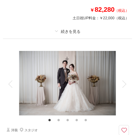
82,280
￥
（税込）
相談予約する
撮影日の空き
来店・オンライン
を確認する
土日祝UP料金：
￥22,000
（税込）
プラン詳細
撮影料
新婦衣装1着
新郎衣装1着
着付け
ヘアメイク
小物一式
アルバム 20 P
データ
台紙付写真
衣装追加
会食
挙式
家族と撮影
家族用衣装レンタル
ペットと撮影
その他含むもの
ライブレタッチ (美整補正) / 新婦ヘアメイク (洋髪) / ドレス&タキシード (ス
タンダード) / アクセサリー / 衣装補正 / ブーケ・ブートニア / ヘアメイクア
テンド / 台紙付き写真1冊
洋装
スタジオ
｟みんなが選ぶロケ地！洋装でも和装でも◎｠美しい横浜の街並みをバック