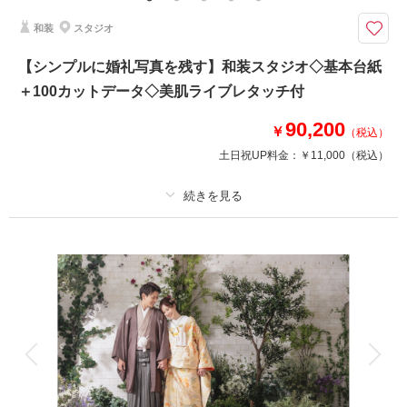
和装
スタジオ
おしゃれな背景のハウススタジオと室内に日本庭園を再現した和風スタジオ
で写真が残せるプラン
【シンプルに婚礼写真を残す】和装スタジオ◇基本台紙
洋装と和装、どちらも1日でスタジオ撮影ができる特別プラン。
＋100カットデータ◇美肌ライブレタッチ付
自社オリジナルスタジオでの撮影、
セットプランとして通常よりお得な料金内容になっています！
90,200
おしゃれな背景セットでSNS映えも間違いなし！
￥
（税込）
土日祝UP料金：
￥11,000
（税込）
このプランで撮影可能な撮影レポート
撮影日：
2026年7月18日
撮影場所：
プラン詳細
みなとみらい店ハウススタジオ
（神奈
川）
撮影料
新婦衣装1着
新郎衣装1着
着付け
ヘアメイク
小物一式
アルバム
データ 100 カット
台紙付写真
相談予約する
撮影日の空き
衣装追加
会食
挙式
来店・オンライン
を確認する
家族と撮影
家族用衣装レンタル
ペットと撮影
その他含むもの