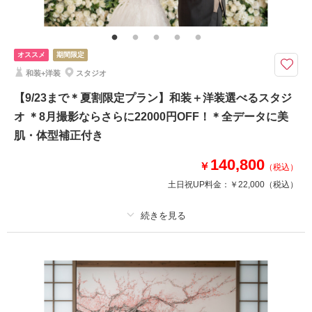
庭園での撮影
ペットと撮影
オススメ
期間限定
和装+洋装
スタジオ
【9/23まで＊夏割限定プラン】和装＋洋装選べるスタジ
オ ＊8月撮影ならさらに22000円OFF！＊全データに美
肌・体型補正付き
140,800
￥
（税込）
土日祝UP料金：
￥22,000
（税込）
適用条件：
9/23(金)までに撮影のお客様限定（8月撮影ならさらに22,000円OFF）
プラン詳細
撮影料
新婦衣装2着
新郎衣装2着
着付け
ヘアメイク
小物一式