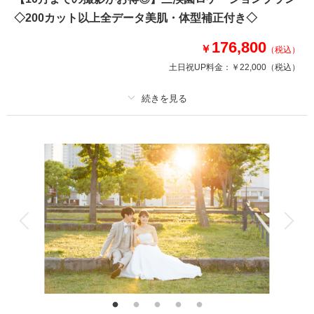
横浜で最も有名なみなとみらいからベイブリッジまでの景色が一望できる大
桟橋！
◇200カット以上全データ美肌・体型補正付き◇
洋装でも和装でも撮影可能です！
176,800
￥
（税込）
ナイトフォトプランは、夜景だけではなく夕日の時間帯からの撮影もOK！
土日祝UP料金：
￥22,000
（税込）
サンセットと共に移り変わるみなとみらいの景色を楽しみましょう！
このプランで撮影可能な撮影レポート
プラン詳細
撮影日：
2026年6月8日
撮影料
撮影場所：
新婦衣装1着
大桟橋
（神奈川）
新郎衣装1着
着付け
ヘアメイク
小物一式
アルバム
データ 200 カット
台紙付写真
衣装追加
会食
挙式
相談予約する
撮影日の空き
家族と撮影
家族用衣装レンタル
ペットと撮影
来店・オンライン
を確認する
その他含むもの
ライブレタッチ (美肌・体型補正) / 新婦ヘアメイク (洋髪) / 着付け/白無垢or
色打掛 (スタンダード)/黒紋付(スタンダード)/衣装小物・髪飾り(和装)/ ヘア
メイクアテンド / 台紙付き写真1冊