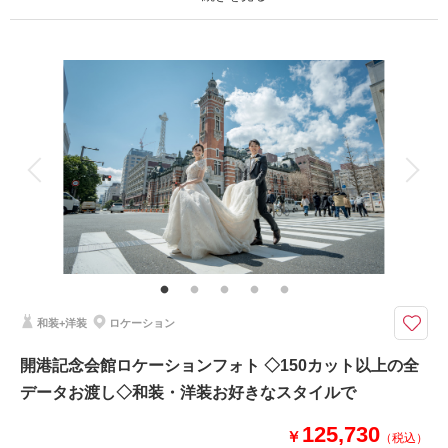
相談予約する
撮影日の空き
来店・オンライン
を確認する
プラン詳細
撮影料
新婦衣装1着
新郎衣装1着
着付け
ヘアメイク
小物一式
アルバム
データ 150 カット
台紙付写真
衣装追加
会食
挙式
家族と撮影
家族用衣装レンタル
ペットと撮影
その他含むもの
ライブレタッチ (美整補正) / 新婦ヘアメイク (洋髪) / 着付け/白無垢or色打掛
(スタンダード)/黒紋付(スタンダード)/衣装小物・髪飾り(和装)/ ヘアメイクア
テンド / 台紙付き写真1冊
和装+洋装
ロケーション
本格的な茶室スタジオで撮影する、和装の結婚写真
◇もっとも選ばれているプラン◇
開港記念会館ロケーションフォト ◇150カット以上の全
大きな一室に、和風庭園と和室を再現！
データお渡し◇和装・洋装お好きなスタイルで
宮大工が手がけた撮影セットは本物の木を使用した細かな作りが特徴。
年賀状やウェルカムスペースにもぴったりの正座写真もバッチリ撮れちゃい
125,730
ます。
￥
（税込）