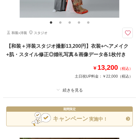
その他含むもの
ライブレタッチ (美整補正) / 新婦ヘアメイク (洋髪) / ドレス&タキシード (ス
タンダード) / アクセサリー / 衣装補正 / ブーケ・ブートニア / ヘアメイクア
テンド / 台紙付き写真1冊
和装+洋装
スタジオ
伝統的スタイルで残す王道婚礼フォト
衣装・ヘアメイクから台紙まで揃った洋装写真。
【和装＋洋装スタジオ撮影13,200円】衣装+ヘアメイク
+肌・スタイル修正◎婚礼写真＆画像データ各1枚付き
昔ながらの伝統的な婚礼写真を撮影できる、無地背景のシンプルなスタジオ
です。
13,200
ベーシックで伝統的なお写真を、リーズナブルに残せます♪
￥
（税込）
土日祝UP料金：
￥22,000
（税込）
相談予約する
撮影日の空き
来店・オンライン
を確認する
プラン詳細
期間限定
撮影料
新婦衣装2着
新郎衣装2着
キャンペーン
実施中！
着付け
ヘアメイク
小物一式
アルバム
データ 2 カット
台紙付写真