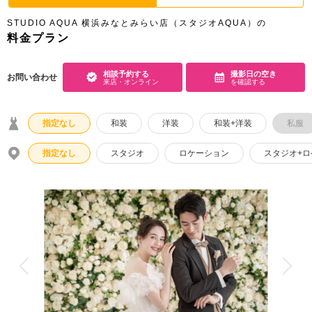
アクセス/TEL
スタジオトップ
STUDIO AQUA 横浜みなとみらい店（スタジオAQUA）の
料金プラン
こだわりポイント
相談予約する
撮影日の空き
お問い合わせ
来店・オンライン
を確認する
指定なし
和装
洋装
和装+洋装
私服
指定なし
スタジオ
ロケーション
スタジオ+
チャペルでの撮影
夜景での撮影
スタジオでの撮影
家族・友人と撮影
豊富な色打掛・着物
人気スポットでの撮影
海での撮影
マタニティフォト
豊富なドレス
3万円以下のプラン