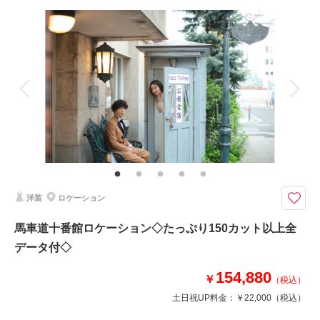
撮影料
新婦衣装1着
新郎衣装1着
着付け
ヘアメイク
小物一式
相談予約する
撮影日の空き
来店・オンライン
を確認する
アルバム
データ 200 カット
台紙付写真
衣装追加
会食
挙式
家族と撮影
家族用衣装レンタル
ペットと撮影
その他含むもの
ライブレタッチ (美整補正) / 新婦ヘアメイク (洋髪) / ドレス&タキシード (ス
タンダード) / アクセサリー / 衣装補正 / ブーケ・ブートニア / ヘアメイクア
テンド / 台紙付き写真1冊
洋装
ロケーション
実際に挙式を行なっている本格的チャペルでの撮影♪
異国情緒溢れる本格チャペルで撮影できる横浜みなとみらい店限定プラン。
馬車道十番館ロケーション◇たっぷり150カット以上全
実際の挙式のように、一歩ずつバージンロードを進むお二人の姿や
データ付◇
指輪交換をする様子を写真に残すこともできます。
結婚式は挙げないけど、本格チャペルで写真を残しましょう。
154,880
￥
（税込）
土日祝UP料金：
￥22,000
（税込）
このプランで撮影可能な撮影レポート