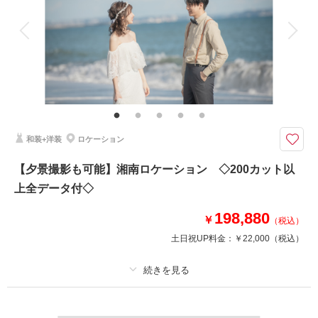
アルバム
データ 300 カット
台紙付写真
衣装追加
会食
挙式
相談予約する
撮影日の空き
来店・オンライン
を確認する
家族と撮影
家族用衣装レンタル
ペットと撮影
その他含むもの
ライブレタッチ (美整補正) / 新婦ヘアメイク (洋髪) / ドレス&タキシード (ス
タンダード) /白無垢or色打掛 (スタンダード)/黒紋付(スタンダード)/アクセサ
リー/衣装補正/ ブーケ・ブートニア / ヘアメイクアテンド / 台紙付き写真1冊
和装+洋装
ロケーション
1日で洋装ロケーションフォトと和装撮影が叶う特別プラン
和装は屋内庭園型スタジオにて、洋装はみなとみらい周辺でロケーション撮
【夕景撮影も可能】湘南ロケーション ◇200カット以
影！
上全データ付◇
（赤レンガ倉庫、メモリアルパーク、象の鼻パーク、ドッグヤードガーデン
など）
198,880
セットプランだから通常価格よりもお得◎
￥
（税込）
土日祝UP料金：
￥22,000
（税込）
※他のロケーションスポットとも組み合わせ可能です。
このプランで撮影可能な撮影レポート
プラン詳細
撮影日：
2025年7月4日