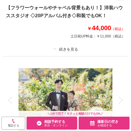
に撮影するロケーションプラン
【フラワーウォールやチャペル背景もあり！】洋装ハウ
THE 横浜！なウエディングフォト☆
ススタジオ ◇20Pアルバム付き◇和装でもOK！
みなとみらいからベイブリッジまでが一望でき、素敵なシーンが撮影出来ま
す！
44,000
￥
（税込）
土日祝UP料金：
￥11,000
（税込）
このプランで撮影可能な撮影レポート
撮影日：
2026年5月24日
撮影場所：
大桟橋＋屋内庭園スタジオ
（神奈
プラン詳細
川）
撮影料
新婦衣装1着
新郎衣装1着
着付け
ヘアメイク
小物一式
相談予約する
撮影日の空き
アルバム 20 P
データ
台紙付写真
来店・オンライン
を確認する
衣装追加
会食
挙式
家族と撮影
家族用衣装レンタル
ペットと撮影
＼1分で完了！サクッと相談だけでもOK／
その他含むもの
相談予約する
撮影日の空き
ライブレタッチ (美整補正) / 新婦ヘアメイク (洋髪) / ドレス&タキシード (ス
来店・オンライン
を確認する
電話する
タンダード) / アクセサリー / 衣装補正 / ブーケ・ブートニア / ヘアメイクア