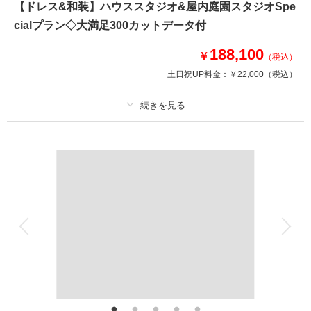
【ドレス&和装】ハウススタジオ&屋内庭園スタジオSpe
蒼い海と澄んだ空が目の前に広がる｢クリスタル グレイス チャペル｣
cialプラン◇大満足300カットデータ付
水平線へと続くバージンロード、そして、天上から降り注ぐやわらかな光。
上質かつリゾートならではの挙式を演出いたします。春には桜、秋には紅葉
188,100
も楽しめます。
￥
（税込）
土日祝UP料金：
￥22,000
（税込）
相談予約する
撮影日の空き
来店・オンライン
を確認する
プラン詳細
撮影料
新婦衣装2着
新郎衣装2着
着付け
ヘアメイク
小物一式
アルバム
データ 300 カット
台紙付写真
衣装追加
会食
挙式
家族と撮影
家族用衣装レンタル
ペットと撮影
その他含むもの
ライブレタッチ (美整補正) / 新婦ヘアメイク (洋髪) / ドレス&タキシード (ス
タンダード) /白無垢or色打掛 (スタンダード)/黒紋付(スタンダード)/アクセサ
リー/衣装補正/ ブーケ・ブートニア / ヘアメイクアテンド / 台紙付き写真1冊