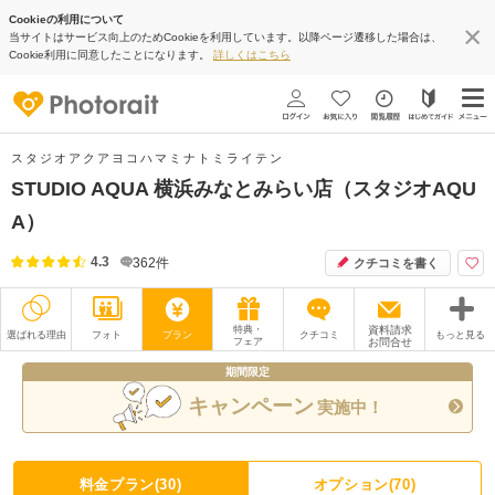
Cookieの利用について
当サイトはサービス向上のためCookieを利用しています。以降ページ遷移した場合は、
Cookie利用に同意したことになります。
詳しくはこちら
スタジオアクアヨコハマミナトミライテン
STUDIO AQUA 横浜みなとみらい店（スタジオAQU
A）
4.3
362
件
クチコミを書く
特典・
資料請求
選ばれる理由
フォト
プラン
クチコミ
もっと見る
フェア
お問合せ
期間限定
撮影レポート
フォトグラファー
キャンペーン
実施中！
衣装
ムービー
オプション
ブログ
料金プラン(30)
オプション(70)