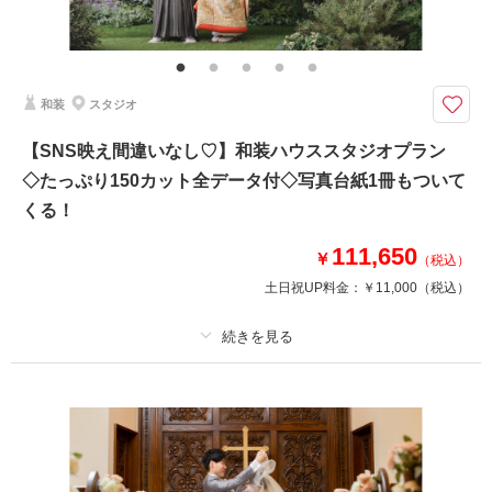
ライブレタッチ (美整補正) / 新婦ヘアメイク (洋髪) / 着付け/白無垢or色打掛
(スタンダード)/黒紋付(スタンダード)/衣装小物・髪飾り(和装)/ ヘアメイクア
テンド / 台紙付き写真1冊
和装
スタジオ
本格和装でしっかり残す和装スタジオフォト
衣装・ヘアメイクから台紙まで揃い、かつ使いやすいデータも100カット以
【SNS映え間違いなし♡】和装ハウススタジオプラン
上をお渡し！
◇たっぷり150カット全データ付◇写真台紙1冊もついて
昔ながらの伝統的な婚礼写真を撮影できる、無地背景のシンプルなスタジオ
くる！
です。
ベーシックで伝統的なお写真を、余すことなく残せます♪
111,650
￥
（税込）
土日祝UP料金：
￥11,000
（税込）
このプランで撮影可能な撮影レポート
撮影日：
2026年1月17日
撮影場所：
横浜
（神奈川）
プラン詳細
撮影料
新婦衣装1着
新郎衣装1着
着付け
ヘアメイク
小物一式
アルバム
データ 150 カット
台紙付写真