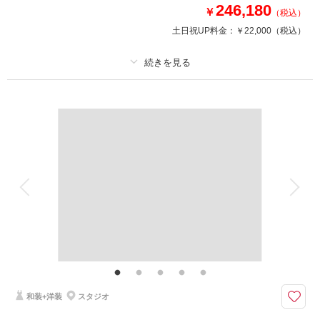
246,180
￥
（税込）
土日祝UP料金：
￥22,000
（税込）
このプランで撮影可能な撮影レポート
撮影日：
2025年11月1日
撮影場所：
スタジオアクア横浜みなとみらい店
（神奈川）
プラン詳細
撮影料
新婦衣装1着
新郎衣装1着
着付け
ヘアメイク
小物一式
相談予約する
撮影日の空き
アルバム
データ 300 カット
台紙付写真
来店・オンライン
を確認する
衣装追加
会食
挙式
家族と撮影
家族用衣装レンタル
ペットと撮影
その他含むもの
ライブレタッチ (美整補正) / 新婦ヘアメイク (洋髪) / ドレス&タキシード (ス
タンダード) / アクセサリー / 衣装補正 / ブーケ・ブートニア / ヘアメイクア
テンド / 台紙付き写真1冊
和装+洋装
スタジオ
ヒルトン小田原の専用チャペルとホテル敷地屋外撮影が可能な特別プランで
す。