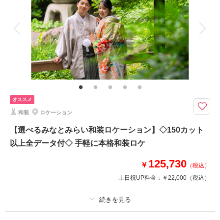
その他含むもの
ライブレタッチ (美整補正) / 新婦ヘアメイク (洋髪) / ドレス&タキシード (ス
タンダード) / アクセサリー / 衣装補正 / ブーケ・ブートニア / ヘアメイクア
テンド / 台紙付き写真1冊
お店を一歩出ると広がる広い空と青い海！撮影スポットを豊富にご用意して
おります！
赤レンガ倉庫、メモリアルパーク、横浜市開港記念会館、象の鼻パーク、馬
車道十番館など
オススメ
横浜らしい風景の中残す結婚写真。
和装
ロケーション
※お選びいたくスポットによりご料金が異なります
【選べるみなとみらい和装ロケーション】◇150カット
データ金額125,730円〜
以上全データ付◇ 手軽に本格和装ロケ
125,730
このプランで撮影可能な撮影レポート
￥
（税込）
土日祝UP料金：
￥22,000
（税込）
撮影日：
2026年5月29日
撮影場所：
メモリアルパーク
（神奈川）
プラン詳細