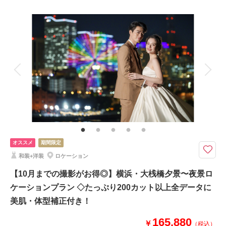
プラン詳細
撮影場所：
横浜
（神奈川）
撮影料
新婦衣装1着
新郎衣装1着
着付け
ヘアメイク
小物一式
アルバム
データ 50 カット
台紙付写真
相談予約する
撮影日の空き
衣装追加
会食
挙式
来店・オンライン
を確認する
家族と撮影
家族用衣装レンタル
ペットと撮影
その他含むもの
ライブレタッチ (美肌・体型補正) / 新婦ヘアメイク (洋髪) / 着付け/白無垢or
色打掛 (スタンダード)/黒紋付(スタンダード)/衣装小物・髪飾り(和装)/ ヘア
メイクアテンド / 台紙付き写真1冊
オススメ
期間限定
必要なものが全部ついて 通常より40,000円（税込44,000円）お得な キャン
和装+洋装
ロケーション
ペーン特別価格で撮影できる！
【10月までの撮影がお得◎】横浜・大桟橋夕景〜夜景ロ
通常価格*150カット101,500円（税込111,650円）が
ケーションプラン ◇たっぷり200カット以上全データに
期間限定44,000円OFFのキャンペーン特別価格 *50カット61,500円（税込6
7,650円）♡
美肌・体型補正付き！
165,880
日程限定の特別プランです！
￥
（税込）