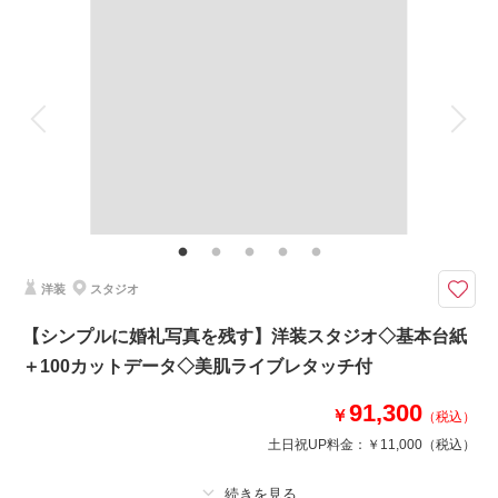
撮影料
新婦衣装1着
新郎衣装1着
撮影場所：
大桟橋 屋内庭園
（神奈川）
着付け
ヘアメイク
小物一式
アルバム
データ 200 カット
台紙付写真
衣装追加
会食
挙式
家族と撮影
家族用衣装レンタル
ペットと撮影
相談予約する
撮影日の空き
来店・オンライン
を確認する
その他含むもの
ライブレタッチ (美整補正) / 新婦ヘアメイク (洋髪) / ドレス&タキシード (ス
タンダード) / アクセサリー / 衣装補正 / ブーケ・ブートニア / ヘアメイクア
テンド / 台紙付き写真1冊
洋装
スタジオ
海といえば「湘南ロケーション」
デートスポットとしても、多くの人が訪れたことのある湘南エリア。
【シンプルに婚礼写真を残す】洋装スタジオ◇基本台紙
広い海をバックに思い出に残る写真を残しませんか？
＋100カットデータ◇美肌ライブレタッチ付
撮影当日は鎌倉駅からすぐの場所にあるお支度・お写真選びのためのサロン
91,300
に集合！
￥
（税込）
海と夕日とのコラボレーション撮影もできるプランです！
土日祝UP料金：
￥11,000
（税込）