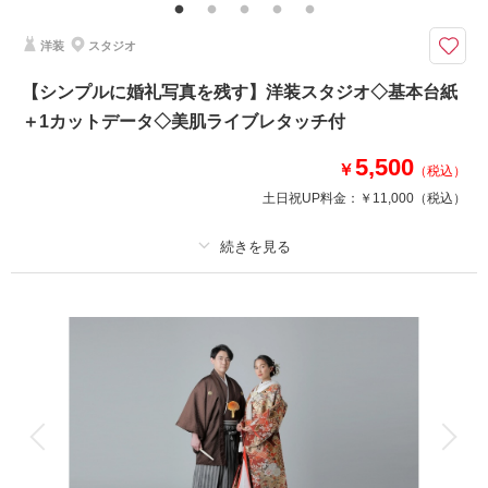
テンド / 台紙付き写真1冊
洋装
スタジオ
【おしゃれな背景がかわいい】SNS映え間違いなし！ナチュラル、可愛
い、アンティークなど様々な雰囲気が楽しめるスタジオ
【シンプルに婚礼写真を残す】洋装スタジオ◇基本台紙
横浜店こだわりのハウススタジオ☆
＋1カットデータ◇美肌ライブレタッチ付
アンティークで雰囲気たっぷりの空間でお二人のお写真を残しませんか？
おしゃれなウェルカムボードや報告ハガキに活躍まちがいなし
5,500
前撮りはもちろん、挙式をせずに写真のみの方も選ばれるプランです！
￥
（税込）
土日祝UP料金：
￥11,000
（税込）
このプランで撮影可能な撮影レポート
撮影日：
2026年7月4日
撮影場所：
プラン詳細
ハウススタジオ
（神奈川）
撮影料
新婦衣装1着
新郎衣装1着
着付け
ヘアメイク
小物一式
アルバム
データ 1 カット
台紙付写真
相談予約する
撮影日の空き
衣装追加
会食
挙式
来店・オンライン
を確認する
家族と撮影
家族用衣装レンタル
ペットと撮影