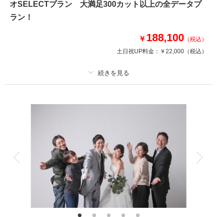
オSELECTプラン 大満足300カット以上の全データプ
赤レンガとタイルの重厚な造りや、館内に差し込む光と色鮮やかなステンド
グラスが、お二人の姿を一層引き立てます。
ラン！
格式あるクラシカルな雰囲気の中で、特別な一枚を残したい方におすすめで
す。
188,100
￥
（税込）
土日祝UP料金：
￥22,000
（税込）
相談予約する
撮影日の空き
来店・オンライン
を確認する
プラン詳細
撮影料
新婦衣装2着
新郎衣装2着
着付け
ヘアメイク
小物一式
アルバム
データ 300 カット
台紙付写真
衣装追加
会食
挙式
家族と撮影
家族用衣装レンタル
ペットと撮影
その他含むもの
ライブレタッチ (美整補正) / 新婦ヘアメイク (洋髪) / ドレス&タキシード (ス
タンダード) /白無垢or色打掛 (スタンダード)/黒紋付(スタンダード)/アクセサ
リー/衣装補正/ ブーケ・ブートニア / ヘアメイクアテンド / 台紙付き写真1冊