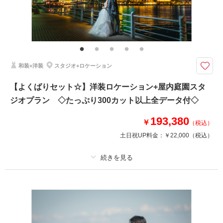
その他含むもの
ライブレタッチ (美整補正) / 新婦ヘアメイク (洋髪) / ドレス&タキシード (ス
タンダード) /白無垢or色打掛 (スタンダード)/黒紋付(スタンダード)/アクセサ
リー/衣装補正/ ブーケ・ブートニア / ヘアメイクアテンド / 台紙付き写真1冊
和装+洋装
スタジオ+ロケーション
ウェディングドレス姿で、 家族と思い出に残る時間を過ごす
家族フォトウェディングは、ご家族と記念写真を撮る時間も含めて、大切な
【よくばりセット☆】洋装ロケーション+屋内庭園スタ
思い出を残すことができるプラン。
ジオプラン ◇たっぷり300カット以上全データ付◇
ご両家の皆様で新郎新婦様を囲みながら、家族団らんのひとときをお過ごし
ください。
193,380
ウェディングフォト専門のフォトグラファーが大切に撮影させていただきま
￥
（税込）
す。
土日祝UP料金：
￥22,000
（税込）
このプランで撮影可能な撮影レポート
撮影日：
プラン詳細
2025年10月18日
撮影場所：
みなとみらい店ハウススタジオ
（神奈
撮影料
新婦衣装2着
新郎衣装2着
川）
着付け
ヘアメイク
小物一式