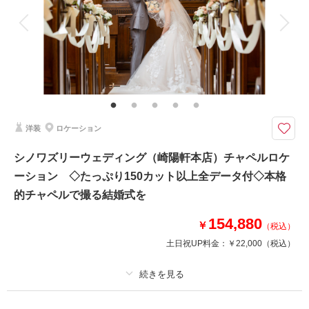
相談予約する
撮影日の空き
来店・オンライン
を確認する
衣装追加
会食
挙式
家族と撮影
家族用衣装レンタル
ペットと撮影
その他含むもの
ライブレタッチ (美整補正) / 新婦ヘアメイク (洋髪) / 着付け/白無垢or色打掛
(スタンダード)/黒紋付(スタンダード)/衣装小物・髪飾り(和装)/ ヘアメイクア
テンド / 台紙付き写真1冊
洋装
ロケーション
ハウススタジオで和装撮影がいまのトレンド！大人可愛くおしゃれな和装は
いかが？
シノワズリーウェディング（崎陽軒本店）チャペルロケ
オシャレな空間での和装撮影！
ーション ◇たっぷり150カット以上全データ付◇本格
他ではマネの出来ない1枚が残せます！
アンティークや可愛い雰囲気をご希望の方に♡
的チャペルで撮る結婚式を
154,880
￥
（税込）
このプランで撮影可能な撮影レポート
土日祝UP料金：
￥22,000
（税込）
撮影日：
2026年6月12日
撮影場所：
みなとみらい店ハウススタジオ
（神奈
川）
プラン詳細