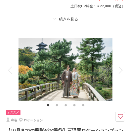
ご予約満了の前に、お早めにお問い合わせください！
土日祝UP料金：
￥22,000
（税込）
このプランで撮影可能な撮影レポート
適用条件：
先着20組様限定 10月までの撮影でシーズンアップ料金11,000円OF
F！
撮影日：
2026年7月1日
撮影場所：
スタジオアクア
（神奈川）
プラン詳細
撮影料
新婦衣装1着
新郎衣装1着
着付け
ヘアメイク
小物一式
アルバム
データ 200 カット
台紙付写真
相談予約する
撮影日の空き
来店・オンライン
を確認する
衣装追加
会食
挙式
家族と撮影
家族用衣装レンタル
ペットと撮影
その他含むもの
ライブレタッチ (美肌・体型補正) / 新婦ヘアメイク (洋髪) / ドレス&タキシー
ド (スタンダード) / アクセサリー / 衣装補正 / ブーケ・ブートニア / ヘアメイ
オススメ
クアテンド / 台紙付き写真1冊
和装
ロケーション
美しい横浜の街並みをバックに撮影するロケーションプラン
【10月までの撮影がお得◎】三渓園ロケーションプラン