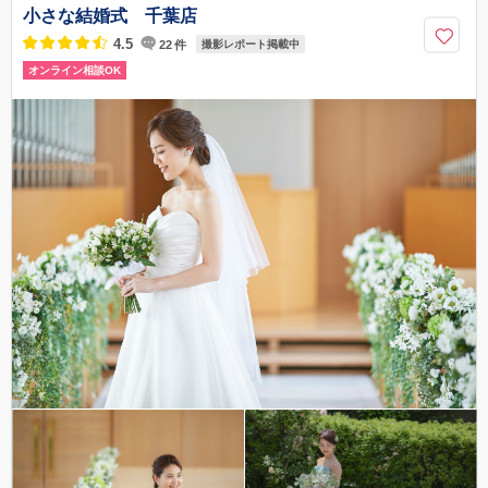
0120-499-272
小さな結婚式 千葉店
4.5
22
件
撮影レポート掲載中
オンライン相談OK