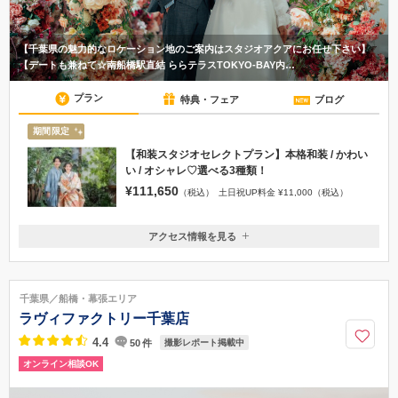
【千葉県の魅力的なロケーション地のご案内はスタジオアクアにお任せ下さい】
【デートも兼ねて☆南船橋駅直結 ららテラスTOKYO-BAY内…
プラン
特典・フェア
ブログ
期間限定
【和装スタジオセレクトプラン】本格和装 / かわい
い / オシャレ♡選べる3種類！
¥111,650
（税込）
土日祝UP料金 ¥11,000（税込）
アクセス情報を見る
〒273-0013
千葉県船橋市若松2丁目2番1号 ららテラスTOKYO-BAY 2階
JR 「南船橋駅」から徒歩1分
千葉県／船橋・幕張エリア
047-407-1367
ラヴィファクトリー千葉店
4.4
50
件
撮影レポート掲載中
オンライン相談OK