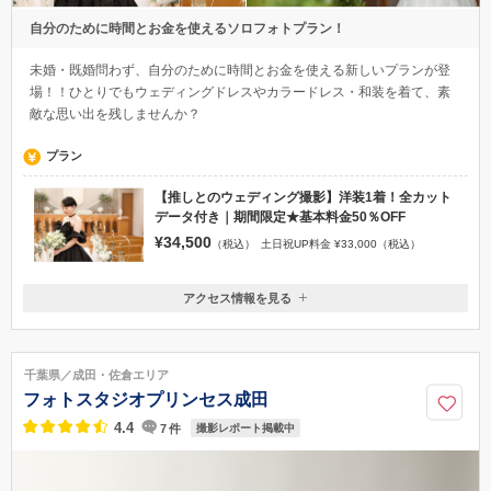
自分のために時間とお金を使えるソロフォトプラン！
未婚・既婚問わず、自分のために時間とお金を使える新しいプランが登
場！！ひとりでもウェディングドレスやカラードレス・和装を着て、素
敵な思い出を残しませんか？
プラン
【推しとのウェディング撮影】洋装1着！全カット
データ付き｜期間限定★基本料金50％OFF
¥34,500
（税込）
土日祝UP料金 ¥33,000（税込）
アクセス情報を見る
〒261-0023
千葉県千葉市美浜区中瀬2-6-1WBGマリブイースト2階
JR京葉線「海浜幕張」駅徒歩約2分
千葉県／成田・佐倉エリア
0120-945-906
フォトスタジオプリンセス成田
4.4
7
件
撮影レポート掲載中