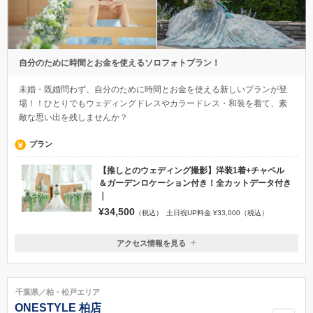
自分のために時間とお金を使えるソロフォトプラン！
未婚・既婚問わず、自分のために時間とお金を使える新しいプランが登
場！！ひとりでもウェディングドレスやカラードレス・和装を着て、素
敵な思い出を残しませんか？
プラン
【推しとのウェディング撮影】洋装1着+チャペル
＆ガーデンロケーション付き！全カットデータ付き
｜
¥34,500
（税込）
土日祝UP料金 ¥33,000（税込）
アクセス情報を見る
〒260-0014
千葉県千葉市中央区本千葉町１５−１ 京成ホテルミラマーレ7F
京成千葉中央駅
千葉県／柏・松戸エリア
0120-945-906
ONESTYLE 柏店