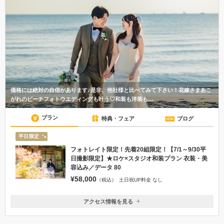
価格には絶対の自信があります♪是非、他社様と比べてみて下さい！花嫁さまあこ
がれのビーチフォトウエディングも叶う♡和装も洋装も…
プラン
特典・フェア
ブログ
平日限定
フォトレイト限定！先着20組限定！【7/1～9/30平
日撮影限定】★ロケ×スタジオ和装プラン 衣装・美
容込み／データ 80
¥58,000
（税込）
土日祝UP料金 なし
アクセス情報を見る
〒260-0033
千葉県千葉市中央区春日2-25-16 福岡ビル3階