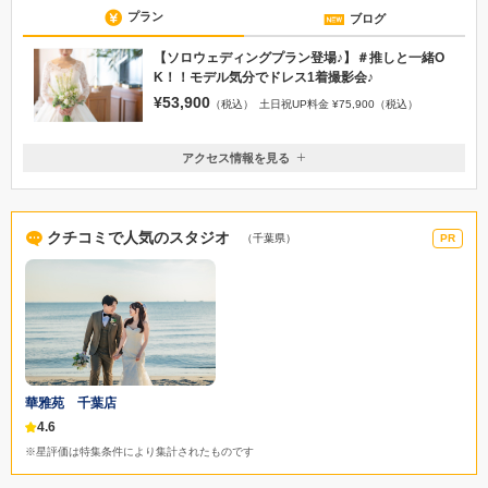
プラン
ブログ
【ソロウェディングプラン登場♪】＃推しと一緒O
K！！モデル気分でドレス1着撮影会♪
¥53,900
（税込）
土日祝UP料金 ¥75,900（税込）
アクセス情報を見る
〒260-8626
千葉県千葉市中央区中央1-11-1 ロイヤルパインズホテル千葉4F
JR千葉駅 東口より徒歩約7分 千葉都市モノレール 葭川公園駅より
クチコミで人気のスタジオ
（千葉県）
PR
徒歩約3分 京成電鉄 千葉中央駅より徒歩約5分 千葉中央公園が目印で
す。
043-222-1701
華雅苑 千葉店
4.6
※星評価は特集条件により集計されたものです