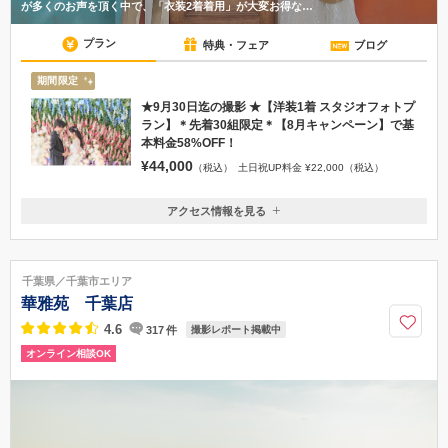
が多くのお声を頂く中で、「衣装2着着用」が大変お得な…
プラン
特典・フェア
ブログ
期間限定
★9月30日迄の撮影 ★【洋装1着 スタジオフォトプ
ラン】＊先着30組限定＊【8月キャンペーン】で基
本料金58%OFF！
¥44,000
（税込）
土日祝UP料金 ¥22,000（税込）
アクセス情報を見る
〒260-0024
千葉県千葉市中央区中央港1丁目22番7号 2階
千葉みなと駅 徒歩5分
千葉県／千葉市エリア
0120-255-410
華雅苑 千葉店
4.6
317
件
撮影レポート掲載中
オンライン相談OK