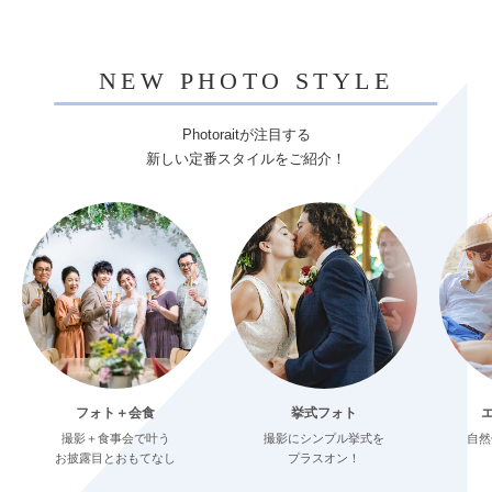
NEW PHOTO STYLE
Photoraitが注目する
新しい定番スタイルをご紹介！
フォト＋会食
挙式フォト
撮影＋食事会で叶う
撮影にシンプル挙式を
自然
お披露目とおもてなし
プラスオン！