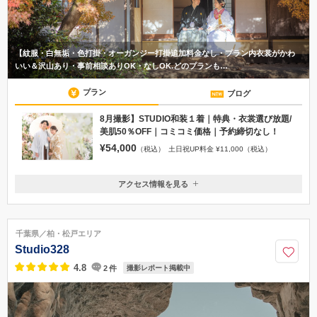
【紋服・白無垢・色打掛・オーガンジー打掛追加料金なし・プラン内衣裳がかわ
いい＆沢山あり・事前相談ありOK・なしOK.どのプランも…
プラン
ブログ
8月撮影】STUDIO和装１着｜特典・衣裳選び放題/
美肌50％OFF｜コミコミ価格｜予約締切なし！
¥54,000
（税込）
土日祝UP料金 ¥11,000（税込）
アクセス情報を見る
〒285-0817
千葉県佐倉市大崎台1-4-5コートヤード101
JR佐倉駅から徒歩3分
千葉県／柏・松戸エリア
Studio328
4.8
2
件
撮影レポート掲載中