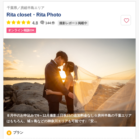
JR総武線各駅停車西千葉駅徒歩1分
千葉県／房総半島エリア
043-306-1170
Rita closet・Rita Photo
4.8
144
件
撮影レポート掲載中
オンライン相談OK
８月中のお申込みで9～12月撮影土日祝日の追加料金なし☆房州半島の千葉エリア
はもちろん、城ヶ島などの神奈川エリアも可能です♪「安…
プラン