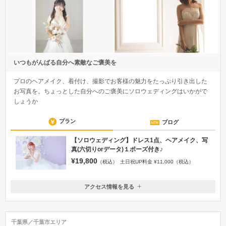
いつもがんばる自分へ素敵なご褒美を
プロのヘアメイク、着付け、撮影でお客様の魅力をたっぷり引き出した
お写真を。ちょっとした自分へのご褒美にソロウェディングはいかがで
しょうか
プラン
ブログ
【ソロウェディング】ドレス1点、ヘアメイク、写
真(六切りorデータ)１ポーズ付き♪
¥19,800
（税込）
土日祝UP料金 ¥11,000（税込）
アクセス情報を見る
〒261-0021
千葉県千葉市美浜区ひび野2丁目4番地 プレナ2F
JR海浜幕張駅南口から徒歩2分
千葉県／千葉市エリア