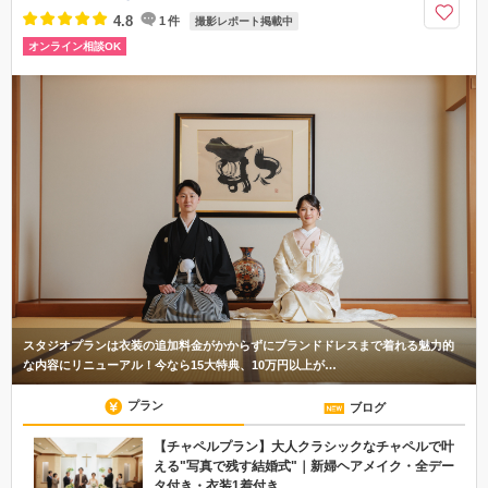
4.8
1
件
撮影レポート掲載中
オンライン相談OK
スタジオプランは衣装の追加料金がかからずにブランドドレスまで着れる魅力的
な内容にリニューアル！今なら15大特典、10万円以上が…
プラン
ブログ
【チャペルプラン】大人クラシックなチャペルで叶
える"写真で残す結婚式"｜新婦ヘアメイク・全デー
タ付き・衣装1着付き