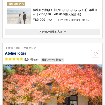
撮影日限定
洋装ロケ半額！【8月12,13,16,19,26,27日】洋装ロ
ケ｜¥150,000→¥80,000/雨天保証付き
¥80,000
（税込）
土日祝UP料金 ¥22,000（税込）
アクセス情報を見る
〒290-0038
千葉県市原市五井西3-13-12
駐車場がございますので、お車でのご来店をおすすめしております。(J
千葉県／成田・佐倉エリア
R五井駅から徒歩25分)
Atelier lotus
0436-37-2615
5.0
8
件
撮影レポート掲載中