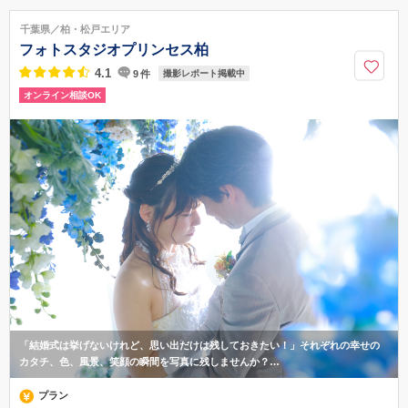
新松戸駅
千葉県／柏・松戸エリア
047-718-7190
フォトスタジオプリンセス柏
4.1
9
件
撮影レポート掲載中
オンライン相談OK
「結婚式は挙げないけれど、思い出だけは残しておきたい！」それぞれの幸せの
カタチ、色、風景、笑顔の瞬間を写真に残しませんか？…
プラン