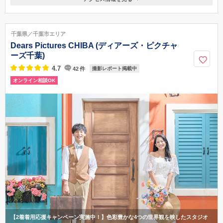
〒261-7102
千葉県千葉市美浜区中瀬2-6-1 WBGマリブイースト2F
JR京葉線「海浜幕張駅」南口より徒歩2分
千葉県／千葉市エリア
043-350-0701
Dears Pictures CHIBA (ディアーズ・ピクチャ
ーズ千葉)
4.7
42
件
撮影レポート掲載中
オンライン相談OK
【2着着用応援キャンペーン実施中！】色彩豊かな4つの世界観を映したスタジオ