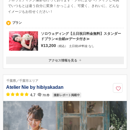
でいつもとは違う自分に変身！かっこよく、可愛く、きれいに、どんな
イメージもお任せください！
プラン
ソロウェディング【土日祝日料金無料】スタンダー
ドプラン≪台紙orデータ付き≫
¥13,200
（税込）
土日祝UP料金 なし
アクセス情報を見る
〒286-0017
千葉県成田市赤坂2-1-13そよら成田ニュータウンアネックスA棟3F
成田駅/JR成田駅西口よりバス そよら成田ニュータウン駅 ※駐車場無
千葉県／千葉市エリア
料
Atelier Nie by hibiyakadan
0120-499-281
4.7
70
件
撮影レポート掲載中