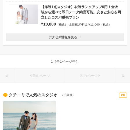
【洋装1点スタジオ】衣装ランクアップ0円！全衣
装から選べて即日データ納品可能。安さと安心を両
立したコスパ重視プラン
¥19,800
（税込）
土日祝UP料金 ¥11,000（税込）
アクセス情報を見る
〒277-0005
千葉県柏市柏４−6－13 ホワイトパレスコミゾ２F
ＪＲ柏駅東口より徒歩７分
1（全1ページ中）
047-163-8881
前のページ
次のページ
クチコミで人気のスタジオ
（千葉県）
PR