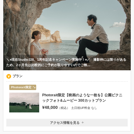
＼⭐︎現在Studio328、1周年記念キャンペーン実施中！⭐︎／ 撮影枠には限りがある
ため、2ヶ月先は比較的にご予約が取りやすいのでご検…
プラン
Photorait限定
Photorait限定【映画のような一枚を】公園ピクニ
ックフォト&ムービー 300カットプラン
¥48,000
（税込）
土日祝UP料金 なし
アクセス情報を見る
〒270-0021
千葉県松戸市小金原8丁目13-31 オメガフォー102