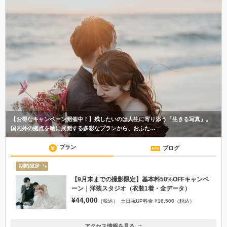
【お得なキャンペーン開催中！】残したいのは人生に寄り添う「生きる写真」。
国内外の拠点を軸に展開する多彩なプランから、おふた…
プラン
ブログ
期間限定
【9月末までの撮影限定】基本料50%OFFキャンペ
ーン｜洋装スタジオ（衣装1着・全データ）
¥44,000
（税込）
土日祝UP料金 ¥16,500（税込）
アクセス情報を見る