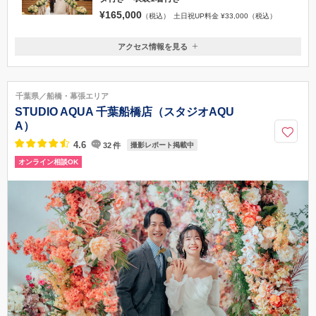
¥165,000
（税込）
土日祝UP料金 ¥33,000（税込）
アクセス情報を見る
〒277-0842
千葉県柏市末広町14-1 ザ・クレストホテル柏2階
JR・東武鉄道 柏駅西口から徒歩2分
千葉県／船橋・幕張エリア
04-7157-0328
STUDIO AQUA 千葉船橋店（スタジオAQU
A）
4.6
32
件
撮影レポート掲載中
オンライン相談OK