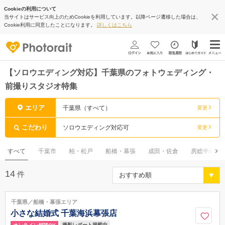
Cookieの利用について
当サイトはサービス向上のためCookieを利用しています。以降ページ遷移した場合は、
Cookie利用に同意したことになります。
詳しくはこちら
【ソロウエディング対応】千葉県のフォトウェディング・
前撮りスタジオ特集
エリア
千葉県（すべて）
変更
こだわり
ソロウエディング対応可
変更
すべて
千葉市
柏・松戸
船橋・幕張
成田・佐倉
房総半島
14
件
千葉県／船橋・幕張エリア
小さな結婚式 千葉海浜幕張店
撮影レポート掲載中