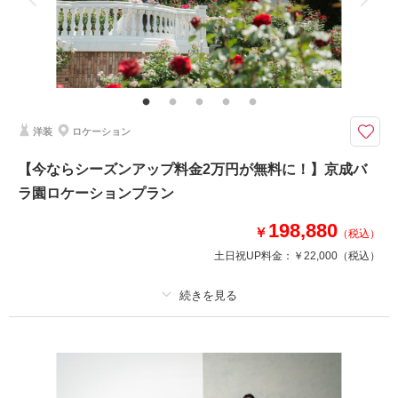
洋装ロケーション＋和装スタジオを贅沢に！超超超おすすめの組み合わせプ
ランが登場！
大人気の稲毛海浜公園ロケーションと、当店一押しの屋内庭園スタジオ
当店で最も選ばれているプランを組み合わせた欲張りプランです♪
1日でまとめて撮影することで通常価格より44,000円オフで撮影できます♡
洋装
ロケーション
※表示価格は割引後の価格となります。
【今ならシーズンアップ料金2万円が無料に！】京成バ
このプランで撮影可能な撮影レポート
ラ園ロケーションプラン
撮影日：
2025年10月7日
198,880
￥
撮影場所：
稲毛海浜公園、スタジオ
（千葉）
（税込）
土日祝UP料金：
￥22,000
（税込）
プラン詳細
相談予約する
撮影日の空き
来店・オンライン
を確認する
撮影料
新婦衣装1着
新郎衣装1着
着付け
ヘアメイク
小物一式