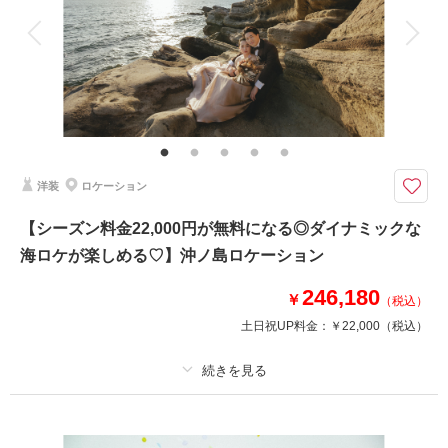
衣装追加
会食
挙式
家族と撮影
家族用衣装レンタル
ペットと撮影
その他含むもの
出張料 / ヘアメイクアテンド / ライブレタッチ
しっとりとした情緒ある雰囲気で撮影ができる邸宅フォトプラン
明治23年に建造された歴史的建造物。室内で掛け替えもできるため色打
洋装
ロケーション
掛・白無垢の2着の撮影も叶います！
隣接している「さくら庭園」や近くにある竹林でも撮影が可能◎
【シーズン料金22,000円が無料になる◎ダイナミックな
凛とした雰囲気の邸宅で残す全データ付きのプランです。
海ロケが楽しめる♡】沖ノ島ロケーション
246,180
このプランで撮影可能な撮影レポート
￥
（税込）
土日祝UP料金：
￥22,000
（税込）
撮影日：
2026年3月31日
撮影場所：
旧堀田邸
（千葉）
プラン詳細
撮影料
新婦衣装1着
新郎衣装1着