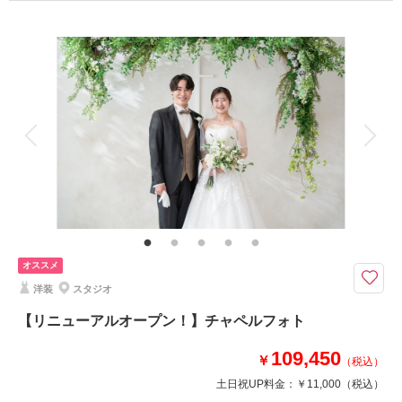
プラン詳細
撮影料
新婦衣装1着
新郎衣装1着
着付け
ヘアメイク
小物一式
相談予約する
撮影日の空き
アルバム
来店・オンライン
データ 150 カット
を確認する
台紙付写真
衣装追加
会食
挙式
家族と撮影
家族用衣装レンタル
ペットと撮影
その他含むもの
出張料 / ヘアメイクアテンド / ライブレタッチ
レタッチ付データがたっぷり150枚♡ 稲毛海浜公園 / 見浜園 / ストリートフ
ォト... 自由にセレクトできるとっておきプラン
オススメ
人気スポットの稲毛海浜公園や見浜園、街中ストリート・思い出の場所での
洋装
スタジオ
撮影も叶えられます！和装or洋装もお選びいただけます♩「最高のウェディ
ングフォトをおふたりと共に」素敵な写真と思い出を残しましょう！
【リニューアルオープン！】チャペルフォト
8月末までの撮影で最大3万円相当の豪華特典つき！
109,450
￥
（税込）
土日祝UP料金：
￥11,000
（税込）
このプランで撮影可能な撮影レポート