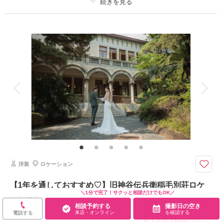
撮影日：
2025年7月10日
撮影場所：
スタジオアクア千葉船橋店
（千葉）
プラン詳細
撮影料
新婦衣装1着
新郎衣装1着
着付け
ヘアメイク
小物一式
相談予約する
撮影日の空き
アルバム 20 P
データ 200 カット
台紙付写真
来店・オンライン
を確認する
衣装追加
会食
挙式
家族と撮影
家族用衣装レンタル
ペットと撮影
その他含むもの
出張料 / ヘアメイクアテンド / ライブレタッチ
オシャレな洋館で残すシックなウェディングフォト
クラシカルテイストなお写真が残せるロケーションプランです。
洋装
ロケーション
完全貸切空間のため天気に左右されることもなく、洋装にも和装にも◎
※ロケ地の空き状況の関係で平日撮影がオススメ！
【1年を通しておすすめ♡】旧神谷伝兵衛稲毛別荘ロケ
【8月15日までの撮影で最大3万円相当の豪華特典付き】
＼1分で完了！サクッと相談だけでもOK／
ーション
相談予約する
撮影日の空き
来店・オンライン
を確認する
電話する
176,880
このプランで撮影可能な撮影レポート
￥
（税込）