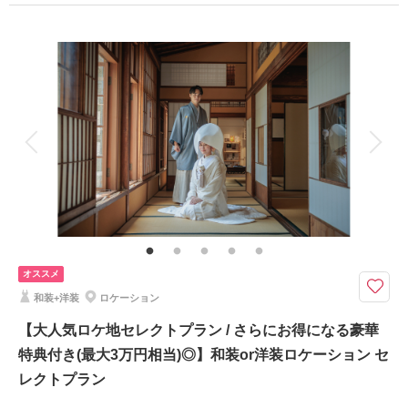
適用条件：
2026年8月末までに撮影可能なお客様限定
プラン詳細
撮影料
新婦衣装1着
新郎衣装1着
相談予約する
撮影日の空き
来店・オンライン
を確認する
着付け
ヘアメイク
小物一式
アルバム
データ 200 カット
台紙付写真
衣装追加
会食
挙式
家族と撮影
家族用衣装レンタル
ペットと撮影
その他含むもの
出張料 / ヘアメイクアテンド / ライブレタッチ
当店人気No,1ロケ地！ 海も緑も贅沢に撮影できます◎日中の爽やかな雰囲
オススメ
気も、夕暮れのロマンチックな雰囲気もオススメ♡
和装+洋装
ロケーション
10月末までの撮影のお客様はなんと！
ロケーションシーズンアップ料金22,000円が今なら無料！
【大人気ロケ地セレクトプラン / さらにお得になる豪華
さらに！9月末までの撮影のお客様はなんと！
特典付き(最大3万円相当)◎】和装or洋装ロケーション セ
選べる豪華特典のプレゼントもあり！
気候が安定しているベストシーズンの撮影がこんなにお得なのは今だけ♡
レクトプラン