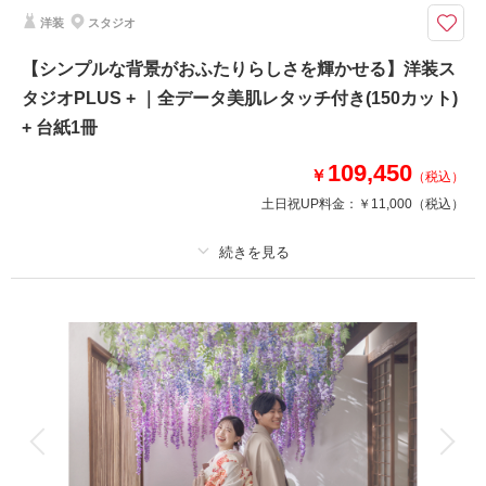
シンプルな背景だからこそ、おふたりの表情や衣装の美しさが際立つスタジ
洋装
スタジオ
オ写真と、 遊びごころのある個性あふれるお写真に仕上がります。
こだわりのアルバムやグレードアップ衣装、髪飾りもご用意しています。
【シンプルな背景がおふたりらしさを輝かせる】洋装ス
タジオPLUS + ｜全データ美肌レタッチ付き(150カット)
このプランで撮影可能な撮影レポート
+ 台紙1冊
撮影日：
2026年6月21日
109,450
￥
撮影場所：
スタジオアクア千葉船橋店
（千葉）
（税込）
土日祝UP料金：
￥11,000
（税込）
プラン詳細
相談予約する
撮影日の空き
来店・オンライン
を確認する
撮影料
新婦衣装1着
新郎衣装1着
着付け
ヘアメイク
小物一式
アルバム
データ 150 カット
台紙付写真
衣装追加
会食
挙式
家族と撮影
家族用衣装レンタル
ペットと撮影