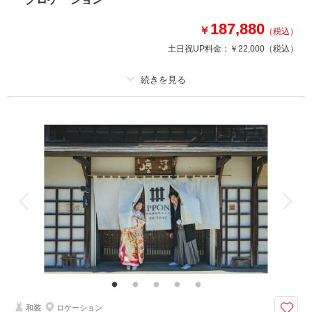
187,880
￥
（税込）
このプランで撮影可能な撮影レポート
土日祝UP料金：
￥22,000
（税込）
撮影日：
2024年10月26日
撮影場所：
稲毛海浜公園
（千葉）
プラン詳細
撮影料
新婦衣装1着
新郎衣装1着
着付け
ヘアメイク
小物一式
相談予約する
撮影日の空き
来店・オンライン
を確認する
アルバム
データ 200 カット
台紙付写真
衣装追加
会食
挙式
家族と撮影
家族用衣装レンタル
ペットと撮影
その他含むもの
出張料 / ヘアメイクアテンド / ライブレタッチ
ネオンが輝くゲームセンター、レトロなビリヤードエリア、アメリカンな雰
囲気の外観やバスケットコート、様々なテイストの写真が残せる◎
和装
ロケーション