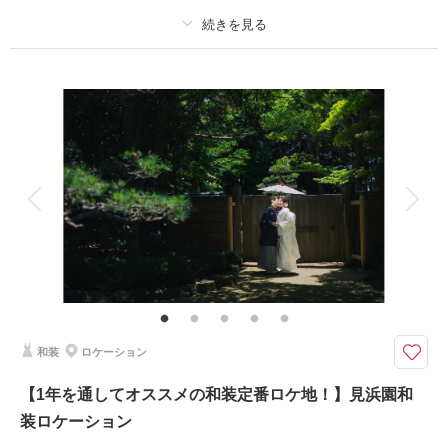
撮影日：
2026年4月8日
撮影場所：
稲毛海浜公園
（千葉）
プラン詳細
撮影料
新婦衣装1着
新郎衣装1着
着付け
ヘアメイク
小物一式
相談予約する
撮影日の空き
アルバム
データ 150 カット
台紙付写真
来店・オンライン
を確認する
衣装追加
会食
挙式
家族と撮影
家族用衣装レンタル
ペットと撮影
その他含むもの
ヘアメイクアテンド / ライブレタッチ
【ナチュラル空間でとっておきのフォトウエディングを】神聖なチャペルス
タジオで、おふたりの結婚の記念を残しましょう
和装
ロケーション
指輪の交換シーンやベールアップなど、結婚式と同じ流れで撮影ができる、
とっておきのスタジオです◎
【1年を通してオススメの和装定番ロケ地！】見浜園和
ご家族様やご友人とも一緒に撮影ができるため、まるで結婚式を上げている
装ロケーション
かのような写真が残せます。