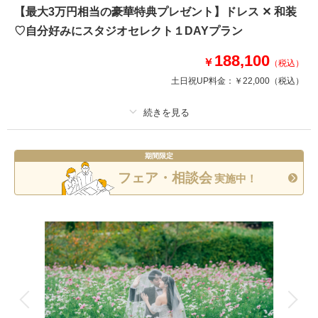
ェディングフォトをおふたりと共に」素敵な写真と思い出を残しましょう＾
【最大3万円相当の豪華特典プレゼント】ドレス ✕ 和装
＾！
♡自分好みにスタジオセレクト１DAYプラン
188,100
￥
（税込）
このプランで撮影可能な撮影レポート
土日祝UP料金：
￥22,000
（税込）
撮影日：
2026年1月7日
撮影場所：
旧神谷伝兵衛稲毛別荘
（千葉）
プラン詳細
期間限定
撮影料
新婦衣装2着
新郎衣装2着
フェア・相談会
実施中！
相談予約する
撮影日の空き
着付け
ヘアメイク
小物一式
来店・オンライン
を確認する
アルバム
データ 300 カット
台紙付写真
衣装追加
会食
挙式
家族と撮影
家族用衣装レンタル
ペットと撮影
その他含むもの
ヘアメイクアテンド / ライブレタッチ