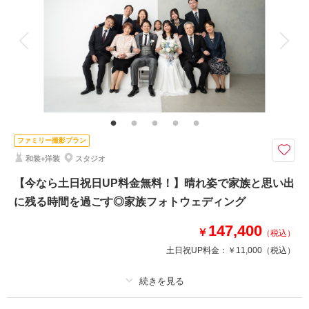
アルバム
データ 200 カット
台紙付写真
衣装追加
会食
挙式
家族と撮影
家族用衣装レンタル
ペットと撮影
その他含むもの
出張料 / ヘアメイクアテンド / ライブレタッチ
日本国内でも有数のバラ園。恋人の聖地で残すウェディングフォト♡
バラの見頃は年に2回（5月上旬〜6月中旬、10月中旬～11月下旬）
ファミリー撮影プラン
秋バラシーズンのご予約受付中◎
和装+洋装
スタジオ
相談会ご参加当日のご成約でシーズンアップ料金22,000円が無料！
【今なら土日祝日UP料金無料！】晴れ姿で家族と思い出
に残る時間を過ごす◎家族フォトウェディング
このプランで撮影可能な撮影レポート
147,400
撮影日：
2026年6月1日
￥
（税込）
撮影場所：
京成バラ園
（千葉）
土日祝UP料金：
￥11,000
（税込）
プラン詳細