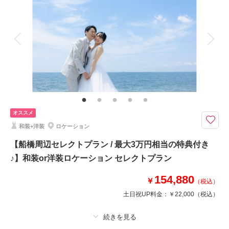
着付け
ヘアメイク
小物一式
アルバム
データ 200 カット
台紙付写真
衣装追加
会食
挙式
家族と撮影
家族用衣装レンタル
ペットと撮影
その他含むもの
出張料 / ヘアメイクアテンド / ライブレタッチ
年間で約90万人が訪れる千葉県の大人気スポット
広大な敷地に、風車や海外風の街並み・アスレチックや美術館・お花畑など
オススメ
があり、美しい風景が広がります。
和装+洋装
ロケーション
早割実施中！今ならロケーションシーズンアップ料金無料！
こんなにお得に撮影できるのは今だけ♡
【船橋周辺セレクトプラン / 最大3万円相当の特典付き
♪】和装or洋装ロケーション セレクトプラン
154,880
￥
（税込）
このプランで撮影可能な撮影レポート
土日祝UP料金：
￥22,000
（税込）
撮影日：
2026年4月18日
撮影場所：
アンデルセン公園
（千葉）