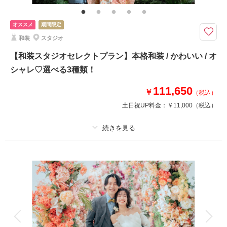
オススメ
期間限定
和装
スタジオ
【和装スタジオセレクトプラン】本格和装 / かわいい / オ
シャレ♡選べる3種類！
111,650
￥
（税込）
土日祝UP料金：
￥11,000
（税込）
適用条件：
2026年8月末までに撮影可能なお客様限定【豪華特典プレゼント♪】
プラン詳細
撮影料
新婦衣装1着
新郎衣装1着
着付け
ヘアメイク
小物一式
アルバム
データ 150 カット
台紙付写真
衣装追加
会食
挙式