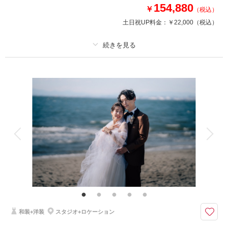
154,880
チャペル以外にも様々なバリエーションで撮影が可能です＾＾
￥
（税込）
土日祝UP料金：
￥22,000
（税込）
このプランで撮影可能な撮影レポート
撮影日：
2026年7月1日
撮影場所：
プラン詳細
スタジオアクア千葉船橋店
（千
葉）
撮影料
新婦衣装1着
新郎衣装1着
着付け
ヘアメイク
小物一式
アルバム
データ 150 カット
台紙付写真
相談予約する
撮影日の空き
衣装追加
会食
挙式
来店・オンライン
を確認する
家族と撮影
家族用衣装レンタル
ペットと撮影
その他含むもの
出張料 / ヘアメイクアテンド / ライブレタッチ
当店人気No,1和装ロケ地！風情溢れる日本庭園フォトを撮るなら見浜園が
間違いなし♡
和装+洋装
スタジオ+ロケーション
8月末までの撮影で選べる10大特典をプレゼント！！◎
最大で30,000円相当をサービス中！