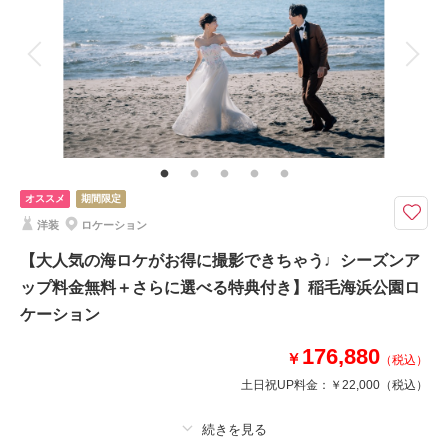
来店・オンライン
を確認する
着付け
ヘアメイク
小物一式
アルバム
データ 150 カット
台紙付写真
衣装追加
会食
挙式
家族と撮影
家族用衣装レンタル
ペットと撮影
その他含むもの
ヘアメイクアテンド / ライブレタッチ
華やかなハウススタジオ / 撮る結婚式にピッタリなチャペルスタジオ / シン
オススメ
期間限定
プルさがお二人を輝かせるスタジオPLUS
洋装
ロケーション
千葉船橋店こだわりのスタジオでSNS映え間違いなしの、様々なテイスト
【大人気の海ロケがお得に撮影できちゃう♩シーズンア
のお写真が残せます◎ウェルカムボードや報告ハガキに活躍することまちが
いなし！前撮りはもちろん挙式をせずに写真のみの方にも選ばれている大人
ップ料金無料＋さらに選べる特典付き】稲毛海浜公園ロ
気プラン！
ケーション
176,880
￥
（税込）
このプランで撮影可能な撮影レポート
土日祝UP料金：
￥22,000
（税込）
撮影日：
2026年7月17日
撮影場所：
洋装ハウススタジオ
（千葉）