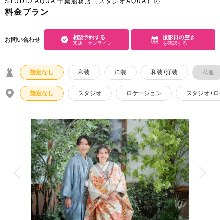
STUDIO AQUA 千葉船橋店（スタジオAQUA）の
料金プラン
こだわりポイント
相談予約する
撮影日の空き
お問い合わせ
来店・オンライン
を確認する
指定なし
和装
洋装
和装+洋装
私服
指定なし
スタジオ
ロケーション
スタジオ+
ペットと撮影
家族・友人と撮影
ガーデンでの撮影
チャペルでの撮影
海での撮影
自慢の修正技術
マタニティフォト
スタジオでの撮影
豊富なカラードレス
豊富なドレス
庭園での撮影
3万円以下のプラン