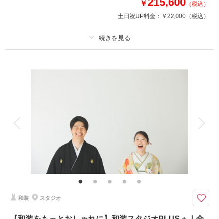
215,600
￥
（税込）
撮影日：
2025年7月14日
土日祝UP料金：
￥22,000
（税込）
撮影場所：
スタジオAQUA千葉船橋店
（千葉）
プラン詳細
撮影料
新婦衣装2着
新郎衣装2着
相談予約する
撮影日の空き
来店・オンライン
を確認する
着付け
ヘアメイク
小物一式
アルバム 20 P
データ 300 カット
台紙付写真
衣装追加
会食
挙式
家族と撮影
家族用衣装レンタル
ペットと撮影
その他含むもの
ヘアメイクアテンド / ライブレタッチ
おしゃれな背景のハウススタジオと室内に日本庭園を再現した和風スタジオ
で写真が残せるプラン
和装
スタジオ
洋装と和装、どちらも1日でスタジオ撮影ができる特別プラン。
自社オリジナルスタジオでの撮影、
【和装をもっとおしゃれに】和装スタジオPLUS + ｜全