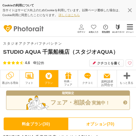
Cookieの利用について
当サイトはサービス向上のためCookieを利用しています。以降ページ遷移した場合は、
Cookie利用に同意したことになります。
詳しくはこちら
スタジオアクアチバフナバシテン
STUDIO AQUA 千葉船橋店（スタジオAQUA）
4.6
32
件
クチコミを書く
特典・
資料請求
選ばれる理由
フォト
プラン
クチコミ
もっと見る
フェア
お問合せ
期間限定
撮影レポート
フォトグラファー
フェア・相談会
実施中！
衣装
ムービー
オプション
ブログ
料金プラン(30)
オプション(70)
アクセス/TEL
スタジオトップ