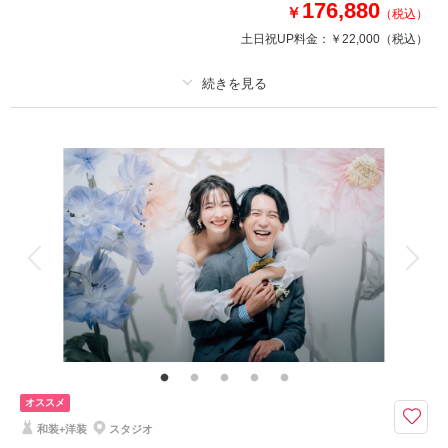
176,880
￥
（税込）
このプランで撮影可能な撮影レポート
土日祝UP料金：
￥22,000
（税込）
撮影日：
2026年6月8日
撮影場所：
稲毛海浜公園
（千葉）
プラン詳細
撮影料
新婦衣装1着
新郎衣装1着
着付け
ヘアメイク
小物一式
相談予約する
撮影日の空き
来店・オンライン
を確認する
アルバム
データ 200 カット
台紙付写真
衣装追加
会食
挙式
家族と撮影
家族用衣装レンタル
ペットと撮影
その他含むもの
出張料 / ヘアメイクアテンド / ライブレタッチ
レタッチ付データ200枚♡ 稲毛海浜公園 / 旧神谷伝兵衛稲毛別荘 / ... 自由に
セレクトできるとっておきプラン
オススメ
レトロな雰囲気が素敵な洋館や人気スポットの稲毛海浜公園、珍しいグラン
和装+洋装
スタジオ
ピング撮影も叶えられます！和装or洋装もお選びいただけます♩「最高のウ