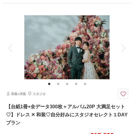
プラン詳細
撮影料
新婦衣装2着
新郎衣装2着
着付け
ヘアメイク
小物一式
相談予約する
撮影日の空き
来店・オンライン
を確認する
アルバム 20 P
データ
台紙付写真
衣装追加
会食
挙式
家族と撮影
家族用衣装レンタル
ペットと撮影
その他含むもの
ヘアメイクアテンド
おしゃれな背景のハウススタジオと室内に日本庭園を再現した和風スタジオ
で写真が残せるプラン
和装+洋装
スタジオ
洋装と和装、どちらも1日でスタジオ撮影ができる特別プラン。
自社オリジナルスタジオでの撮影、
【台紙1冊+全データ300枚＋アルバム20P 大満足セット
なんとアルバムがセットになっていてこの価格！
♡】ドレス ✕ 和装♡自分好みにスタジオセレクト１DAY
おしゃれな背景セットでSNS映えも間違いなし！
プラン
このプランで撮影可能な撮影レポート