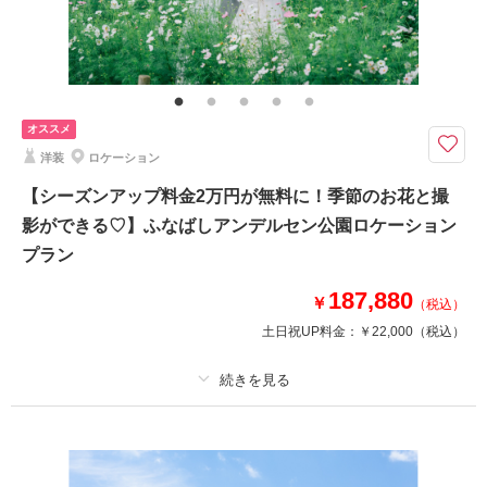
おしゃれな背景のハウススタジオと室内に日本庭園を再現した和風スタジオ
で写真が残せる大人気プラン
洋装も和装も贅沢に撮影したい！そんなお二人にオススメのプラン♪
寒い冬でも安心して2着の撮影を楽しんでいただけます。
2026年8月末までに撮影可能なお客様限定【最大3万円相当の豪華特典プレ
ゼント】
オススメ
洋装
ロケーション
このプランで撮影可能な撮影レポート
【シーズンアップ料金2万円が無料に！季節のお花と撮
撮影日：
2026年6月26日
影ができる♡】ふなばしアンデルセン公園ロケーション
撮影場所：
スタジオAQUA千葉船橋店
（千葉）
プラン
187,880
￥
（税込）
土日祝UP料金：
￥22,000
（税込）
相談予約する
撮影日の空き
来店・オンライン
を確認する
プラン詳細
撮影料
新婦衣装1着
新郎衣装1着