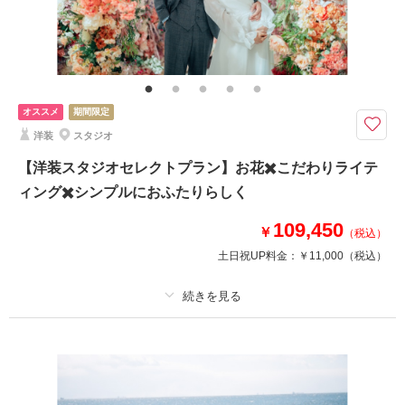
家族と撮影
家族用衣装レンタル
ペットと撮影
その他含むもの
ヘアメイクアテンド / ライブレタッチ
本格的な茶室ありの屋内庭園スタジオ / トレンド感溢れるハウススタジオ /
オススメ
期間限定
シンプルさがお二人を輝かせるスタジオPLUS
洋装
スタジオ
新緑や桜・紅葉・藤の花と、1年中自然に囲まれた華やかなバリエーション
でお写真を残せる屋内庭園スタジオから、様々なテイストのお写真が残せま
【洋装スタジオセレクトプラン】お花✖️こだわりライテ
す◎
ィング✖️シンプルにおふたりらしく
結婚式のウェルカムボードや挨拶ハガキ用の写真にもピッタリ！
109,450
￥
（税込）
このプランで撮影可能な撮影レポート
土日祝UP料金：
￥11,000
（税込）
撮影日：
2026年6月21日
撮影場所：
屋内庭園スタジオ
（千葉）
適用条件：
2026年8月末までに撮影のお客様限定【最大3万円相当の豪華特典プレ
ゼント】
プラン詳細
撮影料
新婦衣装1着
新郎衣装1着
相談予約する
撮影日の空き