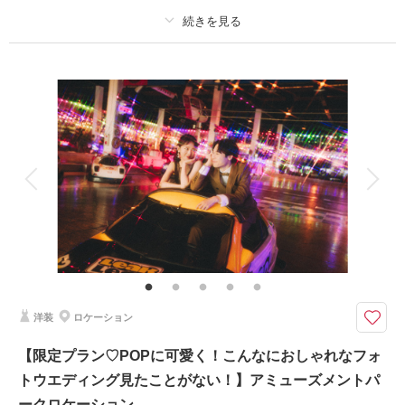
相談予約する
撮影日の空き
来店・オンライン
を確認する
プラン詳細
撮影料
新婦衣装1着
新郎衣装1着
着付け
ヘアメイク
小物一式
アルバム
データ 200 カット
台紙付写真
衣装追加
会食
挙式
家族と撮影
家族用衣装レンタル
ペットと撮影
その他含むもの
出張料 / ヘアメイクアテンド / ライブレタッチ
スタジオアクア限定！アウトドア×ウエディングでお二人らしい撮影を
グランピング施設にて、リラックスした雰囲気で撮影が可能です。
洋装
ロケーション
アウトドア好きの方や、お二人らしく自然体な様子を残したい方にオスス
メ！
【限定プラン♡POPに可愛く！こんなにおしゃれなフォ
稲毛海浜公園の敷地内のため、グランピングの様子だけではなく、海や大自
トウエディング見たことがない！】アミューズメントパ
然も満喫できる◎
食事・焚き火・宿泊のご予約もOK！
ークロケーション