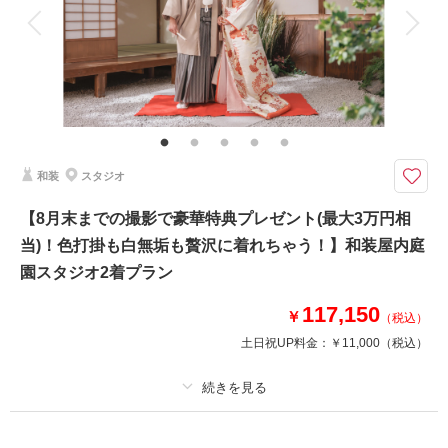
衣装追加
会食
挙式
家族と撮影
家族用衣装レンタル
ペットと撮影
その他含むもの
ヘアメイクアテンド / ライブレタッチ
【撮影件数No.1☆まるでロケーションのようなクオリティ】日本庭園にあ
る茶室を再現したスタジオ！天候を気にせずゆっくり撮影可能◎
和装
スタジオ
新緑や桜・紅葉・藤の花と、1年中自然に囲まれた華やかなバリエーション
でお写真を残せます！
【8月末までの撮影で豪華特典プレゼント(最大3万円相
定番の正座ショットも大人気◎
当)！色打掛も白無垢も贅沢に着れちゃう！】和装屋内庭
結婚式のウェルカムボードや挨拶ハガキ用の写真にもぴったりです。
園スタジオ2着プラン
4月末までの撮影で選べる10大特典をプレゼント！！◎
117,150
￥
（税込）
土日祝UP料金：
￥11,000
（税込）
このプランで撮影可能な撮影レポート
撮影日：
2026年5月14日
撮影場所：
屋内庭園スタジオ
（千葉）
プラン詳細