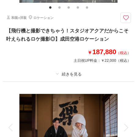
江戸時代にタイムスリップしたような風情ある町並み
見どころたくさんの佐原を観光気分で、おふたりらしく巡っての撮影です。
和装+洋装
ロケーション
歴史的な建物や文化を感じることのできる佐原の町並みで残すとっておきの
フォトプラン＾＾
【飛行機と撮影できちゃう！スタジオアクアだからこそ
和装だけでなく、洋装も、和装×洋装で大正ロマン風にするもの素敵で
叶えられるロケ撮影◎】成田空港ロケーション
す！！
187,880
￥
（税込）
このプランで撮影可能な撮影レポート
土日祝UP料金：
￥22,000
（税込）
撮影日：
2025年11月22日
撮影場所：
佐原ロケーション
（千葉）
プラン詳細
撮影料
新婦衣装1着
新郎衣装1着
着付け
ヘアメイク
小物一式
相談予約する
撮影日の空き
来店・オンライン
を確認する
アルバム
データ 200 カット
台紙付写真
衣装追加
会食
挙式
家族と撮影
家族用衣装レンタル
ペットと撮影