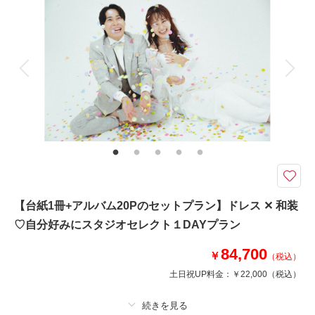
相談予約する
撮影日の空き
着付け
来店・オンライン
ヘアメイク
を確認する
小物一式
アルバム
データ 300 カット
台紙付写真
衣装追加
会食
挙式
家族と撮影
家族用衣装レンタル
ペットと撮影
その他含むもの
出張料 / ヘアメイクアテンド / ライブレタッチ
これからのシーズンは人が少なく撮影も快適！豊かな自然に囲まれて、ここ
でしか残せないフォトウエディングを
砂浜を渡ってたどり着く無人島「沖ノ島」。
砂浜・草木に囲まれたトンネル・森の中の洞窟など多くの撮影スポットがあ
【台紙1冊+アルバム20Pのセットプラン】ドレス ✕ 和装
り、豊かな自然と青い海を背景に撮影が可能◎
♡自分好みにスタジオセレクト１DAYプラン
今ならシーズン料金22,000円が無料になる他、選べる特典もプレゼント♡
84,700
￥
（税込）
このプランで撮影可能な撮影レポート
土日祝UP料金：
￥22,000
（税込）
撮影日：
2026年6月28日
撮影場所：
銚子
（千葉）