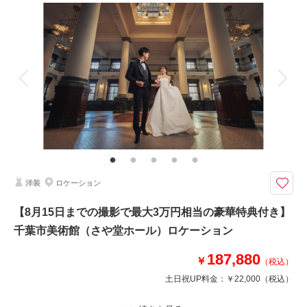
撮影料
新婦衣装2着
新郎衣装1着
着付け
ヘアメイク
小物一式
アルバム
データ 150 カット
台紙付写真
相談予約する
撮影日の空き
来店・オンライン
を確認する
衣装追加
会食
挙式
家族と撮影
家族用衣装レンタル
ペットと撮影
その他含むもの
ヘアメイクアテンド / ライブレタッチ
【撮影件数No.1☆まるでロケーションのようなクオリティ】日本庭園にあ
る茶室を再現したスタジオ！天候を気にせずゆっくり撮影可能◎
洋装
ロケーション
屋内庭園スタジオで、色打掛も白無垢も楽しめる2着プランが登場♡
こだわりの着物を選んで、思いっきりおしゃれに撮影してください◎
【8月15日までの撮影で最大3万円相当の豪華特典付き】
髪飾りのチェンジはもちろん無料なので、雰囲気を変えて撮影が楽しめちゃ
千葉市美術館（さや堂ホール）ロケーション
う♩
白無垢では綿帽子もセットで合わせるのがオススメ！
187,880
￥
（税込）
土日祝UP料金：
￥22,000
（税込）
このプランで撮影可能な撮影レポート