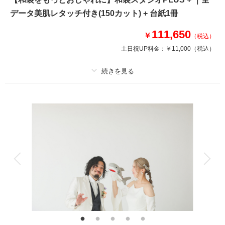
セットプランとして通常よりお得な料金内容になっています！
データ美肌レタッチ付き(150カット) + 台紙1冊
おしゃれな背景セットでSNS映えも間違いなし！
全データにアルバムがセットになったプランです！
111,650
￥
（税込）
土日祝UP料金：
￥11,000
（税込）
このプランで撮影可能な撮影レポート
撮影日：
2026年7月6日
撮影場所：
屋内庭園スタジオ＋ハウススタジオ
プラン詳細
（千葉）
撮影料
新婦衣装1着
新郎衣装1着
着付け
ヘアメイク
小物一式
相談予約する
撮影日の空き
アルバム
データ 150 カット
台紙付写真
来店・オンライン
を確認する
衣装追加
会食
挙式
家族と撮影
家族用衣装レンタル
ペットと撮影
その他含むもの
ヘアメイクアテンド / ライブレタッチ
本格和装のスタジオプランに、自由な写真をプラスしたプランです