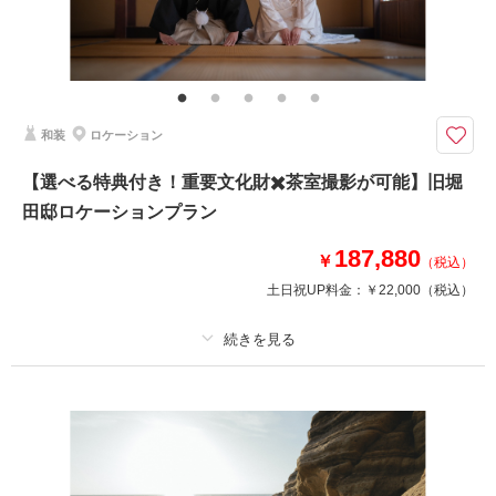
その他含むもの
出張料 / ヘアメイクアテンド / ライブレタッチ
誰もがワクワクする場所で特別な撮影を
なんと！空の玄関、成田空港で撮影プランが登場です。
和装
ロケーション
迫力ある飛行機を背景に、空港というロケーションを生かしたここでしか撮
れないお写真が残せます。
【選べる特典付き！重要文化財✖️茶室撮影が可能】旧堀
空港が好き・飛行機が好き・旅行が好き、そんなおふたりにぴったり！
田邸ロケーションプラン
一生の思い出にになること間違いなしです。
187,880
￥
（税込）
このプランで撮影可能な撮影レポート
土日祝UP料金：
￥22,000
（税込）
撮影日：
2026年1月22日
撮影場所：
成田空港
（千葉）
プラン詳細
撮影料
新婦衣装1着
新郎衣装1着
着付け
ヘアメイク
小物一式
相談予約する
撮影日の空き
来店・オンライン
を確認する
アルバム
データ 200 カット
台紙付写真