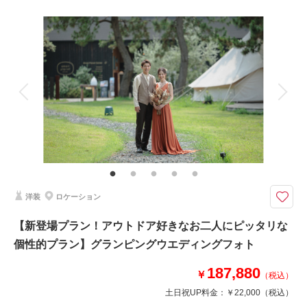
相談予約する
撮影日の空き
来店・オンライン
を確認する
撮影料
新婦衣装1着
新郎衣装1着
着付け
ヘアメイク
小物一式
アルバム
データ 200 カット
台紙付写真
衣装追加
会食
挙式
家族と撮影
家族用衣装レンタル
ペットと撮影
その他含むもの
ヘアメイクアテンド / ライブレタッチ
ご両家の皆様で新郎新婦様を囲みながら、家族団らんのひとときをお過ごし
ください♡
洋装
ロケーション
家族フォトウェディングは、ご家族と記念写真を撮る時間も含めて、大切な
思い出を残すことができるプラン。
【新登場プラン！アウトドア好きなお二人にピッタリな
ウェディングフォト専門のフォトグラファーが大切に撮影させていただきま
個性的プラン】グランピングウエディングフォト
す。
187,880
今なら土日祝日UP料金無料の他にも、選べる特典ご用意してます♡
￥
（税込）
土日祝UP料金：
￥22,000
（税込）