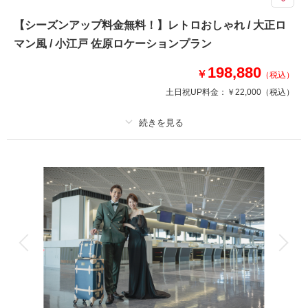
おしゃれで個性的な写真を残したい！そんなお二人にピッタリ♡
デート気分を味わいながらおふたりらしく楽しく撮影ができます♩
【シーズンアップ料金無料！】レトロおしゃれ / 大正ロ
スタジオアクアだからこそ叶えられるオシャレで今どきなフォトウエディン
マン風 / 小江戸 佐原ロケーションプラン
グ！
様々なお写真が残せてとってもオススメです◎
198,880
￥
（税込）
土日祝UP料金：
￥22,000
（税込）
このプランで撮影可能な撮影レポート
撮影日：
2026年3月6日
撮影場所：
大慶園
（千葉）
プラン詳細
撮影料
新婦衣装1着
新郎衣装1着
着付け
ヘアメイク
小物一式
相談予約する
撮影日の空き
アルバム
データ 200 カット
台紙付写真
来店・オンライン
を確認する
衣装追加
会食
挙式
家族と撮影
家族用衣装レンタル
ペットと撮影
その他含むもの
出張料 / ヘアメイクアテンド / ライブレタッチ