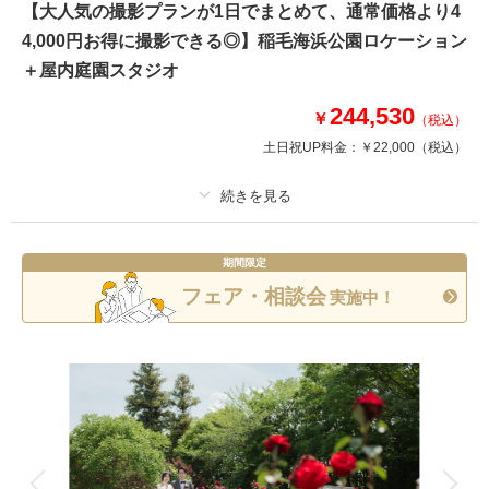
【大人気の撮影プランが1日でまとめて、通常価格より4
こんなにお得に撮影できるのは今だけ♡
4,000円お得に撮影できる◎】稲毛海浜公園ロケーション
＋屋内庭園スタジオ
このプランで撮影可能な撮影レポート
244,530
￥
撮影日：
2026年6月7日
（税込）
撮影場所：
見浜園
（千葉）
土日祝UP料金：
￥22,000
（税込）
プラン詳細
期間限定
相談予約する
撮影日の空き
撮影料
新婦衣装2着
新郎衣装2着
来店・オンライン
を確認する
フェア・相談会
実施中！
着付け
ヘアメイク
小物一式
アルバム
データ 350 カット
台紙付写真
衣装追加
会食
挙式
家族と撮影
家族用衣装レンタル
ペットと撮影
その他含むもの
出張料 / ヘアメイクアテンド / ライブレタッチ