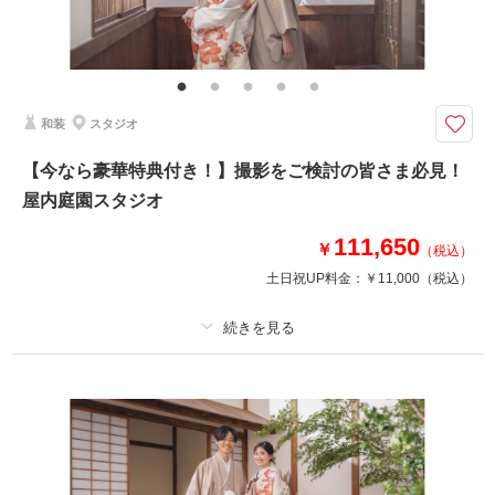
その他含むもの
ヘアメイクアテンド / ライブレタッチ
スタジオ撮影をもっと自由に。ウェディングフォトをもっとオシャレに。
シンプルな背景だからこそ、個性あふれるお写真を残せます。
和装
スタジオ
コンフェッティやお二人ならではの小物を持ち込んで、二人だけの結婚写真
を。
【今なら豪華特典付き！】撮影をご検討の皆さま必見！
こだわりのアルバムやグレードアップ衣装、アクセサリーもご用意しており
屋内庭園スタジオ
ます。
111,650
￥
（税込）
このプランで撮影可能な撮影レポート
土日祝UP料金：
￥11,000
（税込）
撮影日：
2025年5月1日
撮影場所：
スタジオアクア千葉船橋店
（千葉）
プラン詳細
撮影料
新婦衣装1着
新郎衣装1着
着付け
ヘアメイク
小物一式
相談予約する
撮影日の空き
来店・オンライン
を確認する
アルバム
データ 150 カット
台紙付写真