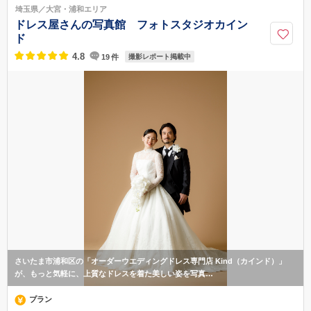
川越駅：バス１５分 / 本川越駅：バス１0分
埼玉県／大宮・浦和エリア
049-229-2217
ドレス屋さんの写真館 フォトスタジオカイン
ド
4.8
19
件
撮影レポート掲載中
さいたま市浦和区の「オーダーウエディングドレス専門店 Kind（カインド）」
が、もっと気軽に、上質なドレスを着た美しい姿を写真…
プラン