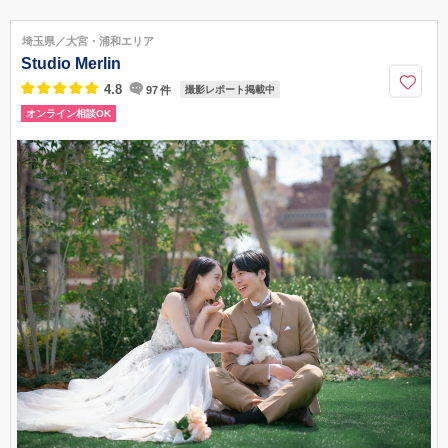
埼玉県越谷市瓦曽根3-7-6 小柳ビル2階(エレベーターはございません)
南越谷駅／新越谷駅から徒歩7分
埼玉県／大宮・浦和エリア
048-940-5968
Studio Merlin
4.8
97
件
撮影レポート掲載中
オンライン相談OK