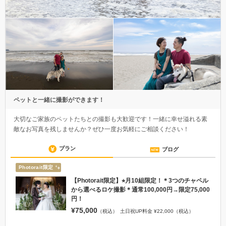
ペットと一緒に撮影ができます！
大切なご家族のペットたちとの撮影も大歓迎です！一緒に幸せ溢れる素
敵なお写真を残しませんか？ぜひ一度お気軽にご相談ください！
プラン
ブログ
Photorait限定
【Photorait限定】⭐︎月10組限定！＊3つのチャペル
から選べるロケ撮影＊通常100,000円→限定75,000
円！
¥75,000
（税込）
土日祝UP料金 ¥22,000（税込）