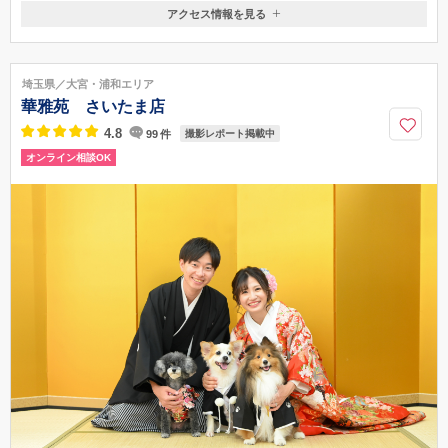
アクセス情報を見る
〒350-1114
埼玉県さいたま市大宮区仲町1-123
大宮駅より徒歩3分
埼玉県／大宮・浦和エリア
華雅苑 さいたま店
4.8
99
件
撮影レポート掲載中
オンライン相談OK