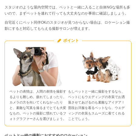
スタジオのような屋内空間では、ペットと一緒に入ること自体NGな場所も多
いので、まずペットを連れて行っても大丈夫なのか事前に確認しましょう。
自宅近くにペット同伴OKのスタジオが見つからない場合は、ロケーション撮
影にすると対応してもらえる撮影サロンが増えます。
ポイント
ペットの表情は、人間の表情を撮影す
もしペットと一緒に撮影をするなら、
るよりも難しめ。疲れてしまったり、
ペットにもウエディングの衣装でお洒
カメラの方を向いてくれなかったり
落させてあげるのも素敵なアイデア！
と、素敵な写真を撮るまでとても大変
普段お洋服を着るペットなら、ウエデ
なもの。ペットの撮影に慣れているフ
ィングの衣装もスムーズに着てくれる
ォトグラファーさんを選びましょう。
ことでしょう。
ペットと一緒の撮影におすすめのロケーション