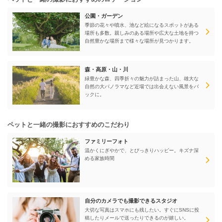
公園・ガーデン
季節の花々や噴水、池など絵になるスポットがある
場所も多数。親しみのある場所や広大な土地を持つ
自然豊かな場所まで様々な場所が見つかります。
森・高原・山・川
緑豊かな森、四季折々の魅力が詰まった山、雄大な
自然の大パノラマなど近場では出会えない風景をバ
ックに。
ペットと一緒の撮影におすすめのこだわり
ファミリーフォト
温かくにぎやかで、とびっきりハッピー。キズナ深
める家族時間
自分のカメラでも撮影できるスタジオ
大切な写真はスマホにも残したい。すぐにSNSに投
稿したりメールで送ったりできるのが嬉しい。