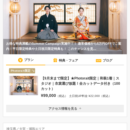
お得な特典満載のSummer Campaign実施中！！ 通常価格から5万円OFFでご案
内！平日限定特典や土日祝日限定特典も！ このチャンスを見…
プラン
特典・フェア
ブログ
Photorait限定
【9月末まで限定】★Photorait限定｜和装1着｜ス
タジオ｜衣裳選び放題！全カットデータ付き（100
カット）
¥99,000
（税込）
土日祝UP料金 ¥22,000（税込）
アクセス情報を見る
〒330-0854
埼玉県さいたま市大宮区桜木町２－８－２ 第二金子ビル2階
JR「大宮駅」西口より徒歩5分。 ニューシャトル改札脇の階段を下り、
埼玉県／大宮・浦和エリア