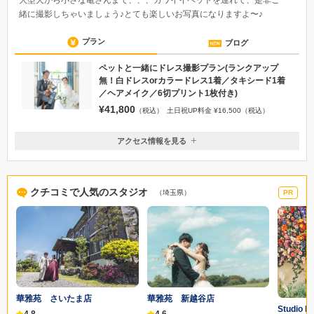
大型犬から小さな亀さんまで、、、カワイイペットを連れて、是非ご一
緒に撮影しちゃいましょう♪とても楽しいお写真になりますよ〜♪
プラン
ブログ
ペットと一緒にドレス撮影プラン(ランクアップ
無！白ドレスorカラードレス1着／タキシード1着
／ヘアメイク／6切プリント1枚付き)
¥41,800
（税込）
土日祝UP料金 ¥16,500（税込）
アクセス情報を見る
〒330-0801
埼玉県さいたま市大宮区土手町3-272-1
東武アーバンパークライン 北大宮駅 徒歩3分／JR大宮駅 東口より東
クチコミで人気のスタジオ
（埼玉県）
PR
武バス1番上尾行き3停留所『北大宮駅入り口』下車徒歩30秒
048-665-9655
華雅苑 さいたま店
華雅苑 新越谷店
Studio Me