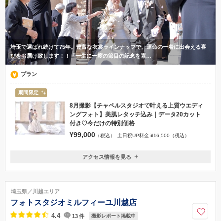
埼玉で選ばれ続けて75年。豊富な衣裳ラインナップで、運命の一着に出会える喜
びをお届け致します！！「一生に一度の節目の記念を素…
プラン
期間限定
8月撮影【チャペルスタジオで叶える上質ウエディ
ングフォト】美肌レタッチ込み｜データ20カット
付き♡今だけの特別価格
¥99,000
（税込）
土日祝UP料金 ¥16,500（税込）
アクセス情報を見る
〒360-0032
埼玉県熊谷市銀座1-96
JR高崎線・秩父鉄道秩父本線「熊谷駅」ティアラ口より徒歩5分 国道1
埼玉県／川越エリア
7号沿い（駐車場完備）
フォトスタジオミルフィーユ川越店
048-521-9880
4.4
13
件
撮影レポート掲載中