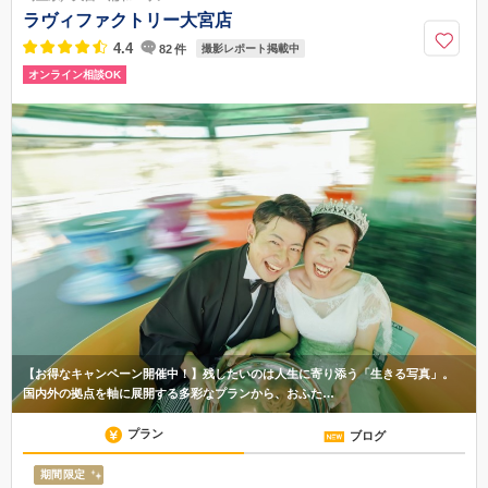
さいたま宇宙劇場の先にある横断歩道を渡っていただいて右側に進むと第
ラヴィファクトリー大宮店
二金子ビルが見えてきます。各方面からのアクセスも良好で、初めての方
でも安心してご来店いただける立地です。
4.4
82
件
撮影レポート掲載中
オンライン相談OK
【お得なキャンペーン開催中！】残したいのは人生に寄り添う「生きる写真」。
国内外の拠点を軸に展開する多彩なプランから、おふた…
プラン
ブログ
期間限定