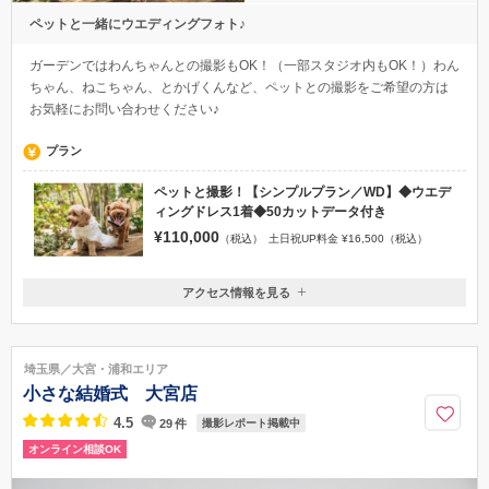
ペットと一緒にウエディングフォト♪
ガーデンではわんちゃんとの撮影もOK！（一部スタジオ内もOK！）わん
ちゃん、ねこちゃん、とかげくんなど、ペットとの撮影をご希望の方は
お気軽にお問い合わせください♪
プラン
ペットと撮影！【シンプルプラン／WD】◆ウエデ
ィングドレス1着◆50カットデータ付き
¥110,000
（税込）
土日祝UP料金 ¥16,500（税込）
アクセス情報を見る
〒331-0078
埼玉県さいたま市西区西大宮3-32-1
JR西大宮駅から車で3分
埼玉県／大宮・浦和エリア
048-729-8327
小さな結婚式 大宮店
4.5
29
件
撮影レポート掲載中
オンライン相談OK