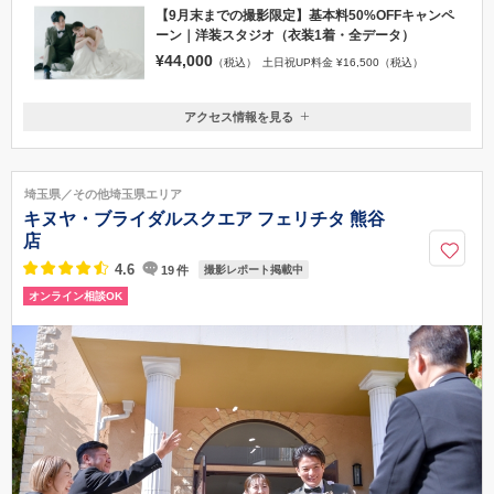
【9月末までの撮影限定】基本料50%OFFキャンペ
ーン｜洋装スタジオ（衣装1着・全データ）
¥44,000
（税込）
土日祝UP料金 ¥16,500（税込）
アクセス情報を見る
〒330-9501
埼玉県さいたま市大宮区桜木町2-3 大宮マルイ７F
JR・私鉄各線 大宮駅西口 徒歩1分
埼玉県／その他埼玉県エリア
048-640-1772
キヌヤ・ブライダルスクエア フェリチタ 熊谷
店
4.6
19
件
撮影レポート掲載中
オンライン相談OK