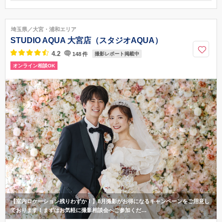
〒331-0821
埼玉県さいたま市北区別所町39-5
●JR大宮駅東口より東武バス大51系統「上尾駅東口」又は「上尾車庫」
埼玉県／大宮・浦和エリア
行き20分●JR高崎線宮原駅東口より東武バス大51系統「上尾駅東口」行き1
STUDIO AQUA 大宮店（スタジオAQUA）
0分白樺通り入口下車徒歩7分、●首都高速大宮線与野IC・東北自動車道岩槻
ICより車で20分
4.2
148
件
撮影レポート掲載中
オンライン相談OK
048-660-0550
【室内ロケーション残りわずか！】8月撮影がお得になるキャンペーンをご用意し
ております！まずはお気軽に撮影相談会へご参加くだ…