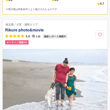
4.8
4.6
4.7
※星評価は特集条件により集計されたものです
埼玉県／大宮・浦和エリア
Rikure photo&movie
4.8
4
件
撮影レポート掲載中
オンライン相談OK