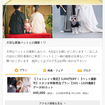
大切な家族ペットとの撮影！♡
大切なペットとの撮影にあたり、4点ほどお願いがございます！〇お二人
のほかに同行者様のご来店〇ペットとご一緒の撮影が出来ないブースが
幾つかございます 他詳しくはブログ又はお問い合わせ下さい♪
プラン
特典・フェア
ブログ
【フォトレイト限定】5,000円OFF！【ペット撮影
可】スタジオ和装壱点プラン【10/1～12/29撮影】
データ80カット
¥45,000
（税込）
土日祝UP料金 ¥11,000（税込）
アクセス情報を見る