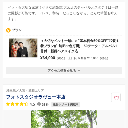
ペットも大切な家族！小さな結婚式 大宮店のチャペルとスタジオは一緒
に撮影が可能です。ドレス、和装、だっこしながら、どんな希望も叶え
ます。
プラン
＜大切なペット一緒に＞"基本料金50%OFF"和装１
着プラン(白無垢or色打掛)｜50データ・アルバム1
冊付・新婦ヘアメイク込
¥64,000
（税込）
土日祝UP料金 ¥33,000（税込）
アクセス情報を見る
〒330-9501
埼玉県さいたま市大宮区桜木町2-3（大宮マルイ 7F）
大宮駅 徒歩1分
埼玉県／大宮・浦和エリア
0120-945-906
フォトスタジオラヴュー本店
4.5
25
件
撮影レポート掲載中