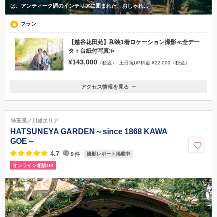
は、アンティーク調のインテリアに囲まれた、おしゃれ…
プラン
【越谷花田苑】和装1着ロケーション撮影≪全デー
タ＋台紙付写真≫
¥143,000
（税込）
土日祝UP料金 ¥22,000（税込）
アクセス情報を見る
〒343-0832
埼玉県越谷市南町2－11－7
東武伊勢崎線新田駅から徒歩15分
埼玉県／川越エリア
048-940-1971
HATSUNEYA GARDEN～since 1868 KAWA
GOE～
4.7
9
件
撮影レポート掲載中
オンライン相談OK