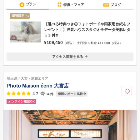
プラン
特典・フェア
ブログ
期間限定
【選べる特典つき◎フォトボードや両家用台紙をプ
レゼント！】洋装ハウススタジオ全データ美肌レタ
ッチ付き
¥109,450
（税込）
土日祝UP料金 ¥11,000（税込）
アクセス情報を見る
〒330-0854
埼玉県さいたま市大宮区桜木町１丁目９−６ 大宮センタービル３F
大宮駅 西口より徒歩3分
埼玉県／大宮・浦和エリア
048-778-8406
Photo Maison écrin 大宮店
4.7
34
件
撮影レポート掲載中
オンライン相談OK