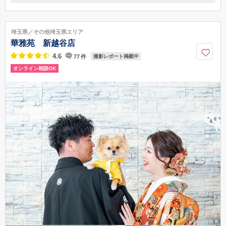
〒331-0802
埼玉県さいたま市北区本郷町310
JR宇都宮線 土呂駅西口に降り、さいたまりそな銀行前土呂駅西通り10
埼玉県／その他埼玉県エリア
分程度まっすぐ進む 大砂土小学校を過ぎ2つ目の交差点を右折し、5分程度
華雅苑 新越谷店
歩くと右側に店舗がございます
4.6
77
件
撮影レポート掲載中
048-780-2516
オンライン相談OK