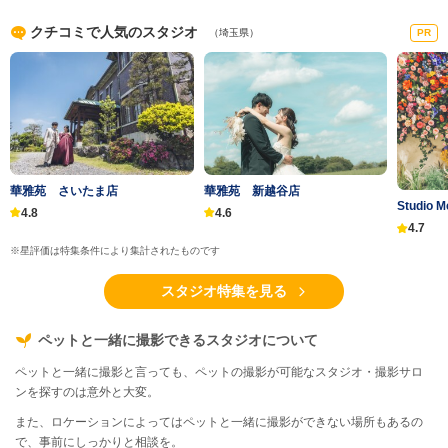
クチコミで人気のスタジオ
（埼玉県）
PR
華雅苑 さいたま店
華雅苑 新越谷店
Studio M
4.8
4.6
4.7
※星評価は特集条件により集計されたものです
スタジオ特集を見る
ペットと一緒に撮影できるスタジオについて
ペットと一緒に撮影と言っても、ペットの撮影が可能なスタジオ・撮影サロ
ンを探すのは意外と大変。
また、ロケーションによってはペットと一緒に撮影ができない場所もあるの
で、事前にしっかりと相談を。