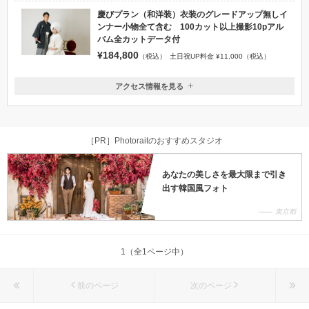
慶びプラン（和洋装）衣装のグレードアップ無しイ
ンナー小物全て含む 100カット以上撮影10pアル
バム全カットデータ付
¥184,800
（税込）
土日祝UP料金 ¥11,000（税込）
アクセス情報を見る
〒330-0063
埼玉県さいたま市浦和区高砂3-６-17ヨシノビル３F(受付2F)
JR 浦和駅西口 徒歩5分
［PR］Photoraitのおすすめスタジオ
048-764-9339
あなたの美しさを最大限まで引き
出す韓国風フォト
東京都
1（全1ページ中）
前のページ
次のページ