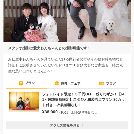
スタジオ撮影は愛犬わんちゃんとの撮影可能です！
お仕度中わんちゃんを見ていただける同行者の方やその他お持ち物など
詳細もご説明させていただいております★ぜひ大切なご家族も一緒に素
敵な思い出作りませんか？♡
プラン
特典・フェア
ブログ
フォトレイト限定！５千円OFF！残りわずか！【6/
1～9/30撮影限定】スタジオ和装壱点プラン 80カッ
ト付き 衣裳差額なし！
¥38,000
（税込）
土日祝UP料金 なし
アクセス情報を見る
〒343-0821