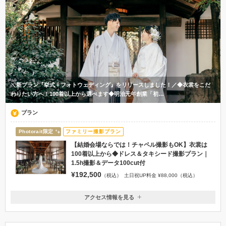
＼新プラン『挙式＋フォトウェディング』をリリースしました！／◆衣裳をこだ
わりたい方へ！100着以上から選べます◆明治元年創業「初…
プラン
Photorait限定
ファミリー撮影プラン
【結婚会場ならでは！チャペル撮影もOK】衣裳は
100着以上から◆ドレス＆タキシード撮影プラン｜
1.5h撮影＆データ100cut付
¥192,500
（税込）
土日祝UP料金 ¥88,000（税込）
アクセス情報を見る
〒350-0062
埼玉県川越市元町1-9-8