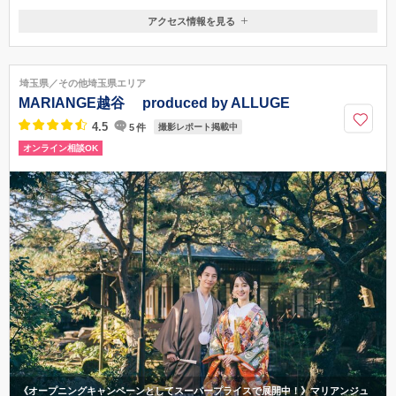
アクセス情報を見る
〒350-1176
埼玉県川越市川鶴2-16-3
東武東上線 鶴ヶ島駅/車5分
埼玉県／その他埼玉県エリア
049-299-7728
MARIANGE越谷 produced by ALLUGE
4.5
5
件
撮影レポート掲載中
オンライン相談OK
《オープニングキャンペーンとしてスーパープライスで展開中！》マリアンジュ