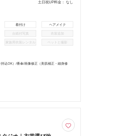
土日祝UP料金：
なし
着付け
ヘアメイク
台紙付写真
衣装追加
家族用衣装レンタル
ペットと撮影
（※持込OK）/番傘/画像修正（美肌補正・細身修