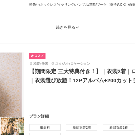
髪飾り/ネックレス/イヤリング/パンプス/革靴/ブーケ（※持込OK）/自
続きを見る
オススメ
和装+洋装
スタジオ+ロケーション
【期間限定 三大特典付き！】｜衣裳2着｜
｜衣裳選び放題！12Pアルバム+200カッ
プラン詳細
撮影料
新婦衣装2着
新郎衣装2着