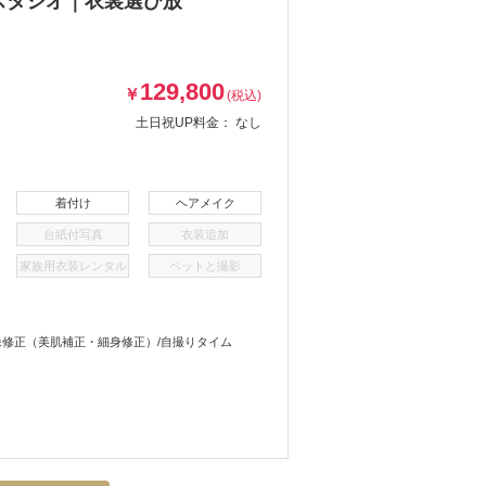
スタジオ｜衣裳選び放
129,800
￥
(税込)
土日祝UP料金：
なし
着付け
ヘアメイク
台紙付写真
衣装追加
家族用衣装レンタル
ペットと撮影
画像修正（美肌補正・細身修正）/自撮りタイム