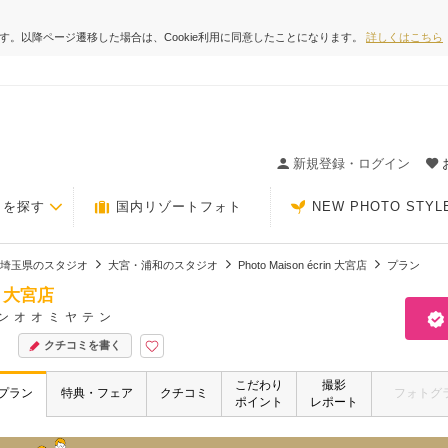
ます。以降ページ遷移した場合は、Cookie利用に同意したことになります。
詳しくはこちら
ィングの決め手が見つかるクチコミサイト-Photorait
新規登録・ログイン
トを探す
国内リゾートフォト
NEW PHOTO STYL
埼玉県のスタジオ
大宮・浦和のスタジオ
Photo Maison écrin 大宮店
プラン
in 大宮店
ンオオミヤテン
クチコミを書く
こだわり
撮影
プラン
特典・フェア
クチコミ
フォトグ
ポイント
レポート