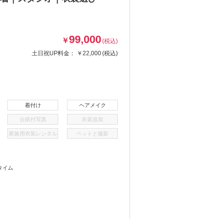
99,000
￥
(税込)
土日祝UP料金：
￥22,000
(税込)
着付け
ヘアメイク
台紙付写真
衣装追加
家族用衣装レンタル
ペットと撮影
タイム