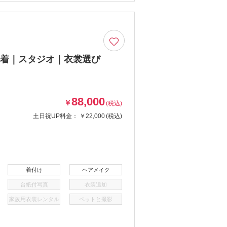
装1着｜スタジオ｜衣裳選び
88,000
￥
(税込)
土日祝UP料金：
￥22,000
(税込)
着付け
ヘアメイク
台紙付写真
衣装追加
家族用衣装レンタル
ペットと撮影