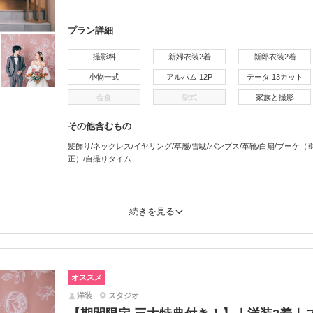
プラン詳細
撮影料
新婦衣装2着
新郎衣装2着
小物一式
アルバム 12P
データ 13カット
会食
挙式
家族と撮影
その他含むもの
髪飾り/ネックレス/イヤリング/草履/雪駄/パンプス/革靴/白扇/ブーケ
正）/自撮りタイム
続きを見る
オススメ
洋装
スタジオ