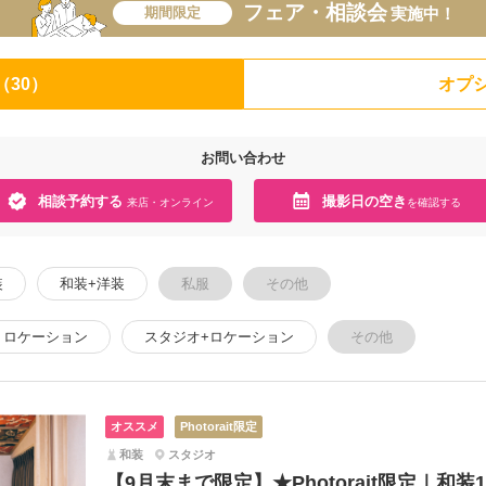
フェア・相談会
期間限定
実施中！
（30）
オプシ
お問い合わせ
相談予約する
撮影日の空き
来店・オンライン
を確認する
装
和装+洋装
私服
その他
ロケーション
スタジオ+ロケーション
その他
オススメ
Photorait限定
和装
スタジオ
【9月末まで限定】★Photorait限定｜和