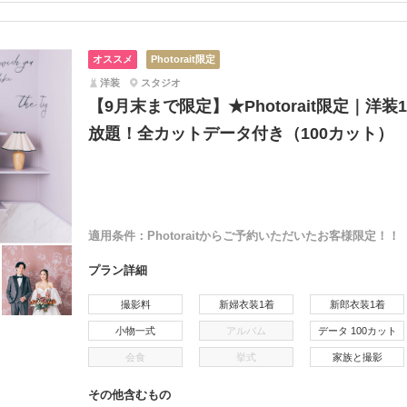
オススメ
Photorait限定
洋装
スタジオ
【9月末まで限定】★Photorait限定｜洋
放題！全カットデータ付き（100カット）
適用条件：
Photoraitからご予約いただいたお客様限定！！
プラン詳細
撮影料
新婦衣装1着
新郎衣装1着
小物一式
アルバム
データ 100カット
会食
挙式
家族と撮影
その他含むもの