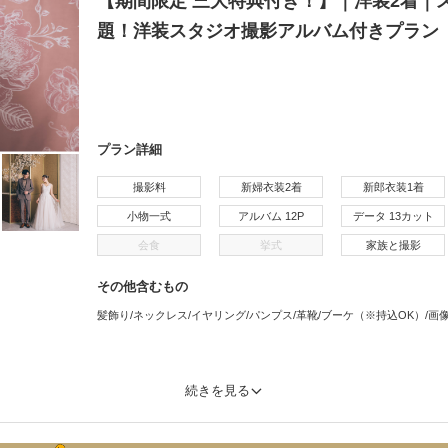
【期間限定 三大特典付き！】｜洋装2着｜
題！洋装スタジオ撮影アルバム付きプラン
プラン詳細
撮影料
新婦衣装2着
新郎衣装1着
小物一式
アルバム 12P
データ 13カット
会食
挙式
家族と撮影
その他含むもの
髪飾り/ネックレス/イヤリング/パンプス/革靴/ブーケ（※持込OK）/
続きを見る