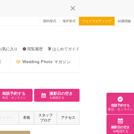
国内挙式
海外挙式
フォトウエディング
結婚指輪
お気に入り
閲覧履歴
はじめてガイド
E
Wedding Photo マガジン
相談予約する
撮影日の空き
来店・オンライン
を確認する
相談予約する
来店・オンライン
スタッフ
ラファー
衣装
アクセス
ブログ
撮影日の空き
を確認する