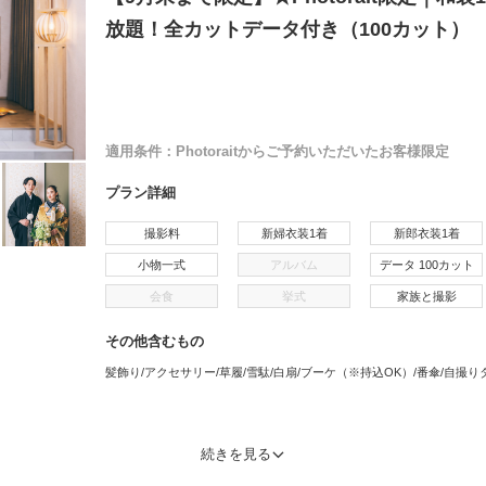
放題！全カットデータ付き（100カット）
適用条件：
Photoraitからご予約いただいたお客様限定
プラン詳細
撮影料
新婦衣装1着
新郎衣装1着
小物一式
アルバム
データ 100カット
会食
挙式
家族と撮影
その他含むもの
髪飾り/アクセサリー/草履/雪駄/白扇/ブーケ（※持込OK）/番傘/自撮り
続きを見る