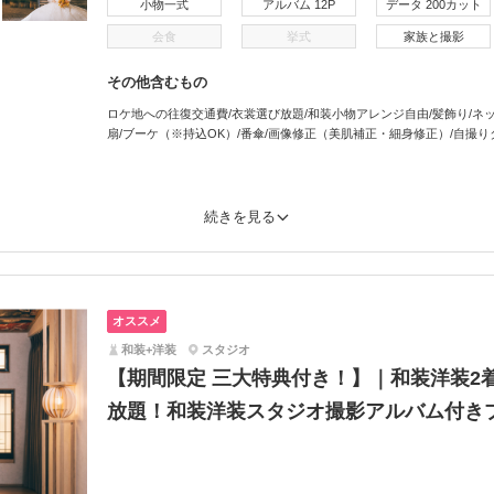
小物一式
アルバム 12P
データ 200カット
会食
挙式
家族と撮影
その他含むもの
ロケ地への往復交通費/衣裳選び放題/和装小物アレンジ自由/髪飾り/ネック
扇/ブーケ（※持込OK）/番傘/画像修正（美肌補正・細身修正）/自撮り
続きを見る
オススメ
和装+洋装
スタジオ
【期間限定 三大特典付き！】｜和装洋装2
放題！和装洋装スタジオ撮影アルバム付き