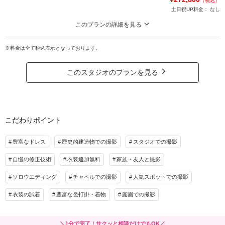
（税込）
土日祝UP料金：
なし
このプランの詳細を見る
ロケーション＆スタジオ撮影プラン＋12Pアルバム+全カットデータ（200カッ
ト）
※料金は全て税込表示となっております。
通常価格より期間限定5万円OFF！
ロケーション撮影の後にスタジオでも撮影をさせて頂きます！12Pのアルバム
このスタジオのプランを見る
が付くプランとなり、衣裳は２着含まれています。スタジオとロケーションで
チェンジが可能♪ 和装＋和装・洋装＋洋装・和装＋洋装OK
プラン詳細
こだわりポイント
撮影料
新婦衣装2着
新郎衣装2着
着付け
ヘアメイク
小物一式
豊富なドレス
歴史的建造物での撮影
スタジオでの撮影
アルバム 12P
データ 200カット
台紙付写真
自慢の修正技術
衣装追加無料
家族・友人と撮影
衣装追加
会食
挙式
ソロウエディング
チャペルでの撮影
人気スポットでの撮影
家族と撮影
家族用衣装レンタル
ペットと撮影
衣装の試着
豊富な色打掛・着物
庭園での撮影
その他含むもの
ロケ地への往復交通費/衣裳選び放題/和装小物アレンジ自由/髪飾り/ネックレス/イヤ
リング/草履/雪駄/パンプス/革靴/白扇/ブーケ（※持込OK）/番傘/画像修正（美肌補
＼1分で完了！サクッと相談だけでもOK／