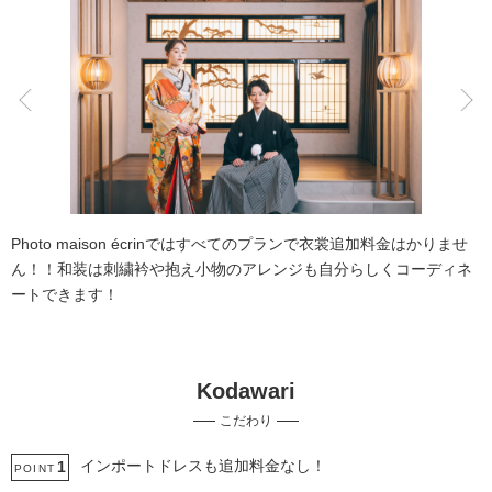
こだわりポイント
豊富なドレス
歴史的建造物での撮影
Photo maison écrinではすべてのプランで衣裳追加料金はかりませ
ん！！和装は刺繍衿や抱え小物のアレンジも自分らしくコーディネ
ートできます！
Kodawari
スタジオでの撮影
自慢の修正技術
こだわり
衣装追加無料
家族・友人と撮影
ソロウエディング
チャペルでの撮影
人気スポットでの撮影
衣装の試着
インポートドレスも追加料金なし！
1
POINT
豊富な色打掛・着物
庭園での撮影