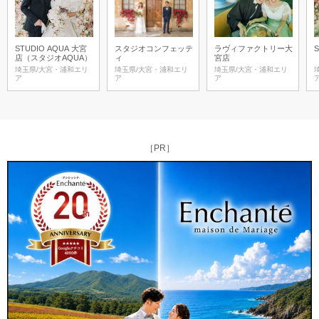
STUDIO AQUA 大宮
スタジオコンフェッテ
ラヴィファクトリー大
S
店（スタジオAQUA）
ィ
宮店
埼玉県/大宮・浦和エリ
埼玉県/大宮・浦和エリ
埼玉県/大宮・浦和エリ
ア
ア
ア
［PR］