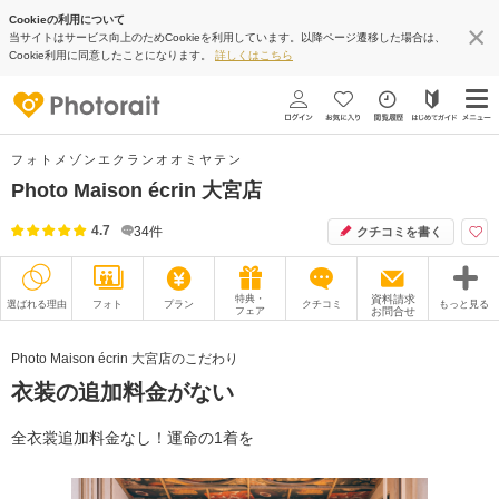
Cookieの利用について
当サイトはサービス向上のためCookieを利用しています。以降ページ遷移した場合は、
Cookie利用に同意したことになります。
詳しくはこちら
フォトメゾンエクランオオミヤテン
Photo Maison écrin 大宮店
4.7
34
件
クチコミを書く
特典・
資料請求
選ばれる理由
フォト
プラン
クチコミ
もっと見る
フェア
お問合せ
撮影レポート
フォトグラファー
Photo Maison écrin 大宮店のこだわり
衣装の追加料金がない
衣装
ムービー
オプション
ブログ
全衣裳追加料金なし！運命の1着を
アクセス/TEL
スタジオトップ