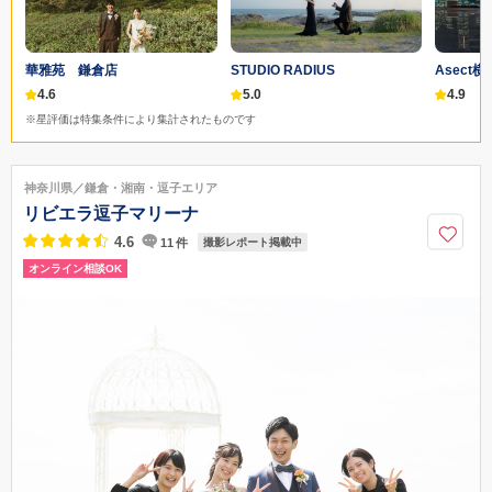
華雅苑 鎌倉店
STUDIO RADIUS
Asect
4.6
5.0
4.9
※星評価は特集条件により集計されたものです
神奈川県／鎌倉・湘南・逗子エリア
リビエラ逗子マリーナ
4.6
11
件
撮影レポート掲載中
オンライン相談OK