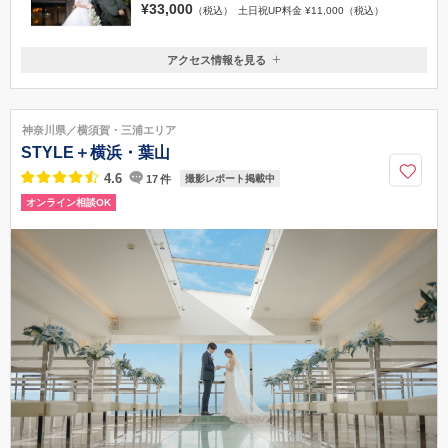
¥33,000
（税込）
土日祝UP料金 ¥11,000（税込）
アクセス情報を見る
〒253-0073
神奈川県茅ヶ崎市中島1341
《お車でお越しの場合》新湘南バイパス 茅ヶ崎西インターチェンジより
神奈川県／横須賀・三浦エリア
すぐ/《電車でお越しの場合》JR「茅ヶ崎」駅北口から3番のりば 平塚駅北
STYLE＋横浜・葉山
口行きバス「今宿」下車 徒歩7分
4.6
17
件
撮影レポート掲載中
0467-87-0002
オンライン相談OK