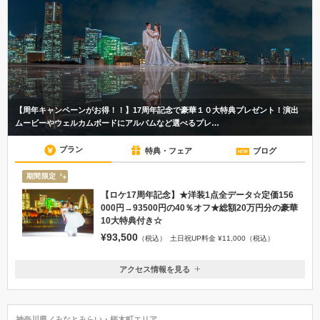
【周年キャンペーンがお得！！】17周年記念で豪華１０大特典プレゼント！演出
ムービーやウェルカムボードにアルバムなど選べるプレ…
プラン
特典・フェア
ブログ
期間限定
【ロケ17周年記念】★洋装1点全データ☆定価156
000円→93500円の40％オフ★総額20万円分の豪華
10大特典付き☆
¥93,500
（税込）
土日祝UP料金 ¥11,000（税込）
アクセス情報を見る
〒231-0007
神奈川県横浜市中区弁天通1-16
地下鉄みなとみらい線日本大通駅２番出口から徒歩４分 または JR関
神奈川県／みなとみらい・桜木町エリア