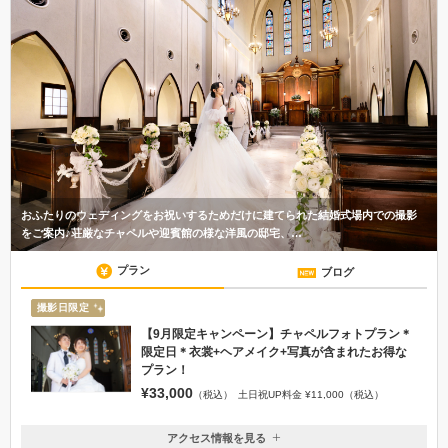
おふたりのウェディングをお祝いするためだけに建てられた結婚式場内での撮影
をご案内♪荘厳なチャペルや迎賓館の様な洋風の邸宅、…
プラン
ブログ
撮影日限定
【9月限定キャンペーン】チャペルフォトプラン＊
限定日＊衣裳+ヘアメイク+写真が含まれたお得な
プラン！
¥33,000
（税込）
土日祝UP料金 ¥11,000（税込）
アクセス情報を見る