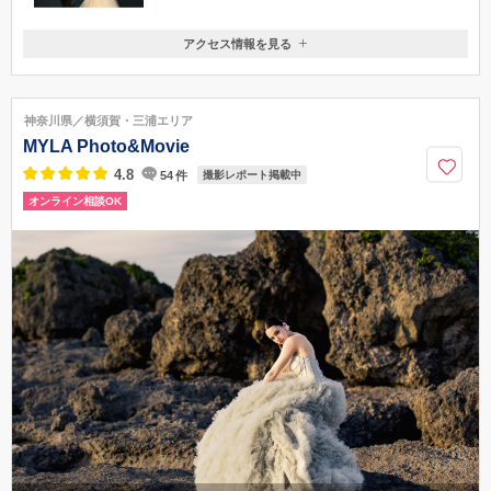
アクセス情報を見る
〒254-0053
神奈川県平塚市桜ケ丘1-35
電車でお越しの場合：JR平塚駅 北口よりバス10番乗場 「高村団地」行
神奈川県／横須賀・三浦エリア
きバスにて「古花水」下車徒歩3分
MYLA Photo&Movie
0463-34-1122
4.8
54
件
撮影レポート掲載中
オンライン相談OK