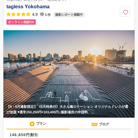
内駅から徒歩8分
tagless Yokohama
050-1746-1166
4.9
5
件
撮影レポート掲載中
オンライン相談OK
【8・9月撮影限定】《6大特典付》大さん橋ロケーション オリジナルドレスが選
び放題 ◉通常250,250円⇨103,400円♪撮影場所の申請料、…
プラン
ブログ
146,850円割引