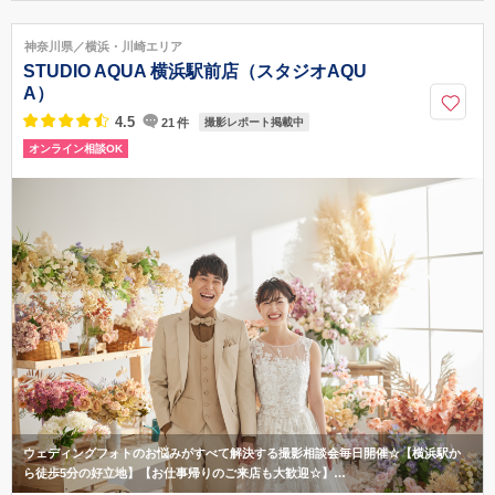
神奈川県横浜市西区みなとみらい2-2-1 横浜ランドマークタワー27階
●みなとみらい線 みなとみらい駅 ランドマークタワー・クイーンズスク
神奈川県／横浜・川崎エリア
エア方面改札口 徒歩5分 ●桜木町駅(JR・市営地下鉄)から動く歩道で徒歩5
STUDIO AQUA 横浜駅前店（スタジオAQU
分
A）
045-620-6338
4.5
21
件
撮影レポート掲載中
オンライン相談OK
ウェディングフォトのお悩みがすべて解決する撮影相談会毎日開催☆【横浜駅か
ら徒歩5分の好立地】【お仕事帰りのご来店も大歓迎☆】…