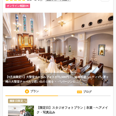
オンライン相談OK
【9月末限定!!】大聖堂チャペルフォトが71,500円～ 結婚式場コルティーレ茅ヶ
崎の大聖堂チャペルで思い出の１枚を・・*.バージンロ…
プラン
ブログ
撮影日限定
【限定日】スタジオフォトプラン｜衣裳・ヘアメイ
ク・写真込み