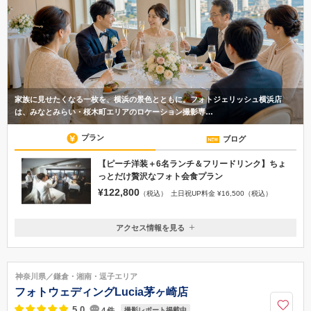
家族に見せたくなる一枚を、横浜の景色とともに。フォトジェリッシュ横浜店
は、みなとみらい・桜木町エリアのロケーション撮影専…
プラン
ブログ
【ピーチ洋装＋6名ランチ＆フリードリンク】ちょ
っとだけ贅沢なフォト会食プラン
¥122,800
（税込）
土日祝UP料金 ¥16,500（税込）
アクセス情報を見る
〒231-0007
神奈川県横浜市中区弁天通3-48 弁三ビル405
みなとみらい線「馬車道駅」5番出口より徒歩4分 または JR根岸線
神奈川県／鎌倉・湘南・逗子エリア
「関内駅」北口より徒歩7分
フォトウェディングLucia茅ヶ崎店
045-232-4095
5.0
4
件
撮影レポート掲載中