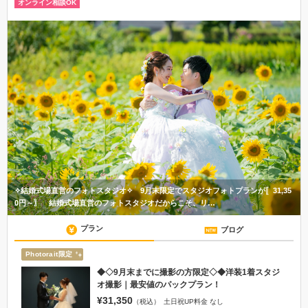
オンライン相談OK
✧結婚式場直営のフォトスタジオ✧ 9月末限定でスタジオフォトプランが〚31,35
0円～〗 結婚式場直営のフォトスタジオだからこそ、リ…
プラン
ブログ
Photorait限定
◆◇9月末までに撮影の方限定◇◆洋装1着スタジ
オ撮影｜最安値のパックプラン！
¥31,350
（税込）
土日祝UP料金 なし