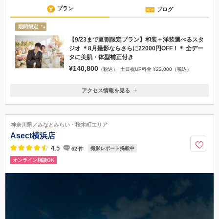
プラン
ブログ
期間限定
【9/23まで夏割限定プラン】和装＋洋装選べるスタ
ジオ ＊8月撮影ならさらに22000円OFF！＊ 全デー
タに美肌・体型補正付き
¥140,800
（税込）
土日祝UP料金 ¥22,000（税込）
アクセス情報を見る
〒220-0004
神奈川県横浜市西区北幸二丁目6番1号 ONEST横浜西口ビル1階
●横浜駅西口(JR・市営地下鉄)より徒歩5分 ●ジョイナス地下街南10番出
神奈川県／みなとみらい・桜木町エリア
口より徒歩3分
Asect横浜店
045-620-3514
4.5
62
件
撮影レポート掲載中
オンライン相談OK