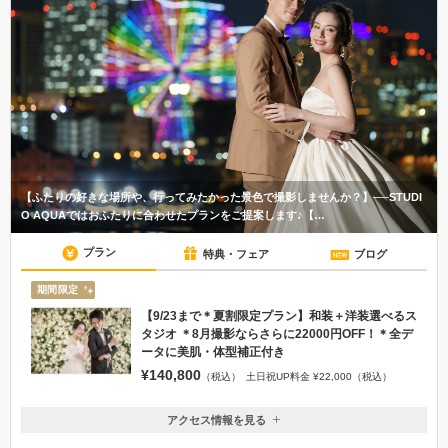
【ふたりの好きな場所や、行ってみたかった景色で撮影しませんか？】──STUDI
O AQUAではおふたりに合わせたプランをご提案します♪【…
プラン
特典・フェア
ブログ
期間限定
【9/23まで＊夏割限定プラン】和装＋洋装選べるス
タジオ ＊8月撮影ならさらに22000円OFF！＊全デ
ータに美肌・体型補正付き
¥140,800
（税込）
土日祝UP料金 ¥22,000（税込）
アクセス情報を見る
〒220-8127