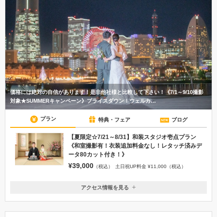
価格には絶対の自信があります！是非他社様と比較して下さい！《7/1～9/10撮影
対象★SUMMERキャンペーン》プライスダウン！ウェルカ…
プラン
特典・フェア
ブログ
【夏限定☆7/21～8/31】和装スタジオ壱点プラン
《和室撮影有！衣装追加料金なし！レタッチ済みデ
ータ80カット付き！》
¥39,000
（税込）
土日祝UP料金 ¥11,000（税込）
アクセス情報を見る
〒231-0025
神奈川県横浜市中区松影町1-3-7ロックヒルズⅧ203
JR石川町駅 北口(中華街口）より徒歩3分 ファミリーマート（松