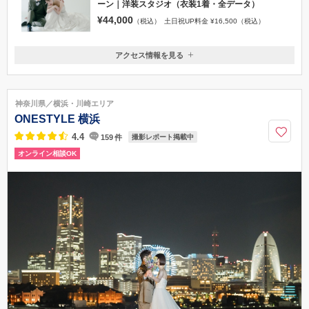
ーン｜洋装スタジオ（衣装1着・全データ）
¥44,000
（税込）
土日祝UP料金 ¥16,500（税込）
アクセス情報を見る
〒231-0861
神奈川県横浜市中区元町1-11-3 アメリカ山公園4F
みなとみらい線「元町・中華街駅」6番出口すぐ
神奈川県／横浜・川崎エリア
045-228-1148
ONESTYLE 横浜
4.4
159
件
撮影レポート掲載中
オンライン相談OK