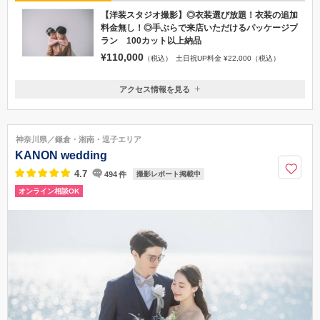
【洋装スタジオ撮影】◎衣装選び放題！衣装の追加
料金無し！◎手ぶらで来店いただけるパッケージプ
ラン 100カット以上納品
¥110,000
（税込）
土日祝UP料金 ¥22,000（税込）
アクセス情報を見る
〒231-0023
神奈川県神奈川県横浜市中区山下町８９−６ HF横浜山下ビルディング301
【アクセス】根岸線「関内駅」から徒歩9分 みなとみらい線「日本大通
神奈川県／鎌倉・湘南・逗子エリア
り駅」から徒歩3分
KANON wedding
045-211-4112
4.7
494
件
撮影レポート掲載中
オンライン相談OK