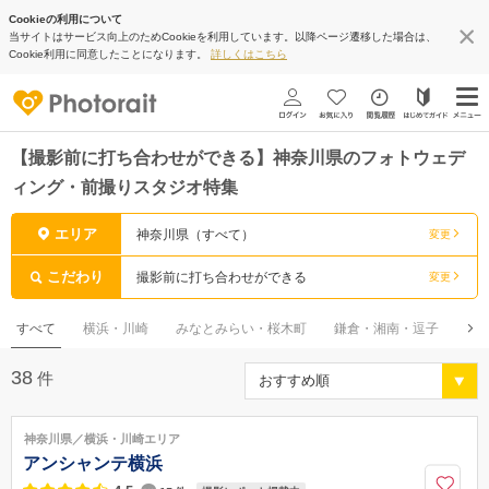
Cookieの利用について
当サイトはサービス向上のためCookieを利用しています。以降ページ遷移した場合は、
Cookie利用に同意したことになります。
詳しくはこちら
【撮影前に打ち合わせができる】神奈川県のフォトウェデ
ィング・前撮りスタジオ特集
エリア
神奈川県（すべて）
変更
こだわり
撮影前に打ち合わせができる
変更
すべて
横浜・川崎
みなとみらい・桜木町
鎌倉・湘南・逗子
箱
38
件
神奈川県／横浜・川崎エリア
アンシャンテ横浜