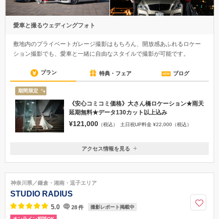
愛車と撮るウェディングフォト
敷地内のプライベートガレージ撮影はもちろん、開放感あふれるロケー
ション撮影でも、愛車と一緒に自由なスタイルで撮影が可能です。
プラン
特典・フェア
ブログ
期間限定
《安心コミコミ価格》大さん橋ロケーション★雨天
延期無料★データ130カット以上込み
¥121,000
（税込）
土日祝UP料金 ¥22,000（税込）
アクセス情報を見る
〒231-0839
神奈川県横浜市中区仲尾台7
JR根岸線、京浜東北線 山手駅より徒歩3分
神奈川県／鎌倉・湘南・逗子エリア
045-628-2750
STUDIO RADIUS
5.0
28
件
撮影レポート掲載中
オンライン相談OK