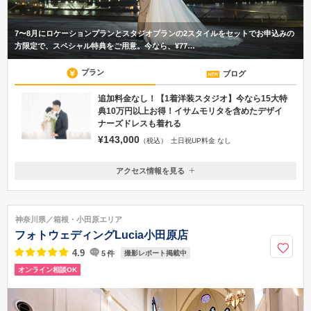
7〜8月にロケーションプランとスタジオプランの2スタイルをセットでお申込みの
方限定で、スペシャル特典をご用意。今なら、¥77…
プラン
ブログ
追加料金なし！【1着洋装スタジオ】今なら15大特
典10万円以上お得！イサムモリタを含めたデザイ
ナーズドレスも着れる
¥143,000
（税込）
土日祝UP料金 なし
アクセス情報を見る
〒220-0005
神奈川県横浜市西区南幸2-11-11 グランツ南幸5階
横浜駅 みなみ西口（相鉄線側）徒歩５分 JR横浜駅 西口 徒歩７分 1階
神奈川県／箱根・小田原エリア
に おこのみ家というお好み焼き・鉄板焼き屋さんが入っているビルの5階に
フォトウェディングLucia小田原店
ございます。 エレベーターにて5階へ上がって頂き、受付のスタッフにお声
がけ下さい！
4.9
5
件
撮影レポート掲載中
オンライン相談OK
045-594-7684