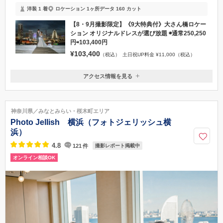
洋装 1 着
ロケーション 1ヶ所
データ 160 カット
【8・9月撮影限定】《9大特典付》大さん橋ロケー
ション オリジナルドレスが選び放題 ◉通常250,250
円⇨103,400円
¥103,400
（税込）
土日祝UP料金 ¥11,000（税込）
アクセス情報を見る
〒231-0012
神奈川県横浜市中区相生町1-17-1 パークビュー横浜9F
関内駅徒歩6分 日本大通り駅徒歩5分
神奈川県／みなとみらい・桜木町エリア
050-3200-0444
Photo Jellish 横浜（フォトジェリッシュ横
浜）
4.8
121
件
撮影レポート掲載中
オンライン相談OK