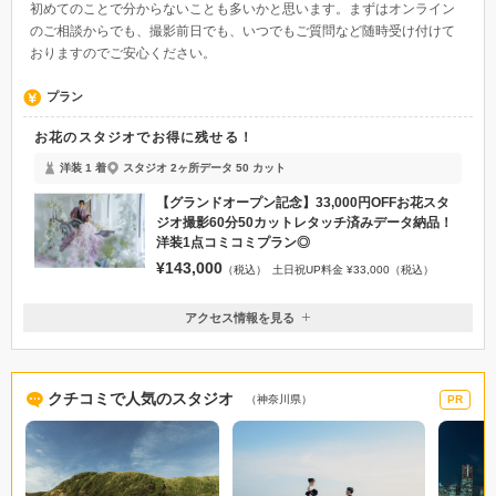
初めてのことで分からないことも多いかと思います。まずはオンライン
のご相談からでも、撮影前日でも、いつでもご質問など随時受け付けて
おりますのでご安心ください。
プラン
お花のスタジオでお得に残せる！
洋装 1 着
スタジオ 2ヶ所
データ 50 カット
【グランドオープン記念】33,000円OFFお花スタ
ジオ撮影60分50カットレタッチ済みデータ納品！
洋装1点コミコミプラン◎
¥143,000
（税込）
土日祝UP料金 ¥33,000（税込）
アクセス情報を見る
〒251-0055
神奈川県藤沢市南藤沢14-1
JR・小田急・江ノ島電鉄藤沢駅徒歩５分
クチコミで人気のスタジオ
（神奈川県）
PR
0466-28-2111