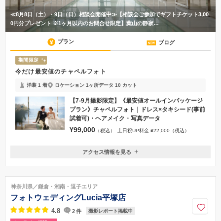
≪8月8日（土）・9日（日）相談会開催中≫【相談会ご参加でギフトチケット3,00
0円分プレゼント ※1ヶ月以内のお問合せ限定】葉山の静寂…
プラン
ブログ
期間限定
今だけ最安値のチャペルフォト
洋装 1 着
ロケーション 1ヶ所
データ 10 カット
【7-9月撮影限定】《最安値オールインパッケージ
プラン》チャペルフォト｜ドレス×タキシード(事前
試着可)・ヘアメイク・写真データ
¥99,000
（税込）
土日祝UP料金 ¥22,000（税込）
アクセス情報を見る
〒240-0112
神奈川県三浦郡葉山町堀内939-8
JR逗子駅東口を出て、3番バス停又は京浜急行新逗子駅の先頭車両方向
神奈川県／鎌倉・湘南・逗子エリア
改札出口を出てすぐのバス停より 葉山一色行き（海岸まわり）森戸海岸下
フォトウェディングLucia平塚店
車後、森戸橋を渡り、一つ目の三叉路を左に曲がり、徒歩1分。
4.8
2
件
撮影レポート掲載中
046-877-5705