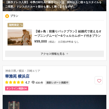
【新作ドレス入荷】 今季のMYLAの新作ドレスは、例年以上に様々なスタイルを
ご用意。 ドレスのスカート部分も優しく輝くようなデザ…
プラン
期間限定
【城ヶ島：前撮りパックプラン】結婚式で使えるオ
ープニングムービー&ウェルカムボード付きプラン
¥99,000
（税込）
土日祝UP料金 なし
アクセス情報を見る
〒238-0223
神奈川県三浦市原町2-30
京急三崎口駅より車で10分
神奈川県／横浜・川崎エリア
050-5482-9969
華雅苑 横浜店
4.7
430
件
撮影レポート掲載中
オンライン相談OK