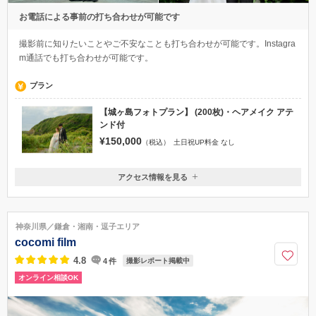
お電話による事前の打ち合わせが可能です
撮影前に知りたいことやご不安なことも打ち合わせが可能です。Instagra
m通話でも打ち合わせが可能です。
プラン
【城ヶ島フォトプラン】 (200枚)・ヘアメイク アテ
ンド付
¥150,000
（税込）
土日祝UP料金 なし
アクセス情報を見る
〒251-0012
神奈川県神奈川県藤沢市村岡東
藤沢駅/打ち合わせは駅周辺又はお電話にて行います
神奈川県／鎌倉・湘南・逗子エリア
080-2023-3082
cocomi film
4.8
4
件
撮影レポート掲載中
オンライン相談OK