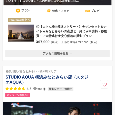
ています！】スタジオレイルの料金システムは撮影に必…
プラン
特典・フェア
ブログ
Photorait限定
①【大さん橋✕横浜ストリート】★サンセット＆ナ
イト★みなとみらいの夜景と一緒に★申請料・移動
費・７大特典付★安心価格の撮影プラン
¥97,900
（税込）
土日祝UP料金 ¥22,000（税込）
アクセス情報を見る
〒231-0011
神奈川県横浜市中区太田町1-1 神奈川住空間ビル B1F
みなとみらい線「日本大通り駅(出口１)」徒歩３分 ／ JR線「関内駅(南
神奈川県／みなとみらい・桜木町エリア
口)」徒歩７分
STUDIO AQUA 横浜みなとみらい店（スタジ
045-307-3711
オAQUA）
4.3
362
件
撮影レポート掲載中
オンライン相談OK