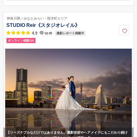
〒250-0001
神奈川県小田原市扇町4-8-28
<お車でお越しの場合>小田原厚木道路「小田原東IC」より「255線」を
神奈川県／みなとみらい・桜木町エリア
小田原方面へ約10分 / <電車でお越しの場合>小田急線足柄駅より徒歩7分
STUDIO Reir《スタジオレイル》
046-534-2241
4.9
50
件
撮影レポート掲載中
オンライン相談OK
【リーズナブルなだけではありません。撮影技術やヘアメイクにもこだわり続け