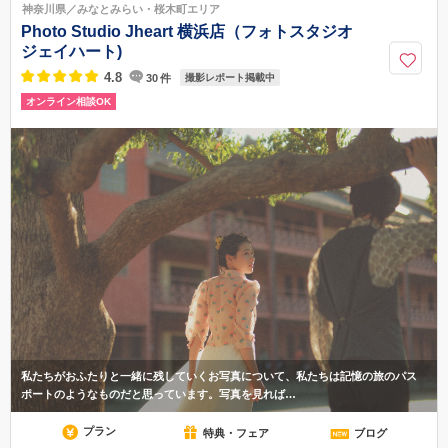
神奈川県／みなとみらい・桜木町エリア
影町店）脇のエレベーターより2Fにお進みください
Photo Studio Jheart 横浜店（フォトスタジオ
045-319-6790
ジェイハート)
4.8
30
件
撮影レポート掲載中
オンライン相談OK
私たちがおふたりと一緒に残していくお写真について、私たちは記憶の旅のパス
ポートのようなものだと思っています。写真を見れば…
プラン
特典・フェア
ブログ