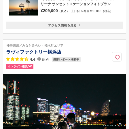
リーナ サンセットロケーションフォトプラン
¥209,000
（税込）
土日祝UP料金 ¥55,000（税込）
アクセス情報を見る
〒249-0008
神奈川県逗子市小坪5丁目23-9
1.JR鎌倉駅（東口）京浜急行バス7番乗り場「小坪経由・逗子駅」行き
神奈川県／みなとみらい・桜木町エリア
⇒「小坪」停留所下車 2.JR逗子駅（東口）京浜急行バス「7番」乗り場
ラヴィファクトリー横浜店
/ 京浜急行新逗子駅（北口）京浜急行バス「4番」乗り場・「小坪経由・鎌
倉駅」行き⇒「リビエラ逗子マリーナ前」下車
4.4
84
件
撮影レポート掲載中
オンライン相談OK
0467-23-0028