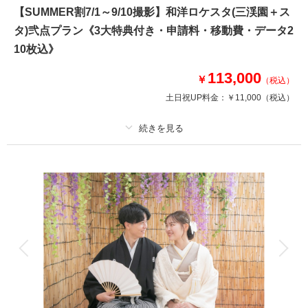
【SUMMER割7/1～9/10撮影】和洋ロケスタ(三渓園＋ス
タ)弐点プラン《3大特典付き・申請料・移動費・データ2
このプランで撮影可能な撮影レポート
10枚込》
撮影日：
2024年9月25日
撮影場所：
三渓園＋城ヶ島
（神奈川）
113,000
￥
（税込）
土日祝UP料金：
￥11,000
（税込）
相談予約する
撮影日の空き
来店・オンライン
を確認する
プラン詳細
撮影料
新婦衣装2着
新郎衣装2着
着付け
ヘアメイク
小物一式
アルバム
データ 210 カット
台紙付写真
衣装追加
会食
挙式
家族と撮影
家族用衣装レンタル
ペットと撮影
その他含むもの
衣装差額無し・肌着や草履・インナー類・ 撮影申請料・ロケ先までの送