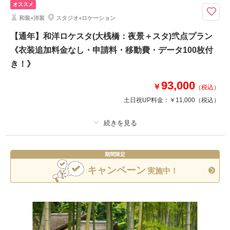
※1日1組限定
オススメ
【衣装・撮影場所】
和装+洋装
スタジオ+ロケーション
和装：スタジオ
洋装：大桟橋(日中or夜景)
【通年】和洋ロケスタ(大桟橋：夜景＋スタ)弐点プラン
※大桟橋の景色は『日中』または『夜景』のどちらかをお選びいただけます
《衣装追加料金なし・申請料・移動費・データ100枚付
き！》
相談予約する
撮影日の空き
93,000
来店・オンライン
を確認する
￥
（税込）
土日祝UP料金：
￥11,000
（税込）
プラン詳細
期間限定
撮影料
新婦衣装2着
新郎衣装2着
キャンペーン
実施中！
着付け
ヘアメイク
小物一式
アルバム
データ 100 カット
台紙付写真
衣装追加
会食
挙式
家族と撮影
家族用衣装レンタル
ペットと撮影