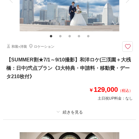
家族と撮影
家族用衣装レンタル
ペットと撮影
その他含むもの
衣装差額無し・肌着・草履・ 撮影申請料・ロケ先までの送迎・撮影小物・
メイクスタッフ撮影同行・撮影日程変更無料
《3大特典》①ウェルカムボードA3or六切り写真2面1冊 ②土日祝日料金
和装+洋装
ロケーション
無料 ③オプション20％OFF をプレゼント！
東京ドーム4個分の広大な敷地を有している日本庭園「三渓園」
【SUMMER割★7/1～9/10撮影】和洋ロケ(三渓園＋大桟
●選べる衣装は100着以上！追加料金はございません！
橋：日中)弐点プラン《3大特典・申請料・移動費・デー
●写真データもレタッチ済みで230カット！
タ210枚付》
相談予約する
129,000
撮影日の空き
￥
（税込）
来店・オンライン
を確認する
土日祝UP料金：
なし
プラン詳細
撮影料
新婦衣装2着
新郎衣装2着