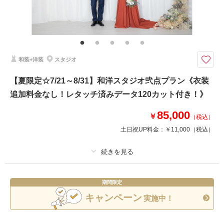
その他含むもの
衣装差額無し・革靴ヒールやインナー類・ 新婦ヘアメイク・ 撮影小物・メ
イクスタッフ撮影同行・撮影日程変更無料
天気に左右されることなく撮影を楽しめるスタジオプラン♪
和装+洋装
スタジオ
2023年3月にスタジオがリニューアルオープンいたしました！！
和装にぴったりな床の間やシンプルな背景に加え、トレンドのドライフラワ
【夏限定☆7/21～8/31】和洋スタジオ弐点プラン《衣装
ーなど洋装撮影にあった背景もございます✨
追加料金なし！レタッチ済みデータ120カット付き！》
スタジオ撮影でも沢山のバリーエ―ションで撮ることができます＾＾
85,000
￥
（税込）
このプランで撮影可能な撮影レポート
土日祝UP料金：
￥11,000
（税込）
撮影日：
2024年12月21日
撮影場所：
スタジオ
（神奈川）
プラン詳細
期間限定
撮影料
新婦衣装2着
新郎衣装2着
キャンペーン
実施中！
着付け
ヘアメイク
小物一式
相談予約する
撮影日の空き
来店・オンライン
を確認する
アルバム
データ 120 カット
台紙付写真