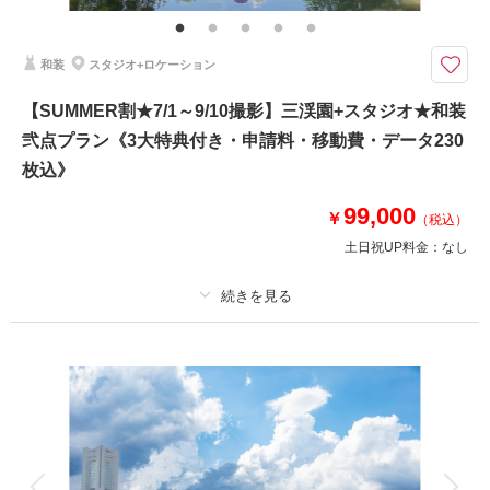
メイクスタッフ撮影同行・撮影日程変更無料
《3大特典》①ウェルカムボードA3or六切り写真2面1冊 ②土日祝日料金
和装
スタジオ+ロケーション
無料 ③オプション20％OFF をプレゼント！
東京ドーム4個分の広大な敷地を有している日本庭園「三渓園」
【SUMMER割★7/1～9/10撮影】三渓園+スタジオ★和装
●スタジオで床の間か、金屛風でお辞儀の写真撮影付きです
弐点プラン《3大特典付き・申請料・移動費・データ230
●衣装による追加料金はございません！
枚込》
このプランで撮影可能な撮影レポート
99,000
￥
（税込）
撮影日：
2024年11月12日
土日祝UP料金：
なし
撮影場所：
三渓園
（神奈川）
プラン詳細
撮影料
新婦衣装2着
新郎衣装1着
相談予約する
撮影日の空き
来店・オンライン
を確認する
着付け
ヘアメイク
小物一式
アルバム
データ 230 カット
台紙付写真
衣装追加
会食
挙式