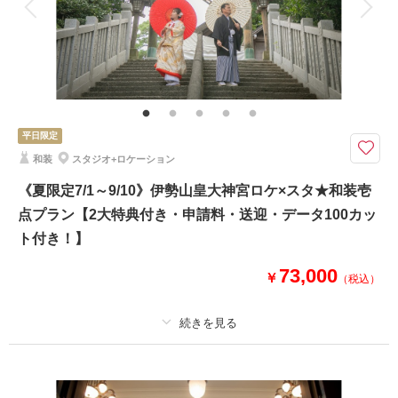
家族と撮影
家族用衣装レンタル
ペットと撮影
その他含むもの
衣装差額無し・肌着や草履・インナー類・ 撮影申請料・ロケ先までの送
迎・撮影小物・メイクスタッフ撮影同行・撮影日程変更無料
※1日1組限定
平日限定
【衣装・撮影場所】
和装
スタジオ+ロケーション
和装：スタジオ
洋装：開港記念会館
《夏限定7/1～9/10》伊勢山皇大神宮ロケ×スタ★和装壱
点プラン【2大特典付き・申請料・送迎・データ100カッ
ト付き！】
相談予約する
撮影日の空き
来店・オンライン
を確認する
73,000
￥
（税込）
適用条件：
こちらのプランは平日のみのご案内となります
プラン詳細