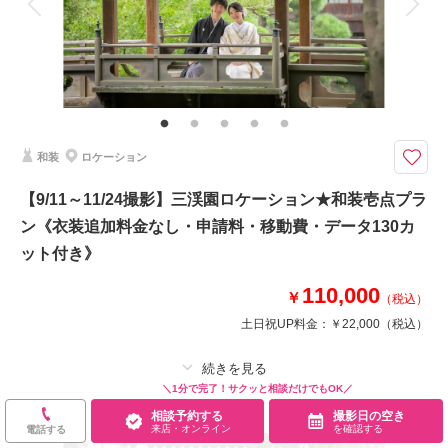
家族と撮影
家族用衣装レンタル
ペットと撮影
その他含むもの
衣装差額無し・肌着や草履・インナー類・ 撮影申請料・ロケ先までの送
迎・撮影小物・メイクスタッフ撮影同行・撮影日程変更無料
《3大特典》①ウェルカムボードA3or六切り写真2面1冊 ②土日祝日料金
和装
ロケーション
無料 ③オプション20％OFF をプレゼント！
※1日2組限定
【9/11～11/24撮影】三渓園ロケーション★和装壱点プラ
【衣装・撮影場所】
ン《衣装追加料金なし・申請料・移動費・データ130カ
和装：スタジオ
洋装：大桟橋(日中or夜景)
ット付き》
※大桟橋の景色は『日中』または『夜景』のどちらかをお選びいただけます
110,000
￥
（税込）
土日祝UP料金：
￥22,000
（税込）
相談予約する
撮影日の空き
来店・オンライン
を確認する
＼1分で完了！サクッと相談だけでもOK／
プラン詳細
相談予約する
撮影日の空き
来店・オンライン
を確認する
電話する
撮影料
新婦衣装1着
新郎衣装1着