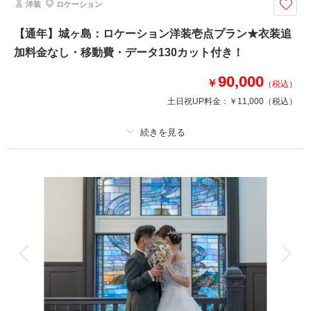
洋装
ロケーション
撮影場所：大桟橋(夜景撮影)
大桟橋のナイトロケーション撮影をロマンチックな雰囲気のイルミネーショ
【通年】城ヶ島：ロケーション洋装壱点プラン★衣装追
ンが輝く《Night》撮影✨
加料金なし・移動費・データ130カット付き！
衣装差額無し！送迎含む！レタッチ済みデータ130カット！
ブーケ・ベール・ブライダルインナーまで含んだコミコミ価格で安心で
90,000
す！！
￥
（税込）
土日祝UP料金：
￥11,000
（税込）
このプランで撮影可能な撮影レポート
撮影日：
2024年10月24日
撮影場所：
プラン詳細
大さん橋
（神奈川）
撮影料
新婦衣装1着
新郎衣装1着
着付け
ヘアメイク
小物一式
アルバム
データ 130 カット
台紙付写真
相談予約する
撮影日の空き
衣装追加
会食
挙式
来店・オンライン
を確認する
家族と撮影
家族用衣装レンタル
ペットと撮影
その他含むもの
衣装差額無し・インナー類・ ロケ先までの送迎・撮影小物・メイクスタッ