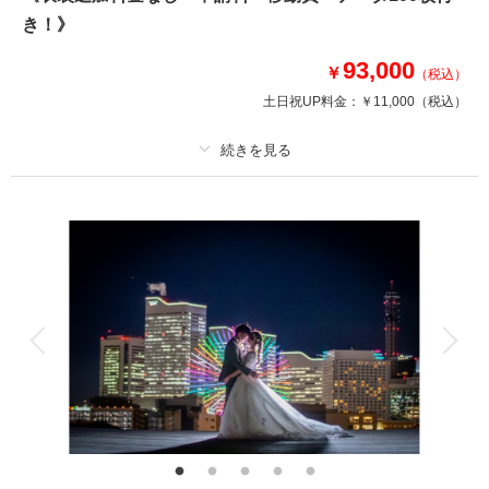
き！》
相談予約する
撮影日の空き
93,000
来店・オンライン
を確認する
￥
（税込）
土日祝UP料金：
￥11,000
（税込）
プラン詳細
撮影料
新婦衣装2着
新郎衣装2着
着付け
ヘアメイク
小物一式
アルバム
データ 100 カット
台紙付写真
衣装追加
会食
挙式
家族と撮影
家族用衣装レンタル
ペットと撮影
その他含むもの
衣装差額無し・肌着や草履・インナー類・ 撮影申請料・ロケ先までの送
迎・撮影小物・メイクスタッフ撮影同行・撮影日程変更無料