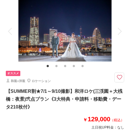
撮影料
新婦衣装1着
新郎衣装1着
着付け
ヘアメイク
小物一式
アルバム
データ 100 カット
台紙付写真
相談予約する
撮影日の空き
来店・オンライン
を確認する
衣装追加
会食
挙式
家族と撮影
家族用衣装レンタル
ペットと撮影
その他含むもの
衣装差額無し・肌着・草履・ 撮影申請料・入園料・ロケ先までの送迎・撮
影小物・メイクスタッフ撮影同行・撮影日程変更無料
★特別オプション★+8,000円で新婦衣装1着追加＆スタジオ撮影30カット付
オススメ
き！
和装+洋装
ロケーション
《3大特典》
☆ウェルカムボードA3 or六切写真2面1冊
【SUMMER割★7/1～9/10撮影】和洋ロケ(三渓園＋大桟
☆土日祝日撮影の方はUP料金が11,000円⇒0円）
橋：夜景)弐点プラン《3大特典・申請料・移動費・デー
☆全オプション20％OFF
タ210枚付》
※注意点※
129,000
￥
・キャンペーン対象期間以外の変更は通常プランでのご案内となります
（税込）
・紹介割引との併用は不可となります
土日祝UP料金：
なし