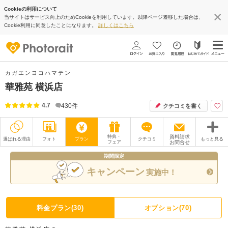
Cookieの利用について
当サイトはサービス向上のためCookieを利用しています。以降ページ遷移した場合は、
Cookie利用に同意したことになります。
詳しくはこちら
カガエンヨコハマテン
華雅苑 横浜店
4.7
430
件
クチコミを書く
特典・
資料請求
選ばれる理由
フォト
プラン
クチコミ
もっと見る
フェア
お問合せ
期間限定
撮影レポート
フォトグラファー
キャンペーン
実施中！
衣装
ムービー
オプション
ブログ
料金プラン(30)
オプション(70)
アクセス/TEL
スタジオトップ