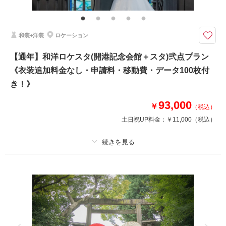
フ撮影同行・撮影日程変更無料
今大注目の城ヶ島でエリア最安値の90,200円で撮影が叶います！！！
和装+洋装
ロケーション
撮影場所：城ヶ島(日中or夕方)
衣装差額無し！送迎含む！レタッチ済みデータ130カット！
【通年】和洋ロケスタ(開港記念会館＋スタ)弐点プラン
ブーケ・ベール・ブライダルインナーまで含んだコミコミ価格で安心で
《衣装追加料金なし・申請料・移動費・データ100枚付
す！！
き！》
このプランで撮影可能な撮影レポート
93,000
￥
（税込）
撮影日：
2024年9月11日
土日祝UP料金：
￥11,000
（税込）
撮影場所：
城ヶ島
（神奈川）
プラン詳細
撮影料
新婦衣装2着
新郎衣装2着
相談予約する
撮影日の空き
来店・オンライン
を確認する
着付け
ヘアメイク
小物一式
アルバム
データ 100 カット
台紙付写真
衣装追加
会食
挙式