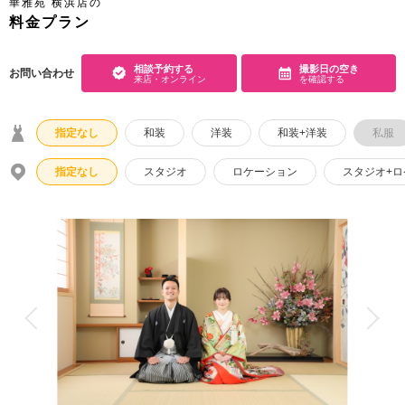
華雅苑 横浜店の
料金プラン
こだわりポイント
相談予約する
撮影日の空き
お問い合わせ
来店・オンライン
を確認する
指定なし
和装
洋装
和装+洋装
私服
指定なし
スタジオ
ロケーション
スタジオ+
3万円以下のプラン
スタジオでの撮影
衣装追加無料
豊富な色打掛・着物
庭園での撮影
神社・寺院での撮影
豊富なドレス
豊富な白無垢
衣装の試着
事前来店なしで撮影
両親の衣装
家族・友人と撮影