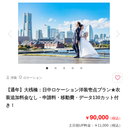
衣装追加
会食
挙式
家族と撮影
家族用衣装レンタル
ペットと撮影
その他含むもの
衣装差額無し・靴（草履やヒール）・インナー類・ 新婦ヘアメイク（2パタ
ーン）・ 撮影小物・メイクスタッフ撮影同行・撮影日程変更無料
天気に左右されることなく撮影を楽しめるスタジオプラン♪
2023年3月にスタジオがリニューアルオープンいたしました！！
和装にぴったりな床の間やシンプルな背景に加え、トレンドのドライフラワ
ーなど洋装撮影にあった背景もございます✨
スタジオ撮影でも沢山のバリーエ―ションで撮ることができます＾＾
洋装
ロケーション
このプランで撮影可能な撮影レポート
【通年】大桟橋：日中ロケーション洋装壱点プラン★衣
装追加料金なし・申請料・移動費・データ130カット付
撮影日：
2024年8月29日
撮影場所：
スタジオ
（神奈川）
き！
90,000
￥
（税込）
土日祝UP料金：
￥11,000
（税込）