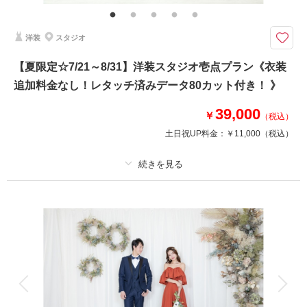
ら）・ 撮影小物・メイクスタッフ撮影同行・撮影日程変更無料
天気に左右されることなく撮影を楽しめるスタジオプラン♪
洋装
スタジオ
パッケージプランなので追加料金なし！
自然光溢れるスタジオで、モダンなセットや和室風の背景でお撮りできます
【夏限定☆7/21～8/31】洋装スタジオ壱点プラン《衣装
♪
追加料金なし！レタッチ済みデータ80カット付き！ 》
衣裳差額なし！新婦衣裳、約50着以上の中から2着お選びいただけます
39,000
撮影場所：スタジオ
￥
（税込）
データ120カット
土日祝UP料金：
￥11,000
（税込）
このプランで撮影可能な撮影レポート
撮影日：
プラン詳細
2024年10月19日
撮影場所：
スタジオ
（神奈川）
撮影料
新婦衣装1着
新郎衣装1着
着付け
ヘアメイク
小物一式
アルバム
データ 80 カット
台紙付写真
衣装追加
会食
挙式
相談予約する
撮影日の空き
来店・オンライン
を確認する
家族と撮影
家族用衣装レンタル
ペットと撮影