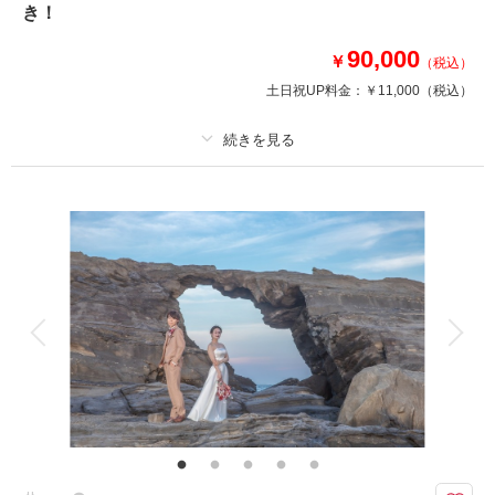
＾
き！
90,000
￥
（税込）
このプランで撮影可能な撮影レポート
土日祝UP料金：
￥11,000
（税込）
撮影日：
2024年4月10日
撮影場所：
大桟橋
（神奈川）
プラン詳細
撮影料
新婦衣装1着
新郎衣装1着
着付け
ヘアメイク
小物一式
相談予約する
撮影日の空き
来店・オンライン
を確認する
アルバム
データ 130 カット
台紙付写真
衣装追加
会食
挙式
家族と撮影
家族用衣装レンタル
ペットと撮影
その他含むもの
衣装差額無し・インナー類・ 撮影申請料・ロケ先までの送迎・撮影小物・
メイクスタッフ撮影同行・撮影日程変更無料
※土日祝日の撮影は1日1組となります