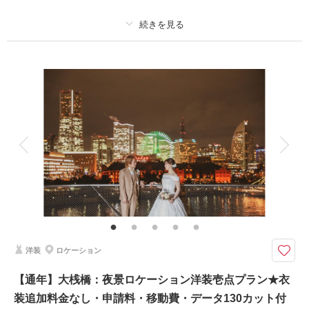
相談予約する
撮影日の空き
来店・オンライン
を確認する
プラン詳細
撮影料
新婦衣装1着
新郎衣装1着
着付け
ヘアメイク
小物一式
アルバム
データ 130 カット
台紙付写真
衣装追加
会食
挙式
家族と撮影
家族用衣装レンタル
ペットと撮影
その他含むもの
衣装差額無し・インナー類・ 撮影申請料・ロケ先までの送迎・撮影小物・
メイクスタッフ撮影同行・撮影日程変更無料
※土日祝日の撮影は1日1組となります
洋装
ロケーション
撮影場所：大桟橋(日中撮影)
大桟橋の日中撮影を広々とした青空と共に！✨
【通年】大桟橋：夜景ロケーション洋装壱点プラン★衣
衣装差額無し！送迎含む！レタッチ済みデータ130カット！
装追加料金なし・申請料・移動費・データ130カット付
ブーケ・ベール・ブライダルインナーまで含んだコミコミ価格で安心です＾