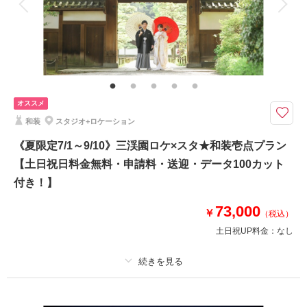
家族と撮影
家族用衣装レンタル
ペットと撮影
その他含むもの
衣装差額無し・肌着や草履・インナー類・ 新婦ヘアメイク（洋髪orかつ
ら）・ 撮影小物・メイクスタッフ撮影同行・撮影日程変更無料
天気に左右されることなく撮影を楽しめるスタジオプラン♪
オススメ
パッケージプランなので追加料金なし！
和装
スタジオ+ロケーション
自然光溢れるスタジオで、モダンなセットや和室風の背景でお撮りできます
♪
《夏限定7/1～9/10》三渓園ロケ×スタ★和装壱点プラン
【土日祝日料金無料・申請料・送迎・データ100カット
衣裳差額なし！新婦衣裳、約50着以上の中から1着お選びいただけます
付き！】
撮影場所：スタジオ
データ80カット
73,000
￥
（税込）
土日祝UP料金：
なし
このプランで撮影可能な撮影レポート
撮影日：
2024年12月26日
撮影場所：
スタジオ
（神奈川）
プラン詳細