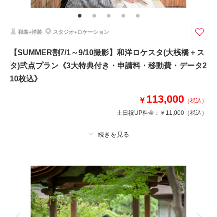
迎・撮影小物・メイクスタッフ撮影同行・撮影日程変更無料
《3大特典》①ウェルカムボードA3or六切り写真2面1冊 ②土日祝日料金
和装+洋装
スタジオ+ロケーション
無料 ③オプション20％OFF をプレゼント！
※1日2組限定
【SUMMER割7/1～9/10撮影】和洋ロケスタ(大桟橋＋ス
【衣装・撮影場所】
タ)弐点プラン《3大特典付き・申請料・移動費・データ2
和装：三渓園(日中)
洋装：スタジオ
10枚込》
113,000
￥
（税込）
相談予約する
撮影日の空き
来店・オンライン
を確認する
土日祝UP料金：
￥11,000
（税込）
プラン詳細
撮影料
新婦衣装2着
新郎衣装2着
着付け
ヘアメイク
小物一式
アルバム
データ 210 カット
台紙付写真
衣装追加
会食
挙式