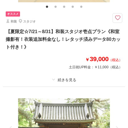
オススメ
和装
スタジオ
【夏限定☆7/21～8/31】和装スタジオ壱点プラン《和室
撮影有！衣装追加料金なし！レタッチ済みデータ80カッ
ト付き！》
39,000
￥
（税込）
土日祝UP料金：
￥11,000
（税込）
プラン詳細
撮影料
新婦衣装1着
新郎衣装1着
着付け
ヘアメイク
小物一式
アルバム
データ 80 カット
台紙付写真
衣装追加
会食
挙式