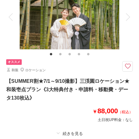
その他含むもの
衣装差額無し・肌着や草履・インナー類・ 撮影申請料・ロケ先までの送
迎・撮影小物・メイクスタッフ撮影同行・撮影日程変更無料
※1日1組限定
【衣装・撮影場所】
和装：スタジオ
洋装：大桟橋(日中or夜景)
※大桟橋の景色は『日中』または『夜景』のどちらかをお選びいただけます
オススメ
和装
ロケーション
相談予約する
撮影日の空き
【SUMMER割★7/1～9/10撮影】三渓園ロケーション★
来店・オンライン
を確認する
和装壱点プラン《3大特典付き・申請料・移動費・デー
タ130枚込》
88,000
￥
（税込）
土日祝UP料金：
なし