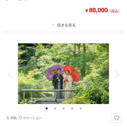
※注意点※
88,000
￥
・キャンペーン対象期間以外の変更は通常プランでのご案内となります
（税込）
・紹介割引との併用は不可となります
適用条件：
こちらのプランは平日のみのご案内となります
相談予約する
撮影日の空き
来店・オンライン
を確認する
プラン詳細
撮影料
新婦衣装1着
新郎衣装1着
着付け
ヘアメイク
小物一式
アルバム
データ 130 カット
台紙付写真
衣装追加
会食
挙式
家族と撮影
家族用衣装レンタル
ペットと撮影
その他含むもの
衣装差額無し・肌着・草履・ 撮影申請料・ロケ先までの送迎・撮影小物・
メイクスタッフ撮影同行・撮影日程変更無料
《2大特典》①ウェルカムボードA3or六切り写真2面1冊 ②オプション2
和装
ロケーション
0％OFF をプレゼント！