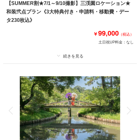
【SUMMER割★7/1～9/10撮影】三渓園ロケーション★
関東のお伊勢さま「伊勢山皇大神宮」
●スタジオで床の間か、金屛風でお辞儀の写真撮影付きです
和装弐点プラン《3大特典付き・申請料・移動費・デー
●白無垢・色打掛・黒引振袖の和装衣装100着以上よりお好きな衣装を1着お
タ230枚込》
選びください。衣装による追加料金はございません！
99,000
￥
（税込）
相談予約する
撮影日の空き
土日祝UP料金：
なし
来店・オンライン
を確認する
プラン詳細
撮影料
新婦衣装2着
新郎衣装1着
着付け
ヘアメイク
小物一式
アルバム
データ 230 カット
台紙付写真
衣装追加
会食
挙式
家族と撮影
家族用衣装レンタル
ペットと撮影
その他含むもの
衣装差額無し・肌着・草履・ 撮影申請料・ロケ先までの送迎・撮影小物・