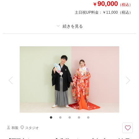
90,000
来店・オンライン
を確認する
￥
（税込）
土日祝UP料金：
￥11,000
（税込）
プラン詳細
撮影料
新婦衣装1着
新郎衣装1着
着付け
ヘアメイク
小物一式
アルバム
データ 130 カット
台紙付写真
衣装追加
会食
挙式
家族と撮影
家族用衣装レンタル
ペットと撮影
その他含むもの
衣装差額無し・インナー類・ 申請料・ ロケ先までの送迎・撮影小物・メイ
クスタッフ撮影同行・撮影日程変更無料
横浜の歴史的建造物
和装
スタジオ
撮影場所：開港記念会館
衣装差額無し！申請＆送迎含む！レタッチ済みデータ130カット！