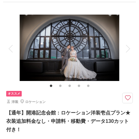
プラン詳細
撮影料
新婦衣装1着
新郎衣装1着
着付け
ヘアメイク
小物一式
アルバム
データ 130 カット
台紙付写真
衣装追加
会食
挙式
家族と撮影
家族用衣装レンタル
ペットと撮影
その他含むもの
衣装差額無し・肌着・草履・ 撮影申請料・ロケ先までの送迎・撮影小物・
メイクスタッフ撮影同行・撮影日程変更無料
《3大特典》①ウェルカムボードA3or六切り写真2面1冊 ②土日祝日料金
オススメ
無料 ③オプション20％OFF をプレゼント！
洋装
ロケーション
東京ドーム4個分の広大な敷地を有している日本庭園「三渓園」
●スタジオで床の間か、金屛風でお辞儀の写真撮影付きです
【通年】開港記念会館：ロケーション洋装壱点プラン★
●衣装による追加料金はございません！
衣装追加料金なし・申請料・移動費・データ130カット
付き！
相談予約する
撮影日の空き