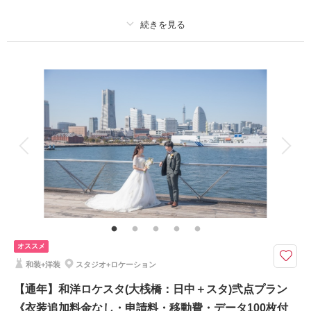
相談予約する
撮影日の空き
来店・オンライン
を確認する
プラン詳細
撮影料
新婦衣装2着
新郎衣装2着
着付け
ヘアメイク
小物一式
アルバム
データ 210 カット
台紙付写真
衣装追加
会食
挙式
家族と撮影
家族用衣装レンタル
ペットと撮影
その他含むもの
衣装差額無し・肌着や草履・インナー類・ 撮影申請料・ロケ先までの送
迎・撮影小物・メイクスタッフ撮影同行・撮影日程変更無料
《3大特典》①ウェルカムボードA3or六切り写真2面1冊 ②土日祝日料金
オススメ
無料 ③オプション20％OFF をプレゼント！
和装+洋装
スタジオ+ロケーション
※1日2組限定
撮影場所：三渓園(昼間)＋大桟橋(夜景)の計2ヶ所
【通年】和洋ロケスタ(大桟橋：日中＋スタ)弐点プラン
大桟橋での撮影は幻想的なナイト撮影でご案内いたします
《衣装追加料金なし・申請料・移動費・データ100枚付