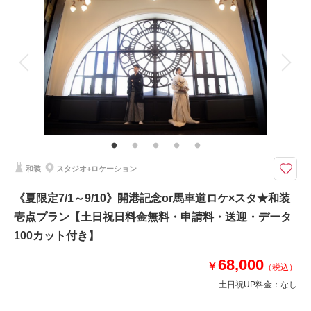
撮影料
新婦衣装1着
新郎衣装1着
着付け
ヘアメイク
小物一式
アルバム
データ 100 カット
台紙付写真
衣装追加
会食
挙式
家族と撮影
家族用衣装レンタル
ペットと撮影
その他含むもの
衣装差額無し・肌着・草履・ 撮影申請料・入園料・ロケ先までの送迎・撮
影小物・メイクスタッフ撮影同行・撮影日程変更無料
★特別オプション★+8,000円で新婦衣装1着追加＆スタジオ撮影30カット付
和装
スタジオ+ロケーション
き！
《夏限定7/1～9/10》開港記念or馬車道ロケ×スタ★和装
《3大特典》
☆ウェルカムボードA3 or六切写真2面1冊
壱点プラン【土日祝日料金無料・申請料・送迎・データ
☆全オプション20％OFF
100カット付き】
※注意点※
68,000
￥
（税込）
・キャンペーン対象期間以外の変更は通常プランでのご案内となります
・紹介割引との併用は不可となります
土日祝UP料金：
なし