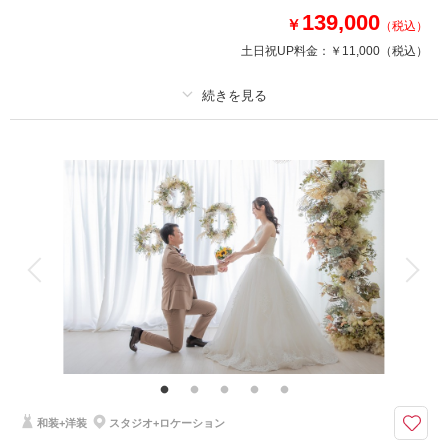
来店・オンライン
を確認する
139,000
￥
（税込）
土日祝UP料金：
￥11,000
（税込）
プラン詳細
撮影料
新婦衣装2着
新郎衣装2着
着付け
ヘアメイク
小物一式
アルバム
データ 210 カット
台紙付写真
衣装追加
会食
挙式
家族と撮影
家族用衣装レンタル
ペットと撮影
その他含むもの
衣装差額無し・肌着や草履・インナー類・ 撮影申請料・ロケ先までの送
迎・撮影小物・メイクスタッフ撮影同行・撮影日程変更無料
※1日1組限定
和装+洋装
スタジオ+ロケーション
撮影場所：三渓園(昼間)＋城ヶ島(日中or夕方)のロケーション計2ヶ所