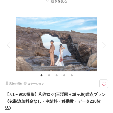
プラン詳細
撮影料
新婦衣装2着
新郎衣装2着
着付け
ヘアメイク
小物一式
アルバム
データ 210 カット
台紙付写真
衣装追加
会食
挙式
家族と撮影
家族用衣装レンタル
ペットと撮影
その他含むもの
衣装差額無し・肌着や草履・インナー類・ 撮影申請料・ロケ先までの送
迎・撮影小物・メイクスタッフ撮影同行・撮影日程変更無料
《3大特典》①ウェルカムボードA3or六切り写真2面1冊 ②土日祝日料金
和装+洋装
ロケーション
無料 ③オプション20％OFF をプレゼント！
※1日1組限定
【7/1～9/10撮影】和洋ロケ(三渓園＋城ヶ島)弐点プラン
撮影場所：三渓園(和装)＋開港記念会館(洋装)のロケーション計2ヶ所
《衣装追加料金なし・申請料・移動費・データ210枚
込》
相談予約する
撮影日の空き