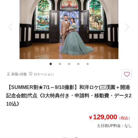
着付け
ヘアメイク
小物一式
アルバム
データ 210 カット
台紙付写真
衣装追加
会食
挙式
家族と撮影
家族用衣装レンタル
ペットと撮影
その他含むもの
衣装差額無し・肌着や草履・インナー類・ 撮影申請料・ロケ先までの送
迎・撮影小物・メイクスタッフ撮影同行・撮影日程変更無料
《3大特典》①ウェルカムボードA3or六切り写真2面1冊 ②土日祝日料金
和装+洋装
ロケーション
無料 ③オプション20％OFF をプレゼント！
※1日2組限定
【SUMMER割★7/1～9/10撮影】和洋ロケ(三渓園＋開港
撮影場所：三渓園(昼間)＋大桟橋(日中)のロケーション計2ヶ所
記念会館)弐点《3大特典付き・申請料・移動費・データ2
大桟橋での撮影は大注目の日中の港ロケーションでご案内いたします！
10込》
相談予約する
129,000
撮影日の空き
￥
（税込）
来店・オンライン
を確認する
土日祝UP料金：
なし