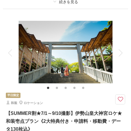
相談予約する
撮影日の空き
来店・オンライン
を確認する
プラン詳細
撮影料
新婦衣装1着
新郎衣装1着
着付け
ヘアメイク
小物一式
アルバム
データ 100 カット
台紙付写真
衣装追加
会食
挙式
家族と撮影
家族用衣装レンタル
ペットと撮影
その他含むもの
衣装差額無し・肌着・草履・ 撮影申請料・ロケ先までの送迎・撮影小物・
メイクスタッフ撮影同行・撮影日程変更無料
★特別オプション★+8,000円で新婦衣装1着追加＆スタジオ撮影30カット付
平日限定
き！
和装
ロケーション
《3大特典》
☆ウェルカムボードA3 or六切写真2面1冊
【SUMMER割★7/1～9/10撮影】伊勢山皇大神宮ロケ★
☆土日祝日撮影の方はUP料金が11,000円⇒0円）
和装壱点プラン《2大特典付き・申請料・移動費・デー
☆全オプション20％OFF
タ130枚込》