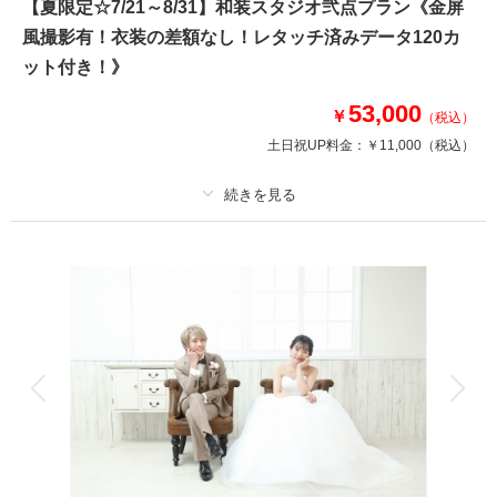
【夏限定☆7/21～8/31】和装スタジオ弐点プラン《金屏
ブーケ・ベール・ブライダルインナーまで含んだコミコミ価格で安心で
風撮影有！衣装の差額なし！レタッチ済みデータ120カ
す！！
ット付き！》
相談予約する
撮影日の空き
53,000
￥
（税込）
来店・オンライン
を確認する
土日祝UP料金：
￥11,000
（税込）
プラン詳細
撮影料
新婦衣装2着
新郎衣装1着
着付け
ヘアメイク
小物一式
アルバム
データ 120 カット
台紙付写真
衣装追加
会食
挙式
家族と撮影
家族用衣装レンタル
ペットと撮影
その他含むもの
衣装差額無し・肌着や草履・インナー類・ 新婦ヘアメイク（洋髪orかつ