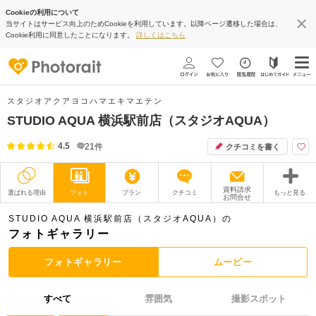
Cookieの利用について
当サイトはサービス向上のためCookieを利用しています。以降ページ遷移した場合は、
Cookie利用に同意したことになります。
詳しくはこちら
スタジオアクアヨコハマエキマエテン
STUDIO AQUA 横浜駅前店（スタジオAQUA）
4.5
21
件
クチコミを書く
資料請求
選ばれる理由
フォト
プラン
クチコミ
もっと見る
お問合せ
撮影レポート
フォトグラファー
STUDIO AQUA 横浜駅前店（スタジオAQUA）の
フォトギャラリー
衣装
ムービー
フォトギャラリー
ムービー
オプション
ブログ
すべて
雰囲気
撮影スポット
アクセス/TEL
スタジオトップ