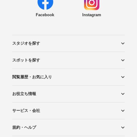
Facebook
Instagram
スタジオを探す
スポットを探す
エリアから探す
こだわりから探す
NEW PHOTO STYLE
プランから探す
フォトタイプ診断
フォトグラファーから探す
国内リゾートから探す
閲覧履歴・お気に入り
ロケーションから探す
スタジオから探す
お役立ち情報
閲覧スタジオ
お気に入り
サービス・会社
Wedding Photo マガジン
はじめてガイド
規約・ヘルプ
Photoraitとは
スタジオの掲載について
お問い合わせ
運営会社
サイトマップ