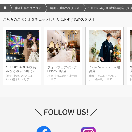
フォトウエディング/結婚写真のPhotorait ホーム
神奈川県のスタジオ
横浜・川崎のスタジオ
STUDIO AQUA 横浜駅前店（ス
こちらのスタジオをチェックした人におすすめのスタジオ
STUDIO AQUA 横浜
フォトウェディングL
Photo Maison écrin 横
みなとみらい店（スタ
ucia小田原店
浜店
ジオAQUA）
神奈川県/みなとみら
神奈川県/箱根・小田原
神奈川県/みなとみら
い・桜木町エリア
エリア
い・桜木町エリア